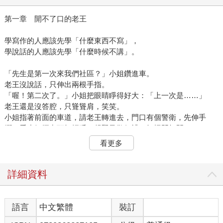
第一章 開不了口的老王
學寫作的人應該先學「什麼東西不寫」，
學說話的人應該先學「什麼時候不講」。
「先生是第一次來我們社區？」小姐鑽進車。
老王沒說話，只伸出兩根手指。
「喔！第二次了。」小姐把眼睛睜得好大：「上一次是……」
老王還是沒答腔，只聳聳肩，笑笑。
小姐指著前面的車道，請老王轉進去，門口有個警衛，先伸手
攔，看小姐探出頭打招呼，趕緊又敬個禮，把柵門打開。
「我們現在到的是A區。」小姐下車，帶老王到電梯：「也就是整
看更多
個社區的中心點。」
進電梯，小姐伸著手指，猶豫了一下：「我們現在只剩下三個保
留戶，五十坪、八十坪和一百坪，您要……」
詳細資料
老王伸出一根手指。
小姐又把眼睛睜得好大，按了十二樓的鈕，再轉過身，歪著頭盯
著老王，笑嘻嘻地說：「先生看來好有威儀，您一定是個大老
語言
中文繁體
裝訂
闆、董事長吧！」