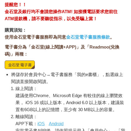
提醒您！！
還有，人來了，是孫太太的朋友，今天談不妥，只要房子賣不
金石堂及銀行均不會請您操作ATM! 如接獲電話要求您前往
掉，還可以再經由孫太太找回王太太：「大家交個朋友嘛！有話
ATM提款機，請不要聽從指示，以免受騙上當！
好說，不急著決定嘛！價錢還可以談嘛！您認為多少可以買？」
了解了這個心理，你就要知道，買東西，除非你是「圈裡人」，
購買須知：
你最好的方法就是深藏不露。說得更明白一點——你應該抓緊機
使用金石堂電子書服務即為同意
金石堂電子書服務條款
。
會，單刀直入、廢話少說。
電子書分為「金石堂(線上閱讀+APP)」及「Readmoo(兌換
如果你是黔驢，就最好別獻技
碼)」兩種：
廢話少說，是學說話的首要功課。這世上許多事辦砸，都因為說
了廢話。
將儲存於會員中心→電子書服務「我的e書櫃」，點選線上
且不講說廢話造成的「口舌糾紛」，最起碼，說廢話使你浪費了
閱讀直接開啟閱讀。
時間精力，更暴露了自己的弱點。
線上閱讀：
你聽過「黔驢之技」的故事嗎？
建議使用Chrome、Microsoft Edge 有較佳的線上瀏覽效
貴州省沒有驢子，有人運了一匹驢子去，因為沒用處，就放在山
腳下。
果， iOS 16 或以上版本，Android 6.0 以上版本，建議裝
沒見過驢子的老虎，看見驢子長得那麼高大，不敢靠近，只敢躲
置有6GB以上的記憶體，至少有 30 MB以上的容量。
在樹林間偷看。
離線閱讀：
有一天驢子大叫了一聲，把老虎嚇得跑好遠。隔一陣，老虎看接
APP下載：
iOS
Android
下來沒什麼動靜，才又靠近驢子。
安裝電子書APP後，請依照提示登入「會員中心」→「我