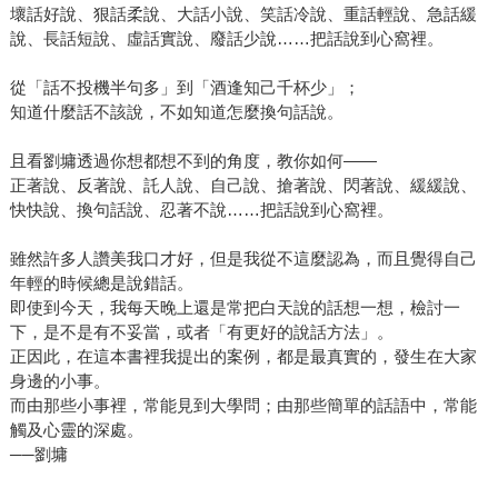
壞話好說、狠話柔說、大話小說、笑話冷說、重話輕說、急話緩
說、長話短說、虛話實說、廢話少說……把話說到心窩裡。
從「話不投機半句多」到「酒逢知己千杯少」；
知道什麼話不該說，不如知道怎麼換句話說。
且看劉墉透過你想都想不到的角度，教你如何——
正著說、反著說、託人說、自己說、搶著說、閃著說、緩緩說、
快快說、換句話說、忍著不說……把話說到心窩裡。
雖然許多人讚美我口才好，但是我從不這麼認為，而且覺得自己
年輕的時候總是說錯話。
即使到今天，我每天晚上還是常把白天說的話想一想，檢討一
下，是不是有不妥當，或者「有更好的說話方法」。
正因此，在這本書裡我提出的案例，都是最真實的，發生在大家
身邊的小事。
而由那些小事裡，常能見到大學問；由那些簡單的話語中，常能
觸及心靈的深處。
──劉墉