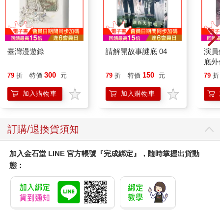
這就因為「沉默是金」。
那沉默不代表沒有聲音，而顯示了他的「深藏不露」。偏偏在那
深藏不露之中，他又透露了一些令對方困惑的消息。
哪些消息？
他讓對方知道了他的身分，知道他是第二次去，知道他對屋子的
臺灣漫遊錄
請解開故事謎底 04
演員
情況十分了解，知道他清楚行情，甚至讓對方知道，「他清楚那
底外
房子的缺點」。
300
150
79
折
特價
元
79
折
特價
元
79
折
相對地，銷售公司卻對老王一無所知。
也可以說，銷售公司在「明處」，老王在「暗處」。當老王離
加入購物車
加入購物車
開，銷售公司的人就再也抓不住他。當「開出的價錢」不合意，
這個好主顧就可能永不回頭。
訂購/退換貨須知
熟人不如生人
加入金石堂 LINE 官方帳號『完成綁定』，隨時掌握出貨動
老王的太太跟著孫太太一起去問價錢，情況就不一樣了。
從王太太的角度想，孫太太是朋友，又是那裡的住戶，當然跟銷
態：
售中心的人熟，也當然應該得到「好價錢」。
可是，從銷售中心的角度要怎麼想呢？
當年，孫太太以一坪四十八萬買的房子，位置還不如現在推出的
「保留戶」。而今景氣不佳，跌了價，告訴孫太太四十五萬，已
經不好意思，還能說四十三萬嗎？