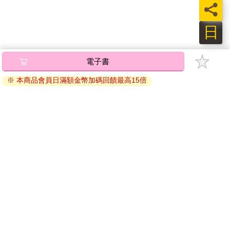
員
日
電子書
※ 本商品會員日滿額金幣加碼回饋最高15倍
關於我們
門市查詢
分紅大聯盟
客服中心
加好友
訂閱
粉絲團
追蹤
聯絡我們
公司名稱：金石網絡股份有限公司