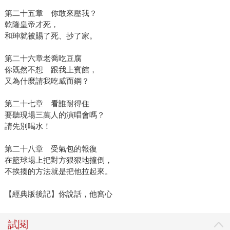
第二十五章 你敢來壓我？
乾隆皇帝才死，
和珅就被賜了死、抄了家。
第二十六章老喬吃豆腐
你既然不想 跟我上賓館，
又為什麼請我吃威而鋼？
第二十七章 看誰耐得住
要聽現場三萬人的演唱會嗎？
請先別喝水！
第二十八章 受氣包的報復
在籃球場上把對方狠狠地撞倒，
不挨揍的方法就是把他拉起來。
【經典版後記】你說話，他窩心
試閱