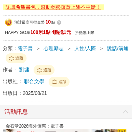
認購希望書包，幫助弱勢孩童上學不中斷！
10
預計最高可得金幣
點
?
100累1點 4點抵1元
HAPPY GO享
折抵無上限
分類：
電子書
＞
心理勵志
＞
人性/人際
＞
說話/溝通
追蹤
作者：
劉墉
追蹤
出版社：
聯合文學
追蹤
出版日：
2025/08/21
活動訊息
金石堂2026海外優惠：電子書