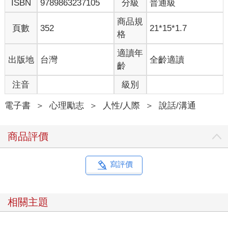
ISBN
9789863237105
分級
普通級
老王點點頭。
小姐噗哧笑了出來，拍了一下自己的腦袋：「我真笨，還沒問您
商品規
貴姓呢。」
頁數
352
21*15*1.7
格
老王伸左手，用右手在上面劃了三橫一豎。
「喔！王董事長。失敬、失敬！」
適讀年
出版地
台灣
全齡適讀
*
齡
小姐帶著老王，一間一間參觀。
「這原來是樣品屋，也是全區視野最好的一戶，本來不想賣
注音
級別
的。」小姐扭扭脖子，噘噘嘴：「可是，可是您知道最近房地產
不景氣，我們只好割愛了。」看老王沒說話，又加一句：「而且
電子書
＞
心理勵志
＞
人性/人際
＞
說話/溝通
是減價割愛。」老王還是沒吭氣，小姐又跟上來說：「您不是來
過嗎？那您一定知道我們以前的價錢囉！」
商品評價
老王點點頭。
老王是知道以前的價錢，因為他商場的老朋友老孫就住在這棟樓
裡。
寫評價
老王也確實是第二次來，只是上一次不是看房子，而是去賀老孫
的喬遷之喜。
這房子的格局跟老孫的一模一樣，所以不用小姐帶，老王已經很
相關主題
清楚什麼地方是陽臺，什麼地方有熱水器，什麼地方是後門，以
及專供訪客出入的電梯。
但是他特別到陽臺上去看了一眼，繞著那大大圓圓的冷氣主機轉