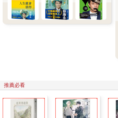
*
沒二十分鐘，老王已經回到家。
「怎麼樣？」老婆興匆匆地開門：「你是不是看了十二樓那一
戶？比老孫還棒的那一戶？他們開價多少？」
看看時間，能說話了。老王掏出嘴裡的棉花問老婆：「他們要你
多少？」
「當然比你便宜，我上午是跟孫太太去的，由陳經理親自接
待。」老婆拿出一張紙：「一坪四十五萬，比孫太太當初買，足
足便宜三萬。你多少？」一把搶去老王手裡的價目表，看一眼，
叫了起來：
「什麼？四十三萬？」
有話好說
大家都聽過一句話——
推薦必看
「雄辯是銀，沉默是金。」
且不論這句話對不對，在我們研究「要怎麼說話」之前，應該先
了解「要怎麼不說話」。
老王看房子，從頭到尾，沒說半個字，甚至沒花半個鐘頭，卻可
能比那些自以為聰明、有關係、充內行的人，獲得更好的「待
遇」。