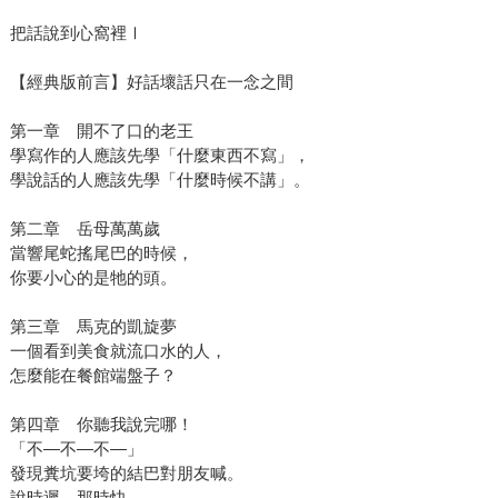
把話說到心窩裡Ⅰ
【經典版前言】好話壞話只在一念之間
第一章 開不了口的老王
學寫作的人應該先學「什麼東西不寫」，
學說話的人應該先學「什麼時候不講」。
第二章 岳母萬萬歲
當響尾蛇搖尾巴的時候，
你要小心的是牠的頭。
第三章 馬克的凱旋夢
一個看到美食就流口水的人，
怎麼能在餐館端盤子？
第四章 你聽我說完哪！
「不—不—不—」
發現糞坑要垮的結巴對朋友喊。
說時遲，那時快，