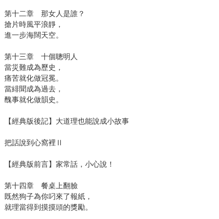
第十二章 那女人是誰？
搶片時風平浪靜，
進一步海闊天空。
第十三章 十個聰明人
當災難成為歷史，
痛苦就化做冠冕。
當緋聞成為過去，
醜事就化做韻史。
【經典版後記】大道理也能說成小故事
把話說到心窩裡Ⅱ
【經典版前言】家常話，小心說！
第十四章 餐桌上翻臉
既然狗子為你叼來了報紙，
就理當得到摸摸頭的獎勵。