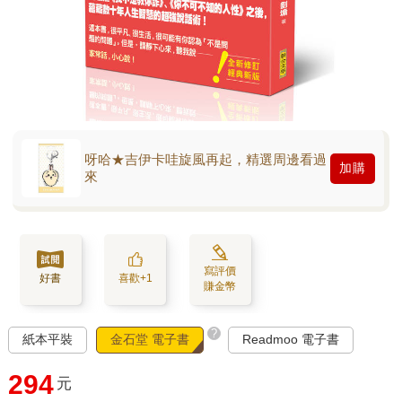
呀哈★吉伊卡哇旋風再起，精選周邊看過
加購
來
寫評價
好書
喜歡+1
賺金幣
?
紙本平裝
金石堂 電子書
Readmoo 電子書
294
元