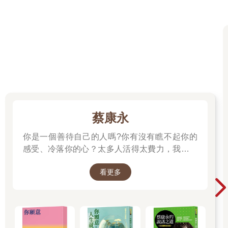
了一圈，搖搖頭，又指指自己耳朵。
「吵！對不對？」小姐說：「您真內行。我們也覺得，只是沒有
別的地方好放。」
老王點點頭，他確實覺得吵，雖然今天冷氣沒開，但是上次在老
孫家打麻將，冷氣主機就在旁邊，隔一下就覺得窗外一震，令他
很不舒服。
*
參觀完畢。
「您要不要再看看七樓八十坪的？」小姐問。
老王搖搖頭，小姐就按二樓，帶老王到銷售中心的辦公室。
蔡康永
電梯才開，居然已經跑出個自稱陳經理的中年男士：「歡迎、歡
迎！王董請進。」想必剛才小姐已經偷偷打了手機。
你是一個善待自己的人嗎?你有沒有瞧不起你的
老王進去，張望了一下。
感受、冷落你的心？太多人活得太費力，我想為
「我們銷售中心就快結束了，人員已撤走了大半，現在只有後三
大家、包括我自己，找到比較省力、又能活得更
戶，也是最好的三戶。」陳經理說。
看更多
舒服、也更滿足的方法。所以我寫了這本書。
小姐端來咖啡，老王沒碰，下午拔牙，嘴裡還咬著一塊棉花，翻
──蔡康永
了翻彩色的大樓簡介，又指指錶。小姐趕緊對陳經理說：「王董
對我們社區已經很熟了。」
老王點點頭，指了指價目表，搖了搖手指，掏出筆寫了幾個字：
「給我一個價錢。」