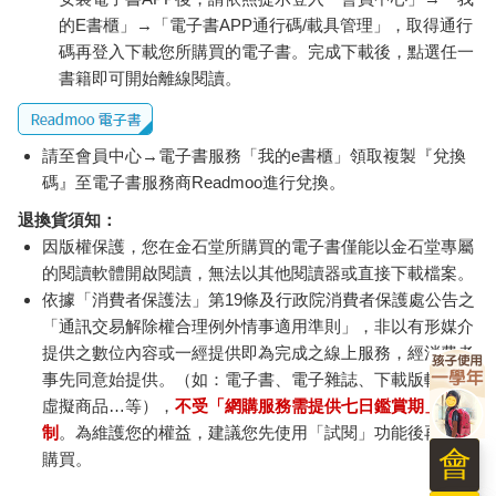
驢子氣了，伸出後腳踢了老虎一下。
的E書櫃」→「電子書APP通行碼/載具管理」，取得通行
老虎高興地想：「哈哈！原來你的本事不過會踢而已。」於是一
碼再登入下載您所購買的電子書。完成下載後，點選任一
撲而上，咬死了驢子。
書籍即可開始離線閱讀。
看了這個故事，你該了解，如果你不內行，或是只不過「半內
行」，最好少說話，因為很可能你簡簡單單半句話，就顯示了你
的不內行，表現了你的「黔驢之技」。
請至會員中心→電子書服務「我的e書櫃」領取複製『兌換
更重要的，是當你多說話，或故作內行的時候，也是你最容易閃
碼』至電子書服務商Readmoo進行兌換。
神的時候，因為你的「神」都拿來充內行了，在其他方面就少了
戒備。
退換貨須知：
因版權保護，您在金石堂所購買的電子書僅能以金石堂專屬
的閱讀軟體開啟閱讀，無法以其他閱讀器或直接下載檔案。
依據「消費者保護法」第19條及行政院消費者保護處公告之
「通訊交易解除權合理例外情事適用準則」，非以有形媒介
提供之數位內容或一經提供即為完成之線上服務，經消費者
事先同意始提供。（如：電子書、電子雜誌、下載版軟體、
虛擬商品…等），
不受「網購服務需提供七日鑑賞期」的限
制
。為維護您的權益，建議您先使用「試閱」功能後再付款
會
購買。