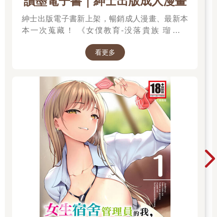
讀墨電子書｜紳士出版成人漫畫
紳士出版電子書新上架，暢銷成人漫畫、最新本
本一次蒐藏！ 《女僕教育-没落貴族 瑠璃川
椿》、《班長的催眠》、《無懈可擊的女上司被
看更多
●得死去活來》等熱門系列作品任君挑選，隨時
開讀無負擔，立即體驗專屬你的紳士閱讀時光！