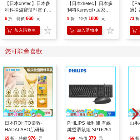
【日本dretec】日本多
【日本dretec】日本多
【Pa
利科律溫寶薄型電子溫
利科Kuraveil+居家管
適】
濕度計-白色-可掛式
理智能三合一體重體脂
水-溫
660
1800
6
折
特價
元
9
折
特價
元
73
折
(O-449WT)
計-白(BS-247WT)
入
加入購物車
加入購物車
您可能會喜歡
日本ROHTO樂敦-
PHILIPS 飛利浦 有線
山毛
HADALABO肌研極潤
鍵盤滑鼠組 SPT6254
金緻7重玻尿酸高效保
976
379
65
折
特價
元
特價
元
66
折
499