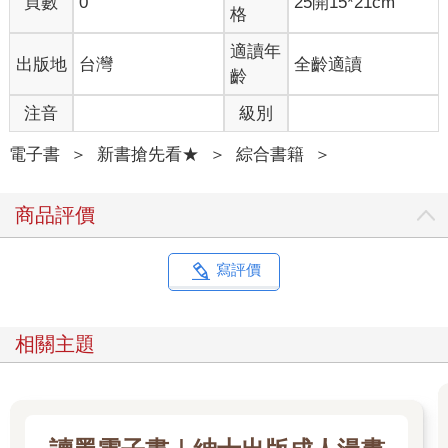
頁數
0
25開15*21cm
格
適讀年
出版地
台灣
全齡適讀
齡
注音
級別
電子書
＞
新書搶先看★
＞
綜合書籍
＞
商品評價
寫評價
相關主題