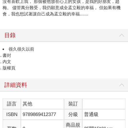
沒有喜歡上我， 那個被他放在心上的女孩，是我的好朋友，趙
梅。 儘管萬分難受，我仍願意成全孟立毅的幸福， 但如果有機
會，我也想試著讓自己成為孟立毅的幸福……
目錄
很久很久以前
書封
內文
版權頁
詳細資料
語言
其他
裝訂
ISBN
9789869412377
分級
普通級
商品規