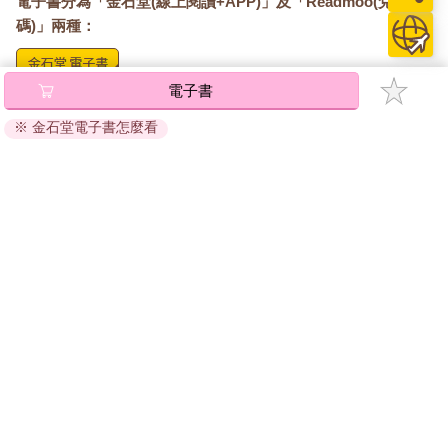
電子書分為「金石堂(線上閱讀+APP)」及「Readmoo(兌換
碼)」兩種：
電子書
將儲存於會員中心→電子書服務「我的e書櫃」，點選線上
閱讀直接開啟閱讀。
※ 金石堂電子書怎麼看
線上閱讀：
建議使用Chrome、Microsoft Edge 有較佳的線上瀏覽效
果， iOS 16 或以上版本，Android 6.0 以上版本，建議裝
置有6GB以上的記憶體，至少有 30 MB以上的容量。
離線閱讀：
APP下載：
iOS
Android
安裝電子書APP後，請依照提示登入「會員中心」→「我
的E書櫃」→「電子書APP通行碼/載具管理」，取得通行
碼再登入下載您所購買的電子書。完成下載後，點選任一
書籍即可開始離線閱讀。
請至會員中心→電子書服務「我的e書櫃」領取複製『兌換