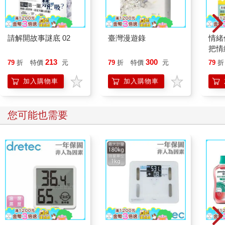
請解開故事謎底 02
臺灣漫遊錄
情緒
把情
誰都
213
300
79
折
特價
元
79
折
特價
元
79
折
加入購物車
加入購物車
您可能也需要