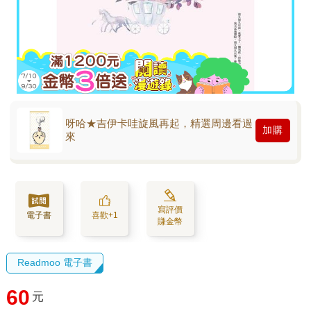
呀哈★吉伊卡哇旋風再起，精選周邊看過
加購
來
寫評價
電子書
喜歡+1
賺金幣
Readmoo 電子書
60
元