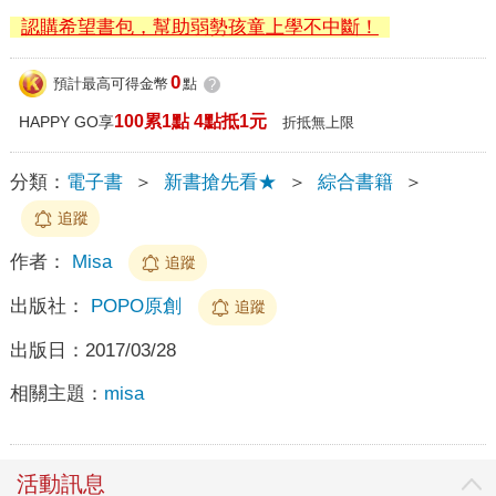
認購希望書包，幫助弱勢孩童上學不中斷！
0
預計最高可得金幣
點
?
100累1點 4點抵1元
HAPPY GO享
折抵無上限
分類：
電子書
＞
新書搶先看★
＞
綜合書籍
＞
追蹤
作者：
Misa
追蹤
出版社：
POPO原創
追蹤
出版日：
2017/03/28
相關主題：
misa
活動訊息