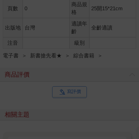
商品規
頁數
0
25開15*21cm
格
適讀年
出版地
台灣
全齡適讀
齡
注音
級別
電子書
＞
新書搶先看★
＞
綜合書籍
＞
商品評價
寫評價
相關主題