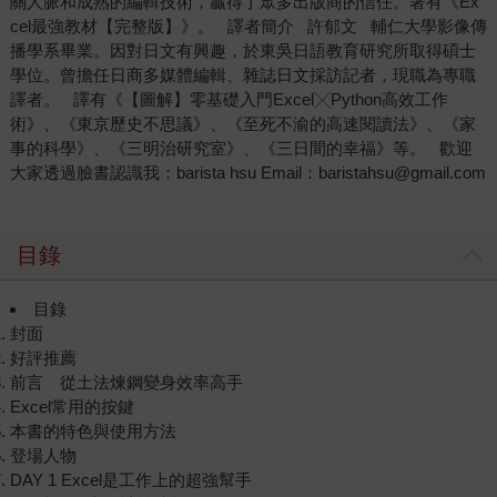
關人脈和成熟的編輯技術，贏得了眾多出版商的信任。著有《Ex
cel最強教材【完整版】》。 譯者簡介 許郁文 輔仁大學影像傳
播學系畢業。因對日文有興趣，於東吳日語教育研究所取得碩士
學位。曾擔任日商多媒體編輯、雜誌日文採訪記者，現職為專職
譯者。 譯有《【圖解】零基礎入門Excel╳Python高效工作
術》、《東京歷史不思議》、《至死不渝的高速閱讀法》、《家
事的科學》、《三明治研究室》、《三日間的幸福》等。 歡迎
大家透過臉書認識我：barista hsu Email：baristahsu@gmail.com
目錄
目錄
封面
好評推薦
前言 從土法煉鋼變身效率高手
Excel常用的按鍵
本書的特色與使用方法
登場人物
DAY 1 Excel是工作上的超強幫手