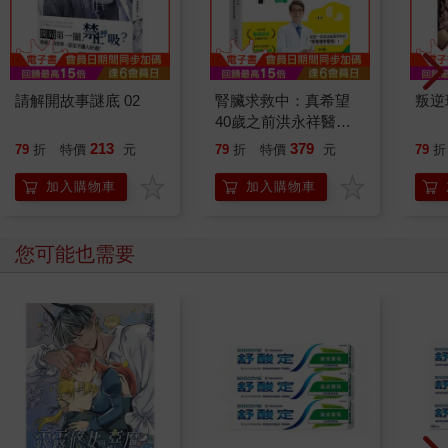
請解開故事謎底 02
腎臟求救中：真希望
叛逆
40歲之前洪永祥醫師
就告訴我這些事
213
379
79
折
特價
元
79
折
特價
元
79
折
加入購物車
加入購物車
您可能也需要