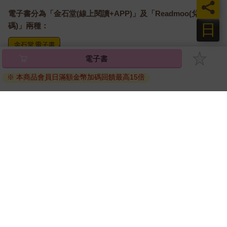
員
電子書分為「金石堂(線上閱讀+APP)」及「Readmoo(兌換
日
碼)」兩種：
電子書
將儲存於會員中心→電子書服務「我的e書櫃」，點選線上
閱讀直接開啟閱讀。
※ 本商品會員日滿額金幣加碼回饋最高15倍
線上閱讀：
建議使用Chrome、Microsoft Edge 有較佳的線上瀏覽效
果， iOS 16 或以上版本，Android 6.0 以上版本，建議裝
置有6GB以上的記憶體，至少有 30 MB以上的容量。
離線閱讀：
APP下載：
iOS
Android
安裝電子書APP後，請依照提示登入「會員中心」→「我
的E書櫃」→「電子書APP通行碼/載具管理」，取得通行
碼再登入下載您所購買的電子書。完成下載後，點選任一
書籍即可開始離線閱讀。