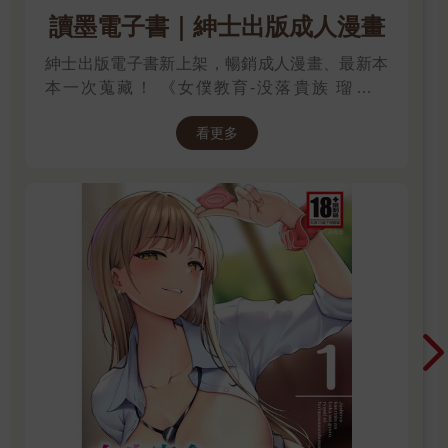
讀墨電子書｜紳士出版成人漫畫
紳士出版電子書新上架，暢銷成人漫畫、最新本
本一次蒐藏！ 《女僕教育-没落貴族 瑠璃川
椿》、《班長的催眠》、《無懈可擊的女上司被
看更多
●得死去活來》等熱門系列作品任君挑選，隨時
開讀無負擔，立即體驗專屬你的紳士閱讀時光！