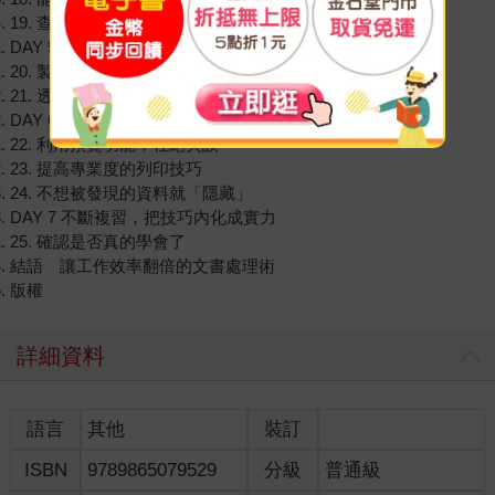
19. 查找用的VLOOKUP函數
DAY 5 做出易讀、有美感的圖表
20. 製作方便瀏覽的表格
21. 透過圖表提升「溝通力」
DAY 6 零失敗列印法
22. 利用預覽功能，杜絕失誤
23. 提高專業度的列印技巧
24. 不想被發現的資料就「隱藏」
DAY 7 不斷複習，把技巧內化成實力
25. 確認是否真的學會了
結語 讓工作效率翻倍的文書處理術
版權
詳細資料
語言
其他
裝訂
ISBN
9789865079529
分級
普通級