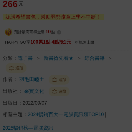
266
元
認購希望書包，幫助弱勢孩童上學不中斷！
10
預計最高可得金幣
點
?
100累1點 4點抵1元
HAPPY GO享
折抵無上限
分類：
電子書
＞
新書搶先看★
＞
綜合書籍
＞
追蹤
作者：
羽毛田睦土
追蹤
出版社：
采實文化
追蹤
出版日：
2022/09/07
相關主題：
2024暢銷百大—電腦資訊類TOP10
2025暢銷榜—電腦資訊