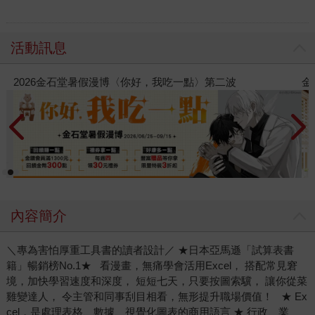
活動訊息
金石堂2026海外優惠：電子書
內容簡介
＼專為害怕厚重工具書的讀者設計／ ★日本亞馬遜「試算表書
籍」暢銷榜No.1★ 看漫畫，無痛學會活用Excel， 搭配常見窘
境，加快學習速度和深度， 短短七天，只要按圖索驥， 讓你從菜
雞變達人， 令主管和同事刮目相看，無形提升職場價值！ ★ Ex
cel，是處理表格、數據、視覺化圖表的商用語言 ★ 行政、業