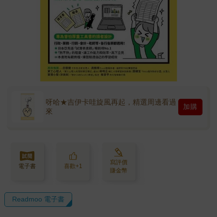
呀哈★吉伊卡哇旋風再起，精選周邊看過
加購
來
寫評價
電子書
喜歡+1
賺金幣
Readmoo 電子書