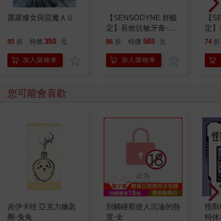
露露修女與惡魔ＡＵ
【SENSODYNE 舒酸
【S
定】長效抗敏牙膏-清
定】
涼薄荷160gx3入
膏-經
350
565
95
折
特價
元
86
折
特價
元
74
折
加入購物車
加入購物車
您可能會喜歡
吉伊卡哇 亞克力鑰匙
別觸碰那使人沉淪的熱
怪獸
圈-兔兔
度-全
特休