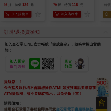
加購
124
118
95
折
特價
元
79
折
特價
元
特價
加入購物車
加入購物車
訂購/退換貨須知
加入金石堂 LINE 官方帳號『完成綁定』，隨時掌握出貨動
態：
提醒您！！
金石堂及銀行均不會請您操作ATM! 如接獲電話要求您前往
ATM提款機，請不要聽從指示，以免受騙上當！
會
購買須知：
使用金石堂電子書服務即為同意
金石堂電子書服務條款
。