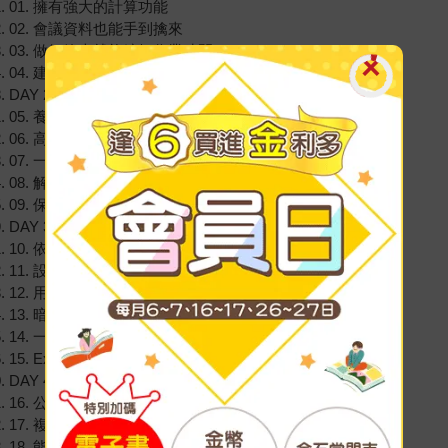
01. 擁有強大的計算功能
02. 會議資料也能手到擒來
03. 做好範本就能縮短作業時間
04. 建立資料庫，快速分析資料
DAY 2 熟悉基礎操作，讓效率多三倍
05. 養成隨時存檔的習慣
06. 高效率滑鼠游標操作術
07. 一定要學會的快速鍵
08. 解決問題的Esc鍵
09. 保護檔案，預防變更
DAY 3 輕鬆彙整、篩選、修正資料
10. 依資料種類調整顯示格式
11. 設定篩選資料的條件
12. 用資料驗證找出不統一的格式
13. 暗藏在排序功能裡的陷阱
14. 一筆一筆修正很浪費時間？
15. Excel也能貼便條紙？
DAY 4 現學現用的七大必學函數
16. 公式的基本使用方法
17. 複製公式卻出現一堆錯誤？
18. 能立刻派上用場的七大函數