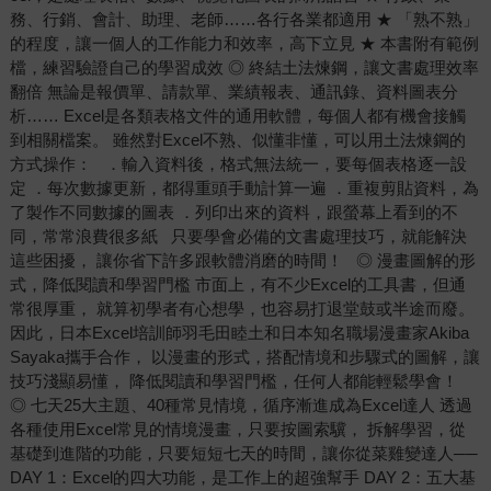
務、行銷、會計、助理、老師……各行各業都適用 ★ 「熟不熟」
的程度，讓一個人的工作能力和效率，高下立見 ★ 本書附有範例
檔，練習驗證自己的學習成效 ◎ 終結土法煉鋼，讓文書處理效率
翻倍 無論是報價單、請款單、業績報表、通訊錄、資料圖表分
析…… Excel是各類表格文件的通用軟體，每個人都有機會接觸
到相關檔案。 雖然對Excel不熟、似懂非懂，可以用土法煉鋼的
方式操作： ．輸入資料後，格式無法統一，要每個表格逐一設
定 ．每次數據更新，都得重頭手動計算一遍 ．重複剪貼資料，為
了製作不同數據的圖表 ．列印出來的資料，跟螢幕上看到的不
同，常常浪費很多紙 只要學會必備的文書處理技巧，就能解決
這些困擾， 讓你省下許多跟軟體消磨的時間！ ◎ 漫畫圖解的形
式，降低閱讀和學習門檻 市面上，有不少Excel的工具書，但通
常很厚重， 就算初學者有心想學，也容易打退堂鼓或半途而廢。
因此，日本Excel培訓師羽毛田睦土和日本知名職場漫畫家Akiba
Sayaka攜手合作， 以漫畫的形式，搭配情境和步驟式的圖解，讓
技巧淺顯易懂， 降低閱讀和學習門檻，任何人都能輕鬆學會！
◎ 七天25大主題、40種常見情境，循序漸進成為Excel達人 透過
各種使用Excel常見的情境漫畫，只要按圖索驥， 拆解學習，從
基礎到進階的功能，只要短短七天的時間，讓你從菜雞變達人──
DAY 1：Excel的四大功能，是工作上的超強幫手 DAY 2：五大基