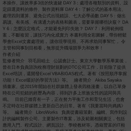
本操作、讓效率多3倍的快速鍵 DAY 3：處理各種類別的資料、設
定篩選資料的條件、製作資料庫 DAY 4：了解公式的基本用法、
處理四則運算、避免公式出現錯誤、七大必學函數 DAY 5：做出
易讀、有美感、有溝通力的表格和圖表，需要掌握哪些訣竅？ DA
Y 6：怎麼設定格式，才能避免列印失敗？ DAY 7：利用範例檔
案，不斷複習，讓技巧內化成實力 本書利用全彩圖解，帶你輕鬆
學會Excel文書處理術， 讓你現學現用、不再求助同事幫忙， 令
主管和同事刮目相看，無形提升職場競爭力和效率！
作者介紹
監修者簡介 羽毛田睦土 公認會計士。東京大學數學系畢業後，
曾在日本負責諮詢稅務理財規劃的DTC公司工作，目前除了提供
Excel培訓，還開發Excel VBA和GAS程式。著有《按照順序掌握
功能！Excel最好的學習方法》等。 繪者簡介 Akiba Sayaka
插畫家。從2015年開始在社群媒體上發表四格漫畫，以自己單身
時在公司犯錯的經歷為內容，得到許多上班族女性的認同與共
鳴。 目前已婚育有一子，正在努力平衡工作和育兒生活，也會
不定時在社群媒體上更新自己的日常。著有《我要當時尚媽媽》
等。 編者簡介 LibroWorks 負責從書籍策劃、編輯、寫作到設
計的編輯製作公司。主要製作IT專案，涉及範圍相關廣泛，包括
應用入門、程式設計、網頁設計、學校教材等。憑藉豐富的IT相