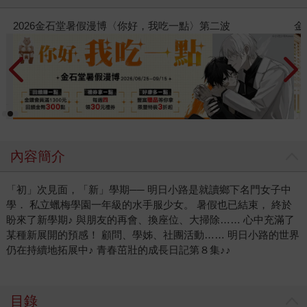
〉第二波
金石堂2026海外優惠：電子書
內容簡介
「初」次見面，「新」學期── 明日小路是就讀鄉下名門女子中
學． 私立蠟梅學園一年級的水手服少女。 暑假也已結束， 終於
盼來了新學期♪ 與朋友的再會、換座位、大掃除…… 心中充滿了
某種新展開的預感！ 顧問、學姊、社團活動…… 明日小路的世界
仍在持續地拓展中♪ 青春茁壯的成長日記第８集♪♪
目錄