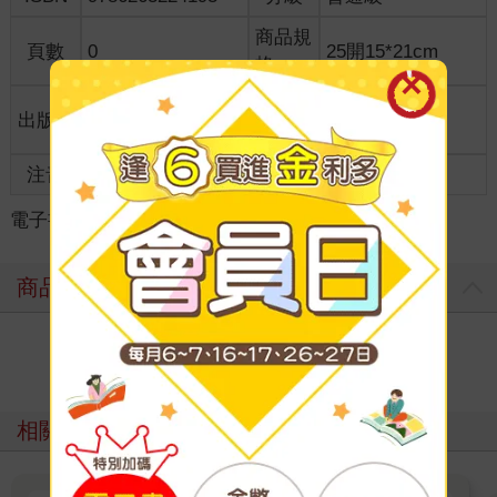
商品規
頁數
0
25開15*21cm
格
適讀年
出版地
台灣
全齡適讀
齡
注音
級別
電子書
＞
新書搶先看★
＞
綜合書籍
＞
商品評價
寫評價
相關主題