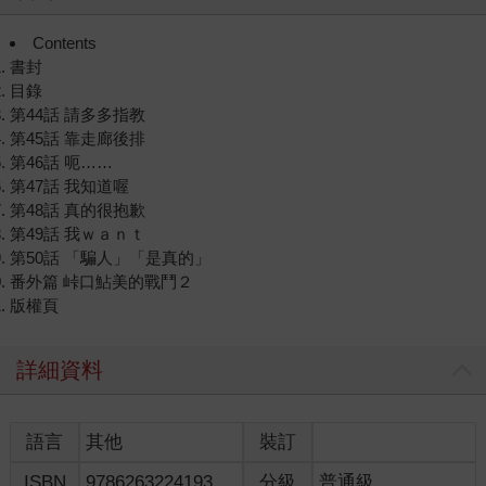
Contents
書封
目錄
第44話 請多多指教
第45話 靠走廊後排
第46話 呃……
第47話 我知道喔
第48話 真的很抱歉
第49話 我ｗａｎｔ
第50話 「騙人」「是真的」
番外篇 峠口鮎美的戰鬥２
版權頁
詳細資料
語言
其他
裝訂
ISBN
9786263224193
分級
普通級