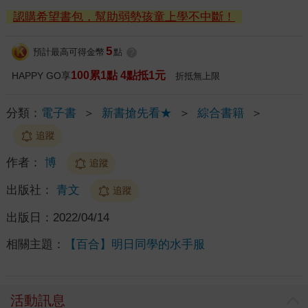
認購希望書包，幫助弱勢孩童上學不中斷！
5
預計最高可得金幣
點
?
100累1點 4點抵1元
HAPPY GO享
折抵無上限
分類：
電子書
＞
新書搶先看★
＞
綜合書籍
＞
追蹤
作者：
博
追蹤
出版社：
青文
追蹤
出版日：
2022/04/14
相關主題：
【百合】明日同學的水手服
活動訊息