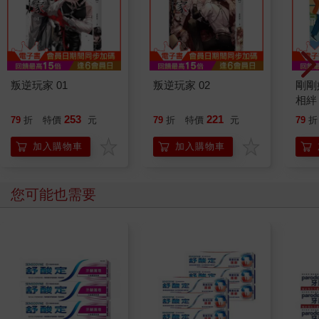
叛逆玩家 01
叛逆玩家 02
剛剛
相絆
要的
253
221
79
折
特價
元
79
折
特價
元
79
折
加入購物車
加入購物車
您可能也需要