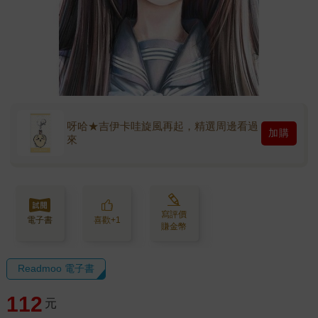
呀哈★吉伊卡哇旋風再起，精選周邊看過
加購
來
寫評價
電子書
喜歡+1
賺金幣
Readmoo 電子書
112
元