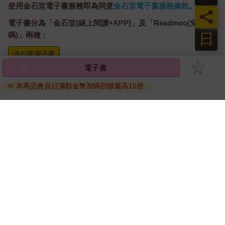
使用金石堂電子書服務即為同意
金石堂電子書服務條款
。
員
電子書分為「金石堂(線上閱讀+APP)」及「Readmoo(兌換
日
碼)」兩種：
電子書
將儲存於會員中心→電子書服務「我的e書櫃」，點選線上
閱讀直接開啟閱讀。
※ 本商品會員日滿額金幣加碼回饋最高15倍
線上閱讀：
建議使用Chrome、Microsoft Edge 有較佳的線上瀏覽效
果， iOS 16 或以上版本，Android 6.0 以上版本，建議裝
置有6GB以上的記憶體，至少有 30 MB以上的容量。
離線閱讀：
APP下載：
iOS
Android
安裝電子書APP後，請依照提示登入「會員中心」→「我
的E書櫃」→「電子書APP通行碼/載具管理」，取得通行
碼再登入下載您所購買的電子書。完成下載後，點選任一
書籍即可開始離線閱讀。