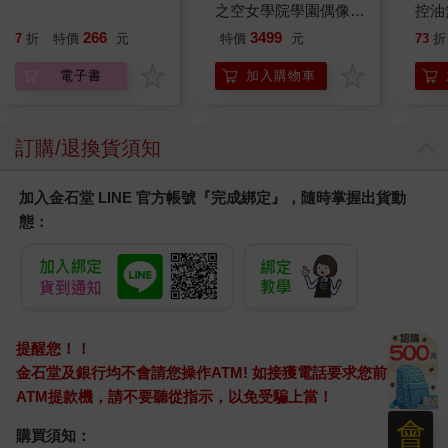
文：從入門到精通，一
之空女學院學園偶像俱
控油
本搞定外貿全流程【有
樂部 Bloom Garden
凝露3
266
3499
7
折
特價
元
特價
元
73
折
聲】
Party蓮之空預售大套
髮根
組
調理
電子書
加入購物車
滋潤
質適
訂購/退換貨須知
加入金石堂 LINE 官方帳號『完成綁定』，隨時掌握出貨動
態：
提醒您！！
金石堂及銀行均不會請您操作ATM! 如接獲電話要求您前往
ATM提款機，請不要聽從指示，以免受騙上當！
會
購買須知：