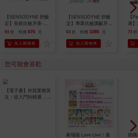
【SENSODYNE 舒酸
【SENSODYNE 舒酸
【Pa
定】長效抗敏牙膏-牙
定】專業抗敏護齦牙
適】
齦護理160gx3入
膏-經典配方100gx6入
典配
670
1085
93
折
特價
元
63
折
特價
元
73
折
加入購物車
加入購物車
您可能會喜歡
【電子書】外貿業務英
劇場版 Love Live！蓮
德國A