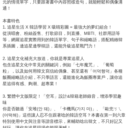
元的情境單字，只要跟著書中內容照樣造句，就能輕鬆和偶像溝
通！
本書特色
1. 追星生活 X 韓語學習 X 吸睛彩圖 = 最強大的夢幻組合！
從演唱會、粉絲簽售、打歌節目，到直播、MBTI、社群用語等
等，網羅追星實際用到的韓語單字、句子和縮略語，搭配精緻韓
系插圖，邊追星邊學韓語，還能升級追星戰鬥力！
2. 追星文化補充大放送，你就是專業追星人
包含追星文化中常見的關鍵詞，例如「七年魔咒」、「葡萄
粒」，以及如何用韓文寫信給偶像、甚至還有「어덕행덕」各種
飯圈縮略語介紹，不只學語言，還能進化為飯圈專業戶，讓你追
星追得有感、夠潮、超專業！
3. 繁體中文版限定！「空耳」設計&韓籍老師錄音，增添學習趣
味
你是否聽過「安堆(안 돼)」、「卡機馬(가지 마)」、「歐兜ㄎㄟ
(어떡해)」這些讓人忍不住跟著唸的韓語空耳？本書在第一到六章
特別使用中文與注音等諧音標示，來輔助唸出韓文，不只好記又
好玩，讓你在追星現場也能跟著喊！