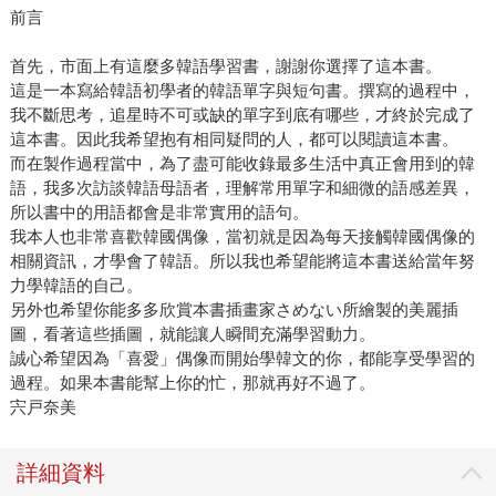
前言
首先，市面上有這麼多韓語學習書，謝謝你選擇了這本書。
這是一本寫給韓語初學者的韓語單字與短句書。撰寫的過程中，
我不斷思考，追星時不可或缺的單字到底有哪些，才終於完成了
這本書。因此我希望抱有相同疑問的人，都可以閱讀這本書。
而在製作過程當中，為了盡可能收錄最多生活中真正會用到的韓
語，我多次訪談韓語母語者，理解常用單字和細微的語感差異，
所以書中的用語都會是非常實用的語句。
我本人也非常喜歡韓國偶像，當初就是因為每天接觸韓國偶像的
相關資訊，才學會了韓語。所以我也希望能將這本書送給當年努
力學韓語的自己。
另外也希望你能多多欣賞本書插畫家さめない所繪製的美麗插
圖，看著這些插圖，就能讓人瞬間充滿學習動力。
誠心希望因為「喜愛」偶像而開始學韓文的你，都能享受學習的
過程。如果本書能幫上你的忙，那就再好不過了。
宍戸奈美
詳細資料