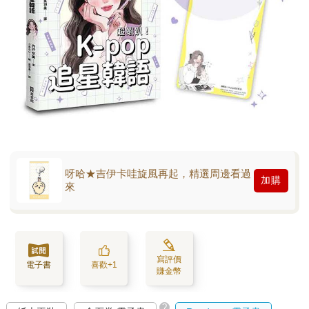
呀哈★吉伊卡哇旋風再起，精選周邊看過
加購
來
寫評價
電子書
喜歡+1
賺金幣
?