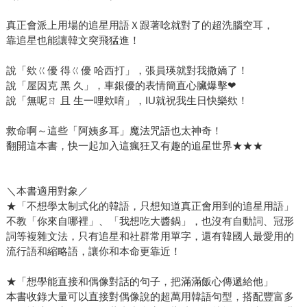
真正會派上用場的追星用語Ｘ跟著唸就對了的超洗腦空耳，
靠追星也能讓韓文突飛猛進！
說「欸ㄍ優 得ㄍ優 哈西打」，張員瑛就對我撒嬌了！
說「屋因克 黑 久」，車銀優的表情簡直心臟爆擊❤
說「無呢ㄖ 且 生一哩欸唷」，IU就祝我生日快樂欸！
救命啊～這些「阿姨多耳」魔法咒語也太神奇！
翻開這本書，快一起加入這瘋狂又有趣的追星世界★★★
＼本書適用對象／
★「不想學太制式化的韓語，只想知道真正會用到的追星用語」
不教「你來自哪裡」、「我想吃大醬鍋」，也沒有自動詞、冠形
詞等複雜文法，只有追星和社群常用單字，還有韓國人最愛用的
流行語和縮略語，讓你和本命更靠近！
★「想學能直接和偶像對話的句子，把滿滿飯心傳遞給他」
本書收錄大量可以直接對偶像說的超萬用韓語句型，搭配豐富多