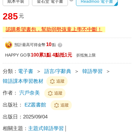
紙本平裝
金石堂 電子書
Readmoo 電子書
285
元
認購希望書包，幫助弱勢孩童上學不中斷！
10
預計最高可得金幣
點
?
100累1點 4點抵1元
HAPPY GO享
折抵無上限
分類：
電子書
＞
語言/字辭典
＞
韓語學習
＞
韓語課本學習教材
追蹤
作者：
宍戶奈美
追蹤
出版社：
EZ叢書館
追蹤
出版日：
2025/09/04
相關主題：
主題式韓語學習