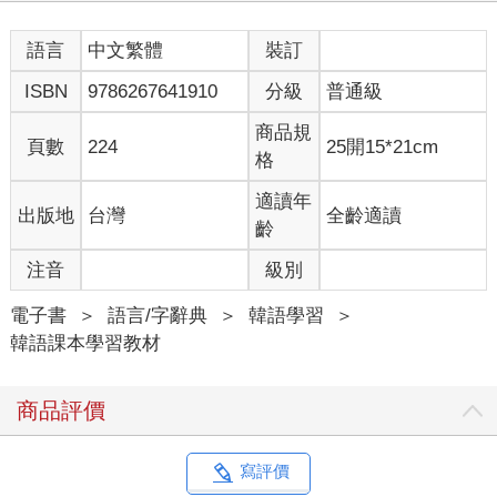
語言
中文繁體
裝訂
ISBN
9786267641910
分級
普通級
商品規
頁數
224
25開15*21cm
格
適讀年
出版地
台灣
全齡適讀
齡
注音
級別
電子書
＞
語言/字辭典
＞
韓語學習
＞
韓語課本學習教材
商品評價
寫評價