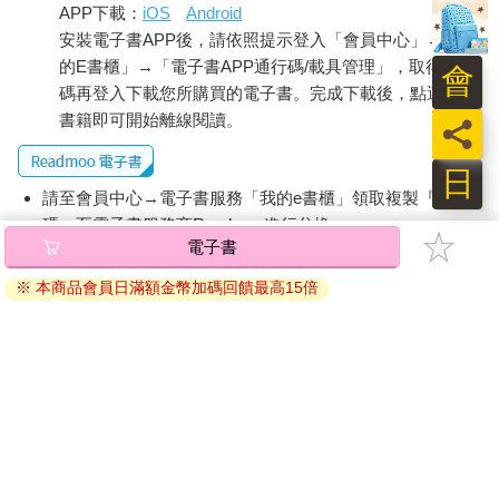
APP下載：
iOS
Android
安裝電子書APP後，請依照提示登入「會員中心」→「我
的E書櫃」→「電子書APP通行碼/載具管理」，取得通行
會
碼再登入下載您所購買的電子書。完成下載後，點選任一
書籍即可開始離線閱讀。
員
日
請至會員中心→電子書服務「我的e書櫃」領取複製『兌換
碼』至電子書服務商Readmoo進行兌換。
電子書
退換貨須知：
※ 本商品會員日滿額金幣加碼回饋最高15倍
因版權保護，您在金石堂所購買的電子書僅能以金石堂專屬
的閱讀軟體開啟閱讀，無法以其他閱讀器或直接下載檔案。
依據「消費者保護法」第19條及行政院消費者保護處公告之
「通訊交易解除權合理例外情事適用準則」，非以有形媒介
提供之數位內容或一經提供即為完成之線上服務，經消費者
事先同意始提供。（如：電子書、電子雜誌、下載版軟體、
虛擬商品…等），
不受「網購服務需提供七日鑑賞期」的限
制
。為維護您的權益，建議您先使用「試閱」功能後再付款