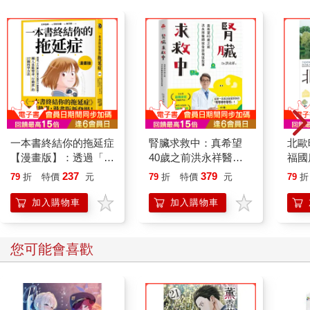
一本書終結你的拖延症
腎臟求救中：真希望
北歐
【漫畫版】：透過「小
40歲之前洪永祥醫師
福國
行動」打開大腦的行動
就告訴我這些事
237
379
79
折
特價
元
79
折
特價
元
79
折
開關，懶人也能變身
「行動派」的37個科
加入購物車
加入購物車
學方法
您可能會喜歡