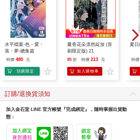
水平檔案-色・愛・
薰香花朵凛然綻放 (首
夏日
落・夢-總集篇
刷限定版) 21
480
213
特價
元
85
折
特價
元
特價
預購限定
加入購物車
訂購/退換貨須知
加入金石堂 LINE 官方帳號『完成綁定』，隨時掌握出貨動
態：