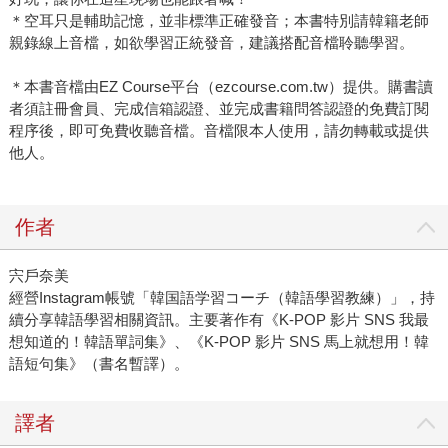
＊空耳只是輔助記憶，並非標準正確發音；本書特別請韓籍老師
親錄線上音檔，如欲學習正統發音，建議搭配音檔聆聽學習。
＊本書音檔由EZ Course平台（ezcourse.com.tw）提供。購書讀
者須註冊會員、完成信箱認證、並完成書籍問答認證的免費訂閱
程序後，即可免費收聽音檔。音檔限本人使用，請勿轉載或提供
他人。
作者
宍戶奈美
經營Instagram帳號「韓国語学習コーチ（韓語學習教練）」，持
續分享韓語學習相關資訊。主要著作有《K-POP 影片 SNS 我最
想知道的！韓語單詞集》、《K-POP 影片 SNS 馬上就想用！韓
語短句集》（書名暫譯）。
譯者