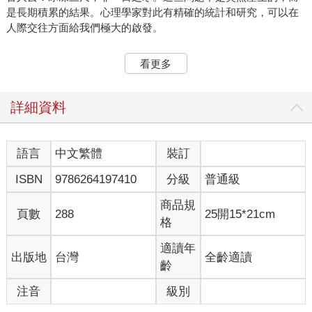
是長期積累的結果。心理學家對此有精確的統計和研究，可以在
人際交往方面給我們極大的啟發。
什麼是羅沙達比例
看更多
心理學家馬塞爾‧羅沙達（Marcial Losada）在研究公司組織管理
時，測量了三種團隊語言溝通中積極用語與消極用語的比例，發
現高效團隊的比例是5.6︰1，中效團隊是1.9︰1，而低效團隊是
詳細資料
0.36︰1。綜合來看，團隊溝通中積極詞語與消極詞語的比例大於
3︰1的公司更能蓬勃發展，反之就很容易走下坡路。因此，3︰1
被稱為溝通中的羅沙達比例。
語言
中文繁體
裝訂
無獨有偶，婚姻專家約翰‧高特曼（John Gottman）統計了不同夫
ISBN
9786264197410
分級
普通級
婦的談話後發現，如果積極用語和消極用語的比例低於2.9︰1，
就意味著他們快離婚了。要想獲得親密和充滿愛的婚姻，兩者的
商品規
比例需要達到5︰1，即你對配偶的每句指責帶來的不良影響，都
頁數
288
25開15*21cm
格
需要用五句積極的話來消除。
知名商業諮詢顧問劉潤老師在一篇文章裡寫道：我有位老闆在美
適讀年
出版地
台灣
全齡適讀
國電話電報公司工作時，上司是卡莉‧菲奧莉娜（後來擔任惠普全
齡
球CEO），他向卡莉匯報工作時，遇到任何問題，卡莉從來不說
「這不行，這個想法很愚蠢」，而會說「這個想法很棒，如果在
注音
級別
某某方面再完善一下，估計可行性會大大提高」。每次，我這位