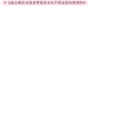
依據「消費者保護法」第19條及行政院消費者保護處公告之
※ Q版企鵝安全隨身警報器全站不限金額加購價$99
「通訊交易解除權合理例外情事適用準則」，非以有形媒介
提供之數位內容或一經提供即為完成之線上服務，經消費者
事先同意始提供。（如：電子書、電子雜誌、下載版軟體、
虛擬商品…等），
不受「網購服務需提供七日鑑賞期」的限
制
。為維護您的權益，建議您先使用「試閱」功能後再付款
購買。