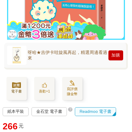
呀哈★吉伊卡哇旋風再起，精選周邊看過
加購
來
寫評價
電子書
喜歡+1
賺金幣
?
紙本平裝
金石堂 電子書
Readmoo 電子書
266
元