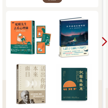
人、注意小節、信守承諾、明確期望、正直誠信、勇於致歉、無
條件的愛。無一例外需要我們採用積極正向的言行和對方相處。
有一年，我的老婆送了我一份沒有花一分錢，卻無比用心的生日
禮物。她發給我一份清單，上面寫著「愛老公的一百個理由」，
列舉了我的一個個優點，以及我們相處的美好時光。讀著這份愛
意濃濃的清單，我的眼眶溼潤了，心裡暗暗發誓一定要加倍愛老
婆。這份禮物是老婆在我們的情感帳戶裡注入的一大筆「存
款」。
羅沙達比例不僅適用於婚姻家庭方面，在所有需要建立良好關係
的人際交往中都適用。我們和周圍人溝通時，要盡可能多表達關
心、支持、鼓勵、幽默，少表達冷漠、批評、指責、謾罵。如果
使用了消極用語，就盡量用三倍的積極用語抵消掉不良影響，如
此才能保持對彼此的好感。
美國作家馬克‧吐溫說：生命如此短暫，我們沒有時間爭吵、道
歉、傷心，我們只有時間去愛。說的就是這個道理。
阿米效應：讓別人更珍惜
越難得到的東西，得到後越會珍惜。這貌似是社會常識，但是在
心理學家看來，所謂的常識也需要經過嚴格的實證，才能被確定
為科學結論。我們來瞭解一個社會心理學實驗，從中可以發現人
際交往中讓對方更加珍惜、認同、重視的奧秘。