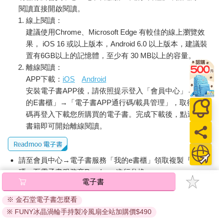
閱讀直接開啟閱讀。
線上閱讀：
建議使用Chrome、Microsoft Edge 有較佳的線上瀏覽效
果， iOS 16 或以上版本，Android 6.0 以上版本，建議裝
置有6GB以上的記憶體，至少有 30 MB以上的容量。
離線閱讀：
APP下載：
iOS
Android
安裝電子書APP後，請依照提示登入「會員中心」→「我
的E書櫃」→「電子書APP通行碼/載具管理」，取得通行
碼再登入下載您所購買的電子書。完成下載後，點選任一
書籍即可開始離線閱讀。
請至會員中心→電子書服務「我的e書櫃」領取複製『兌換
碼』至電子書服務商Readmoo進行兌換。
電子書
退換貨須知：
※ 金石堂電子書怎麼看
因版權保護，您在金石堂所購買的電子書僅能以金石堂專屬
※ FUNY冰晶渦輪手持製冷風扇全站加購價$490
的閱讀軟體開啟閱讀，無法以其他閱讀器或直接下載檔案。