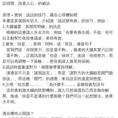
話得體、說進人心」的祕訣。
原理＋實例：說話的技巧，藏在心理機制裡
本書從多個面向切入，介紹讓「說話變有效」的技巧，例如：
1.大腦偏愛「具體而明確」的訊息
模糊的話會讓人失去方向，例如「你要有責任感」不如「你可
以主動幫忙收拾會議桌」來得有效。
2.避免「但是」，善用「同時」或「而且」連接句子
當我們說「你很努力，但是還不夠」，聽者的大腦其實只記得
「還不夠」，正面訊息被「但是」抹掉了。改說「你很努力，而
且可以再調整一下策略」，更容易讓人接受與採納。
3.說話時盡量讓對方「感覺被尊重與理解」
溝通並不只是「讓我說完」，而是「讓對方的大腦願意開門聽
你說」。而這種「開門」的感覺，來自語言的溫度與態度。
4.少用「你怎麼……」、「為什麼不……」這種指責型語句
這些會刺激大腦的防禦機制，讓人只想保護自己而非聽你解
釋。換成「你是不是遇到什麼困難？我們可以一起想辦法」效果
大不同。
適合哪些人閱讀？