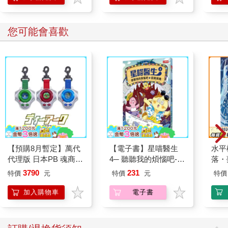
讓別人更加珍惜和重視的方法
其實在現實生活中，人們會有意識地運用「阿米效應」。比如，
您可能會喜歡
企業在招聘員工時設置嚴格的條件和流程，社團在招募新成員時
設置一定門檻。這樣做，既能篩選出組織需要的人，同時還能讓
加入者更加珍惜和重視。女生被男生追求時，初期不輕易答應，
也是這個道理。
【預購8月暫定】萬代
【電子書】星喵醫生
水平
代理版 日本PB 魂商店
4─ 聽聽我的煩惱吧-假
落・
限定 數碼寶貝 D-ARK
期挑戰
3790
231
特價
元
特價
元
特價
25周年彩色進化版
加入購物車
電子書