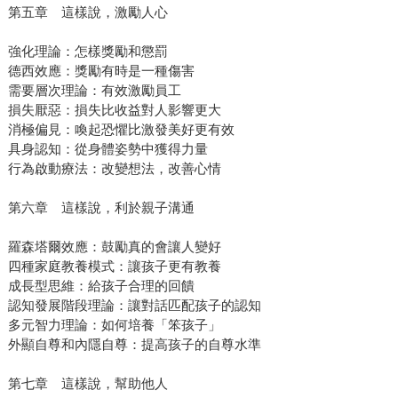
第五章 這樣說，激勵人心
強化理論：怎樣獎勵和懲罰
德西效應：獎勵有時是一種傷害
需要層次理論：有效激勵員工
損失厭惡：損失比收益對人影響更大
消極偏見：喚起恐懼比激發美好更有效
具身認知：從身體姿勢中獲得力量
行為啟動療法：改變想法，改善心情
第六章 這樣說，利於親子溝通
羅森塔爾效應：鼓勵真的會讓人變好
四種家庭教養模式：讓孩子更有教養
成長型思維：給孩子合理的回饋
認知發展階段理論：讓對話匹配孩子的認知
多元智力理論：如何培養「笨孩子」
外顯自尊和內隱自尊：提高孩子的自尊水準
第七章 這樣說，幫助他人