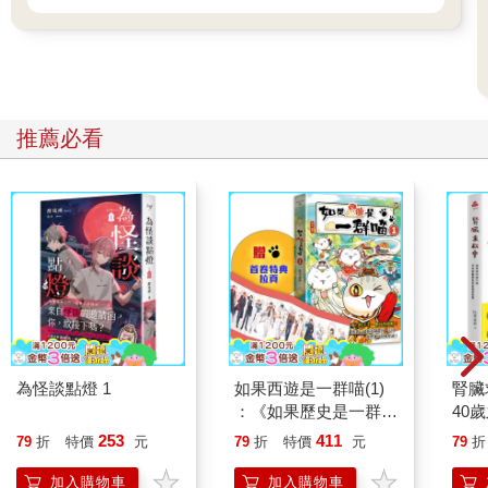
什麼是阿米效應
心理學家艾略特‧阿倫森（Elliot Aronson）和賈德森‧米爾斯
（Judson Mills）設計了一項實驗，他們招募了六十三名大學生參
與研究，這些大學生被隨機分為三組，每組二十一人，第一組大
推薦必看
學生經歷嚴苛的入會儀式方能加入研究小組，第二組大學生經歷
溫和的入會儀式即可加入，第三組大學生不需要經歷任何入會儀
式就能加入。
研究者讓三組人聽一段與研究相關的錄音，錄音裡的內容非常枯
燥，說話者結結巴巴、斷斷續續、語無倫次。然後每個人需要對
錄音的趣味性、價值進行打分，結果第二組和第三組大學生的評
價是枯燥乏味，而第一組大學生的評價是令人興奮、有吸引力。
為什麼第一組大學生對錄音的評價遠高於另外兩組呢？原因是他
們在加入研究小組時經歷了嚴苛的入會儀式，這種來之不易讓他
們對參與研究更加珍惜，更有興趣，對研究小組的認可和歸屬也
更強烈。
為怪談點燈 1
如果西遊是一群喵(1)
腎臟
我們可以把這個實驗結論泛化為：人們在前期投入的時間、精
：《如果歷史是一群
40
力、金錢等成本越多，後期就會越珍惜、越重視（心理學中沒有
喵》作者最新力作，附
就告
253
411
79
折
特價
元
79
折
特價
元
79
折
一個專業詞彙來概括這個實驗結論，筆者為了行文方便，姑且稱
【首卷特典】拉頁
之為「阿米效應」）。
加入購物車
加入購物車