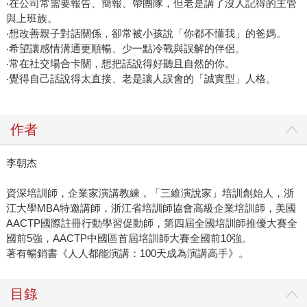
‧在公司常需要報告、簡報、帶團隊，但老是講了沒人記得的主管
與上班族。
‧想改善親子對話關係，卻常被小孩說「你都不懂我」的爸媽。
‧希望讓感情溝通更順暢、少一點冷戰與誤解的伴侶。
‧常在社交場合卡關，想把話說得好聽且自然的你。
‧覺得自己話說得太直接、老是讓人誤會的「誠實型」人格。
作者
李朝杰
資深培訓師，企業家演講教練，「三維演說家」培訓創始人，浙
江大學MBA特邀講師，浙江省培訓師協會高級企業培訓師，美國
AACTP國際註冊行動學習促動師，第四屆全國培訓師推優大賽全
國前5強，AACTP中國區首屆培訓師大賽全國前10強。
著有暢銷書《人人都能演講：100天成為演講高手》。
目錄