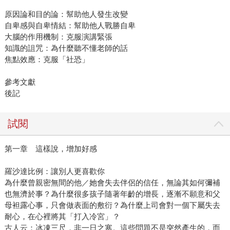
原因論和目的論：幫助他人發生改變
自卑感與自卑情結：幫助他人戰勝自卑
大腦的作用機制：克服演講緊張
知識的詛咒：為什麼聽不懂老師的話
焦點效應：克服「社恐」
參考文獻
後記
試閱
第一章 這樣說，增加好感
羅沙達比例：讓別人更喜歡你
為什麼曾親密無間的他／她會失去伴侶的信任，無論其如何彌補
也無濟於事？為什麼很多孩子隨著年齡的增長，逐漸不願意和父
母袒露心事，只會做表面的敷衍？為什麼上司會對一個下屬失去
耐心，在心裡將其「打入冷宮」？
古人云：冰凍三尺，非一日之寒。這些問題不是突然產生的，而