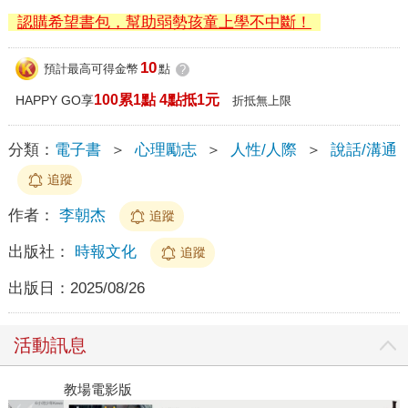
認購希望書包，幫助弱勢孩童上學不中斷！
10
預計最高可得金幣
點
?
100累1點 4點抵1元
HAPPY GO享
折抵無上限
分類：
電子書
＞
心理勵志
＞
人性/人際
＞
說話/溝通
追蹤
作者：
李朝杰
追蹤
出版社：
時報文化
追蹤
出版日：
2025/08/26
活動訊息
教場電影版
金