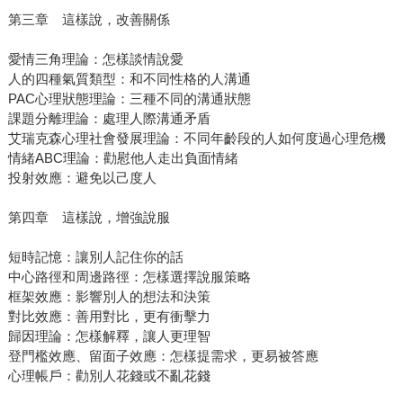
第三章 這樣說，改善關係
愛情三角理論：怎樣談情說愛
人的四種氣質類型：和不同性格的人溝通
PAC心理狀態理論：三種不同的溝通狀態
課題分離理論：處理人際溝通矛盾
艾瑞克森心理社會發展理論：不同年齡段的人如何度過心理危機
情緒ABC理論：勸慰他人走出負面情緒
投射效應：避免以己度人
第四章 這樣說，增強說服
短時記憶：讓別人記住你的話
中心路徑和周邊路徑：怎樣選擇說服策略
框架效應：影響別人的想法和決策
對比效應：善用對比，更有衝擊力
歸因理論：怎樣解釋，讓人更理智
登門檻效應、留面子效應：怎樣提需求，更易被答應
心理帳戶：勸別人花錢或不亂花錢