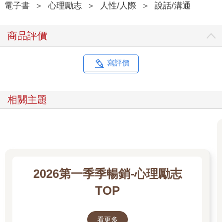
老闆都滿懷激動地走出卡莉的辦公室。顯然，卡莉在和下屬的溝
電子書
＞
心理勵志
＞
人性/人際
＞
說話/溝通
通中，積極用語和消極用語的比例超過了3︰1，達到了良好的溝
通效果。
商品評價
如何讓別人更喜歡你
用羅沙達比例來解釋開頭的問題，就不難理解。假設一個丈夫在
寫評價
妻子面前總是謊話連篇，甚至實施家暴，那麼妻子遲早會心灰意
冷。假設父母總是強迫、批評和責罵孩子，抑或長久不進行走心
的交流，那麼就會失去孩子的信任。假設一個員工三番五次辦
相關主題
事、說話不靠譜，那麼遲早會被上司嫌棄，甚至辭退。
就像史蒂芬‧柯維在《高效能人士的七個習慣》一書中說的，我們
和周圍的每個人之間都有一個隱形的情感帳戶。這個帳戶需要我
們定期往裡面「存錢」，保持盈餘，比如經常用積極的話語和對
方溝通，關心對方，對方也才會信任和喜歡你。
如果總是「取錢」，比如言而無信、漠不關心、長期不聯繫，那
麼這個情感帳戶就會虧損，並逐漸失去對方的信任。就像一位父
2026第一季季暢銷-心理勵志
親長年累月忙於工作，疏忽了對孩子的關愛和陪伴，結果有一天
TOP
突然發現孩子長大了，不再和他親近，這是父親和孩子的情感帳
戶沒有定期存款、長期虧損的結果。
史蒂芬‧柯維提到了向情感帳戶存款的七種做法，分別是：理解他
看更多