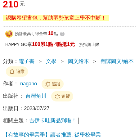
210
元
認購希望書包，幫助弱勢孩童上學不中斷！
10
預計最高可得金幣
點
?
100累1點 4點抵1元
HAPPY GO享
折抵無上限
分類：
電子書
＞
文學
＞
圖文繪本
＞
翻譯圖文/繪本
追蹤
作者：
nagano
追蹤
出版社：
台灣角川
追蹤
出版日：
2023/07/27
相關主題：
吉伊卡哇新品到啦！
【有故事的畢業季】讀者推薦: 從學校畢業