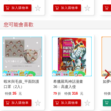
加入購物車
加入購物車
您可能會喜歡
蝦米與毛孩_平面防護
希臘羅馬神話漫畫
如夢
口罩（2入）
36：高盧入侵
35
316
特價
元
79
折
特價
元
特價
加入購物車
加入購物車