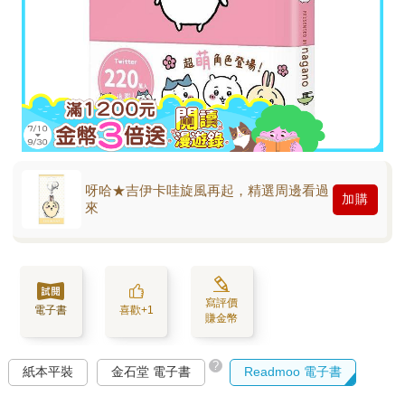
呀哈★吉伊卡哇旋風再起，精選周邊看過
加購
來
寫評價
電子書
喜歡+1
賺金幣
?
紙本平裝
金石堂 電子書
Readmoo 電子書