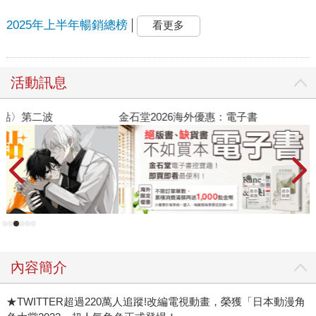
2025年上半年暢銷總榜
看更多
活動訊息
金石堂2026海外優惠：電子書
原
覺
內容簡介
★TWITTER超過220萬人追蹤!改編電視動畫，榮獲「日本動漫角