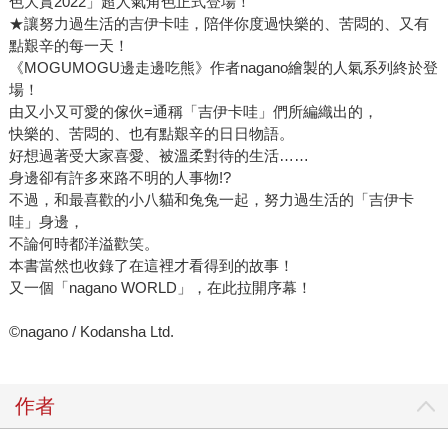
色大賞2022」超人氣角色正式登場！
★讓努力過生活的吉伊卡哇，陪伴你度過快樂的、苦悶的、又有
點艱辛的每一天！
《MOGUMOGU邊走邊吃熊》作者nagano繪製的人氣系列終於登
場！
由又小又可愛的傢伙=通稱「吉伊卡哇」們所編織出的，
快樂的、苦悶的、也有點艱辛的日日物語。
好想過著受大家喜愛、被溫柔對待的生活……
身邊卻有許多來路不明的人事物!?
不過，和最喜歡的小八貓和兔兔一起，努力過生活的「吉伊卡
哇」身邊，
不論何時都洋溢歡笑。
本書當然也收錄了在這裡才看得到的故事！
又一個「nagano WORLD」，在此拉開序幕！
©nagano / Kodansha Ltd.
作者