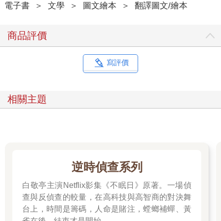
電子書
＞
文學
＞
圖文繪本
＞
翻譯圖文/繪本
商品評價
寫評價
相關主題
逆時偵查系列
白敬亭主演Netflix影集《不眠日》原著。一場偵
查與反偵查的較量，在高科技與高智商的對決舞
台上，時間是籌碼，人命是賭注，螳螂補蟬、黃
雀在後，結束才是開始。