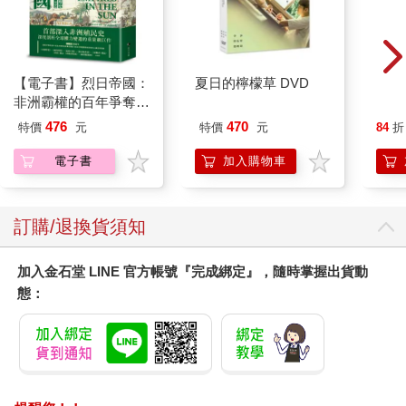
【電子書】烈日帝國：
夏日的檸檬草 DVD
非洲霸權的百年爭奪史
1830-1990
476
470
特價
元
特價
元
84
折
電子書
加入購物車
訂購/退換貨須知
加入金石堂 LINE 官方帳號『完成綁定』，隨時掌握出貨動
態：