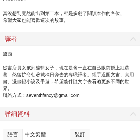
真沒想到竟然能出到第二本，都是多虧了閱讀本作的各位。
希望大家也能喜歡這次的故事。
譯者
黛西
從書店員女孩到編輯女子，現在是會一直在自己眼前掛上紅蘿
蔔，然後拚命朝著截稿日奔去的專職譯者。經手過圖文書、實用
書、漫畫輕小說及手遊，希望能伴隨文字去看遍更多不同的世
界。
聯絡方式：seventhfancy@gmail.com
詳細資料
語言
中文繁體
裝訂