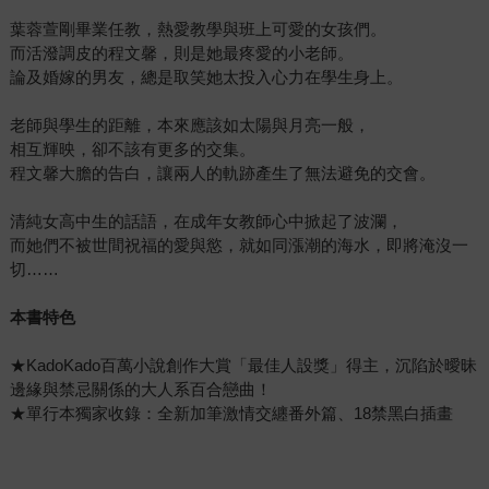
葉蓉萱剛畢業任教，熱愛教學與班上可愛的女孩們。
而活潑調皮的程文馨，則是她最疼愛的小老師。
論及婚嫁的男友，總是取笑她太投入心力在學生身上。
老師與學生的距離，本來應該如太陽與月亮一般，
相互輝映，卻不該有更多的交集。
程文馨大膽的告白，讓兩人的軌跡產生了無法避免的交會。
清純女高中生的話語，在成年女教師心中掀起了波瀾，
而她們不被世間祝福的愛與慾，就如同漲潮的海水，即將淹沒一
切……
本書特色
★KadoKado百萬小說創作大賞「最佳人設獎」得主，沉陷於曖昧
邊緣與禁忌關係的大人系百合戀曲！
★單行本獨家收錄：全新加筆激情交纏番外篇、18禁黑白插畫