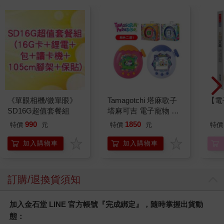
《單眼相機/微單眼》
Tamagotchi 塔麻歌子
【電
SD16G超值套餐組
塔麻可吉 電子寵物 樂
園系列（熱帶橙果／極
990
1850
特價
元
特價
元
特價
地冰雪）
加入購物車
加入購物車
訂購/退換貨須知
加入金石堂 LINE 官方帳號『完成綁定』，隨時掌握出貨動
態：