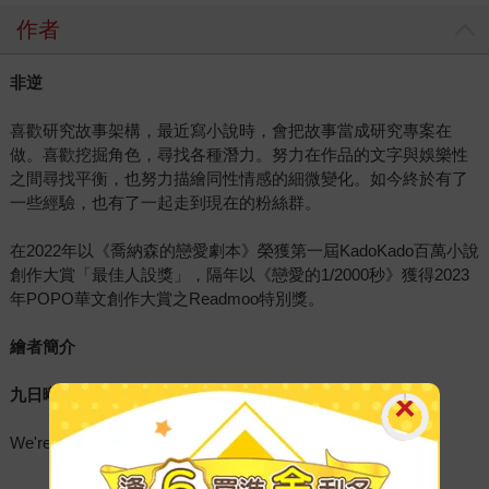
作者
非逆
喜歡研究故事架構，最近寫小說時，會把故事當成研究專案在
做。喜歡挖掘角色，尋找各種潛力。努力在作品的文字與娛樂性
之間尋找平衡，也努力描繪同性情感的細微變化。如今終於有了
一些經驗，也有了一起走到現在的粉絲群。
在2022年以《喬納森的戀愛劇本》榮獲第一屆KadoKado百萬小說
創作大賞「最佳人設獎」，隔年以《戀愛的1/2000秒》獲得2023
年POPO華文創作大賞之Readmoo特別獎。
繪者簡介
九日曦
We're all storytellers.