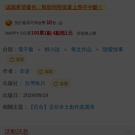
認購希望書包，幫助弱勢孩童上學不中斷！
10
預計最高可得金幣
點
?
100累1點 4點抵1元
HAPPY GO享
折抵無上限
分類：
電子書
＞
輕小說
＞
華文作品
＞
戀愛情事
追蹤
作者：
非逆
追蹤
出版社：
台灣角川
追蹤
出版日：
2024/06/19
相關主題：
【百合】這些本土創作真厲害
活動訊息