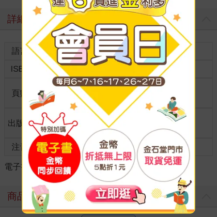
詳細資料
語言
中文繁體
裝訂
ISBN
9786264000963
分級
限制級
商品規
頁數
320
21.0*14.7*1.8
格
適讀年
出版地
台灣
成人適讀
齡
注音
級別
電子書
＞
輕小說
＞
華文作品
＞
戀愛情事
商品評價