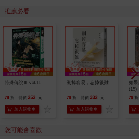
推薦必看
特殊傳說Ⅲ vol.11
刪掉容易，忘掉很難
如果
(1
貓漫
252
332
79
折
特價
元
79
折
特價
元
79
折
加入購物車
加入購物車
您可能會喜歡