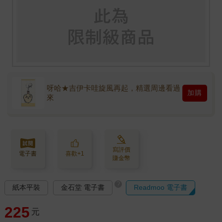
呀哈★吉伊卡哇旋風再起，精選周邊看過
加購
來
寫評價
電子書
喜歡+1
賺金幣
?
紙本平裝
金石堂 電子書
Readmoo 電子書
225
元