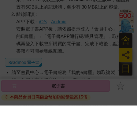
置有6GB以上的記憶體，至少有 30 MB以上的容量。
離線閱讀：
APP下載：
iOS
Android
安裝電子書APP後，請依照提示登入「會員中心」→「我
的E書櫃」→「電子書APP通行碼/載具管理」，取得通行
會
碼再登入下載您所購買的電子書。完成下載後，點選任一
書籍即可開始離線閱讀。
員
日
請至會員中心→電子書服務「我的e書櫃」領取複製『兌換
碼』至電子書服務商Readmoo進行兌換。
電子書
退換貨須知：
※ 本商品會員日滿額金幣加碼回饋最高15倍
因版權保護，您在金石堂所購買的電子書僅能以金石堂專屬
的閱讀軟體開啟閱讀，無法以其他閱讀器或直接下載檔案。
依據「消費者保護法」第19條及行政院消費者保護處公告之
「通訊交易解除權合理例外情事適用準則」，非以有形媒介
提供之數位內容或一經提供即為完成之線上服務，經消費者
事先同意始提供。（如：電子書、電子雜誌、下載版軟體、