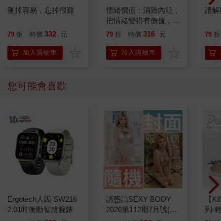
刪掉容易，忘掉很難
情緒價值：消除內耗，
請解
把情緒變得有價值，跟
誰都能自在相處
332
316
79
折
特價
元
79
折
特價
元
79
折
加入購物車
加入購物車
您可能會喜歡
Ergotech人因 SW216
誘惑誌SEXY BODY
【KI
2.01吋衡動智慧腕錶
2026第112期7月號(兩
列-
款封面-不挑款隨機出
平煎