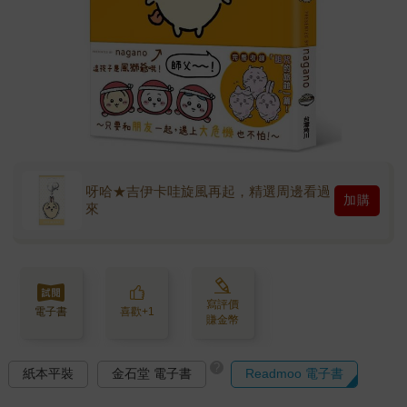
呀哈★吉伊卡哇旋風再起，精選周邊看過
加購
來
寫評價
電子書
喜歡+1
賺金幣
?
紙本平裝
金石堂 電子書
Readmoo 電子書