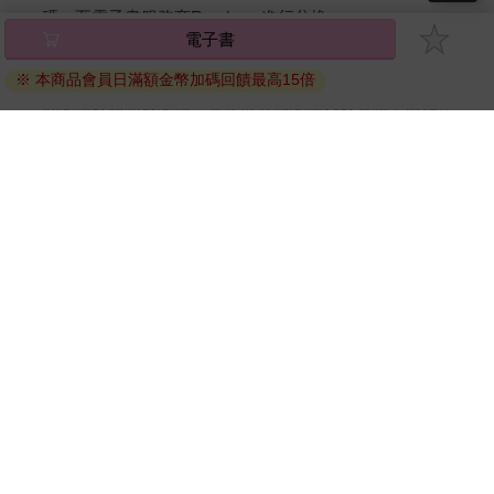
碼』至電子書服務商Readmoo進行兌換。
電子書
退換貨須知：
※ 本商品會員日滿額金幣加碼回饋最高15倍
因版權保護，您在金石堂所購買的電子書僅能以金石堂專屬
的閱讀軟體開啟閱讀，無法以其他閱讀器或直接下載檔案。
依據「消費者保護法」第19條及行政院消費者保護處公告之
「通訊交易解除權合理例外情事適用準則」，非以有形媒介
提供之數位內容或一經提供即為完成之線上服務，經消費者
事先同意始提供。（如：電子書、電子雜誌、下載版軟體、
虛擬商品…等），
不受「網購服務需提供七日鑑賞期」的限
制
。為維護您的權益，建議您先使用「試閱」功能後再付款
購買。