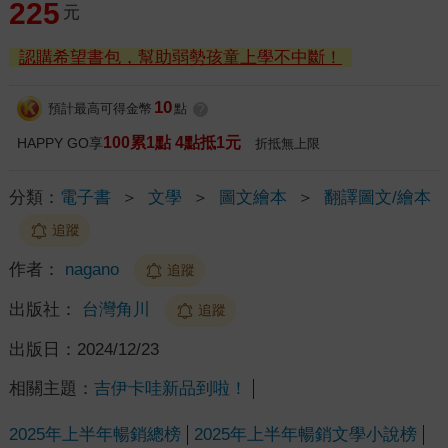
225
元
認購希望書包，幫助弱勢孩童上學不中斷！
10
預計最高可得金幣
點
?
100累1點 4點抵1元
HAPPY GO享
折抵無上限
分類：
電子書
＞
文學
＞
圖文繪本
＞
翻譯圖文/繪本
追蹤
作者：
nagano
追蹤
出版社：
台灣角川
追蹤
出版日：
2024/12/23
相關主題：
吉伊卡哇新品到啦！
2025年上半年暢銷總榜
2025年上半年暢銷文學小說榜