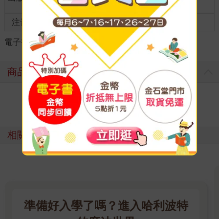
齡
注音
級別
電子書
＞
文學
＞
圖文繪本
＞
翻譯圖文/繪本
商品評價
寫評價
相關主題
準備好入學了嗎？進入哈利波特