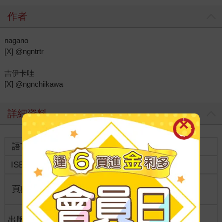
作者
nagano
[X] @ngntrtr
吉伊卡哇
[X] @ngnchiikawa
詳細資料
語言
中文繁體
裝訂
ISBN
9786264009461
分級
普通級
商品規
頁數
128
21*14.8*0.9
格
適讀年
出版地
台灣
全齡適讀