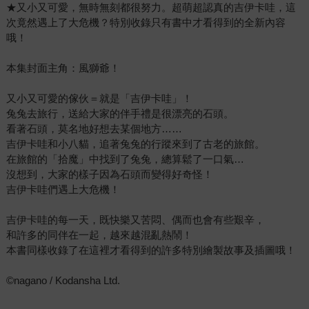
★又小又可愛，無時無刻都很努力。超萌超認真的吉伊卡哇，這
次竟然遇上了大危機？特別收錄只有書中才看得到的全新內容
哦！
本集封面主角：風獅爺！
又小又可愛的傢伙＝就是「吉伊卡哇」！
兔兔去旅行，送給大家的伴手禮是很漂亮的石頭。
看著石頭，莫名地好想去某個地方……
吉伊卡哇和小八貓，追著兔兔的行蹤來到了古老的旅館。
在旅館的「拾魔」中找到了兔兔，總算鬆了一口氣…
沒想到，大家的樣子因為石頭而變得好奇怪！
吉伊卡哇們遇上大危機！
吉伊卡哇的每一天，既快樂又苦悶、偶而也會有些艱辛，
和許多的同伴在一起，越來越混亂熱鬧！
本書同樣收錄了在這裡才看得到的許多特別繪製故事及插圖哦！
©nagano / Kodansha Ltd.