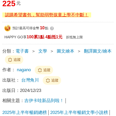
225
元
認購希望書包，幫助弱勢孩童上學不中斷！
10
預計最高可得金幣
點
?
100累1點 4點抵1元
HAPPY GO享
折抵無上限
分類：
電子書
＞
文學
＞
圖文繪本
＞
翻譯圖文/繪本
追蹤
作者：
nagano
追蹤
出版社：
台灣角川
追蹤
出版日：
2024/12/23
相關主題：
吉伊卡哇新品到啦！
2025年上半年暢銷總榜
2025年上半年暢銷文學小說榜