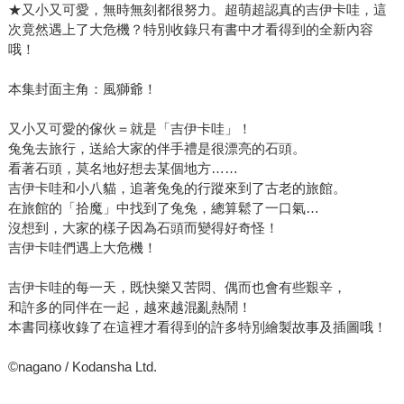
★又小又可愛，無時無刻都很努力。超萌超認真的吉伊卡哇，這
次竟然遇上了大危機？特別收錄只有書中才看得到的全新內容
哦！
本集封面主角：風獅爺！
又小又可愛的傢伙＝就是「吉伊卡哇」！
兔兔去旅行，送給大家的伴手禮是很漂亮的石頭。
看著石頭，莫名地好想去某個地方……
吉伊卡哇和小八貓，追著兔兔的行蹤來到了古老的旅館。
在旅館的「拾魔」中找到了兔兔，總算鬆了一口氣…
沒想到，大家的樣子因為石頭而變得好奇怪！
吉伊卡哇們遇上大危機！
吉伊卡哇的每一天，既快樂又苦悶、偶而也會有些艱辛，
和許多的同伴在一起，越來越混亂熱鬧！
本書同樣收錄了在這裡才看得到的許多特別繪製故事及插圖哦！
©nagano / Kodansha Ltd.