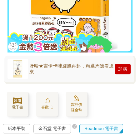
呀哈★吉伊卡哇旋風再起，精選周邊看過
加購
來
寫評價
電子書
喜歡+1
賺金幣
?
紙本平裝
金石堂 電子書
Readmoo 電子書