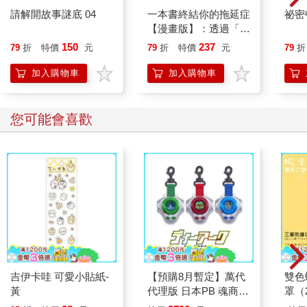
請解開故事謎底 04
一本書終結你的拖延症
祕密
【漫畫版】：透過「小
行動」打開大腦的行動
150
237
79
折
特價
元
79
折
特價
元
79
折
開關，懶人也能變身
「行動派」的37個科
加入購物車
加入購物車
學方法
您可能會喜歡
吉伊卡哇 可愛小貼紙-
【預購8月暫定】萬代
雙色
黃
代理版 日本PB 魂商店
罩（
限定 數碼寶貝 D-ARK