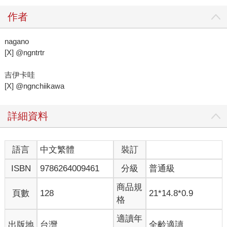
作者
nagano
[X] @ngntrtr
吉伊卡哇
[X] @ngnchiikawa
詳細資料
語言
中文繁體
裝訂
ISBN
9786264009461
分級
普通級
商品規
頁數
128
21*14.8*0.9
格
適讀年
出版地
台灣
全齡適讀