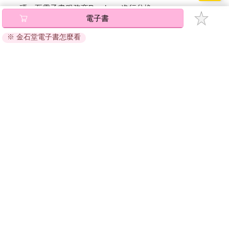
碼』至電子書服務商Readmoo進行兌換。
電子書
退換貨須知：
※ 金石堂電子書怎麼看
因版權保護，您在金石堂所購買的電子書僅能以金石堂專屬
的閱讀軟體開啟閱讀，無法以其他閱讀器或直接下載檔案。
依據「消費者保護法」第19條及行政院消費者保護處公告之
「通訊交易解除權合理例外情事適用準則」，非以有形媒介
提供之數位內容或一經提供即為完成之線上服務，經消費者
事先同意始提供。（如：電子書、電子雜誌、下載版軟體、
虛擬商品…等），
不受「網購服務需提供七日鑑賞期」的限
制
。為維護您的權益，建議您先使用「試閱」功能後再付款
購買。