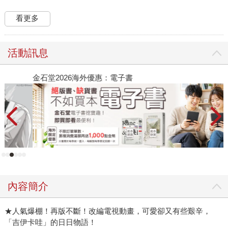
看更多
活動訊息
金石堂2026海外優惠：電子書
原
覺
內容簡介
★人氣爆棚！再版不斷！改編電視動畫，可愛卻又有些艱辛，
「吉伊卡哇」的日日物語！