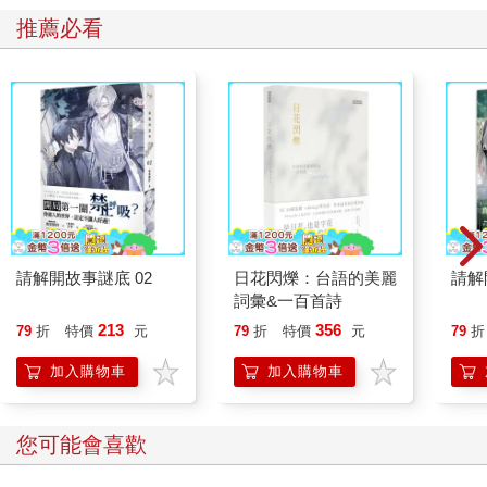
推薦必看
請解開故事謎底 02
日花閃爍：台語的美麗
請解
詞彙&一百首詩
213
356
79
折
特價
元
79
折
特價
元
79
折
加入購物車
加入購物車
您可能會喜歡