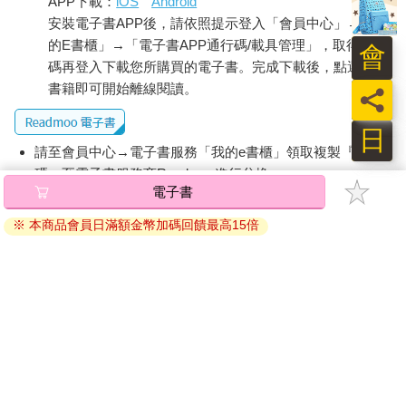
APP下載：
iOS
Android
右、轉彎、倒車，和兩邊來往的車子。
安裝電子書APP後，請依照提示登入「會員中心」→「我
的E書櫃」→「電子書APP通行碼/載具管理」，取得通行
而關節炎患者要怎麼知道運動過度了？開始運動時，關節稍微酸
會
痛是正常的反應，但如果運動完2小時後仍會痛，甚至隔天關節還
碼再登入下載您所購買的電子書。完成下載後，點選任一
在痛或是痛得更厲害，就應該停止或減少運動量。若出現關節腫
書籍即可開始離線閱讀。
員
脹加劇、感到肌肉無力、過度疲勞，也是運動過度的徵狀。
日
當關節處於紅、腫、痛的發炎期時，應以休息與緩和伸展運動為
請至會員中心→電子書服務「我的e書櫃」領取複製『兌換
主，此時運動的目的是在維持關節的活動度。當關節疼痛時，記
碼』至電子書服務商Readmoo進行兌換。
得用冰敷，千萬不要熱敷。關節炎緩解後，可做等長運動來避免
電子書
退換貨須知：
肌肉萎縮；關節不再發炎時，可做等張運動。保持關節健康的要
※ 本商品會員日滿額金幣加碼回饋最高15倍
領就是同一個姿勢不要維持得太久，隨時動一動。
因版權保護，您在金石堂所購買的電子書僅能以金石堂專屬
的閱讀軟體開啟閱讀，無法以其他閱讀器或直接下載檔案。
關節伸展是最基本的關節炎運動。由於關節炎患者的情況不盡相
依據「消費者保護法」第19條及行政院消費者保護處公告之
同，因此每個人需要的運動也有差別，找個復健專科醫生或物理
「通訊交易解除權合理例外情事適用準則」，非以有形媒介
治療師，擬訂一套運動處方，按照處方做運動較為安全有效。
提供之數位內容或一經提供即為完成之線上服務，經消費者
事先同意始提供。（如：電子書、電子雜誌、下載版軟體、
關節炎雖然無法根治，但適當的運動能有效延緩惡化、改善症
虛擬商品…等），
不受「網購服務需提供七日鑑賞期」的限
狀，提升整體生活品質。
制
。為維護您的權益，建議您先使用「試閱」功能後再付款
購買。
【書摘2】