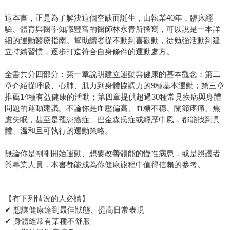
這本書，正是為了解決這個空缺而誕生，由執業40年，臨床經
驗、體育與醫學知識豐富的醫師林永青所撰寫，可以說是一本詳
細的運動醫療指南。幫助讀者從不動到喜歡動，從勉強活動到建
立持續習慣，逐步打造符合自身條件的運動處方。
全書共分四部分：第一章說明建立運動與健康的基本觀念；第二
章介紹從呼吸、心肺、肌力到身體協調力的9種基本運動；第三章
推薦14種有益健康的活動；第四章提供超過30種常見疾病與身體
問題的運動建議。不論你是血壓偏高、血糖不穩、關節疼痛、焦
慮失眠，甚至是罹患癌症、巴金森氏症或經歷中風，都能找到具
體、溫和且可執行的運動策略。
無論你是剛剛開始運動、想要改善體能的慢性病患，或是照護者
與專業人員，本書都能成為你健康旅程中值得信賴的參考。
【有下列情況的人必讀】
✔ 想讓健康達到最佳狀態、提高日常表現
✔ 身體經常有某種不舒服