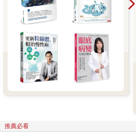
若關節正處於發炎狀態（紅、腫、痛），應避免任何會加劇關節
損傷的運動。待發炎消退後，可順著關節活動的方向，慢慢地把
關節拉到緊繃或感覺不舒服，停留10～30秒，然後回歸靜止狀
態，休息片刻後，重複做5～10次，注意不要拉得太猛太快。
若關節太緊但沒有發炎，可以先熱敷、洗個熱水澡、或泡泡三溫
暖後再做運動。若是正在發炎或受過傷的關節，運動前先冰敷5～
10分鐘，然後熱敷10～15分鐘後，再做輕微的運動。
一般人進行拉伸運動每次建議維持10～30秒，年長者因為全身都
比較僵硬，做慢速拉伸30～60 秒，比較有效果。若採肌肉收縮－
放鬆（PNF）的方式，先用最大肌力20～75% 的力量，或中等強
度的力量，做等長收縮3～6秒，接著再做靜態拉伸10～30秒。
關節伸展運動最好是每天進行數次拉伸，或至少每週3～5次，環
境溫度不能太低，並選擇體溫較高的時段，例如洗澡後或暖身
後，效果較好。需要注意的是，關節伸展應在物理治療師指導下
推薦必看
進行，不同的關節有不同的安全活動範圍，避免過度拉伸導致關
節鬆弛，使其得不到周圍肌肉、韌帶和肌腱的保護，反而容易受