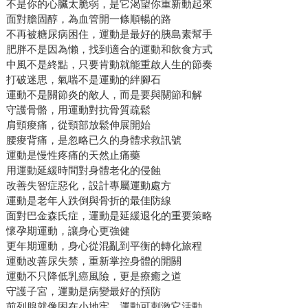
不是你的心臟太脆弱，是它渴望你重新動起來
面對膽固醇，為血管開一條順暢的路
不再被糖尿病困住，運動是最好的胰島素幫手
肥胖不是因為懶，找到適合的運動和飲食方式
中風不是終點，只要肯動就能重啟人生的節奏
打破迷思，氣喘不是運動的絆腳石
運動不是關節炎的敵人，而是要與關節和解
守護骨骼，用運動對抗骨質疏鬆
肩頸痠痛，從頸部放鬆伸展開始
腰痠背痛，是忽略已久的身體求救訊號
運動是慢性疼痛的天然止痛藥
用運動延緩時間對身體老化的侵蝕
改善失智症惡化，設計專屬運動處方
運動是老年人跌倒與骨折的最佳防線
面對巴金森氏症，運動是延緩退化的重要策略
懷孕期運動，讓身心更強健
更年期運動，身心從混亂到平衡的轉化旅程
運動改善尿失禁，重新掌控身體的開關
運動不只降低乳癌風險，更是療癒之道
守護子宮，運動是病變最好的預防
前列腺就像困在小地牢，運動可刺激它活動