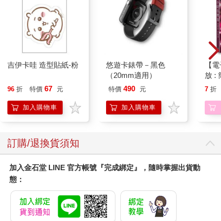
50～75%，甚至更高的75～85%。訓練時每組做8～12下，重複2
～4組；若做12～20下或直到肌肉疲勞，則能增強肌耐力。每週安
排2～3次即可。
●心肺耐力運動
吉伊卡哇 造型貼紙-粉
悠遊卡錶帶－黑色
【電
關節炎除了會造成關節僵硬、肌肉萎縮之外，也會造成心肺功能
（20mm適用）
放 
下降。以類風濕性關節炎為例，患者的最大攝氧量比正常人低了
放手
25%左右，行動能力則低了40～60%。
67
490
96
折
特價
元
特價
元
7
折
加入購物車
加入購物車
為提升心肺功能，建議從事快走、跑步、騎自行車、游泳、爬樓
梯、跳有氧舞蹈等有氧運動，並以最大心跳率的60～85%為運動
強度，每次運動30～45分鐘，每天運動或每週3～5次，但每週總
時數最好不要超過150分鐘。
訂購/退換貨須知
由於心肺耐力運動不僅需要動用全身關節，也得對抗地心引力，
加入金石堂 LINE 官方帳號『完成綁定』，隨時掌握出貨動
因此，除了游泳或水中活動之外，所有的心肺耐力運動多少會引
態：
發關節不適，做完運動後可以冰敷5～15分鐘來緩解。
水中運動是關節最溫柔的支持者