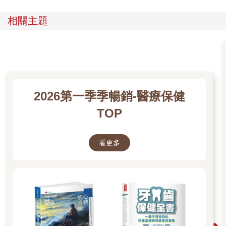
腱功能、增強肌力和肌耐力、提升心肺功能、增進骨質密度，進
而改善情緒和睡眠品質。
相關主題
關節炎對肌肉也有顯著的影響，不活動會使肌肉變得無力，關節
也會變得脆弱事實上，只要一天完全不活動，全身的肌力可能就
減少5%，一週後甚至會流失約30%。某些抗關節炎藥物，如類固
醇，也會造成肌肉的病變。
三大運動類型，助你強化關節與身心
2026第一季季暢銷-醫療保健
TOP
關節炎患者主要可從事3種類型的運動：關節伸展運動、肌力運動
與、心肺耐力運動。
看更多
●關節伸展運動
1. 被動靜態拉伸：由別人協助，緩慢地拉伸肌肉或筋腱，並維持
10～30秒。
2. 主動靜態拉伸：自己主動緩慢拉伸肌肉或筋腱，同樣維持10～
30秒。
3. 本體感覺神經肌肉促拉伸（PNF）：先進行肌肉的等長收縮，
再做靜態拉伸，也就是肌肉收縮與放鬆的動作。