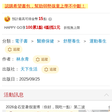
認購希望書包，幫助弱勢孩童上學不中斷！
15
預計最高可得金幣
點
?
100累1點 4點抵1元
HAPPY GO享
折抵無上限
分類：
電子書
＞
醫療保健
＞
舒壓養生
＞
運動養生
追蹤
作者：
林永青
追蹤
出版社：
天下生活
追蹤
出版日：
2025/09/25
活動訊息
2026金石堂暑假漫博〈你好，我吃一點〉第二波
金