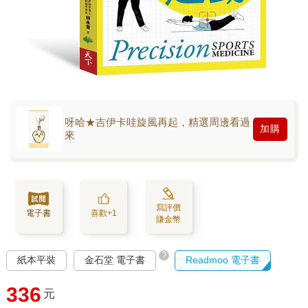
呀哈★吉伊卡哇旋風再起，精選周邊看過
加購
來
寫評價
電子書
喜歡+1
賺金幣
?
紙本平裝
金石堂 電子書
Readmoo 電子書
336
元