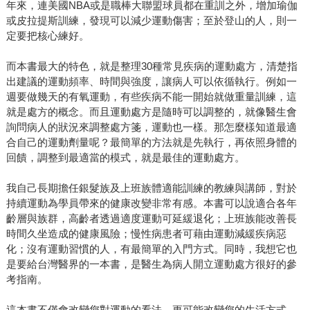
年來，連美國NBA或是職棒大聯盟球員都在重訓之外，增加瑜伽
或皮拉提斯訓練，發現可以減少運動傷害；至於登山的人，則一
定要把核心練好。
而本書最大的特色，就是整理30種常見疾病的運動處方，清楚指
出建議的運動頻率、時間與強度，讓病人可以依循執行。例如一
週要做幾天的有氧運動，有些疾病不能一開始就做重量訓練，這
就是處方的概念。而且運動處方是隨時可以調整的，就像醫生會
詢問病人的狀況來調整處方箋，運動也一樣。那怎麼樣知道最適
合自己的運動劑量呢？最簡單的方法就是先執行，再依照身體的
回饋，調整到最適當的模式，就是最佳的運動處方。
我自己長期擔任銀髮族及上班族體適能訓練的教練與講師，對於
持續運動為學員帶來的健康改變非常有感。本書可以說適合各年
齡層與族群，高齡者透過適度運動可延緩退化；上班族能改善長
時間久坐造成的健康風險；慢性病患者可藉由運動減緩疾病惡
化；沒有運動習慣的人，有最簡單的入門方式。同時，我想它也
是要給台灣醫界的一本書，是醫生為病人開立運動處方很好的參
考指南。
這本書不僅會改變您對運動的看法，更可能改變您的生活方式。