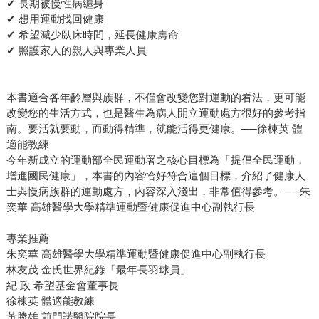
✔ 長期被慢性病纏身
✔ 想用運動找回健康
✔ 希望減少臥床時間，延長健康壽命
✔ 照護家人的親人與專業人員
本書適合各年齡層與族群，不僅會改變您對運動的看法，更可能
改變您的生活方式，也是醫生為病人開立運動處方很好的參考指
南。要活就要動，而動得精準，就能活得更健康。──徐棟英 體
適能教練
今年新成立的運動部全民運動署之核心目標為「提倡全民運動，
增進國民健康」，本書的內容恰好符合這個目標，介紹了健康人
士與慢病族群的運動處方，內容深入淺出，非常值得參考。──朱
奕華 高雄醫學大學精準運動暨健康促進中心副執行長
專業推薦
朱奕華 高雄醫學大學精準運動暨健康促進中心副執行長
林友茂 金氏世界紀錄「最年長羽球員」
紀 政 希望基金會董事長
徐棟英 體適能教練
黃勝雄 前門諾醫院院長