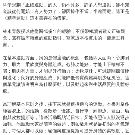
科學規劃「正確運動」的人，仍不算多。許多人想運動，卻不知
道該從何開始；有人努力了，卻因操作不當，半途而廢。這正是
《精準運動》這本書存在的價值。
林永青教授以他從醫40多年的經驗，不僅帶領讀者建立正確觀
念，還有循序漸進的運動指引，寫就這本很實用的「健康工具
書」。
在基本運動方面，講的是體適能的概念，包括四大面向：心肺耐
力、肌力、柔軟度與身體組成。心肺功能好，才能上下樓梯不
喘；肌肉有力量，才能提升行動力；柔軟度佳，可減緩關節僵硬
與退化；良好的身體組成，則能降低骨質疏鬆與肌少症風險。這
個單元讓讀者明白為什麼要動，以及動起來對生活品質的具體好
處。
當理解基本原則之後，接下來就是選擇適合的運動。本書列舉多
種容易上手的活動，從散步、慢跑、自行車，到游泳、登山、瑜
伽與皮拉提斯等，這些活動既貼近日常，又能依照個人狀況逐步
加強。他鼓勵大家從簡單的做起，例如散步就是最初階的有氧運
動，每個人都可以做；瑜伽與皮拉提斯可提升身體的柔軟度，近