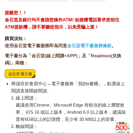
游泳或水中運動特別適合關節炎患者。在水中活動時，體重會因
浮力變輕，對關節的壓力也比較小。當水位到腰部體重約減輕一
提醒您！！
半，到胸部時只剩三分之一，到頸部甚至只剩十分之一。這大幅
金石堂及銀行均不會請您操作ATM! 如接獲電話要求您前往
減輕了關節的負擔，使水中運動成為關節炎患者最安全的選擇之
ATM提款機，請不要聽從指示，以免受騙上當！
一，不僅能提升關節活動度、肌耐力、心肺耐力、身體協調力，
還可增進呼吸與消化功能，有助紓壓與改善情緒。
購買須知：
使用金石堂電子書服務即為同意
金石堂電子書服務條款
。
要注意的是，水中活動每次不宜超過25～30分鐘，可每天做1～2
電子書分為「金石堂(線上閱讀+APP)」及「Readmoo(兌換
次，前提是不加重關節病情。
碼)」兩種：
無論是那種運動都應以避免關節惡化為原則，下肢關節炎患者應
避免跑、跳、爬山或爬樓梯等高衝擊運動；上肢關節炎患者則應
避免划水、打網球或舉重之類的運動。相對來說，游泳、水中走
將儲存於會員中心→電子書服務「我的e書櫃」，點選線上
路、打太極拳、騎自行車等低衝擊運動較為合適。
閱讀直接開啟閱讀。
線上閱讀：
關節痛如何處理？
建議使用Chrome、Microsoft Edge 有較佳的線上瀏覽效
果， iOS 16 或以上版本，Android 6.0 以上版本，建議裝
基本上，關節活動只要達到個人生活、工作、和娛樂上所需的範
置有6GB以上的記憶體，至少有 30 MB以上的容量。
圍就夠了。換句話說，關節的活動度不是絕對的，而是因個人的
離線閱讀：
需要而定，例如開車時所需的頭頸關節活動度是要能看清前後左