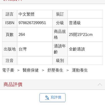
身倦怠，甚至波及內臟器官如腎臟、肺臟、心臟，也可能造成大
腦、眼睛與皮膚等病變。
語言
中文繁體
裝訂
根據不同的病因與症狀，關節炎可分為以下幾種常見類型：
ISBN
9786267299951
分級
普通級
● 退化性關節炎：在75歲以上的老年人當中非常普遍，大概85%
商品規
有輕重程度不一的退化性關節炎。
頁數
264
25開15*21cm
格
● 類風濕性關節：由免疫系統異常所引起，全球約有5%人口罹
患，以女性患者居多，好發於20～50歲之間。
適讀年
出版地
台灣
全齡適讀
● 痛風：關節中有尿酸結晶。
齡
● 僵直性脊椎炎：大多位於腰背關節。
● 銀屑病關節炎（Psoriatic arthritis）：影響銀屑病患者。
注音
級別
運動對關節炎患者有益
電子書
＞
醫療保健
＞
舒壓養生
＞
運動養生
過去人們誤以為運動會導致或加重關節炎，因此主張關節炎患者
商品評價
應避免活動。但現代醫學研究已證實，缺乏活動的人，特別是長
時間久坐的族群，反而更容易出現關節問題。適當的運動不僅不
會導致關節退化，還能延緩關節炎的惡化，因為運動能提高關節
寫評價
的活動度與穩定性，同時也可促進關節滑液流動，強化肌肉與肌