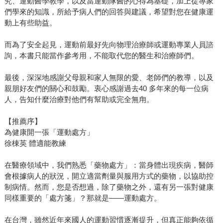
究、運動醫學教學，以及當運動隊醫的心得為基礎，加上從專家
們學來的知識，所給予病人們的回答與建議，希望對您在健康運
動上有些助益。
而為了安全起見，運動前最好先向物理治療師或運動專業人員諮
詢，本書只能當作參考用，不能取代您的醫生和治療師們。
最後，深深地感謝父母親和家人無限的愛、老師們的教導，以及
親朋好友們的關心和鼓勵。衷心感謝過去40 多年來的每一位病
人，告知什麼治療對他們有幫助或完全無甪。
【推薦序】
為健康開一張「運動處方」
徐棟英 體適能教練
在醫療領域中，我們熟悉「藥物處方」：當身體出現疾病，醫師
會根據病人的狀況，開立適當劑量與服用方式的藥物，以協助控
制病情。然而，您是否想過，除了藥物之外，還有另一張對健康
同樣重要的「處方箋」？那就是——運動處方。
在台灣，雖然近年來國人的運動習慣逐漸提升，但真正能夠依循