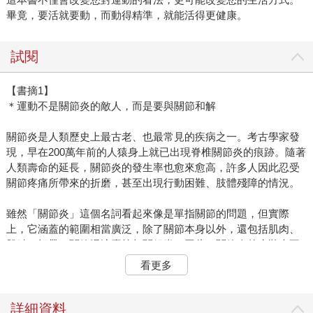
畢竟，要活就要動，而動得精準，就能活得更健康。
試閱
【書摘1】
＊運動不是關節炎的敵人，而是要與關節和解
關節炎是人類歷史上最古老、也最常見的疾病之一。考古學家發
現，早在200萬年前的人猿身上就已出現脊椎關節炎的痕跡。隨著
人類壽命的延長，關節炎的發生率也愈來愈高，許多人因此忍受
關節疼痛所帶來的折磨，甚至出現行動困難、肢體殘障的情況。
雖然「關節炎」這個名詞看起來像是單指關節的問題，但實際
上，它涵蓋的範圍相當廣泛，除了關節本身以外，還包括肌肉、
肌腱、韌帶、關節滑液囊等相關組織。因此，關節炎的症狀也不
僅限於關節緊縮與僵硬、關節變形，還包括肌肉無力、肌肉痙
看更多
攣、關節囊和韌帶發炎及纖維化。
除了局部症狀，關節炎還會影響全身，可能出現發燒、貧血、全
詳細資料