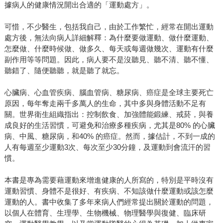
據病人的健康情況開出合適的「運動處方」。
可惜，不少醫生，包括我自己，由於工作繁忙，經常在開出運動
處方後，無法向病人詳細解釋：為什麼要做運動、做什麼運動、
怎麼做、什麼時候做、做多久、每天或每週做幾次、運動有什麼
副作用等等問題。因此，病人要不是沒聽見、聽不清、聽不懂、
聽錯了、隨便聽聽，就是聽了就忘。
心臟病、心血管疾病、腦血管病、糖尿病、癌症是全球主要死亡
原因，每年奪走兩千多萬人的生命，其中多與身體活動不足有
關。世界衛生組織指出：控制飲食、加強體能鍛練、戒菸，與養
成良好的生活習慣，可避免和治療多種疾病，尤其是80% 的心臟
病、中風、糖尿病，和40% 的癌症。然而，據估計，不到一成的
人有每週至少運動3次、每次至少30分鐘，及運動到會流汗的習
慣。
本書是專為需要藉運動來增進健康的人所寫的，特別是平時沒有
運動習慣、身體不是很好、有疾病、不知該做什麼運動或該怎麼
運動的人。書中收集了多年來病人們經常提出關於運動的問題，
以個人在體育、生理學、生物機械、物理醫學與復健、臨床研