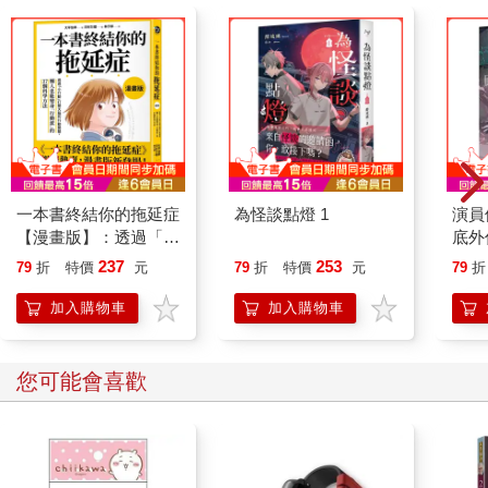
傷、脫臼或引起關節發炎。
●肌力運動
關節炎經常導致疼痛，讓人因為不敢動而導致肌肉萎縮、無力。
在3種增強肌肉力量的運動中，由於等長運動在出力時，關節的位
置保持不變，因此比較不會引起關節發炎，也比較不會增加關節
內的壓力，對關節造成的傷害最低，也最安全。
一本書終結你的拖延症
為怪談點燈 1
演員
根據臨床觀察，患退化性關節炎或類風濕關節炎的人，每天只要
【漫畫版】：透過「小
底外
做3次大腿直伸肌的最大等長收縮6秒，1個月後就可使膝蓋直伸肌
行動」打開大腦的行動
237
253
79
折
特價
元
79
折
特價
元
79
折
的肌力增加大約33%；即使每天只做1次6秒的等長收縮，也可增
開關，懶人也能變身
加不少肌力。
「行動派」的37個科
加入購物車
加入購物車
學方法
進行等長肌力訓練時，應使關節固定、保持不動，依關節症狀，
使用最大肌力的50～85%出力，持續10～15秒，重複5～10組，
您可能會喜歡
間隔1～2天，每週做3～5次。
關節炎患者也可以做等張肌力訓練，如使用啞鈴、彈力帶、健身
器材或徒手做。初期應從最大肌力的30～50%開始，逐步提升至