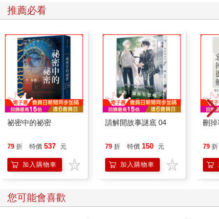
錢，說不定48歲的我還得過著飽受加班折磨的痛苦日子。因此，
推薦必看
閱讀本書的您，要趁年輕時及早學習金錢方面的知識，在前面已
經談過有錢人都很了解金錢，資產都會隨著時間而增加，這就是
有錢人年輕時致富的理由。只要牢記此一概念，往後妥善予以運
用的話，相信在不久的將來您也能成為有錢人。
這本書講述了我對金錢瘋狂的思維與哲學，以及我憑藉這樣
的思維與哲學獲得財富自由的過程。
第1章中會談論有錢人能及早致富的方法，有錢人很早就明白
金錢在幸福生活中扮演的角色，並且竭盡所能成為「黏錢人」，
在第1章中我會毫不保留說出自己認為的最佳方法。
祕密中的祕密
請解開故事謎底 04
刪掉
在第2章中會講述有錢人為何會把時間花在工作上，雖然很多
537
150
79
折
特價
元
79
折
特價
元
79
折
人都期待資本所得且輕視勞動，但實際上，勞動與勞動所得才是
致富的來源。另外，大部分的人往往為了生活都必須工作、求
加入購物車
加入購物車
職、以及進入名為公司的組織，所以我會在本章節中講述該抱持
何種態度才能稍微加快腳步迎接財富自由。
您可能會喜歡
在第3章中會講述追求經濟自由最重要的要素之一─「投
資」，我們將探討有錢人是如何把時間變成金錢，包括想要成功