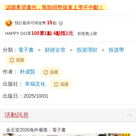
認購希望書包，幫助弱勢孩童上學不中斷！
15
預計最高可得金幣
點
?
100累1點 4點抵1元
HAPPY GO享
折抵無上限
分類：
電子書
＞
財經企管
＞
投資理財
＞
投資學
追蹤
作者：
朴成賢
追蹤
出版社：
幸福文化
追蹤
出版日：
2025/10/01
活動訊息
金石堂2026海外優惠：電子書