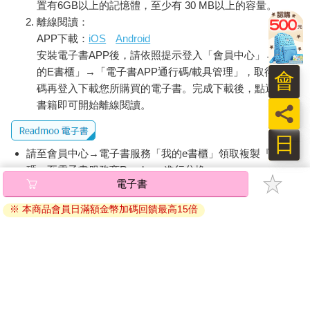
置有6GB以上的記憶體，至少有 30 MB以上的容量。
離線閱讀：
APP下載：
iOS
Android
安裝電子書APP後，請依照提示登入「會員中心」→「我
的E書櫃」→「電子書APP通行碼/載具管理」，取得通行
會
碼再登入下載您所購買的電子書。完成下載後，點選任一
書籍即可開始離線閱讀。
員
日
請至會員中心→電子書服務「我的e書櫃」領取複製『兌換
碼』至電子書服務商Readmoo進行兌換。
電子書
退換貨須知：
※ 本商品會員日滿額金幣加碼回饋最高15倍
因版權保護，您在金石堂所購買的電子書僅能以金石堂專屬
的閱讀軟體開啟閱讀，無法以其他閱讀器或直接下載檔案。
依據「消費者保護法」第19條及行政院消費者保護處公告之
「通訊交易解除權合理例外情事適用準則」，非以有形媒介
提供之數位內容或一經提供即為完成之線上服務，經消費者
事先同意始提供。（如：電子書、電子雜誌、下載版軟體、
虛擬商品…等），
不受「網購服務需提供七日鑑賞期」的限