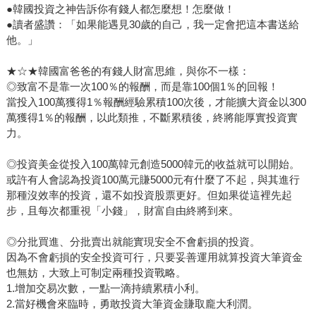
●韓國投資之神告訴你有錢人都怎麼想！怎麼做！
●讀者盛讚：「如果能遇見30歲的自己，我一定會把這本書送給
他。」
★☆★韓國富爸爸的有錢人財富思維，與你不一樣：
◎致富不是靠一次100％的報酬，而是靠100個1％的回報！
當投入100萬獲得1％報酬經驗累積100次後，才能擴大資金以300
萬獲得1％的報酬，以此類推，不斷累積後，終將能厚實投資實
力。
◎投資美金從投入100萬韓元創造5000韓元的收益就可以開始。
或許有人會認為投資100萬元賺5000元有什麼了不起，與其進行
那種沒效率的投資，還不如投資股票更好。但如果從這裡先起
步，且每次都重視「小錢」，財富自由終將到來。
◎分批買進、分批賣出就能實現安全不會虧損的投資。
因為不會虧損的安全投資可行，只要妥善運用就算投資大筆資金
也無妨，大致上可制定兩種投資戰略。
1.增加交易次數，一點一滴持續累積小利。
2.當好機會來臨時，勇敢投資大筆資金賺取龐大利潤。