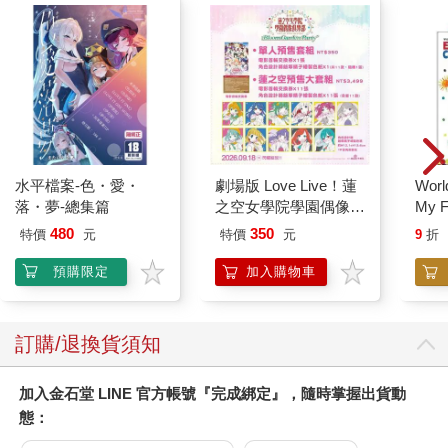
投資需要的心態、開始投資前該制定的計畫與戰略等。另外，投
資過程中可能會經歷各種困難，我會以自己的經驗說明克服的方
法。
在最後的第4章中會講述有錢人把有限的時間用在哪些地方以
及使用時間的方法，特別是，我們要探討占人生極大部分的人際
關係，金錢不只是能讓物質生活變豐饒的工具而已，更是連接人
與人之間關係的重要媒介。
水平檔案-色・愛・
劇場版 Love Live！蓮
World
落・夢-總集篇
之空女學院學園偶像俱
My F
讓人生躍進的力量就在於跨越界線，在本章中，我會以自己
樂部 Bloom Garden
Book
的經驗與領悟打破一般人對金錢的成見，談論自己稍微提前獲得
480
350
特價
元
特價
元
9
折
Party單人套票
財富自由的方法。
預購限定
加入購物車
這本書中幾乎每篇文章都會談到「錢」，細算後發現總共出
現489次，可以說是一本「錢的狂書」。真心希望這本書能讓讀者
改變原本認為「聽到錢就覺得很煩」的想法，轉換為「歡迎與感
訂購/退換貨須知
謝錢」帶給自己幸福與自由的生活，對金錢的不同思維。
加入金石堂 LINE 官方帳號『完成綁定』，隨時掌握出貨動
唯有對金錢「瘋狂」，才能「獲得」財富自由。
態：
2025年3月