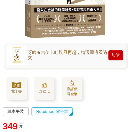
呀哈★吉伊卡哇旋風再起，精選周邊看過
加購
來
寫評價
電子書
喜歡+1
賺金幣
紙本平裝
Readmoo 電子書
349
元