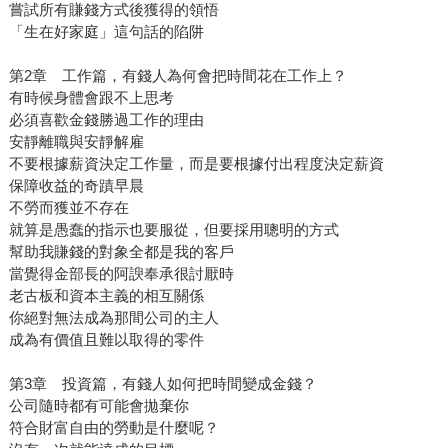
嘗試所有賺錢方式後獲得的領悟
「生在好家庭」這句話的陷阱
第2章 工作篇，有錢人為何會把時間花在工作上？
有時候身體會跟不上思考
必須喜歡金錢勝過工作的理由
安靜離職與安靜解雇
不要根據薪資決定工作量，而是要根據付出程度決定薪資
保障收益的奇蹟早晨
不勞而獲並不存在
就算是愚蠢的指示也要服從，但要採用聰明的方式
幫助我賺錢的對象全都是我的客戶
當覺得金部長的阿諛奉承很討厭時
老古板和資本主義的相互關係
你絕對無法成為那間公司的主人
成為有價值且難以取得的零件
第3章 投資篇，有錢人如何把時間變成金錢？
公司隨時都有可能會拋棄你
符合財富自由的勞動是什麼呢？