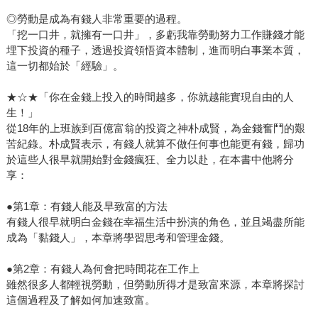
◎勞動是成為有錢人非常重要的過程。
「挖一口井，就擁有一口井」，多虧我靠勞動努力工作賺錢才能
埋下投資的種子，透過投資領悟資本體制，進而明白事業本質，
這一切都始於「經驗」。
★☆★「你在金錢上投入的時間越多，你就越能實現自由的人
生！」
從18年的上班族到百億富翁的投資之神朴成賢，為金錢奮鬥的艱
苦紀錄。朴成賢表示，有錢人就算不做任何事也能更有錢，歸功
於這些人很早就開始對金錢瘋狂、全力以赴，在本書中他將分
享：
●第1章：有錢人能及早致富的方法
有錢人很早就明白金錢在幸福生活中扮演的角色，並且竭盡所能
成為「黏錢人」，本章將學習思考和管理金錢。
●第2章：有錢人為何會把時間花在工作上
雖然很多人都輕視勞動，但勞動所得才是致富來源，本章將探討
這個過程及了解如何加速致富。