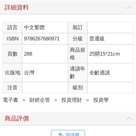
以成為獲取時間的重要基礎。
詳細資料
相信已經有很多人都知道我的人生故事，但應該也有人還不
清楚，所以我在此簡略的介紹。
語言
中文繁體
裝訂
我是社會最底層的「土湯匙」階級，父母親留給我的就只有
ISBN
9786267680971
分級
普通級
「債務」，1999年那年，我剛出社會，為了就近上下班，租了一
間漫畫店內原本用來供熱水的鍋爐室所改造的小房間，坪數大概
商品規
不到1坪，雖然租金低，但環境也簡陋。不只如此，我結婚時的狀
頁數
288
25開15*21cm
格
況也差不多，那時新婚房是頂樓加蓋，保證金韓幣500萬，每月房
租25萬。
適讀年
出版地
台灣
全齡適讀
幾乎一無所有的我就這樣大企業上班18年，度過「打工仔」
齡
的生活，我每天日以繼夜地拼命工作，同時也開始投資，試圖增
加資產，然而成效並不好，事實證明，在沒有理財經驗與知識的
注音
級別
狀況下盲目投資，不會有好結果。
對當時的我來說，不管是含著「金湯匙」出生的人、助長貧
電子書
＞
財經企管
＞
投資理財
＞
投資學
富差距的社會、緩慢流動的時間，全都令人憎恨，我原本以為隨
著時間過去，薪水自然會增加，投資收益也會上升，如此一來就
商品評價
能過上安定生活。
直到後來我才明白，當年想法太過單純且大錯特錯。原以為
只要夠努力、年資夠久、公司就會給我相對應的待遇，進而實現
寫評價