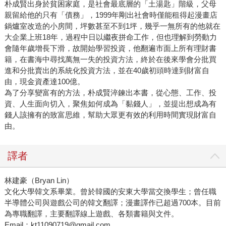
朴成賢出身於貧困家庭，是社會最底層的「土湯匙」階級，父母
親留給他的只有「債務」，1999年剛出社會時僅能租得起漫畫店
鍋爐室改造的小房間，坪數甚至不到1坪，幾乎一無所有的他就在
大企業上班18年，過程中日以繼夜拼命工作，但也理解到勞動力
會隨年歲增長下滑，故開始學習投資，他翻遍市面上所有理財書
籍，在書海中尋找萬無一失的投資方法，終於在後來學會分批買
進和分批賣出的系統化投資方法，並在40歲初頭時達到財富自
由，現金資產達100億。
為了分享變富有的方法，朴成賢淬鍊出本書，從心態、工作、投
資、人生面向切入，聚焦如何成為「黏錢人」，並提出想成為有
錢人該擁有的致富思維，幫助大眾更有效的利用時間實現財富自
由。
譯者
林建豪（Bryan Lin）
文化大學韓文系畢業。曾於韓國的安東大學當交換學生；曾任職
半導體公司與遊戲公司的韓文翻譯；漫畫譯作已超過700本。目前
為專職翻譯，主要翻譯線上遊戲、各類書籍與文件。
Email：kt11090719@gmail.com