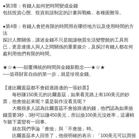
●第3章：有錢人如何把時間變成金錢
包括投資心態、投資前該制定的計畫與戰略、各種困難等。
●第4章：有錢人會把有限的時間用在哪些地方以及使用時間的方
法
探討人際關係，講述金錢不只是能讓物質生活變豐饒的工具而
已，更是連接人與人之間關係的重要媒介，及探討有錢人都在何
處利用他們有限的時間。
★☆★──顛覆傳統的時間與金錢新觀念──★☆★
──追尋財富自由的第一步，就是珍視金錢。
【連比爾蓋茲都不會錯過路邊的一張鈔票】
每秒賺150美元的比爾蓋茲，如果看見路上有100美元的鈔
票，他會撿起來呢？還是裝作沒看見呢？
大概很多人認為比爾蓋茲不會撿路邊的錢，他們認為如果撿
錢需要3秒，3秒可以賺450美元，所以撿100美元沒效率，這邏輯
乍聽下還蠻有一回事。
就在我們爭論「會撿」與「不會撿」時。
比爾蓋茲本人回答了，他很明確的表示：「100美元可以買很