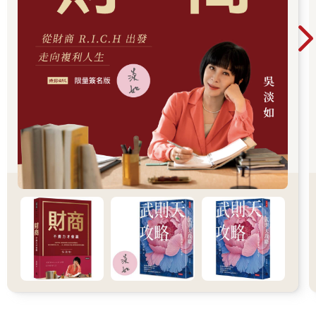
於執著，因此採取欺騙、背叛甚至犯罪手段的關係吧！
但這個世界上仍有非常多因為對金錢瘋狂，而採取正當手段
獲得正面回饋的事，我就是瘋狂節省、瘋狂存錢、瘋狂努力後獲
得財富自由。隨意節省、隨意存錢、隨意努力是無法實現財富自
由的，好比明知道不用功讀書無法考上首爾大學；不認真踢球無
法加入英格蘭足球超級聯賽，還是有很多人誤以為隨隨便便就能
獲得財富自由成為有錢人。若真的想實現這樣的夢想，當機會來
臨及時間允許時就必須閱讀與金錢相關的書籍、上相關課程，以
及研究賺錢的方法。
說到底，就是必須付出「瘋狂」般的努力才行。
在讀完本書後，有些讀者大概會有這樣的想法：「這人眼中
只有錢嗎？對金錢實在是太瘋狂了！」
對，我曾經瘋狂執著於金錢，但正因為那段時期我總是把金
錢擺在第一，現在才能過上不需要擔心錢的舒適生活。我不再為
錢而工作，因為錢必須與他人疏遠，生活會為錢而痛苦，我反而
因為錢而不需要工作，因為金錢認識了一些好人，因為金錢得以
享受幸福生活。而且現在我所有的時間都變成金錢，幫助我可以
長久維持這樣的生活。
我40歲初頭就實現了自由人生，如果30多歲時沒有執著於金