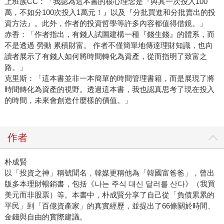
上班族CC：「我認為這本書的核心理念是『與其一次投入100
萬，不如分100次投入1萬元！』以及『分批買進和分批賣出的投
資方法』。此外，作者的投資哲學等許多內容都值得借鏡。」
赤香：「作者指出，有錢人試圖建構一種『錢生錢』的體系，而
不是透過 勞動 累積財富。 作者不僅簡單地傳達理財知識，也向
讀者展示了有錢人如何將時間轉化為資產，從而指明了致富之
路。」
克里斯：「這本書並非一本簡單的時間管理書籍，而是展現了將
時間轉化為資產的視野。透過這本書，我也認真思考了現在投入
的時間，未來會創造什麼樣的價值。」
作者
朴成賢
以「投資之神」稱號聞名，韓媒更稱他為「韓國富爸爸」，曾出
版多本理財暢銷書，包括《나는 주식 대신 달러를 산다》（我買
美元而非股票）等。本書中，朴成賢分享了自己從「負債累累的
平民」到「百億資產家」的真實經歷，並提出了66條關於時間、
金錢與自由的實際建議。