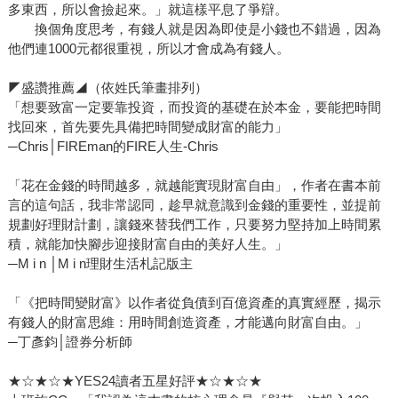
多東西，所以會撿起來。」就這樣平息了爭辯。
換個角度思考，有錢人就是因為即使是小錢也不錯過，因為
他們連1000元都很重視，所以才會成為有錢人。
◤盛讚推薦◢（依姓氏筆畫排列）
「想要致富一定要靠投資，而投資的基礎在於本金，要能把時間
找回來，首先要先具備把時間變成財富的能力」
─Chris│FIREman的FIRE人生-Chris
「花在金錢的時間越多，就越能實現財富自由」，作者在書本前
言的這句話，我非常認同，趁早就意識到金錢的重要性，並提前
規劃好理財計劃，讓錢來替我們工作，只要努力堅持加上時間累
積，就能加快腳步迎接財富自由的美好人生。」
─M i n │M i n理財生活札記版主
「《把時間變財富》以作者從負債到百億資產的真實經歷，揭示
有錢人的財富思維：用時間創造資產，才能邁向財富自由。」
─丁彥鈞│證券分析師
★☆★☆★YES24讀者五星好評★☆★☆★