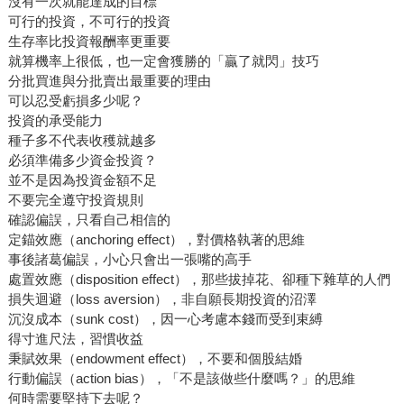
沒有一次就能達成的目標
可行的投資，不可行的投資
生存率比投資報酬率更重要
就算機率上很低，也一定會獲勝的「贏了就閃」技巧
分批買進與分批賣出最重要的理由
可以忍受虧損多少呢？
投資的承受能力
種子多不代表收穫就越多
必須準備多少資金投資？
並不是因為投資金額不足
不要完全遵守投資規則
確認偏誤，只看自己相信的
定錨效應（anchoring effect），對價格執著的思維
事後諸葛偏誤，小心只會出一張嘴的高手
處置效應（disposition effect），那些拔掉花、卻種下雜草的人們
損失迴避（loss aversion），非自願長期投資的沼澤
沉沒成本（sunk cost），因一心考慮本錢而受到束縛
得寸進尺法，習慣收益
秉賦效果（endowment effect），不要和個股結婚
行動偏誤（action bias），「不是該做些什麼嗎？」的思維
何時需要堅持下去呢？