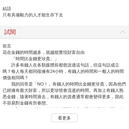
結語
只有具備毅力的人才能生存下去
試閱
前言
花在金錢的時間越多，就越能實現財富自由
「時間比金錢更珍貴。」
許多有錢人在各類媒體前都曾說過這句話，但這句話成立
嗎？每人每天都同樣擁有24小時，有錢人的時間和一般人的時間
價值相同嗎？
我的回答是「NO！」有錢人的時間比金錢更珍貴，因為他們
已經擁有龐大財富，所以更珍惜會流逝的時間。再加上有錢人熟
悉金錢，隨著時間過去，有錢人的資產通常都會變得更多，因此
不容易對金錢有所眷戀。
但對一般人來說，金錢比時間更珍貴，因為相對於時間，他
們擁有的金錢比較少。
看更多
一般人認為，時間價值較低，而且他們同時也低估存錢與賺
取經驗的重要性，他們不曉得當下看似報酬低的經驗，在未來可