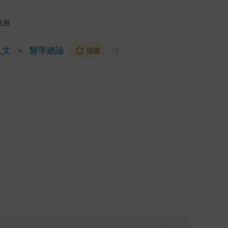
上限
人文
＞
醫學總論
追蹤
?