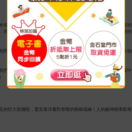
本前作一樣，是一本兼顧各類閱讀需求的好書。醫界人士能從中得到
，而一般讀者則能藉著閱讀這本書同時親近醫學與藝術這兩個重要的
熱間的談古論今，汪老夫子的腦袋總是像取之不盡的寶藏，違反生物
我們發現畫作中的健康線索與祕密。跨藝術與醫學，揭開畫者與畫中
）
足的巨大骷髏怪，驚見東洋畫對骨骼的精確描繪！人的顱神經牽動著