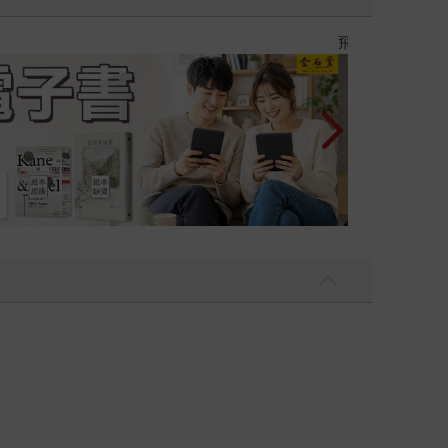
【父親節禮物展】5折起，滿888送88點金幣