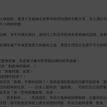
人物細節，透過十五篇融合故事和病理知識的生動文章，深入淺出勾
大小神經病變。
治療」等不同層次探討，讓現代人對這些疾病有更精確的認識，並掌
彷彿穿越千年橫貫東西方的藝術之旅，實證生理與文化密不可分的特
是驚悚想像，而是東洋畫作對骨骼結構的精準描繪！
見的「動眼神經麻痺」！
靠「肉毒桿菌」改善！
種群體性怪病？！
何呈現「垂腕」不舉的狀態？！原來縱酒狂歡後的沉睡可能迎來「週
症的精神病症狀」⋯⋯許多人都有的「偏頭痛」，可能衍生出我們看
疑其為「第一型神經纖維瘤」患者⋯⋯
、「異常動作」、「意識感官」等四大塊神經病變範疇，自畫作技法
症狀，很可能都是神經上產生病變的問題，而這也都與遺傳、飲食、