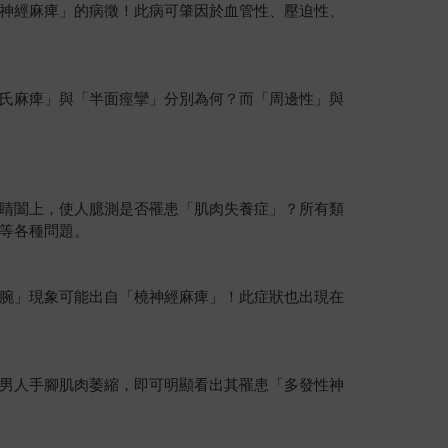
神經麻痺」的病徵！此病可肇因於血管性、壓迫性、
氏麻痺」與「半面痙攣」分別為何？而「周邊性」與
睛闔上，使人臆測是否罹患「肌肉失養症」？所有類
等各種問題。
腕」現象可能出自「橈神經麻痺」！此症狀也出現在
男人手腳肌肉萎縮，即可明顯看出其罹患「多發性神