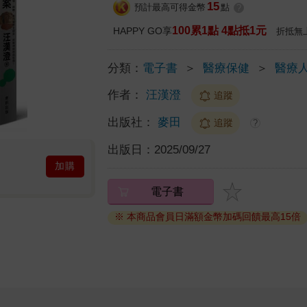
15
預計最高可得金幣
點
?
100累1點 4點抵1元
HAPPY GO享
折抵無
分類：
電子書
＞
醫療保健
＞
醫療
作者：
汪漢澄
追蹤
出版社：
麥田
追蹤
?
出版日：
2025/09/27
加購
電子書
※ 本商品會員日滿額金幣加碼回饋最高15倍