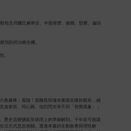
勒包含貝爾氏麻痺症、半面痙攣、癲癇、昏厥、偏頭
握預防與治療先機。
性。
六夜麻痺」風險！當醜怪與瑰奇畫面並陳於眼前，鋪
見放射狀、同心圓、強烈閃光等不同「視覺異象」；
、歷史流變擴延至病理上的準確解剖。千年前可能讓
生活方式息息相關。透過本書的生動敘事與理性解