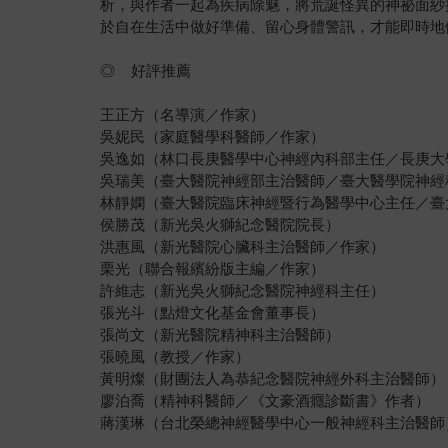
析，與作者一起為疾病除魅，將荒誕怪異的神祕面紗
於自在生活中做好準備、留心身體警訊，才能即時地
◎ 好評推薦
王正方（名導演／作家）
吳妮民（家庭醫學科醫師／作家）
吳逸如（林口長庚醫學中心神經內科部主任／長庚大
吳瑞美（臺大醫院神經部主治醫師／臺大醫學院神經
林靜嫻（臺大醫院臨床神經暨行為醫學中心主任／臺
侯勝茂（新光吳火獅紀念醫院院長）
洪惠風（新光醫院心臟科主治醫師／作家）
栗光（聯合報繽紛版主編／作家）
許維志（新光吳火獅紀念醫院神經科主任）
張光斗（點燈文化基金會董事長）
張尚文（新光醫院精神科主治醫師）
張曉風（教授／作家）
黃明燦（財團法人為恭紀念醫院神經外科主治醫師）
廖泊喬（精神科醫師／《文豪酒癮診斷書》作者）
蔣漢琳（台北榮總神經醫學中心一般神經科主治醫師