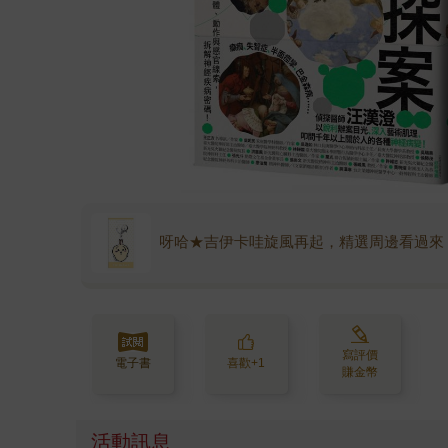
呀哈★吉伊卡哇旋風再起，精選周邊看過來
寫評價
電子書
喜歡+1
賺金幣
活動訊息