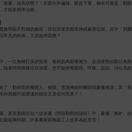
「脫窗」詭異狀態？！右眼向外偏移、眼皮下垂，極有可能是「動眼
，才能更精準治療。
】
貴族明顯不對稱的臉容，得知其罹患顏面神經麻痺症狀。其中「貝爾
活常見的疾病，又該如何因應？
中，一位無精打采的賢者，臉頰肌肉鬆垂無力、必須使勁抬額以免眼
，隨著時間推移症狀加重，也可能併發眼睛、呼吸、認知、消化系統
有了「勒班陀的獨臂人」稱號。透過神經科醫師就畫像推測，其「垂
等你我都可能遭逢的病症又是從何而來？！
搐，甚至萎縮症狀？從名畫《阿培勒斯的誣告》中，象徵「嫉妒」的
文藝復興時期，許多畫家與陶器工人也常為此所苦！