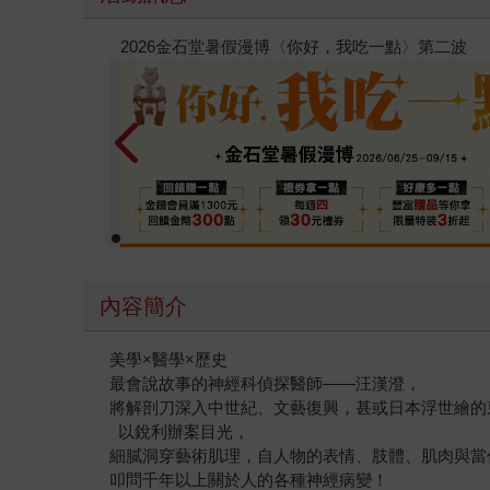
電子書
飛吧，
內容簡介
美學×醫學×歷史
最會說故事的神經科偵探醫師——汪漢澄，
將解剖刀深入中世紀、文藝復興，甚或日本浮世繪的
以銳利辦案目光，
細膩洞穿藝術肌理，自人物的表情、肢體、肌肉與當
叩問千年以上關於人的各種神經病變！