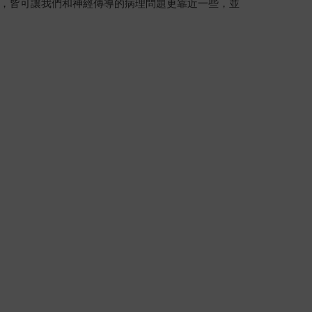
，皆可讓我們和神經傳導的病理問題更靠近一些，並