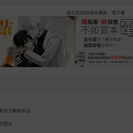
鴻！：母親、我與中國（暢銷全球逾1500萬冊《鴻》最新系列作）
東西方藝術珍品，
代歷史，