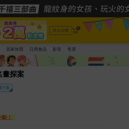
0
登入/註冊
電
居家休閒
日用食品
影音
售票
名畫探案
 電子書
中斷！