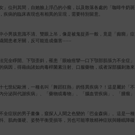
女」位列其間，自她臉上浮凸的小瘤，以及散落各處的「咖啡牛奶斑
，疾病的臨床表現也有相異的呈現，需要特別留意。
中小男孩意識不清、雙眼上吊，像是被鬼捉弄一般，竟是「癲癇」症
撬開患者牙關，反可能造成傷害⋯⋯
法完全睜開、下顎歪斜，罹患「眼瞼痙攣—口下顎部肌張力不全症」
的病因，得藉由諸如肉毒桿菌素注射、口服藥物，或者深部腦刺激來
十七世紀歐洲，一種名叫「舞蹈狂熱」的怪異疾病？！這是屬於「不
內分泌與代謝疾病」、「藥物或毒物」、「腦血管疾病」、「腫瘤」
不全症狀的男子畫像，窺探人人聞之色變的「巴金森病」。這是一種
抖、肌肉僵硬、姿勢平衡受損等，另也可能導致精神症狀與睡眠障礙