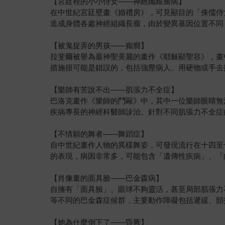
【宮廷裡的小小侍女——神經纖維瘤病】
在中世紀宮廷壁畫《婚禮房》，可見顯目的「侏儒侍
造成身體各處神經組織長瘤，由於變異基因位置不同
【被鬼捉弄的男孩——癲癇】
拉斐爾被譽為最神聖美麗的畫作《耶穌顯聖容》，畫
措施很可能是錯誤的，包括強壓病人、用硬物或手去
【樂師有苦說不出——肌張力不全症】
巴洛克畫作《樂師的鬥毆》中，其中一位樂師眼睛無
疾病專長的神經科醫師診治。針對不同肌張力不全症
【不情願的舞者——舞蹈症】
自中世紀畫作人物的異樣舞姿，可發現流行在十四至
的表現，病因非常多，可能包含「遺傳性疾病」、「
【肖像畫的面具臉——巴金森病】
自擁有「面具臉」、眼球不夠靈活，甚至局部肌張力
等不同的巴金森症候群，主要動作障礙包括遲緩、顫
【她為什麼倒下了——昏厥】