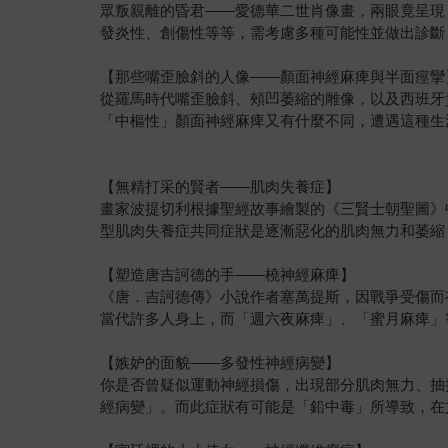
眾叛親離的昏君——愛德華二世肖像畫，兩眼竟呈現
發炎性、創傷性等等，需考慮多種可能性並做出診斷
【那些嘴歪臉斜的人像——顏面神經麻痺與半面痙攣
從羅馬時代嘴歪臉斜、頰凹萎縮的雕像，以及西班牙
「中樞性」顏面神經麻痺又有什麼不同，遭遇這種生
【無精打采的賢者——肌肉失養症】
畫家波提切利根據聖經故事繪製的《三賢士朝聖圖》
型肌肉失養症共同症狀是逐漸惡化的肌肉無力和萎縮
【塑造唐吉訶德的手——橈神經麻痺】
《唐．吉訶德傳》小說作者塞萬提斯，因戰爭受傷而
當代許多人身上，而「週六夜麻痺」、「蜜月麻痺」
【嫉妒的面貌——多發性神經病變】
你是否曾疑似運動神經損傷，出現部分肌肉無力、抽
經病變」。而此症狀有可能是「鉛中毒」所導致，在