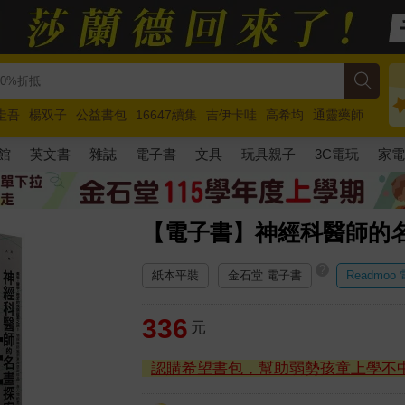
圭吾
楊双子
公益書包
16647續集
吉伊卡哇
高希均
通靈藥師
路邊攤新作
馬斯克
玩具總動員5
超慢跑
館
英文書
雜誌
電子書
文具
玩具親子
3C電玩
家
【電子書】神經科醫師的
?
紙本平裝
金石堂 電子書
Readmoo
336
元
認購希望書包，幫助弱勢孩童上學不