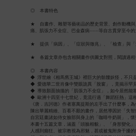
◎ 本書特色
★ 自畫作、雕塑等藝術品的歷史背景、創作動機與
痛、肌張力不全症、巴金森病⋯⋯等自古貫穿至今的
★ 提供「病因」、「症狀與徵兆」、「檢查」與「
★ 各篇文章亦包含相關畫作供圖文對照，閱讀過程
◎ 本書內容
◆ 浮世繪《相馬舊王城》裡巨大的骷髏妖怪，不只
◆ 愛德華二世肖像中雙眼詭異「脫窗」，竟揭示罕
◆ 導致顏面抽搐的「肌張力不全症」，如今居然能
◆ 歐洲十四至十七世紀，竟流行過「舞蹈狂熱」這
《唐．吉訶德》作者塞萬提斯的左手出了什麼事，為
陳出華麗精緻、百看不厭的畫作，居然導因於「失智
自宮廷畫諸如侍女臉部與身上的「咖啡牛奶斑」，懷
本書十五篇文章，涵蓋「頭臉相貌」、「身形變化」
人感到癲狂、被宗教視為邪魅，甚或被鬼附身干擾的