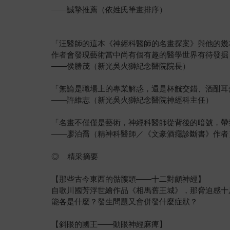
——誠摯推薦（依姓氏筆畫排序）
「汪醫師的這本《神經科醫師的名畫探案》與他的幾
作者會發現藝術當中尚有個有趣的醫學世界有待發掘
——侯勝茂（新光吳火獅紀念醫院院長）
「無論是職場上的專業解惑，還是杯觥交錯、酒酣耳
——許維志（新光吳火獅紀念醫院神經科主任）
「名畫不僅僅是藝術，神經科醫師從背後的暗號，帶
——廖泊喬（精神科醫師／《文豪酒癮診斷書》作者
◎ 精采摘要
【那些古今東西的骷髏頭——十二對顱神經】
自歌川國芳浮世繪作品《相馬舊王城》，那脅迫感十
能各是什麼？發生問題又會併發什麼症狀？
【斜眼的國王——動眼神經麻痺】