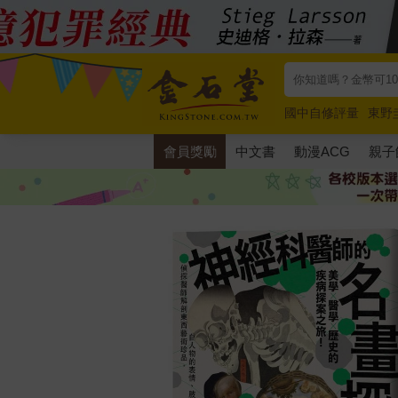
國中自修評量
東野
唯紅花綻放
奧德賽
會員獎勵
中文書
動漫ACG
親子