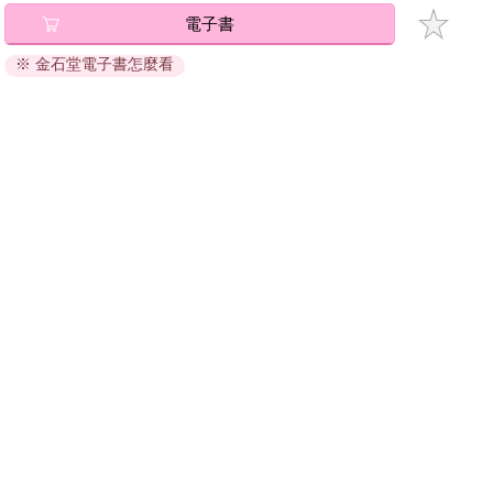
碼』至電子書服務商Readmoo進行兌換。
電子書
退換貨須知：
※ 金石堂電子書怎麼看
因版權保護，您在金石堂所購買的電子書僅能以金石堂專屬
的閱讀軟體開啟閱讀，無法以其他閱讀器或直接下載檔案。
依據「消費者保護法」第19條及行政院消費者保護處公告之
「通訊交易解除權合理例外情事適用準則」，非以有形媒介
提供之數位內容或一經提供即為完成之線上服務，經消費者
事先同意始提供。（如：電子書、電子雜誌、下載版軟體、
虛擬商品…等），
不受「網購服務需提供七日鑑賞期」的限
制
。為維護您的權益，建議您先使用「試閱」功能後再付款
購買。