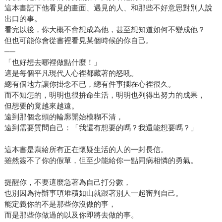
這本書記下他看見的畫面、遇見的人、和那些不好意思對別人說
出口的事。
看完以後，你大概不會想成為他，甚至想知道如何不變成他？
但也可能你會從書裡看見某個時候的你自己。
──
「也好想去哪裡做點什麼！」
這是每個平凡現代人心裡都藏著的怒吼。
總有個地方讓你掛念不已，總有件事擱在心裡很久。
而不知怎的，明明也很拚命生活，明明也列得出努力的成果，
但想要的竟越來越遠。
遠到那個念頭的輪廓開始模糊不清，
遠到需要質問自己：「我還有想要的嗎？我還能想要嗎？」
這本書是寫給所有正在懷疑生活的人的一封長信。
雖然簽不了你的假單，但至少能給你一點同病相憐的勇氣。
提醒你，不要這麼急著為自己打分數，
也別因為待辦事項堆積如山就跟著別人一起審判自己。
能定義你的不是那些你沒做的事，
而是那些你做過的以及你即將去做的事。