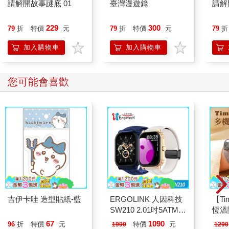
請解開故事謎底 01
臺灣漫遊錄
請解
229
300
79
折
特價
元
79
折
特價
元
79
折
加入購物車
加入購物車
您可能會喜歡
吉伊卡哇 造型貼紙-藍
ERGOLINK 人因科技
【T
SW210 2.01吋5ATM游
恆溫
泳心率血氧藍牙通話腕
肩/
67
1090
96
折
特價
元
特價
元
1990
1290