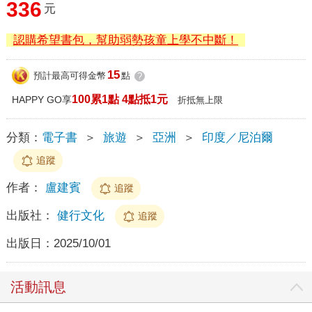
336
元
認購希望書包，幫助弱勢孩童上學不中斷！
15
預計最高可得金幣
點
?
100累1點 4點抵1元
HAPPY GO享
折抵無上限
分類：
電子書
＞
旅遊
＞
亞洲
＞
印度／尼泊爾
追蹤
作者：
盧建賓
追蹤
出版社：
健行文化
追蹤
出版日：
2025/10/01
活動訊息