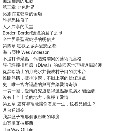
無法補票的道歉
第三章 金色世界
比旅館還乾淨的金廟
誰是恐怖份子
人人共享的天堂
Border! Border!邊境的君子之爭
全世界最聖潔純淨的明信片
第四章 狂歡之城與愛戀之都
海市蜃樓 Wes Anderson
不追打卡景點，偶遇齋浦爾的藝術九宮格
誤打誤撞排燈節（Diwali）的偽國家地理頻道攝影師
從黑暗騎士的月亮水井變成村子口的跳水台
推開熱情，擁抱冷漠，不斷上演的信任遊戲
史上唯一官方認證的無可救藥愛情奇蹟
一表一裡，愛情終究還是得灑點麵包屑才能延續
沒有十全十美的地方，像極了愛情
第五章 還有哪裡能讓你看見一生，也看見醫生？
月台通緝令
我黑盒子裡那個很巴黎的印度
山寨版瓦拉那西
The Way Of Life