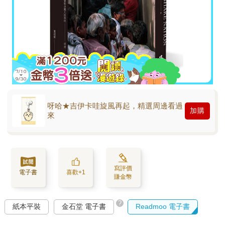
呀哈★吉伊卡哇旋風再起，精選周邊看過
加購
來
寫評價
電子書
喜歡+1
賺金幣
?
紙本平裝
金石堂 電子書
Readmoo 電子書