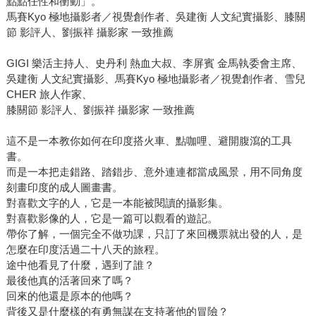
點點任性和衝動」。
馬賽Kyo 極地攝影者／視覺創作者、吳建衡 人文紀實攝影、膝關
節 影評人、劉振祥 攝影家 一致推薦
GIGI 樂活主持人、史丹利 熱血大叔、李屏賓 金馬執委會主席、
吳建衡 人文紀實攝影、馬賽Kyo 極地攝影者／視覺創作者、雪兒
CHER 旅人作家、
膝關節 影評人、劉振祥 攝影家 一致推薦
這不是一本教你如何在印度搭火車、點咖哩、避開腹瀉的工具
書。
而是一本把走錯路、踏錯步、意外連連都當成風景，用不同角度
刻畫印度的成人圖畫書。
對喜歡文字的人，它是一本能被閱讀的攝影集。
對喜歡影像的人，它是一篇可以觀看的遊記。
帶你了解，一個完全不做功課，只訂了來回機票就出發的人，是
怎麼在印度活過二十八天的旅程。
途中他看見了什麼，遇到了誰？
最後他真的活著回來了嗎？
回來的他還是原本的他嗎？
背後又是什麼樣的有勇無謀在支持著他的冒險？