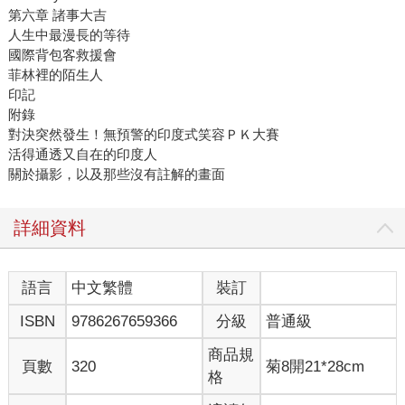
第六章 諸事大吉
人生中最漫長的等待
國際背包客救援會
菲林裡的陌生人
印記
附錄
對決突然發生！無預警的印度式笑容ＰＫ大賽
活得通透又自在的印度人
關於攝影，以及那些沒有註解的畫面
詳細資料
語言
中文繁體
裝訂
ISBN
9786267659366
分級
普通級
商品規
頁數
320
菊8開21*28cm
格