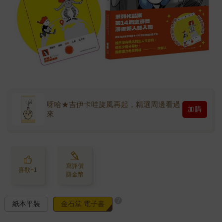
呀哈★吉伊卡哇旋風再起，精選周邊看過
加購
來
寫評價
喜歡+1
賺金幣
?
紙本平裝
金石堂 電子書