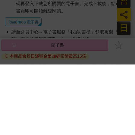
會
碼再登入下載您所購買的電子書。完成下載後，點選任一
書籍即可開始離線閱讀。
員
日
請至會員中心→電子書服務「我的e書櫃」領取複製『兌換
碼』至電子書服務商Readmoo進行兌換。
電子書
退換貨須知：
※ 本商品會員日滿額金幣加碼回饋最高15倍
因版權保護，您在金石堂所購買的電子書僅能以金石堂專屬
的閱讀軟體開啟閱讀，無法以其他閱讀器或直接下載檔案。
依據「消費者保護法」第19條及行政院消費者保護處公告之
「通訊交易解除權合理例外情事適用準則」，非以有形媒介
提供之數位內容或一經提供即為完成之線上服務，經消費者
事先同意始提供。（如：電子書、電子雜誌、下載版軟體、
虛擬商品…等），
不受「網購服務需提供七日鑑賞期」的限
制
。為維護您的權益，建議您先使用「試閱」功能後再付款
購買。