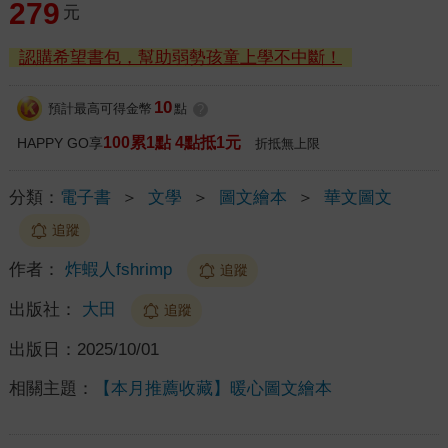
279
元
認購希望書包，幫助弱勢孩童上學不中斷！
10
預計最高可得金幣
點
?
100累1點 4點抵1元
HAPPY GO享
折抵無上限
分類：
電子書
＞
文學
＞
圖文繪本
＞
華文圖文
追蹤
作者：
炸蝦人fshrimp
追蹤
出版社：
大田
追蹤
出版日：
2025/10/01
相關主題：
【本月推薦收藏】暖心圖文繪本