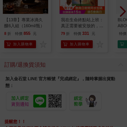
【13章】專業冰滴久
我在生命終點站上班：
BLO
釀6入組（160ml/瓶）
真正需要被安放的，其
AB
實是留下來的人
855
331
8
折
特價
元
79
折
特價
元
特價
加入購物車
加入購物車
訂購/退換貨須知
加入金石堂 LINE 官方帳號『完成綁定』，隨時掌握出貨動
態：
提醒您！！