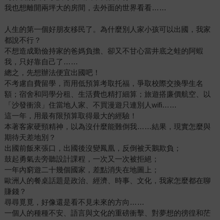
我也想離開兩坪大的房間，去外面的世界看看……
人生的第一個好朋友移民了。為什麼別人家小孩可以出國，我家
都說不行？
不想造成勤儉持家的爸媽負擔、卻又不甘心當井底之蛙的阿蝦
我，只好靠自己了……
總之，先想辦法便宜出國吧！
不考慮自費留學，而用低預算考取托福，爭取校際交換學生名
額；宿舍和同學分租、生活費也精打細算；旅遊搭廉價航空、以
「沙發衝浪」住當地人家、不買漫遊只連別人wifi……
這一年，用最有限預算取得最大的經驗！
本著客家硬頸精神，以為沒什麼能難倒我……結果，現實怎麼與
期待天差地別？
出國前飯來張口，出國後沒變鳳凰，反倒被天鵝欺負；
鼓起勇氣去旁聽設計課程，一次又一次被拒絕；
一年內窮遊二十幾個國家，差點消失在地圖上；
歐洲人的餐桌話題是政治、經濟、時事、文化，我家怎麼都在聊
賺錢？
尋尋覓覓，好像還是看不見未來的方向……
一個人的種種不安、語言與文化的重磅衝擊、對夢想的徬徨和茫