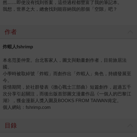
然……即使沒有找到答案，這些過程都豐富了我的筆記本。
我想，世界之大，總會找到能容納我的那個「空隙」吧？
作者
炸蝦人fshrimp
本名范姜仲萱。台北客家人，圖文與動畫創作者，目前旅居法
國。
小學時被取綽號「炸蝦」而創作出「炸蝦人」角色，持續發展至
今。
疫情期間，於社群發表《擔心戰士三部曲》短篇創作，超過五千
次分享引起關注，而後出版首部圖文漫畫作品《一個人的巴黎江
湖》，獲金漫新人獎入圍及BOOKS FROM TAIWAN肯定。
個人網站：fshrimp.com
目錄