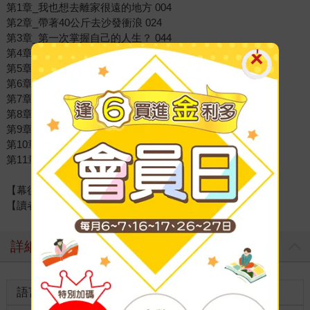
第1章_我也想去離家很遠的地方 004
第2章_帶著40公斤去沙發衝浪 024
第3章_第一次掌握自己的人生？ 044
第4章_想成為很酷的大人 064
第5章_踏著未來一片迷茫之舞 084
第6章_蝦黛麗赫本的時裝秀 102
第7章_羨慕又慚愧的聖誕節 124
第8章_餐桌上的文化衝擊 144
第9章_差點消失在立陶宛 158
第10章_想家的味道有起司味 176
第11章_謝謝年輕的自己 194
【幕後花絮大公開】 206
【讀者迴響】 212
詳細資料
語言
中文繁體
裝訂