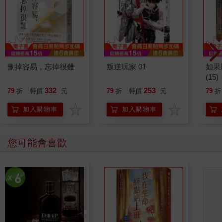
刪掉容易，忘掉很難
叛逆玩家 01
如果
(1
貓漫
332
253
79
折
特價
元
79
折
特價
元
79
折
加入購物車
加入購物車
您可能會喜歡