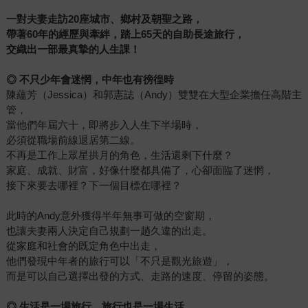
一對夫妻走訪20座城市、鄉村及朝聖之路，
帶著60年的經歷與牽絆，踏上65天的自助長途旅行，
交織出一部最真摯的人生課！
◎
不只少年會迷惘，中年也有徬徨時
陳蘊芳（Jessica）和郭憲誌（Andy）雙雙在大型企業擔任高階主
管，
當他們年屆六十，即將步入人生下半場時，
必須從職場前線退居第二線。
不再是工作上眾星拱月的角色，生活還剩下什麼？
家庭、成就、財富，好像什麼都具備了，心卻面臨了迷惘，
接下來要去哪裡？下一個目標在哪裡？
此時的Andy意外獲得半年無事可做的空窗期，
也讓夫妻兩人決定自己規劃一趟久違的出走。
從家庭和社會的既定角色中出走，
他們發現中年者的旅行可以「不只是觀光旅遊」，
而是可以自己選擇出發的方式、走路的速度、停留的姿態。
◎
生活是一場旅行，旅行也是一場生活