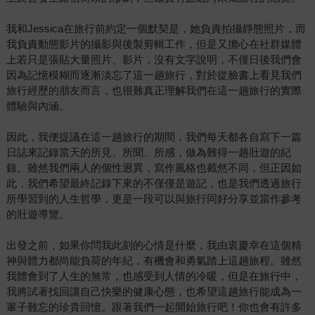
我和Jessica在旅行前約定一個默契是，她負責拍攝靜態照片，而
我負責動態影片的攝影與後製剪輯工作，但是又擔心在社群媒體
上若只是張貼大量照片、影片，沒有文字說明，不僅日後我們會
因為記憶模糊而逐漸淡忘了這一趟旅行，對於從臉書上看見我們
旅行經歷的朋友而言，也很難真正理解我們在這一趟旅行的實際
體驗與內涵。
因此，我便提議在這一趟旅行的期間，我們每天都各自寫下一篇
日誌來記錄當天的所見、所聞、所感，做為難得一趟壯遊的紀
錄。雖然我們兩人的個性迥異，寫作風格也截然不同，但正因如
此，我們希望最終記錄下來的不僅僅是遊記，也是我們透過旅行
所學習到的人生哲學，更是一段可以與旅行同好分享並當作參考
的壯遊導覽。
出發之前，如果你問我此刻的心情是什麼，我由衷慶幸在這個精
神與體力都尚能負荷的年紀，有機會和勇氣踏上這趟旅程。雖然
我體會到了人生的無常，也感受到人情的冷暖，但是在旅行中，
我將試著找回讓自己快樂的健康心態，也希望這趟旅行能成為一
輩子難忘的珍貴回憶。跟著我們一起開始旅行吧！你也會有許多