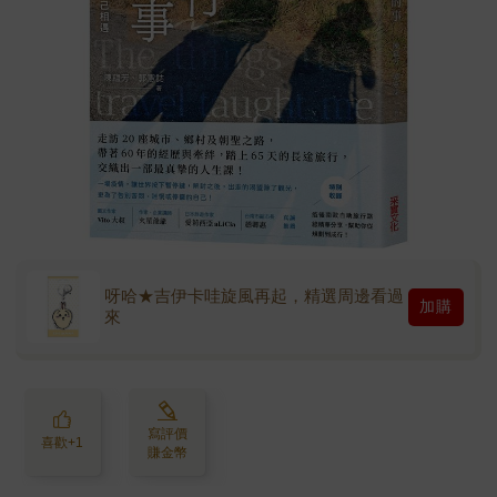
呀哈★吉伊卡哇旋風再起，精選周邊看過
加購
來
寫評價
喜歡+1
賺金幣