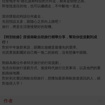
往聖地牙哥-德孔波斯特拉的方向走，都算是朝聖之路。
即使抵達目的地，也可以繼續走，不中斷地一直走。
當你懷疑此時該往何處去，
先別預設太多，跟隨心之所向上路吧！
旅行，將是生活慢慢變好的契機。
【特別收錄】疫後南歐自助旅行精華分享，幫助你從規劃到成
行！
對於中年族群來說，跟團出遊總是最優先的選擇。
但其實規劃屬於自己獨一無二的旅程，沒有想像中困難。
附錄為兩位作者65天旅行的行前規劃，
包含自助旅行規劃方式、後疫時代旅行注意事項，以及他們的重
點路線地圖，
對於初次嘗試南歐自助旅行，想獲知最新南歐旅遊資訊的人，絕
對值得入手！
作者