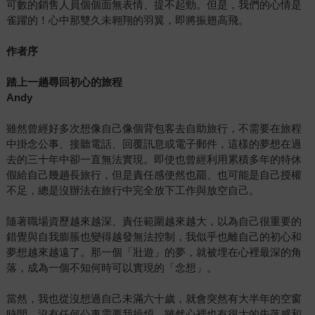
可數的銷售人員個個面無表情、提不起勁。但是，我們的心情是
雀躍的！心中那雙久未翱翔的羽翼，即將振翅高飛。
作者序
踏上一趟尋回初心的旅程
Andy
雖然曾經好多次想像自己像個背包客去自助旅行，不需要在旅程
中掛念公事、接聽電話、回覆訊息或電子郵件，這樣的夢想在過
去的三十年中卻一直無法實現。即使也曾經利用累積多年的特休
假給自己幾趟長旅行，但是責任感使然也罷、也可能是自己授權
不足，總是沒辦法在旅行中完全放下工作與放空自己。
隨著職場資歷越來越深、責任範圍越來越大，以為自己很重要的
錯覺與自我膨脹也變得越發無法控制，我似乎也離自己的初心和
夢想越來越遠了。那一個「壯遊」的夢，就被埋在心裡最深的角
落，成為一個不知何時可以實現的「念想」。
當然，我也從沒想過自己未滿六十歲，就會突然有大半年的空窗
時間，沒有任何公事需要我操煩，雖然心裡也有很大的失落感和