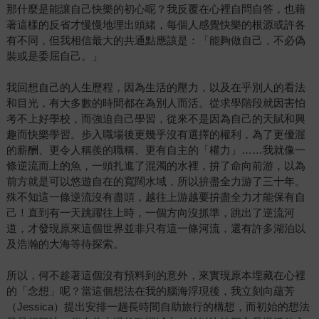
那什麼是能讓自己快樂的初心呢？我反覆在心裡自問自答，也藉
著這樣的反省才慢慢地理出頭緒，每個人感覺快樂的根源或許各
有不同，但我相信最大的共通點應該是：「能夠做自己，不必偽
裝或是委屈自己。」
我回想自己的人生歷程，因為生活的壓力，以及在乎別人的看法
和目光，有大多數的時間都在為別人而活。從求學階段就因害怕
考不上好學校，而強迫自己學習，從來不是因為自己的天賦和興
趣而快樂學習。步入職場後更幾乎沒有選擇的權利，為了更優渥
的薪酬、更令人稱羨的職稱、更有自主的「權力」……我就像一
條逆流而上的魚，一頭扎進了混濁的水裡，拚了命向前游，以為
前方就是可以悠遊自在的寬闊水域，所以拚盡全力游了三十年。
殊不知這一條逆流沒有盡頭，越往上游越要拚盡全力才能保有自
己！直到有一天跳躍往上時，一個方向沒抓準，跳出了逆流河
道，才發現原來這個世界並非只有這一條河流，還有許多湖泊以
及浩瀚的大海等待探索。
所以，何不趁著這個沒有預料到的意外，來實現原本埋藏在心裡
的「念想」呢？當這個想法在我的腦海浮現後，我立刻向蘊芳
（Jessica）提出安排一趟長時間自助旅行的構想，而初始的想法