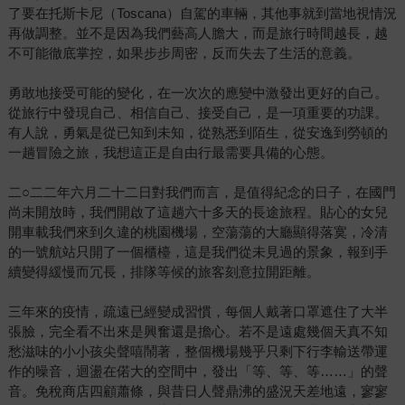
了要在托斯卡尼（Toscana）自駕的車輛，其他事就到當地視情況
再做調整。並不是因為我們藝高人膽大，而是旅行時間越長，越
不可能徹底掌控，如果步步周密，反而失去了生活的意義。
勇敢地接受可能的變化，在一次次的應變中激發出更好的自己。
從旅行中發現自己、相信自己、接受自己，是一項重要的功課。
有人說，勇氣是從已知到未知，從熟悉到陌生，從安逸到勞頓的
一趟冒險之旅，我想這正是自由行最需要具備的心態。
二○二二年六月二十二日對我們而言，是值得紀念的日子，在國門
尚未開放時，我們開啟了這趟六十多天的長途旅程。貼心的女兒
開車載我們來到久違的桃園機場，空蕩蕩的大廳顯得落寞，冷清
的一號航站只開了一個櫃檯，這是我們從未見過的景象，報到手
續變得緩慢而冗長，排隊等候的旅客刻意拉開距離。
三年來的疫情，疏遠已經變成習慣，每個人戴著口罩遮住了大半
張臉，完全看不出來是興奮還是擔心。若不是遠處幾個天真不知
愁滋味的小小孩尖聲嘻鬧著，整個機場幾乎只剩下行李輸送帶運
作的噪音，迴盪在偌大的空間中，發出「等、等、等……」的聲
音。免稅商店四顧蕭條，與昔日人聲鼎沸的盛況天差地遠，寥寥