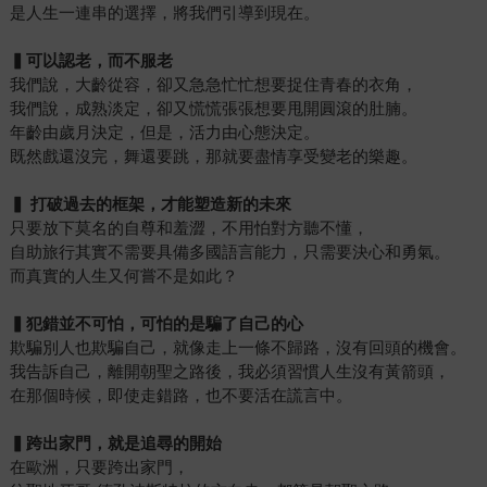
是人生一連串的選擇，將我們引導到現在。
▍
可以認老，而不服老
我們說，大齡從容，卻又急急忙忙想要捉住青春的衣角，
我們說，成熟淡定，卻又慌慌張張想要甩開圓滾的肚腩。
年齡由歲月決定，但是，活力由心態決定。
既然戲還沒完，舞還要跳，那就要盡情享受變老的樂趣。
▍
打破過去的框架，才能塑造新的未來
只要放下莫名的自尊和羞澀，不用怕對方聽不懂，
自助旅行其實不需要具備多國語言能力，只需要決心和勇氣。
而真實的人生又何嘗不是如此？
▍
犯錯並不可怕，可怕的是騙了自己的心
欺騙別人也欺騙自己，就像走上一條不歸路，沒有回頭的機會。
我告訴自己，離開朝聖之路後，我必須習慣人生沒有黃箭頭，
在那個時候，即使走錯路，也不要活在謊言中。
▍
跨出家門，就是追尋的開始
在歐洲，只要跨出家門，