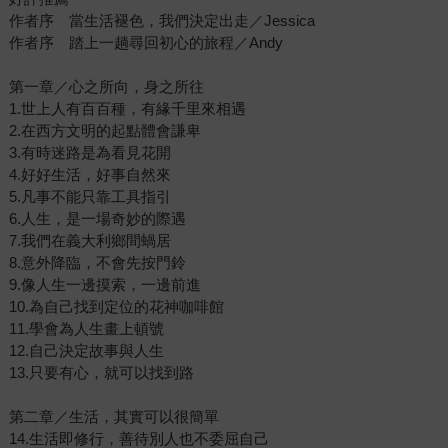
作者序 當生活褪色，我們決定出走／Jessica
作者序 踏上一趟尋回初心的旅程／Andy
第一章／心之所向，身之所往
1.世上人有百百種，有緣千里來相遇
2.在西方文明的起點體會謙卑
3.有時迷路是為看見花開
4.好好生活，好事自然來
5.凡事不能只靠工具指引
6.人生，是一場奇妙的際遇
7.我們在義大利鄉間蝸居
8.意外降臨，不會先按門鈴
9.像人生一邊摸索，一邊前進
10.為自己找到定位的花神咖啡館
11.學會為人生畫上頓號
12.自己決定故事與人生
13.只要有心，就可以找到路
第二章／生活，其實可以很簡單
14.生活即修行，善待別人也不委屈自己