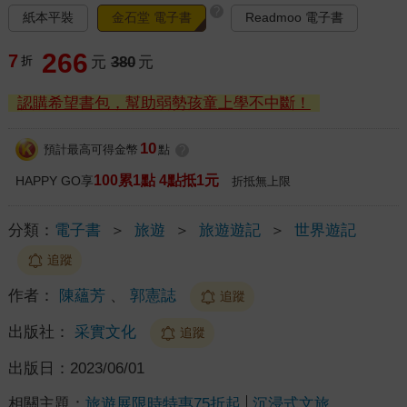
?
紙本平裝
金石堂 電子書
Readmoo 電子書
266
7
折
元
380
元
認購希望書包，幫助弱勢孩童上學不中斷！
10
預計最高可得金幣
點
?
100累1點 4點抵1元
HAPPY GO享
折抵無上限
分類：
電子書
＞
旅遊
＞
旅遊遊記
＞
世界遊記
追蹤
作者：
陳蘊芳
、
郭憲誌
追蹤
出版社：
采實文化
追蹤
出版日：
2023/06/01
相關主題：
旅遊展限時特惠75折起
沉浸式文旅