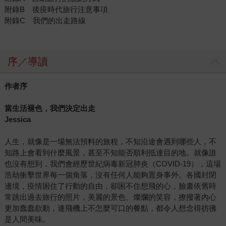
附錄B 後疫時代旅行注意事項
附錄C 我們的出走路線
序／導讀
作者序
當生活褪色，我們決定出走
Jessica
人生，就像是一場無法預料的旅程，不知沿途會遇到哪些人，不
知路上會看到什麼風景，甚至不知能否順利抵達目的地。就像誰
也沒有想到，我們會經歷世紀病毒新冠肺炎（COVID-19），這場
浩劫衝擊世界每一個角落，沒有任何人能夠置身事外。各國封閉
邊境，疫情困住了行動的自由，卻困不住想飛的心，臉書依舊時
常跳出過去旅行的照片，美麗的景色、燦爛的笑容，撩撥著內心
更加蠢蠢欲動，連飛機上不怎麼可口的餐點，都令人想念得彷彿
是人間美味。