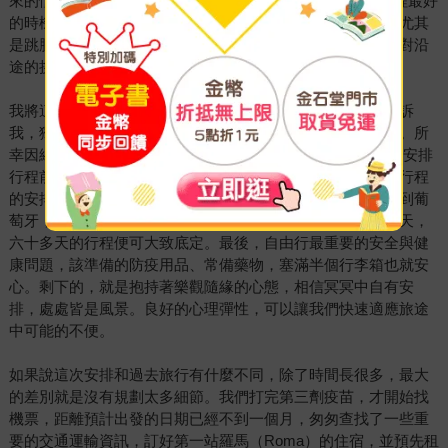
來的憧憬，剛好歐盟國家在二○二一年開始陸續解封，是啟程最好
的時機。但是，長途旅行需要的不只是勇氣，也需要準備，尤其
是跳脫舒適圈的自助旅行，需要事先調適心態，才能坦然面對沿
途的挑戰。
我將這趟旅行定義為「謹慎的冒險」。首先，過去的經驗告訴
我，獨自出行雖然自由，卻不免對家人牽腸掛肚，很難長久。所
幸因緣際會下，另一半憲誌（Andy）可以一同前往。再者，安排
行程前要先決定旅行的模式，我想要的是去體驗生活，所以行程
的安排宜鬆不宜緊，一路從義大利、梵蒂岡、法國、西班牙到葡
萄牙，每個國家只選擇幾個順路的城鎮，每個地方待三到五天，
六十多天的行程便可大致底定。最後，自由行最重要的安全與健
康問題，該準備的防疫用品、常備藥物，塞滿半個行李箱也就安
心。剩下的，就是抱持著樂觀隨緣的心態，相信冥冥中自有安
排，處處皆是風景。良好的心理彈性，可以讓我們快速適應旅途
中可能的不便。
如果說這次安排和過去旅行有什麼不同，除了時間長很多，最大
的差別就是沒有規劃太多細節。我們打完第三劑疫苗，才開始找
機票，距離預計出發的日期已經不到一個月，匆匆查找了一些重
要的交通運輸資訊，訂好第一站羅馬（Roma）的住宿，並預先租