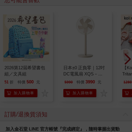
2026第12屆希望書包
日本±0 正負零｜12吋
【Ko
組／文具組
DC電風扇 XQS－
Tri
Y620 象牙白
MN5
500
3990
51
折
特價
元
特價
元
5990
1280
加入購物車
加入購物車
訂購/退換貨須知
加入金石堂 LINE 官方帳號『完成綁定』，隨時掌握出貨動