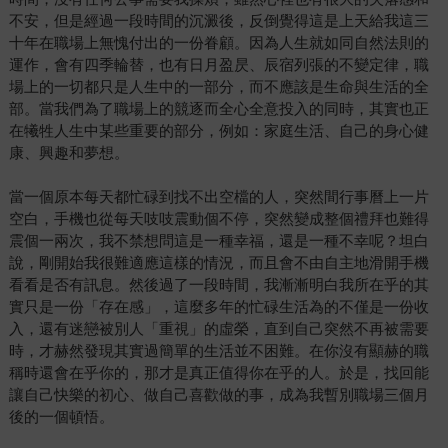
不安，但是經過一段時間的沉澱後，反倒覺得這是上天給我這三
十年在職場上無愧付出的一份眷顧。因為人生就如同自然法則的
運作，會有四季輪替，也有日月盈昃、辰宿列張的不變定律，職
場上的一切都只是人生中的一部分，而不應該是生命與生活的全
部。當我們為了職場上的競逐而全心全意投入的同時，其實也正
在犧牲人生中某些重要的部分，例如：家庭生活、自己的身心健
康、興趣和夢想。
當一個原本每天都忙碌到找不出空檔的人，突然間行事曆上一片
空白，手機也從每天吱吱震動個不停，突然變成整個禮拜也難得
震個一兩次，我不禁想問這是一種幸福，還是一種不幸呢？坦白
說，剛開始我很難適應這樣的情況，而且會不由自主地滑開手機
看看是否有訊息。然後過了一段時間，我漸漸明白我所在乎的其
實只是一份「存在感」，這麼多年的忙碌生活為的不僅是一份收
入，還有迷戀被別人「重視」的虛榮，直到自己突然不再被需要
時，才赫然發現其實過簡單的生活並不困難。在你沒有顯赫的職
稱時還會在乎你的，那才是真正值得你在乎的人。於是，找回能
讓自己快樂的初心、做自己喜歡做的事，成為我暫別職場三個月
後的一個頓悟。