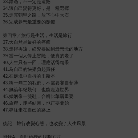
33.錯過，不一定是遺憾
34.讓自己變得更好，是一種選擇
35.走完朝聖之路，放下心中大石
36.完成夢想最重要的關鍵
第四章／旅行是生活，生活是旅行
37.大自然是最好的療癒
38.走得再遠，終究要回到最想念的地方
39.當一個人停止冒險，便真的老了
40.人生只有一回，理應活得精采
41.為自己的快樂負起責任
42.在逆境中自持的里斯本
43.獨一無二的我們，不需要妄自菲薄
44.無論年紀幾何，也能走遍世界
45.婚姻像一雙鞋，合腳比華麗重要
46.旅程，即將結束，也正要開始
47.專注走在自己的路上
後記 旅行改變心態，也改變了人生風景
附錄A 自助旅行的規劃方式