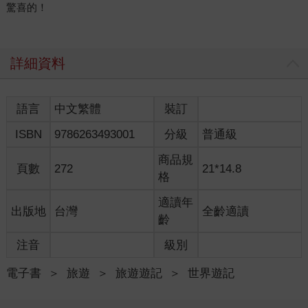
驚喜的！
詳細資料
語言
中文繁體
裝訂
ISBN
9786263493001
分級
普通級
商品規
頁數
272
21*14.8
格
適讀年
出版地
台灣
全齡適讀
齡
注音
級別
電子書
＞
旅遊
＞
旅遊遊記
＞
世界遊記