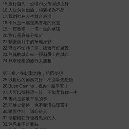
15.旅行越久，恐懼和反省同步上身
16.人生匆匆如旅，相遇極為不易
17.我們都在人生舞台表演
18.不只是一場走馬看花的旅遊
19.一座教堂，一個一生的承諾
20.旅行是為緣分植苗
21.動盪歲月中的華麗身影
22.酒香不怕巷子深，總會有好風景
23.無緣的城市vs一眼就愛上的城市
24.只求吃飽的旅行太無趣
第三章／在朝聖之路，拾回夢想
25.以自己的節奏前行，不必爭先恐後
26.Buen Camino，祝你一路平安！
27.人可以扶持你一段，不能背負你一生
28.走路是多麼幸福的事
29.即使走錯路，也不要活在謊言中
30.踏實往前，誠心待人
31.珍惜陪在身邊看風景的人
32.休息並不是罪惡