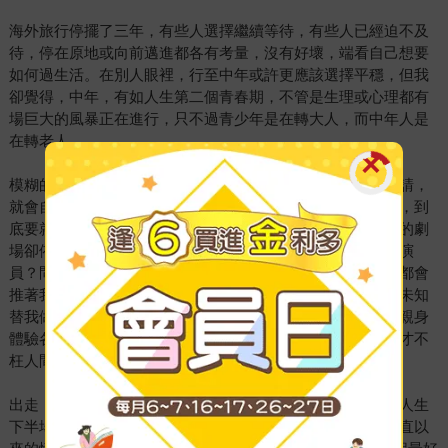
海外旅行停擺了三年，有些人選擇繼續等待，有些人已經迫不及
待，停在原地或向前邁進都各有考量，沒有好壞，端看自己想要
如何過生活。在別人眼裡，行至中年或許更應該選擇平穩，但我
卻覺得，中年，有如人生第二個青春期，不管是生理或心理都有
場巨大的風暴正在進行，只不過青少年是在轉大人，而中年人是
在轉老人。
模糊的視線、健忘的記憶、衰退的體力，「老化」不需要邀請，
就會自動上門。站在人生中間點，前半是過去，後半是未來，到
底要就此認命？還是繼續拚命？外在的環境逐漸冷清，內在的劇
場卻依然熱鬧，接下來要退位當觀眾？還是要繼續在台上當演
員？問題翻翻騰騰，答案反反覆覆。不管做不做決定，時間都會
推著我們向前，既然如此，我寧可自己做選擇，也不想留待未知
替我做取捨。我想當一個有衝勁但不衝動的中年人；我想要親身
體驗各地風情，親眼見識美麗風景，親自走過、留下足跡，才不
枉人間一場。
出走，絕對是預防生活褪色最好的辦法。於是，我開始盤點人生
下半場的待辦清單，心之所向，身之所往，到歐洲長住是一直以