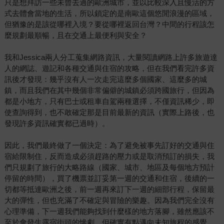
只是想拜訪一些未曾去過的歐洲城市，並以比較深入且慢活的方
式去體會當地的生活，所以鎖定的是南歐這個悠閒浪漫的區域，
但猶豫的是該從哪裡入境？要從哪裡返回台灣？中間的行程該怎
麼規劃最順暢，且在交通上最便利與安全？
我和Jessica兩人分工蒐集網路資訊，大量閱讀網路上許多旅遊達
人的網誌、遊記和各種交通與住宿的攻略，但在我們看完許多資
訊後才發現：幾乎沒有人一次走完這麼多個國家、這麼多的城
鎮，而且我們在其中幾個非常偏僻的城鎮必須跨國旅行，但因為
都是小地方，只有巴士或租車自駕兩種選擇，不僅資訊稀少，即
使查詢得到，也不敢確定那是目前最新的資訊（實際上路後，也
發現許多資訊確實都已過時）。
因此，我們最終做了一個決定：為了避免被事先訂好的交通與住
宿給限制住，反而造成必須趕路的壓力或是取消預訂的損失，我
們只規劃了旅行的大略路線（國家、城市、地區及每個地方預計
停留的時間），買了機票並訂妥第一週的交通和住宿，後續的一
切都等抵達歐洲之後，前一週再來訂下一週的細部行程，保留最
大的彈性，但也充滿了不確定與冒險的樂趣。因為我們完全沒有
心理準備，下一週我們能夠找到什麼樣的地方落腳，雖然應該不
至於會發生露宿街頭的慘劇，但確實有點邁向未知旅程的感覺。