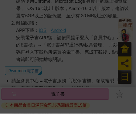
建議使用Chrome、Microsoft Edge 有較佳的線上瀏覽效
果， iOS 16 或以上版本，Android 6.0 以上版本，建議裝
置有6GB以上的記憶體，至少有 30 MB以上的容量。
離線閱讀：
APP下載：
iOS
Android
安裝電子書APP後，請依照提示登入「會員中心」→「我
的E書櫃」→「電子書APP通行碼/載具管理」，取得通行
會
碼再登入下載您所購買的電子書。完成下載後，點選任一
書籍即可開始離線閱讀。
員
日
請至會員中心→電子書服務「我的e書櫃」領取複製『兌換
碼』至電子書服務商Readmoo進行兌換。
電子書
退換貨須知：
※ 本商品會員日滿額金幣加碼回饋最高15倍
因版權保護，您在金石堂所購買的電子書僅能以金石堂專屬
的閱讀軟體開啟閱讀，無法以其他閱讀器或直接下載檔案。
依據「消費者保護法」第19條及行政院消費者保護處公告之
「通訊交易解除權合理例外情事適用準則」，非以有形媒介
提供之數位內容或一經提供即為完成之線上服務，經消費者