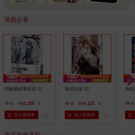
推薦必看
請解開故事謎底 01
叛逆玩家 02
為怪
229
221
79
折
特價
元
79
折
特價
元
79
折
加入購物車
加入購物車
您可能會喜歡