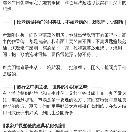
糯米生日蛋糕確定了她的永恆，誰也無法超越母親留在舌尖上的
記憶。
───
｜比老媽做得好的叫美味，不如老媽的，就吃吧，少廢話｜
───
母親離世後，面對空蕩蕩的廚房，他翻出母親留下的筆記本，高
中的作業簿上都是食譜。和市面上賣的書不同，不寫幾匙鹽幾匙
油、怎麼燉怎麼燜，寫的是：「諾，雞和蔥薑放進鍋，水燒到
開，把上頭的泡沫舀掉，要舀得乾淨，懶不得。」
廚房開始進駐生活，一碗雞湯、一把細麵，一開火，整間房子都
是暖的。
───
｜旅行之中與之後．世界的小說家之味｜───
有了懂吃擅廚的旅伴和人生伴侶，又能坐等菜餚上桌。妻子愛烹
飪，無論到哪裡，市場是第一要逛的地方，買回當地食材是延長
假期的良方。夏天，他們用手動義大利麵機自製麵條，在秋末時
用日式便盒裝好菜，到民生公園野餐。
∥
張家戶長趙薇的經典私房食譜∥