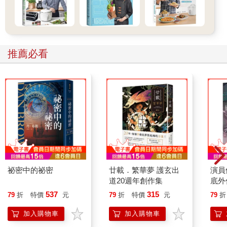
推薦必看
祕密中的祕密
廿載．繁華夢 護玄出
演員
道20週年創作集
底外
537
315
79
折
特價
元
79
折
特價
元
79
折
加入購物車
加入購物車