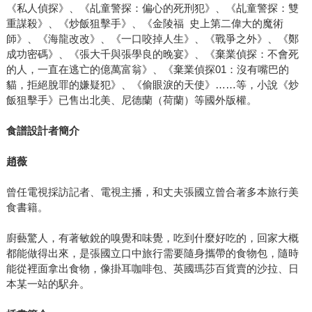
《私人偵探》、《乩童警探：偏心的死刑犯》、《乩童警探：雙
重謀殺》、《炒飯狙擊手》、《金陵福 史上第二偉大的魔術
師》、《海龍改改》、《一口咬掉人生》、《戰爭之外》、《鄭
成功密碼》、《張大千與張學良的晚宴》、《棄業偵探：不會死
的人，一直在逃亡的億萬富翁》、《棄業偵探01：沒有嘴巴的
貓，拒絕脫罪的嫌疑犯》、《偷眼淚的天使》……等，小說《炒
飯狙擊手》已售出北美、尼德蘭（荷蘭）等國外版權。
食譜設計者簡介
趙薇
曾任電視採訪記者、電視主播，和丈夫張國立曾合著多本旅行美
食書籍。
廚藝驚人，有著敏銳的嗅覺和味覺，吃到什麼好吃的，回家大概
都能做得出來，是張國立口中旅行需要隨身攜帶的食物包，隨時
能從裡面拿出食物，像掛耳咖啡包、英國瑪莎百貨賣的沙拉、日
本某一站的駅弁。