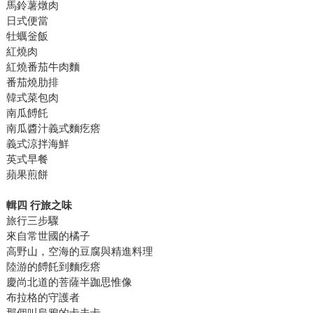
馬鈴薯燉肉
日式便當
牡蠣釡飯
紅燒肉
紅燒番茄牛肉麵
番茄燒肋排
韓式菜包肉
南瓜餺飥
南瓜醬汁義式麵疙瘩
義式涼拌海鮮
英式早餐
蘋果煎餅
輯四 行旅之味
旅行三步驟
來自常世國的橘子
高野山，空海的豆腐與精進料理
陸游的餺飥到麵疙瘩
慶尚北道的菩薩半跏思惟像
布拉格的守護者
那個叫烏鴉的卡夫卡