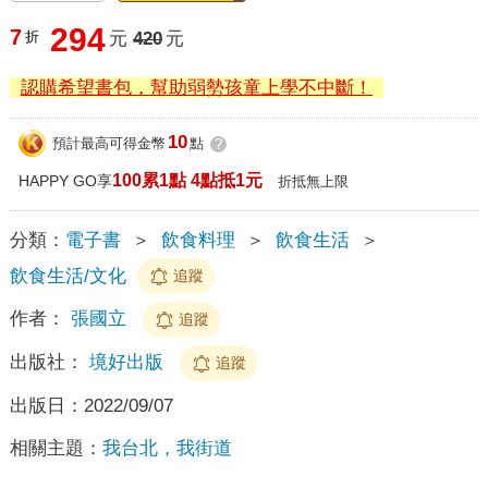
294
7
折
元
420
元
認購希望書包，幫助弱勢孩童上學不中斷！
10
預計最高可得金幣
點
?
100累1點 4點抵1元
HAPPY GO享
折抵無上限
分類：
電子書
＞
飲食料理
＞
飲食生活
＞
飲食生活/文化
追蹤
作者：
張國立
追蹤
出版社：
境好出版
追蹤
出版日：
2022/09/07
相關主題：
我台北，我街道