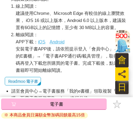
線上閱讀：
建議使用Chrome、Microsoft Edge 有較佳的線上瀏覽效
果， iOS 16 或以上版本，Android 6.0 以上版本，建議裝
置有6GB以上的記憶體，至少有 30 MB以上的容量。
離線閱讀：
APP下載：
iOS
Android
安裝電子書APP後，請依照提示登入「會員中心」→「我
的E書櫃」→「電子書APP通行碼/載具管理」，取得通行
會
碼再登入下載您所購買的電子書。完成下載後，點選任一
書籍即可開始離線閱讀。
員
日
請至會員中心→電子書服務「我的e書櫃」領取複製『兌換
碼』至電子書服務商Readmoo進行兌換。
電子書
退換貨須知：
※ 本商品會員日滿額金幣加碼回饋最高15倍
因版權保護，您在金石堂所購買的電子書僅能以金石堂專屬
的閱讀軟體開啟閱讀，無法以其他閱讀器或直接下載檔案。
依據「消費者保護法」第19條及行政院消費者保護處公告之