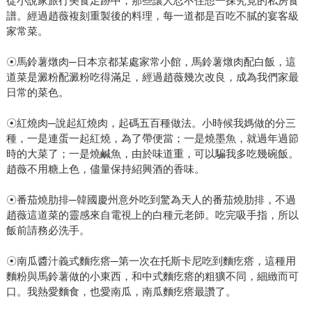
從小說家旅行美食足跡中，那些讓人忍不住想一探究竟的私房食
譜。經過趙薇複刻重製後的料理，每一道都是百吃不膩的宴客級
家常菜。
☉馬鈴薯燉肉─日本京都某處家常小館，馬鈴薯燉肉配白飯，這
道菜是澱粉配澱粉吃得滿足，經過趙薇幾次改良，成為我們家最
日常的菜色。
☉紅燒肉─說起紅燒肉，起碼五百種做法。小時候我媽做的分三
種，一是連蛋一起紅燒，為了帶便當；一是燒墨魚，就過年過節
時的大菜了；一是燒鹹魚，由於味道重，可以騙我多吃幾碗飯。
趙薇不用糖上色，儘量保持紹興酒的香味。
☉番茄燒肋排─韓國慶州意外吃到驚為天人的番茄燒肋排，不過
趙薇這道菜的靈感來自電視上的白種元老師。吃完吸手指，所以
飯前請務必洗手。
☉南瓜醬汁義式麵疙瘩─第一次在托斯卡尼吃到麵疙瘩，這種用
麵粉與馬鈴薯做的小東西，和中式麵疙瘩的粗獷不同，細緻而可
口。我熱愛麵食，也愛南瓜，南瓜麵疙瘩最讚了。