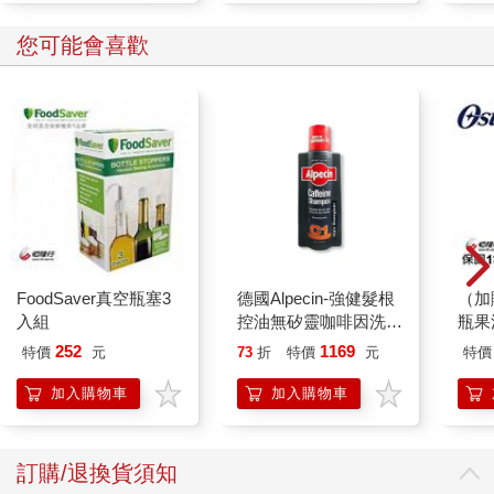
您可能會喜歡
FoodSaver真空瓶塞3
德國Alpecin-強健髮根
（加
入組
控油無矽靈咖啡因洗髮
瓶果
凝露375ml/瓶-C1強健
252
1169
特價
元
73
折
特價
元
特價
髮根(護髮洗髮精/男士
調理頭皮洗髮液/0矽靈
加入購物車
加入購物車
滋潤洗頭髮水/一般髮
質適用)
訂購/退換貨須知