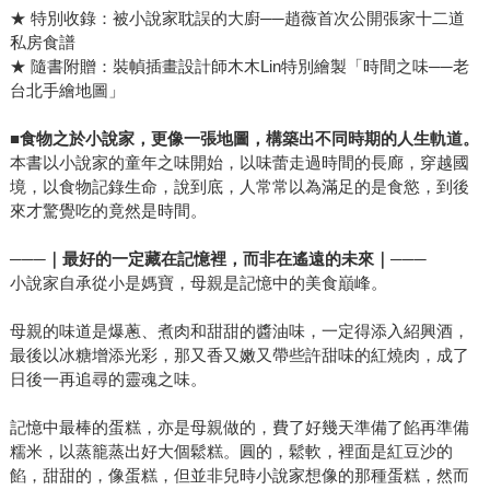
★ 特別收錄：被小說家耽誤的大廚──趙薇首次公開張家十二道
私房食譜
★ 隨書附贈：裝幀插畫設計師木木Lin特別繪製「時間之味──老
台北手繪地圖」
■
食物之於小說家，更像一張地圖，構築出不同時期的人生軌道。
本書以小說家的童年之味開始，以味蕾走過時間的長廊，穿越國
境，以食物記錄生命，說到底，人常常以為滿足的是食慾，到後
來才驚覺吃的竟然是時間。
───
｜最好的一定藏在記憶裡，而非在遙遠的未來｜───
小說家自承從小是媽寶，母親是記憶中的美食巔峰。
母親的味道是爆蔥、煮肉和甜甜的醬油味，一定得添入紹興酒，
最後以冰糖增添光彩，那又香又嫩又帶些許甜味的紅燒肉，成了
日後一再追尋的靈魂之味。
記憶中最棒的蛋糕，亦是母親做的，費了好幾天準備了餡再準備
糯米，以蒸籠蒸出好大個鬆糕。圓的，鬆軟，裡面是紅豆沙的
餡，甜甜的，像蛋糕，但並非兒時小說家想像的那種蛋糕，然而