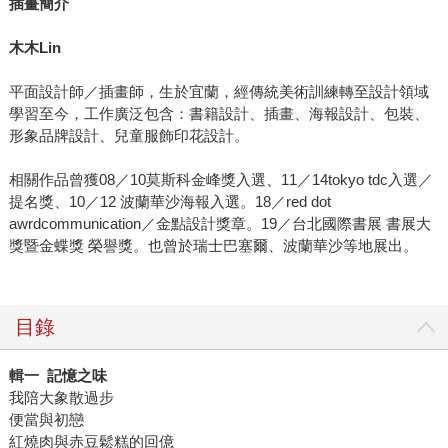
插畫簡介
木木Lin
平面設計師／插畫師，生於宜蘭，經傳統美術訓練轉至設計領域
學習至今，工作廣泛包含：書籍設計、插畫、海報設計、包裝、
形象品牌設計、兒童服飾印花設計。
相關作品曾獲08／10莫斯科金峰獎入選、11／14tokyo tdc入選／
提名獎、10／12 波蘭華沙海報入選。18／red dot
awrdcommunication／金點設計獎章。19／台北國際書展 書展大
獎暨金蝶獎 榮譽獎。也曾於瑞士巴塞爾、波蘭華沙等地展出。
目錄
輯一 記憶之味
我陪大象散過步
便當與初戀
紅燒肉與赤豆鬆糕的回億