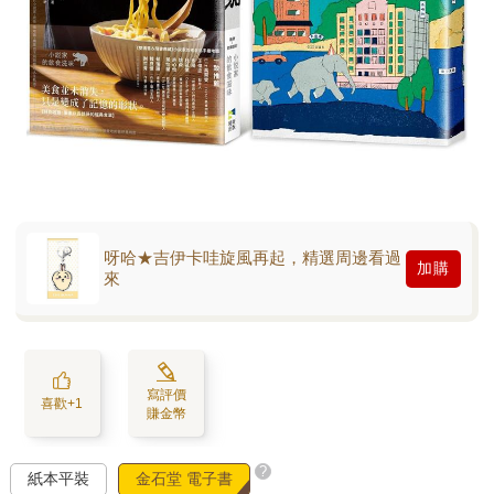
呀哈★吉伊卡哇旋風再起，精選周邊看過
加購
來
寫評價
喜歡+1
賺金幣
?
紙本平裝
金石堂 電子書