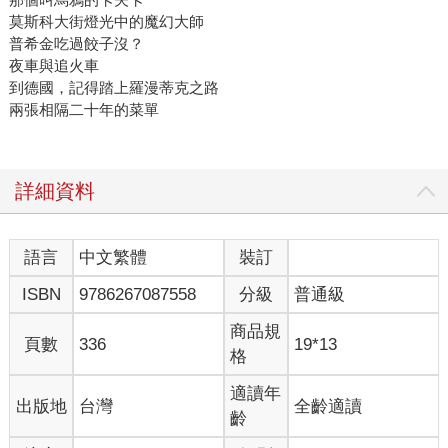
莫斯科大街燈光中的魔幻大師
普希金吃過餃子沒？
夜車與追火車
到德國，記得踏上羅漫蒂克之路
兩張相隔二十年的菜單
詳細資料
語言
中文繁體
裝訂
ISBN
9786267087558
分級
普通級
商品規
頁數
336
19*13
格
適讀年
出版地
台灣
全齡適讀
齡