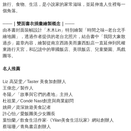
旅行、食物、生活，是小說家的家常滋味，並延伸進人生裡每一
個角落。
───
｜雙面書衣插畫繪製概念｜───
由本書封面裝幀設計「木木Lin」特別繪製「時間之味─老台北手
繪地圖」，透過作者提供的老台北照片，結合書中「我陪大象散
過步」篇章內容，繪製從南京西路美而廉西點店一直延伸到民權
東路行天宮，和記譩中的華國飯店、美琪飯店、兒童樂園、馬戲
團等。
名人推薦
Liz 高琹雯／Taster 美食加創辦人
王偉忠／製作人
冬陽／「故事與它們的產地」主持人
杜祖業／Condé Nast創意與商業顧問
姚舜／資深旅遊美食記者
許心怡／愛飯團美少女團長
葉怡蘭／飲食生活作家‧《Yilan美食生活玩家》網站創辦人
蔡瑞珊／青鳥書店創辦人