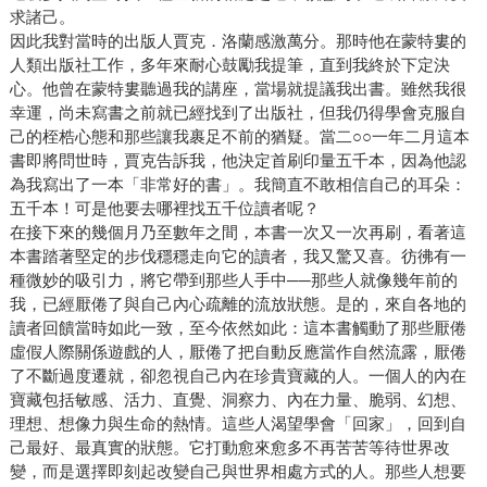
求諸己。
因此我對當時的出版人賈克．洛蘭感激萬分。那時他在蒙特婁的
人類出版社工作，多年來耐心鼓勵我提筆，直到我終於下定決
心。他曾在蒙特婁聽過我的講座，當場就提議我出書。雖然我很
幸運，尚未寫書之前就已經找到了出版社，但我仍得學會克服自
己的桎梏心態和那些讓我裹足不前的猶疑。當二○○一年二月這本
書即將問世時，賈克告訴我，他決定首刷印量五千本，因為他認
為我寫出了一本「非常好的書」。我簡直不敢相信自己的耳朵：
五千本！可是他要去哪裡找五千位讀者呢？
在接下來的幾個月乃至數年之間，本書一次又一次再刷，看著這
本書踏著堅定的步伐穩穩走向它的讀者，我又驚又喜。彷彿有一
種微妙的吸引力，將它帶到那些人手中──那些人就像幾年前的
我，已經厭倦了與自己內心疏離的流放狀態。是的，來自各地的
讀者回饋當時如此一致，至今依然如此：這本書觸動了那些厭倦
虛假人際關係遊戲的人，厭倦了把自動反應當作自然流露，厭倦
了不斷過度遷就，卻忽視自己內在珍貴寶藏的人。一個人的內在
寶藏包括敏感、活力、直覺、洞察力、內在力量、脆弱、幻想、
理想、想像力與生命的熱情。這些人渴望學會「回家」，回到自
己最好、最真實的狀態。它打動愈來愈多不再苦苦等待世界改
變，而是選擇即刻起改變自己與世界相處方式的人。那些人想要