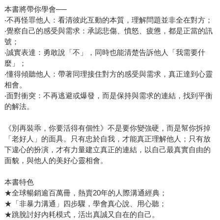
本書將帶你學會──
‧不再怪罪他人：看清彼此互動的本質，理解問題並非全在對方；
‧覺察自己的感受與需求：承認悲傷、憤怒、疲憊，都是正當的訊
號；
‧誠實表達：勇敢說「不」，同時也能清楚告訴他人「我需要什
麼」；
‧懂得傾聽他人：帶著同理接住對方的感受與需求，真正達到心靈
相會。
‧面對衝突：不再逃避或爆發，而是保持與需求的連結，找到平衡
的解法。
《別再裝乖，你要活得有個性》不是要你變強硬，而是幫你拆掉
「老好人」的面具。只有忠於自我，才能真正理解他人；只有放
下違心的扮演，才有力量建立真正的連結，以自己最真實自由的
面貌，與他人的美好心靈相會。
本書特色
★全球暢銷逾百萬冊，熱賣20年的人際溝通經典；
★「非暴力溝通」四步驟，學會真心說、用心聽；
★跳脫討好內耗模式，活出真誠又自在的自己。