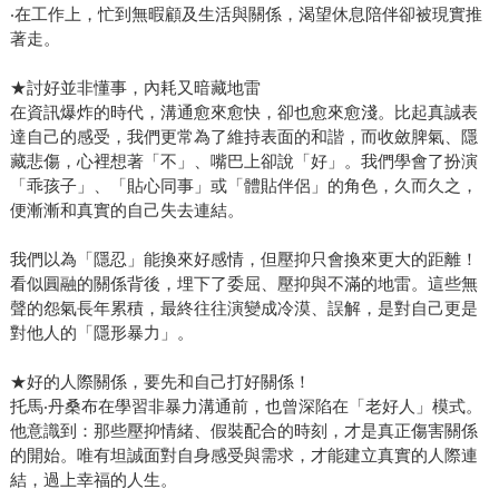
‧在工作上，忙到無暇顧及生活與關係，渴望休息陪伴卻被現實推
著走。
★討好並非懂事，內耗又暗藏地雷
在資訊爆炸的時代，溝通愈來愈快，卻也愈來愈淺。比起真誠表
達自己的感受，我們更常為了維持表面的和諧，而收斂脾氣、隱
藏悲傷，心裡想著「不」、嘴巴上卻說「好」。我們學會了扮演
「乖孩子」、「貼心同事」或「體貼伴侶」的角色，久而久之，
便漸漸和真實的自己失去連結。
我們以為「隱忍」能換來好感情，但壓抑只會換來更大的距離！
看似圓融的關係背後，埋下了委屈、壓抑與不滿的地雷。這些無
聲的怨氣長年累積，最終往往演變成冷漠、誤解，是對自己更是
對他人的「隱形暴力」。
★好的人際關係，要先和自己打好關係！
托馬‧丹桑布在學習非暴力溝通前，也曾深陷在「老好人」模式。
他意識到：那些壓抑情緒、假裝配合的時刻，才是真正傷害關係
的開始。唯有坦誠面對自身感受與需求，才能建立真實的人際連
結，過上幸福的人生。