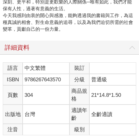
深刻、更平和，特別是更歡樂的人際關係─唯有如此，我們才能
保有人性，過著有意義的生活。
今天我感到由衷的開心與感激，能夠透過我的書籍與工作，為這
種真誠的相會、對生命意義的追尋，以及為我們迫切所需的社會
變革，貢獻自己的一份力量。
詳細資料
語言
中文繁體
裝訂
ISBN
9786267643570
分級
普通級
商品規
頁數
304
21*14.8*1.50
格
適讀年
出版地
台灣
全齡適讀
齡
注音
級別