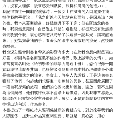
力，沒有人理解，後來感受到默契、扶持和滿滿的創造力）。
我記得前往一間劇院演講時，一位女士在擁擠的入口處攔住我，
抓住我的手臂說：「我之所以今天能站在您面前，是因為讀了您
的書。我本來憂鬱纏身，好幾個月下不了床；但在閱讀您的書
時，我突然意識到，自己過去只是知道抱怨，卻從來沒有鼓起勇
氣去改變什麼。衷心感謝您及時給了我這麼一記耳光，讓我醒過
來。」她緊握著我的手，看著我的眼中泛著激動的淚光，然後轉
身離去。
我也深刻體會到書名帶來的影響有多大（在此我也想向那些寫出
好書，卻因為書名而運氣不佳的作者們，致上誠摯的友情）。如
果當初書名叫做《給初學者的非暴力溝通手冊》，恐怕很難一開
始就獲得這麼多共鳴，也很難吸引到那些原本對心理學或身心成
長書籍敬而遠之的讀者。事實上，許多人告訴我，正是這個書名
吸引了他們，勾起他們想要進一步瞭解的興趣，甚至因此展開了
一段自我探索的旅程，他們的心因此更加輕盈、開放，若不是因
為這個契機，他們或許根本不會踏上這條路。因此我非常感激人
類出版社巴黎辦公室主任優凱特．羅弘，正是她鼓勵我從內文中
挖掘出這句話，作為書名。
本書提出了一種維持人際關係健康的實踐方法，對於改善我們的
人際關係，提升生命品質至關重要，那就是「真心說，用心