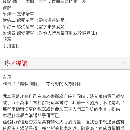
後記 摘下「虛假」面具，做回自己的第一步
謝辭
附錄一 需求清單
附錄二 感受清單（需求獲得滿足）
附錄三 感受清單（需求未獲滿足）
附錄四 感受清單（對他人行為帶評判或詮釋意味）
註釋
引用書目
序／導讀
自序
和自己「關係和解」，才有好的人際關係
我真不敢相信自己在為本書撰寫自序的同時，法文版銷量已經突
破了五十萬本！當初撰寫這本書時，我唯一的抱負，不過是為了
那些來聽我演講的觀眾或是參加三天入門工作坊的學員，提供一
本理解非暴力溝通的手冊而已。
雖然我深信這套方法具有轉化人心的力量，但我從未想過竟然有
這麼多人渴望尋找一種全新的相處之道，願意為了達成目標而反