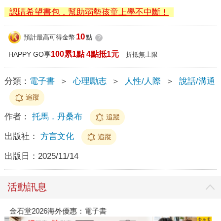
認購希望書包，幫助弱勢孩童上學不中斷！
10
預計最高可得金幣
點
?
100累1點 4點抵1元
HAPPY GO享
折抵無上限
分類：
電子書
＞
心理勵志
＞
人性/人際
＞
說話/溝通
追蹤
作者：
托馬．丹桑布
追蹤
出版社：
方言文化
追蹤
出版日：
2025/11/14
活動訊息
金石堂2026海外優惠：電子書