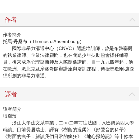
作者
作者簡介
托馬‧丹桑布（Thomas d’Ansembourg）
國際非暴力溝通中心（CNVC）認證培訓師，曾是布魯塞爾
的執業律師、企業法律顧問，也在問題少年扶助協會擔任輔導
員，後來成為心理諮商師及人際關係講師。自一九九四年起，他
在歐洲、魁北克及摩洛哥開辦講座與培訓課程，傳授馬歇爾‧盧森
堡所創的非暴力溝通。
譯者
譯者簡介
張喬玟
淡江大學法文系畢業，二○○二年前往法國，入巴黎第四大學
就讀。目前長居瑞士。譯有《樹蔭的溫柔》《好聲音的科學》
《對面的瘋子：解讀我們日常的瘋狂》《地心探險記》等十餘本