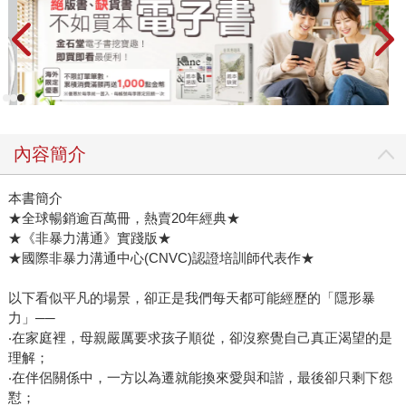
內容簡介
本書簡介
★全球暢銷逾百萬冊，熱賣20年經典★
★《非暴力溝通》實踐版★
★國際非暴力溝通中心(CNVC)認證培訓師代表作★
以下看似平凡的場景，卻正是我們每天都可能經歷的「隱形暴
力」──
‧在家庭裡，母親嚴厲要求孩子順從，卻沒察覺自己真正渴望的是
理解；
‧在伴侶關係中，一方以為遷就能換來愛與和諧，最後卻只剩下怨
懟；