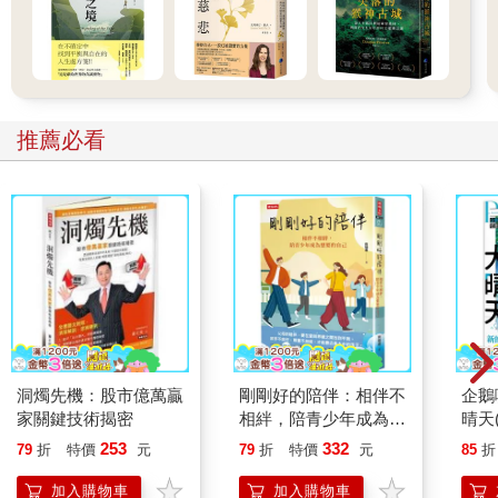
推薦必看
洞燭先機：股市億萬贏
剛剛好的陪伴：相伴不
企鵝
家關鍵技術揭密
相絆，陪青少年成為想
晴天(
要的自己
253
332
79
折
特價
元
79
折
特價
元
85
折
加入購物車
加入購物車