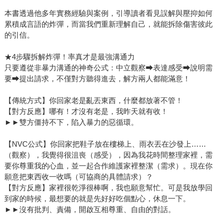
本書透過他多年實務經驗與案例，引導讀者看見誤解與壓抑如何
累積成言語的炸彈，而當我們重新理解自己，就能拆除傷害彼此
的引信。
★4步驟拆解炸彈！率真才是最強溝通力
只要遵從非暴力溝通的神奇公式：中立觀察⮕表達感受⮕說明需
要⮕提出請求，不僅對方聽得進去，解方兩人都能滿意！
【傳統方式】你回家老是亂丟東西，什麼都放著不管！
【對方反應】哪有！才沒有老是，我昨天就有收！
►►雙方僵持不下，陷入暴力的惡循環。
【NVC公式】你回家把鞋子放在樓梯上、雨衣丟在沙發上……
（觀察），我覺得很沮喪（感受），因為我花時間整理家裡，需
要你尊重我的心血，並一起合作維護家裡整潔（需求）。現在你
願意把東西收一收嗎（可協商的具體請求）？
【對方反應】家裡很乾淨很棒啊，我也願意幫忙。可是我放學回
到家的時候，最想要的就是先好好吃個點心，休息一下。
►►沒有批判、責備，開啟互相尊重、自由的對話。