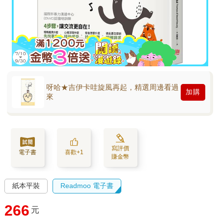
呀哈★吉伊卡哇旋風再起，精選周邊看過
加購
來
寫評價
電子書
喜歡+1
賺金幣
紙本平裝
Readmoo 電子書
266
元