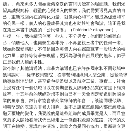
聽」。愈來愈多人開始厭倦空泛的言詞與漂亮的場面話。我們渴
望真誠與純粹、輕盈的心與深入的探索；我們需要遇見真實的自
己，重新找回內在的轉化力量。就像內心和平才能成為促進和平
的公民一樣，個人的心靈成長其實也有助於社會和諧。這正是我
在第三本書中所說的「公民修養」（l’intériorité citoyenne）。
年復一年，我持續陪伴著一些人，不分男女，他們開始傾聽自
己，傾聽他人，也傾聽生命本身，不再忽視三者中的任何一者。
我始終深受感動，不僅是因為每個人內在都蘊藏著一股強大的轉
化力量，靜靜等待著被喚醒，更因為那份自然展現的無私，似乎
正是我們人類的本性。
當今除了其他溝通法，非暴力溝通也已在許多國家和不同領域中
獲得認可──從學校到醫院，從非營利組織到大型企業，從緊急求
助專線到消防隊，甚至還包括監獄以及航空工業。事實上，社會
上沒有任何一個領域可以在長期忽視人際關係品質的前提下維持
效率。十五年前的我絕對想不到自己有一天會固定受邀到跨國企
業的董事會、銀行家協會或商業律師的年會上，談論同理傾聽、
和善堅定的表達與非暴力談判。並不是說這些組織內部已經發生
翻天覆地的變化，我要說的是這些組織的成員畢竟是人，而且愈
來愈多人開始看清我們已經走上一條自我毀滅的道路。我們的文
明正在轉變，意識也在演進，當務之急是同心協力，重新建立更