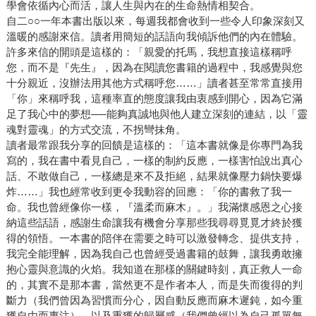
學會依循內心而活，讓人生與內在的生命熱情相契合。
自二○○一年本書出版以來，每週我都會收到一些令人印象深刻又
溫暖的感謝來信。讀者用簡短的話語向我傾訴他們的內在體驗。
許多來信的開頭是這樣的：「親愛的托馬，我想直接這樣稱呼
您，而不是『先生』，因為在閱讀您書籍的過程中，我感覺與您
十分親近，沒辦法用其他方式稱呼您……」讀者甚至常常直接用
「你」來稱呼我，這種率直的態度讓我由衷感到開心，因為它滿
足了我心中的夢想──能夠真誠地與他人建立深刻的連結，以「靈
魂對靈魂」的方式交流，不拐彎抹角。
讀者最常跟我分享的回饋是這樣的：「這本書就像是你專門為我
寫的，我在書中看見自己，一樣的制約反應，一樣害怕說出真心
話、不敢做自己，一樣總是來不及拒絕，結果就像壓力鍋快要爆
炸……」我也經常收到更令我動容的回應：「你的書救了我一
命。我也曾經像你一樣，『溫柔而麻木』。」我滿懷感恩之心接
納這些話語，感謝生命讓我有機會分享那些我尋尋覓覓才終於獲
得的領悟。一本書的陪伴在需要之時可以激發轉念、提供支持，
我完全能理解，因為我自己也曾經受過書籍的鼓舞，讓我勇敢擁
抱心靈與意識的火焰。我知道在那樣的關鍵時刻，真正救人一命
的，其實不是那本書，當然更不是作者本人，而是失而復得的判
斷力（我們曾因為習慣而分心，因自動反應而麻木遲鈍，如今重
獲自由而專注），以及重獲的歸屬感（我們曾經以為自己孤單無