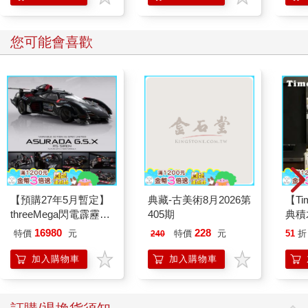
您可能會喜歡
【預購27年5月暫定】
典藏-古美術8月2026第
【T
threeMega閃電霹靂車
405期
典積
VA Hi-SPEC UNITED
16980
228
特價
元
特價
元
51
折
240
阿斯拉 G.S.X RS
SIREN 黑色限定
加入購物車
加入購物車