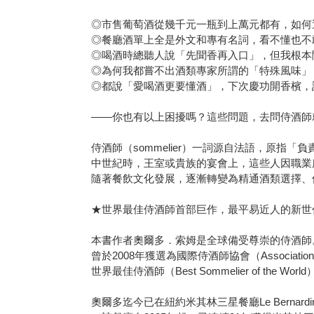
◎市售葡萄酒從幾千元一瓶到上萬元都有，如何
◎餐廳酒單上全是外文和專有名詞，看不懂也不
◎喝酒時總聽人說「先聞香再入口」，但我根本
◎為何我都嘗不出酒類專家所謂的「特殊風味」
◎都說「愛喝酒更要懂酒」，下次慶功開香檳，
——你也有以上困擾嗎？這些問題，去問侍酒師
侍酒師（sommelier）一詞源自法語，原指「
中世紀時，王室或貴族的宴會上，這些人因職業
隨著餐飲文化發展，逐漸轉變為精通酒類選擇、
★世界最佳侍酒師首部巨作，最平易近人的新世
本書作者奧爾多．索姆是全球備受尊崇的侍酒師
曾於2008年獲選為國際侍酒師協會（Association de la Som
世界最佳侍酒師（Best Sommelier of the World
奧爾多迄今已在紐約米其林三星餐廳Le Bernard