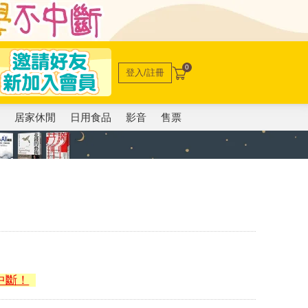
0
登入/註冊
電
居家休閒
日用食品
影音
售票
中斷！