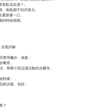
麼喜歡這款酒？」
，每瓶都不到25美元。
去重新嘗一口。
喝的時候就喝。
出，全面詳解
與實用撇步，涵蓋：
妙餐搭，
項、舉辦小型品酒活動的步驟等。
資料庫」，
品飲訣竅。包括：
救？