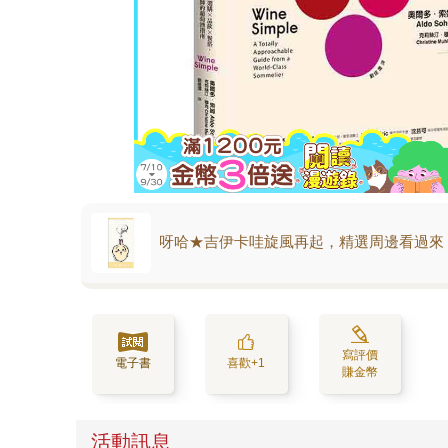
呀哈★吉伊卡哇旋風再起，精選周邊看過來
寫評價
電子書
喜歡+1
賺金幣
活動訊息