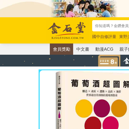
國中自修評量
東野
唯紅花綻放
奧德賽
會員獎勵
中文書
動漫ACG
親子