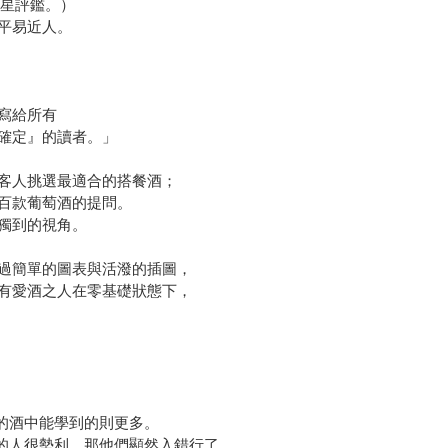
三星評鑑。）
平易近人。
寫給所有
確定』的讀者。」
客人挑選最適合的搭餐酒；
百款葡萄酒的提問。
獨到的視角。
過簡單的圖表與活潑的插圖，
有愛酒之人在零基礎狀態下，
的酒中能學到的則更多。
的人很勢利，那他們顯然入錯行了。