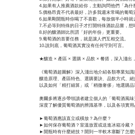
4.如果有人推薦酒款給你，主動詢問他們「為什
5.價格昂貴不代表最好，許多我週末常喝的葡萄酒
6.如果剛開瓶時你喝了不喜歡，每放個半小時就
7.不必等到特殊的日子才打開特殊酒款品嘗，想
8.好的釀酒師比所謂「好的年份」更重要。
9.葡萄酒的首要任務，就是讓人們互相交流。
10.說到底，葡萄酒其實沒有任何守則可言。
★釀造 × 產區 × 選購 × 品飲 × 餐搭，深入淺
《葡萄酒超圖解》深入淺出地介紹各類專業知識
釀造原理、產區特色、選購要訣、品飲方式、絕
以及如何「精打細算」或「稍微奢侈」地選購品
奧爾多將逐步帶領讀者建立個人的「葡萄酒風味
深度了解優質葡萄酒的辨識基準，以及各項實用
►葡萄酒應該直立或橫放？為什麼？
►如何保存葡萄酒？室溫放置或送進冰箱冷藏？
►開瓶時有什麼絕技？開到一半軟木塞斷了怎麼