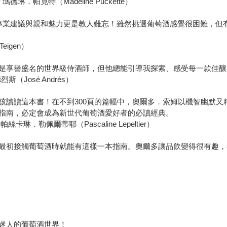
琳．帕克特（Madeline Puckette）
爾多的專業建議與親和魅力更是教人難忘！雖然挑選葡萄酒感覺很困難，
igen）
享譽盛名的世界級侍酒師，但他總能引導我探索、感受每一款佳釀
斯（José Andrés）
讀這本書！在不到300頁的篇幅中，奧爾多．索姆以機智幽默又
指南，必定會成為新世代葡萄酒愛好者的必讀經典。
琳．勒佩爾蒂耶（Pascaline Lepeltier）
初接觸葡萄酒時就能有這樣一本指南。奧爾多讓品飲變得很有趣，
）
迷人的葡萄酒世界！