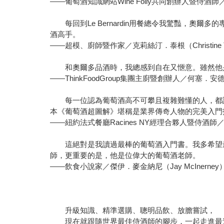
——葡萄酒知識網站Wine Folly共同創辦人暨侍酒師／瑪德
每回到Le Bernardin用餐總令我驚豔，奧
酒高手。
——超模、廚師暨作家／克莉絲汀．泰根（Christine Te
和奧爾多品酒時，我總感到自在又愜意。雖然他是
——ThinkFoodGroup集團主廚暨創辦人／何塞．安德烈
每一位認為葡萄酒高不可攀且複雜難懂的人，都該讀
本《葡萄酒超圖解》堪稱是業界傳奇人物的完美入門
——紐約法式餐廳Racines NY經理合夥人暨侍酒師／帕絲卡
這絕對是我讀過最棒的葡萄酒入門書。我多希望最
師，更重要的是，他是位偉大的葡萄酒老師。
——飲食小說家／傑伊．麥金納尼（Jay McInerney
升級知識、精準選購、聰明品飲、放膽嘗試，
現在就跟隨世界最佳侍酒師的腳步，一起走進最