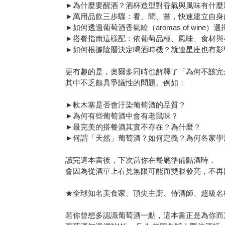
►為什麼要醒酒？酒杯造型對香氣與風味有什麼
►萬用品飲三步驟：看、聞、嘗，快速建立自身
►如何透過葡萄酒香氣輪（aromas of wine
►搭餐指南這樣配：依葡萄品種、風味、食材與
►如何根據陰曆決定喝酒時機？就連星座也有影
更有趣的是，奧爾多同時也解釋了「為何不該完
其中不乏頗具爭議性的問題。例如：
►軟木塞是否會汙染葡萄酒的品質？
►為何有些葡萄酒中會有老鼠味？
►最完美的搭餐酒其實不存在？為什麼？
►何謂「天然」葡萄酒？如何定義？為何各家學
讀完這本書後，下次當你在餐廳準備點酒時，
會因為從酒單上看見無限可能而雙眼發亮，不再
★全球知名美食家、頂尖主廚、侍酒師、超級名
若你曾想多認識葡萄酒一點，這本書正是為你而寫