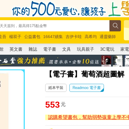
圭吾
楊双子
公益書包
16647續集
吉伊卡哇
高希均
通靈藥師
路邊攤新作
馬斯克
玩具總動員5
超慢跑
館
英文書
雜誌
電子書
文具
玩具親子
3C電玩
家
【電子書】葡萄酒超圖解
紙本平裝
Readmoo 電子書
553
元
認購希望書包，幫助弱勢孩童上學不