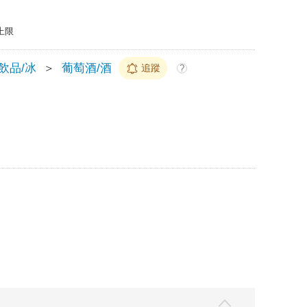
上限
/飲品/冰
＞
葡萄酒/酒
追蹤
?