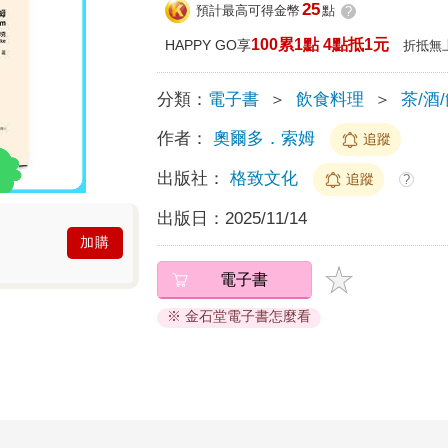
25
預計最高可得金幣
點
?
100累1點 4點抵1元
HAPPY GO享
折抵無
分類：
電子書
＞
飲食料理
＞
茶/酒
作者：
奧爾多．索姆
追蹤
出版社：
格致文化
追蹤
?
出版日：
2025/11/14
加購
電子書
※ 金石堂電子書怎麼看