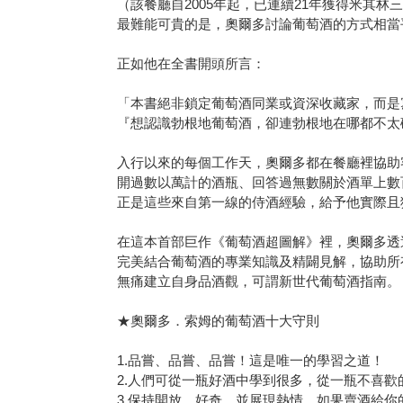
（該餐廳自2005年起，已連續21年獲得米其林
最難能可貴的是，奧爾多討論葡萄酒的方式相當
正如他在全書開頭所言：
「本書絕非鎖定葡萄酒同業或資深收藏家，而是
『想認識勃根地葡萄酒，卻連勃根地在哪都不太
入行以來的每個工作天，奧爾多都在餐廳裡協助
開過數以萬計的酒瓶、回答過無數關於酒單上數
正是這些來自第一線的侍酒經驗，給予他實際且
在這本首部巨作《葡萄酒超圖解》裡，奧爾多透
完美結合葡萄酒的專業知識及精闢見解，協助所
無痛建立自身品酒觀，可謂新世代葡萄酒指南。
★奧爾多．索姆的葡萄酒十大守則
1.品嘗、品嘗、品嘗！這是唯一的學習之道！
2.人們可從一瓶好酒中學到很多，從一瓶不喜歡
3.保持開放、好奇，並展現熱情。如果賣酒給你