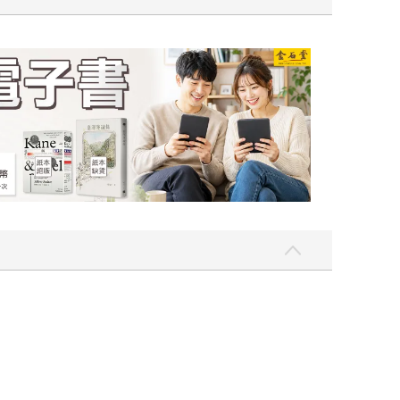
點〉第二波
金石堂2026海外優