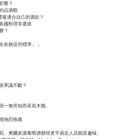
影響？
的品酒觀
）選擇最適合自己的酒款？
各國料理等選搭
響？
全依賴這些標準」，
派爭議不斷？
因一無所知而呆若木雞。
模熱烈推薦
。奧爾多讓葡萄酒變得更平易近人且饒富趣味。