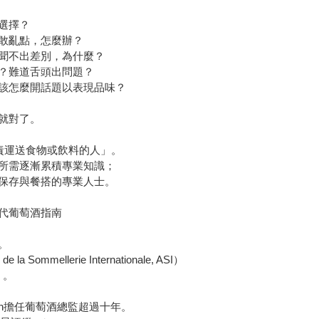
選擇？
敢亂點，怎麼辦？
聞不出差別，為什麼？
？難道舌頭出問題？
該怎麼開話題以表現品味？
就對了。
負責運送食物或飲料的人」。
所需逐漸累積專業知識；
保存與餐搭的專業人士。
代葡萄酒指南
。
mellerie Internationale, ASI）
）。
in擔任葡萄酒總監超過十年。