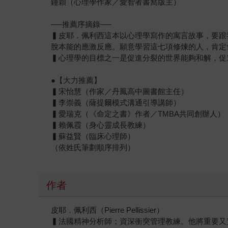
鐘穎（心理學作家／愛智者書窩版主）
──推薦序摘錄──
▍皮耶．佩利西這本以心理學寫作的寓言故事，要跟
脫本能的應激反應。願意學習這七項修煉的人，肯定
▍心理學的目標之一是促進分裂的世界能夠和解，促
●【大力推薦】
▍宋怡慧（作家／丹鳳高中圖書館主任）
▍李崇義（薩提爾模式溝通引導講師）
▍愛瑞克（《命定之書》作者／TMBA共同創辦人）
▍賴佩霞（身心靈成長教練）
▍蘇益賢（臨床心理師）
（依姓氏筆劃順序排列）
作者
皮耶．佩利西（Pierre Pellissier）
▍法國精神分析師；資深衝突管理教練。他將重要又