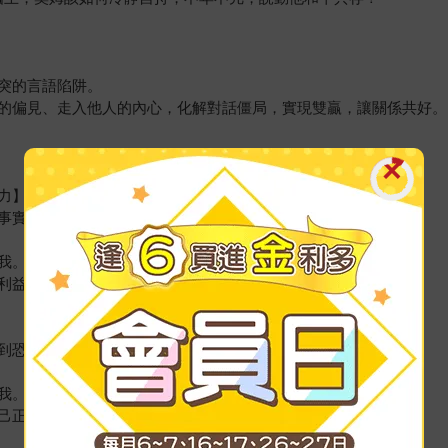
突的言語陷阱。
的偏見、走入他人的內心，化解對話僵局，實現雙贏，讓關係共好。
力】
事實」。
我。
利益。
到恐懼。
我。
己正承受著痛苦。