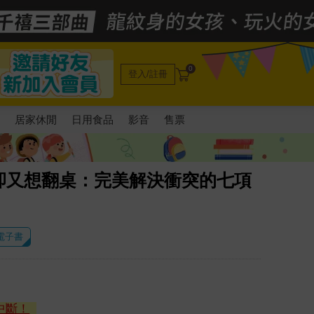
0
登入/註冊
電
居家休閒
日用食品
影音
售票
卻又想翻桌：完美解決衝突的七項
 電子書
中斷！