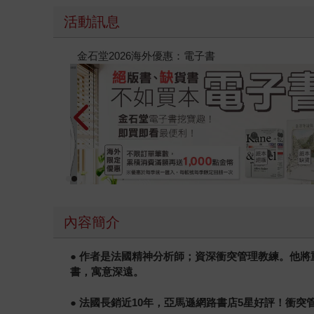
活動訊息
版）
春光ｘ奇幻基地｜全書系展
內容簡介
● 作者是法國精神分析師；資深衝突管理教練。他
書，寓意深遠。
● 法國長銷近10年，亞馬遜網路書店5星好評！衝突管