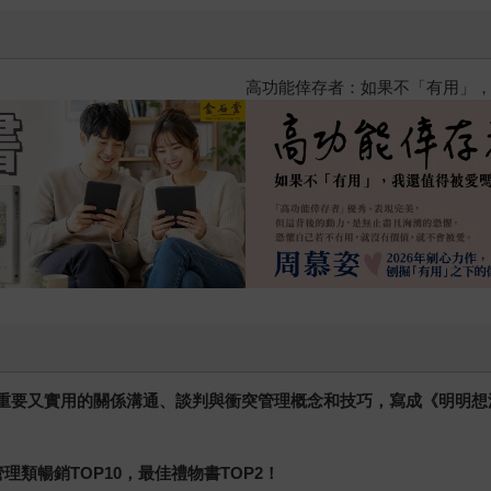
2026金石堂暑假漫博〈你好，我
將重要又實用的關係溝通、談判與衝突管理概念和技巧，寫成《明明想
理類暢銷TOP10，最佳禮物書TOP2！