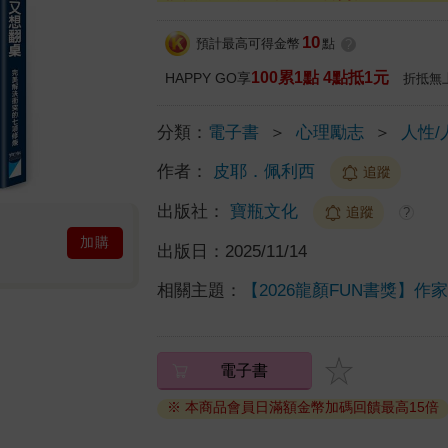
10
預計最高可得金幣
點
?
100累1點 4點抵1元
HAPPY GO享
折抵無
分類：
電子書
＞
心理勵志
＞
人性/
作者：
皮耶．佩利西
追蹤
出版社：
寶瓶文化
追蹤
?
加購
出版日：
2025/11/14
相關主題：
【2026龍顏FUN書獎】作
電子書
※ 本商品會員日滿額金幣加碼回饋最高15倍