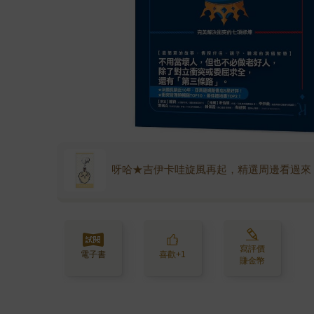
呀哈★吉伊卡哇旋風再起，精選周邊看過來
寫評價
電子書
喜歡+1
賺金幣