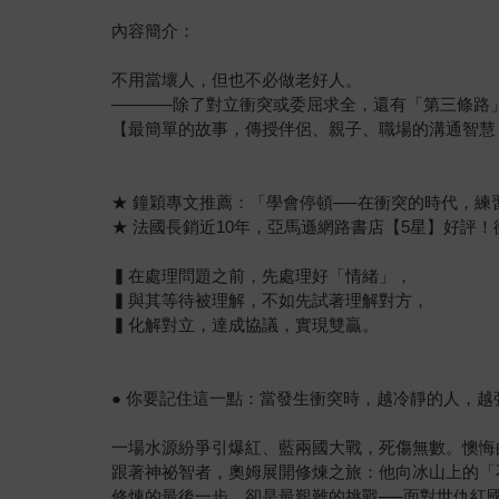
內容簡介：
不用當壞人，但也不必做老好人。
─────除了對立衝突或委屈求全，還有「第三條路」
【最簡單的故事，傳授伴侶、親子、職場的溝通智慧
★ 鐘穎專文推薦：「學會停頓──在衝突的時代，練
★ 法國長銷近10年，亞馬遜網路書店【5星】好評！衝
▍在處理問題之前，先處理好「情緒」，
▍與其等待被理解，不如先試著理解對方，
▍化解對立，達成協議，實現雙贏。
● 你要記住這一點：當發生衝突時，越冷靜的人，越
一場水源紛爭引爆紅、藍兩國大戰，死傷無數。懊悔
跟著神祕智者，奧姆展開修煉之旅：他向冰山上的「
修煉的最後一步，卻是最艱難的挑戰──面對世仇紅