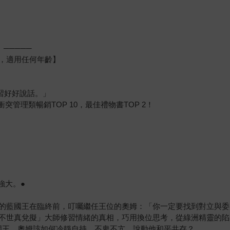
─────
，適用任何年齡】
習好好說話。」
突管理類暢銷TOP 10，最佳禮物書TOP 2！
強大。●
的藍國王在臨終前，叮囑繼任王位的奧姆：「你一定要找到對立與委
不世真兌擬」大師修習情緒的真相，巧用換位思考，從綠洲精靈的陷
國王，奧姆該如何冷靜自持，不卑不亢，說動他和平共存？