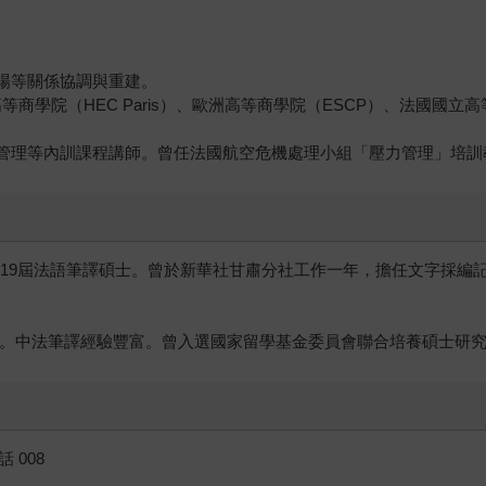
職場等關係協調與重建。
）、巴黎高等商學院（HEC Paris）、歐洲高等商學院（ESCP）、法
突管理等內訓課程講師。曾任法國航空危機處理小組「壓力管理」培訓
2019屆法語筆譯碩士。曾於新華社甘肅分社工作一年，擔任文字採編記
碩士。中法筆譯經驗豐富。曾入選國家留學基金委員會聯合培養碩士研
 008