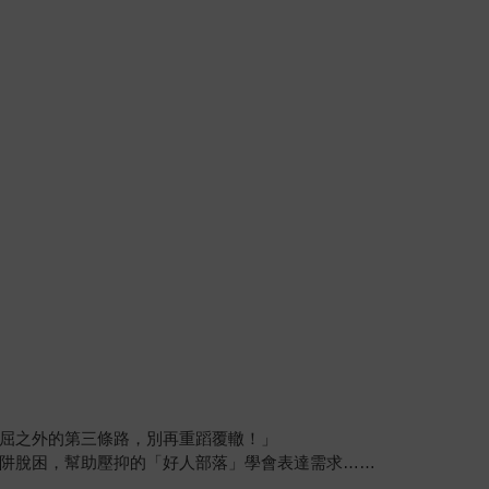
屈之外的第三條路，別再重蹈覆轍！」
阱脫困，幫助壓抑的「好人部落」學會表達需求……