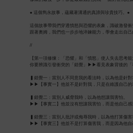
● 這個雋永故事，蘊藏著溝通的真諦與珍貴技巧。●
這個故事帶我們穿透憤怒與恐懼的表象，識破激發衝
跟著奧姆，我們也一步步地淬鍊能力，學會走出自己
//
【第一項修煉：「恐懼」和「憤怒」使人失去思考能
你要辨識引發衝突的「錯覺」▶▶看見表象背後的「
▍錯覺一：當別人不同意我的看法時，以為他是針對
▶▶【事實一】他並不是針對我，只是在維護自己的
▍錯覺二：當別人威脅我時，以為他想讓我害怕。
▶▶【事實二】他並沒有想讓我害怕，而是他自己感
▍錯覺三：當別人批評或侮辱我時，以為他打算傷害
▶▶【事實三】他並不是打算傷害我，而是因為他自