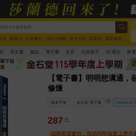
圭吾
楊双子
公益書包
16647續集
吉伊卡哇
高希均
通靈藥師
路邊攤新作
馬斯克
玩具總動員5
超慢跑
館
英文書
雜誌
電子書
文具
玩具親子
3C電玩
家
【電子書】明明想溝通，
修煉
?
紙本平裝
金石堂 電子書
Readmoo
287
元
認購希望書包，幫助弱勢孩童上學不