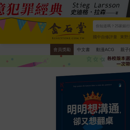
國中自修評量
東野
唯紅花綻放
奧德賽
會員獎勵
中文書
動漫ACG
親子