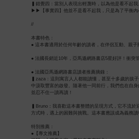
▍錯覺四：當別人表現出輕蔑時，以為他是看不起我
▶▶【事實四】他並不是看不起我，只是為了平衡內
//
本書特色：
● 這本書適用於任何年齡的讀者，在伴侶互動、親
● 法國長銷近10年，亞馬遜網路書店5星好評！衝突管
● 法國亞馬遜網路書店讀者推薦摘錄：
▍zaza：這則寓言人人都能讀懂，甚至十多歲的
中汲取豐富的啟發。隨著他一同前行，我們也在自身
並忍不住一讀再讀！
▍Bruno：我喜歡這本書整體的呈現方式，它不
方式時，遇上的困難與挑戰。這本書應該成為義務讀
特別推薦：
●【專文推薦】