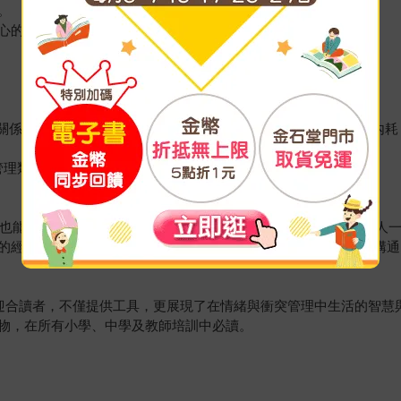
。
心的自卑，想要顯得高高在上。
子關係、職場溝通等不同狀況，幫助你不用痛苦對立、也不再委屈內耗
理類暢銷TOP10，最佳禮物書TOP2！
孩子也能輕鬆理解，但寓意卻極深刻。一開始，主角奧姆和我們每個人
的經歷與思考中進步，學會如何走出衝突、如何以更美好的方式溝通
流於迎合讀者，不僅提供工具，更展現了在情緒與衝突管理中生活的智
物，在所有小學、中學及教師培訓中必讀。