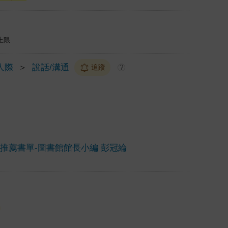
上限
人際
＞
說話/溝通
追蹤
?
家推薦書單-圖書館館長小編 彭冠綸