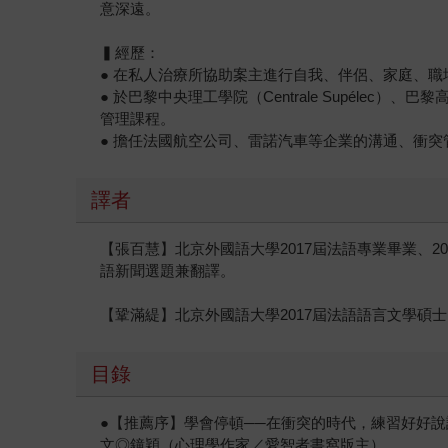
意深遠。
▍經歷：
● 在私人治療所協助案主進行自我、伴侶、家庭、
● 於巴黎中央理工學院（Centrale Supélec
管理課程。
● 擔任法國航空公司、雷諾汽車等企業的溝通、衝
譯者
【張百慧】北京外國語大學2017屆法語專業畢業、
語新聞選題兼翻譯。
【鞏滿緹】北京外國語大學2017屆法語語言文學
目錄
●【推薦序】學會停頓──在衝突的時代，練習好好說話
文◎鐘穎（心理學作家／愛智者書窩版主）