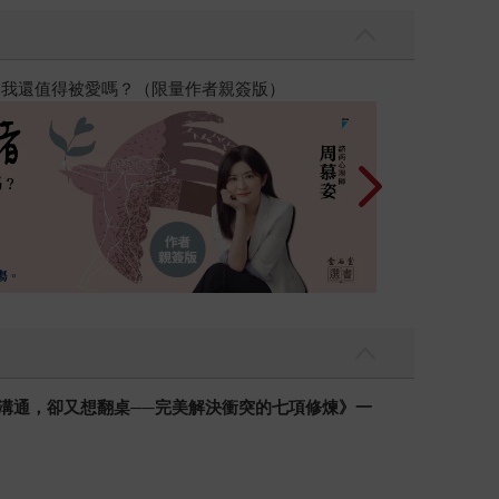
吃一點〉第二波
金石堂2026海
溝通，卻又想翻桌──完美解決衝突的七項修煉》一