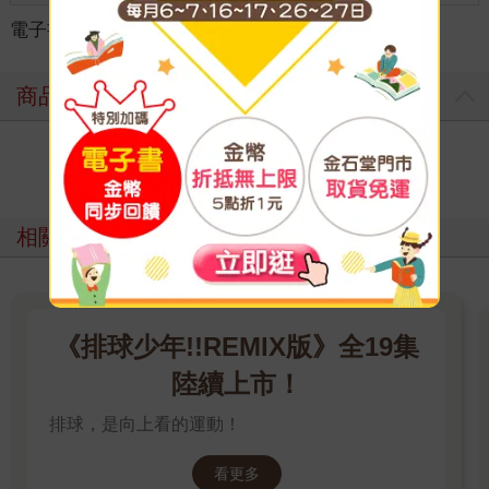
電子書
＞
漫畫
＞
日系職場運動
＞
運動競技
商品評價
寫評價
相關主題
《排球少年!!REMIX版》全19集
陸續上市！
排球，是向上看的運動！
看更多