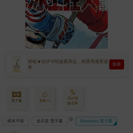
呀哈★吉伊卡哇旋風再起，精選周邊看過
加購
來
寫評價
電子書
喜歡+1
賺金幣
?
紙本平裝
金石堂 電子書
Readmoo 電子書