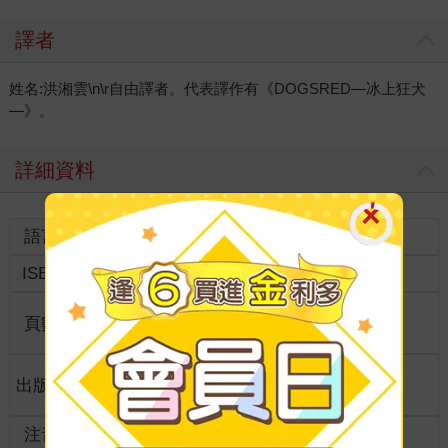
譯者
姓名:洪湘雲\n\r自由譯者。代表譯作有《DOGSRED—冰上狂犬
—》。
詳細資料
語言
中文繁體
裝訂
ISBN
9786264345873
分級
普通級
商品規
頁數
162
32開13*19cm
格
適讀年
出版地
台灣
全齡適讀
齡
注音
級別