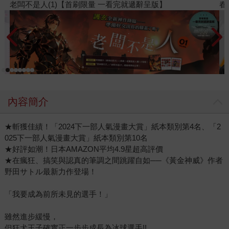
春光ｘ奇幻基地｜全書系展
內容簡介
★斬獲佳績！「2024下一部人氣漫畫大賞」紙本類別第4名、「2
025下一部人氣漫畫大賞」紙本類別第10名
★好評如潮！日本AMAZON平均4.9星超高評價
★在瘋狂、搞笑與認真的筆調之間跳躍自如──《黃金神威》作者
野田サトル最新力作登場！
「我要成為前所未見的選手！」
雖然進步緩慢，
但狂犬王子確實正一步步成長為冰球選手!!