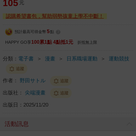
105
元
認購希望書包，幫助弱勢孩童上學不中斷！
5
預計最高可得金幣
點
?
100累1點 4點抵1元
HAPPY GO享
折抵無上限
分類：
電子書
＞
漫畫
＞
日系職場運動
＞
運動競技
追蹤
作者：
野田サトル
追蹤
出版社：
尖端漫畫
追蹤
出版日：
2025/11/20
活動訊息