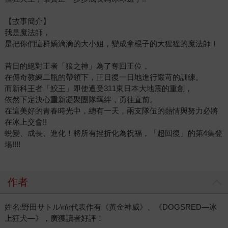
【故事簡介】
我是魔法師，
是把你們這群嬌滴滴的大小姐，變成拿棍子的大猩猩的魔法師！
昔日的絕對王者「狼之神」為了奪回王位，
在傳奇教練二瓶的帶領下，正日復一日地進行嚴苛的訓練。
而新科王者「鮫王」即使遭受311東日本大地震的重創，
依然下定決心重新凝聚團隊羈絆，勇往直前。
在這美好的青春時光中，總有一天，兩支隊伍的熱情與努力必將
在冰上交會!!
蛻變、成長、進化！將所有挫折化為祝福，「超回復」的第4集登
場!!!!
作者
姓名:野田サトル\n\r代表作有《黃金神威》、《DOGSRED—冰
上狂犬—》，廣獲讀者好評！