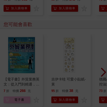
持與
「日
加入購物車
加入購物車
您可能會喜歡
【電子書】外貿業務英
吉伊卡哇 可愛小貼紙-
德國A
文：從入門到精通，一
黃
控油
本搞定外貿全流程【有
凝露3
266
38
7
折
特價
元
95
折
特價
元
73
折
聲】
髮根
調理
電子書
加入購物車
滋潤