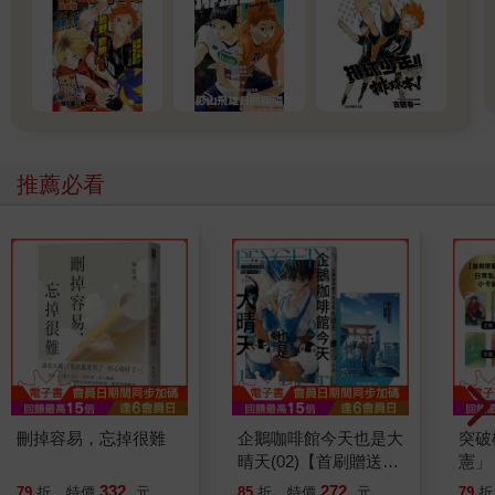
推薦必看
刪掉容易，忘掉很難
企鵝咖啡館今天也是大
突破
晴天(02)【首刷贈送
憲」
「謹賀新年」收藏卡】
台灣
332
272
79
折
特價
元
85
折
特價
元
79
折