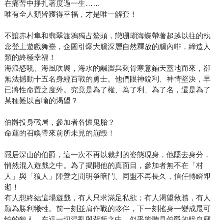
在痛苦中掙扎著度過一生……
唯有全人類皆獲得幸福，才是唯一解套！
不讓赤村隼和翡翠渡鴉獨占鰲頭，戀珊瑚海蝶帶著超越以往的執
念登上遊戲舞臺，企圖引爆大腦深層自然釋放的腦內啡，締造人
類的終極幸福！
海浪怒吼、海風吹襲，海水的鹹澀與刺骨寒意鋪天蓋地而來，卻
無法撼動十五名身經百戰的勇士。他們眼神銳利、神情堅決，早
已將性命置之度外。究竟是為了權、為了利、為了名，還是為了
某種難以言喻的渴望？
伯爵投身戰局，參加者各懷鬼胎？
命運的召喚帶來前所未見的崩毀！
隱居深山的伯爵，這一次不再以裁判的姿態現身，他隱去身分，
悄然混入遊戲之中。為了揭開他的真面目，參加者無不在「村
人」與「狼人」陣營之間明爭暗鬥。同盟不再長久，信任轉瞬即
逝！
有人想終結這場遊戲，有人只求滿足私欲；有人渴望救贖，有人
願為勝利犧牲。前一刻並肩作戰的夥伴，下一刻搖身一變成最可
怕的敵人。在這一切混亂與背叛之中，似乎能聽見伯爵的暗自竊