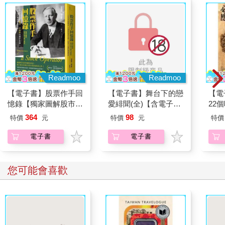
Readmoo
Readmoo
【電子書】股票作手回
【電子書】舞台下的戀
【電
憶錄【獨家圖解股市最
愛緋聞(全)【含電子限
22
小阻力路徑】
定特典】
364
98
特價
元
特價
元
特價
電子書
電子書
您可能會喜歡