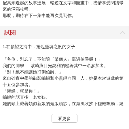
配高潮迭起的故事進展，暢遊在文字和圖畫中，盡情享受閱讀帶
來的滿滿收穫。
那麼，期待在下一集中能再次見到你。
試閱
1.在願望之海中，揚起靈魂之帆的女子
「各位，別忘了，不能讓『某個人』贏過伯爵喔！」
我們的同學──紫崎燕目光銳利的瞪著其中一名參加者。
「對！絕不能讓她打倒伯爵。」
來自砂夜中學的御影蝙蝠和小燕瞪向同一人，她是本次遊戲的第
十五位參加者。
「海蝶，就是你！」
蝙蝠的話直指一名女孩。
她的頭上戴著類似新娘的短版頭紗，在海風吹拂下輕輕飄動，總
是眉目低垂的她，給人一種眼睛半閉的錯覺。
「小燕、蝙蝠，兩位的話說得太重了吧？」
看更多
「並沒有！因為你的願望不是讓遊戲結束。」
「是的，使遊戲落幕並非我的願望。」