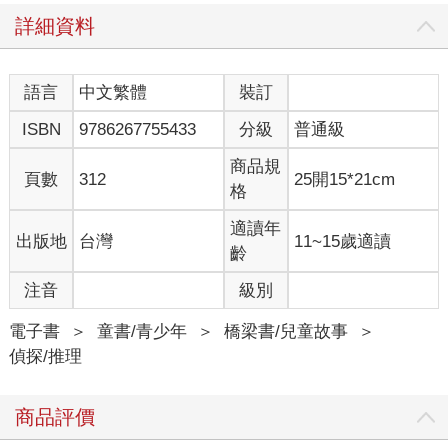
就讀汐濱中學的戀珊瑚海蝶露出溫柔的笑容。
詳細資料
「『腦內啡』是一種為人類帶來幸福感的神經傳導物質。如果所
有人都能隨時分泌大量腦內啡，世上將不再有憤怒與悲傷……而
這才是我的心願。」
語言
中文繁體
裝訂
「你把憤怒和悲傷當成體內產生的毒素嗎？」
ISBN
9786267755433
分級
普通級
羅鱶露出困惑又無奈的神情。
「那些情緒是生物為了辨識危險和威脅演化出的機能！人類為了
商品規
想逃離憤怒與悲傷，不斷追求進步與文明，倘若這些情緒消失，
頁數
312
25開15*21cm
格
等待我們的將只有毀滅。」
「若全人類都能被幸福感包圍，不受恐懼與痛苦的威脅迎向終
適讀年
出版地
台灣
11~15歲適讀
結，這不才是最幸福的結局嗎？」
齡
「可是、可是……這樣一點都不好玩啊！人生際遇有高有低，才
有樂趣，你不覺得嗎？」鬥魚說。
注音
級別
「我不否認這種想法。然而，那些因疾病與飢餓而痛苦的人呢？
還有陷入絕望、跌入谷底的人呢？」
電子書
＞
童書/青少年
＞
橋梁書/兒童故事
＞
鬥魚沒有回應海蝶的反問，只是嘲諷般的揚起嘴角。
偵探/推理
「能『享受』憤怒與悲傷者，在全人類中極為少數。大多數人會
被這些情緒吞噬，在痛苦中掙扎著度過一生。」
商品評價
「拯救他們是醫生和政治家的責任，不是你該插手的事！」
我忍不住插話，海蝶轉過頭看向我。