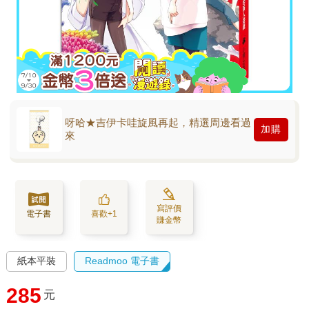
呀哈★吉伊卡哇旋風再起，精選周邊看過
加購
來
寫評價
電子書
喜歡+1
賺金幣
紙本平裝
Readmoo 電子書
285
元