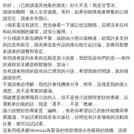
你好，（已經讀過其他集的朋友）好久不見！我是甘雪冰。
謝謝你翻開「狼人生存遊戲」系列，如果你能懷抱著興奮的心情
讀完它，我會非常開心。
（倘若還沒有讀完，想先偷看一下後記也沒關係，這裡沒有任何
和結局相關的爆雷，請安心服用。）
十分感謝大家在網路平臺，或經由小熊出版轉達，給我許多支持
的訊息和留言，很高興這套作品的推出能引起討論，並獲得那麼
多讀者的迴響和肯定。
有些讀者提到未來的志願是當小說家，我想告訴你們的是──創作
的過程並非總是輕鬆愉快，加油！
也有讀者熱情的提供自己撰寫的小說，希望我抽空閱讀，真的很
謝謝你們。
不過請務必理解：我也許會找機會分享，然而，這僅是我的個人
感想，並不是專業的建議。
我確實是個專職寫小說的人，但不是使小說變得更好的專家。以
運動來比喻的話，我是「選手」，不是「教練」。
讓小說變好的專家是「編輯」，假若你希望自己的創作能獲得專
業建議，不妨試著投稿至各出版社，坊間也有許多徵稿的活動或
比賽，都可以試試看。
這集同樣承蒙himesuz為緊張的情節增添出色吸睛的插圖。請搭