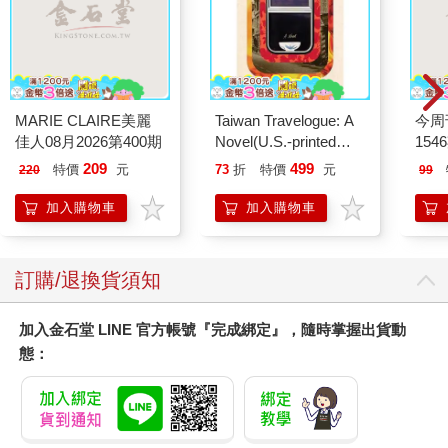
MARIE CLAIRE美麗
Taiwan Travelogue: A
今周
佳人08月2026第400期
Novel(U.S.-printed
154
edition)
209
499
特價
元
73
折
特價
元
220
99
加入購物車
加入購物車
訂購/退換貨須知
加入金石堂 LINE 官方帳號『完成綁定』，隨時掌握出貨動
態：