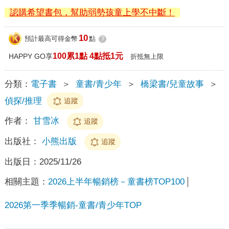
認購希望書包，幫助弱勢孩童上學不中斷！
10
預計最高可得金幣
點
?
100累1點 4點抵1元
HAPPY GO享
折抵無上限
分類：
電子書
＞
童書/青少年
＞
橋梁書/兒童故事
＞
偵探/推理
追蹤
作者：
甘雪冰
追蹤
出版社：
小熊出版
追蹤
出版日：
2025/11/26
相關主題：
2026上半年暢銷榜－童書榜TOP100
2026第一季季暢銷-童書/青少年TOP