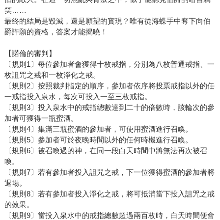
笑……
最終的結局是毀滅，還是願望的實現？唯有從海蝶手中奪下向伯
爵許願的資格，答案才能揭曉！
【諾倫的審判】
〔規則1〕每位參加者會獲得十枚戒指，分別為八枚普通戒指、一
枚詛咒之戒和一枚淨化之戒。
〔規則2〕按照裁判指定的順序，參加者依序將投票戒指以外的任
一戒指投入泉水，每次可投入一至三枚戒指。
〔規則3〕投入泉水中的戒指總數達到二十的倍數時，該輪次的參
加者可獲得一瓶蜜酒。
〔規則4〕集滿三瓶蜜酒的參加者，可使用蜜酒進行召喚。
〔規則5〕參加者可於夜晚時間以外的任何時機進行召喚。
〔規則6〕被召喚過的神，在同一段白天時間中將無法再次被召
喚。
〔規則7〕若有參加者投入詛咒之戒，下一位獲得蜜酒的參加者將
退場。
〔規則8〕若有參加者投入淨化之戒，將可抵消當下投入詛咒之戒
的效果。
〔規則9〕當投入泉水中的戒指總數超過兩百枚時，白天時間便會