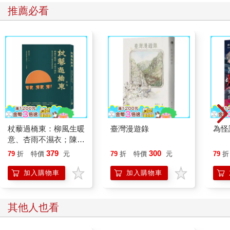
推薦必看
杖藜過橋東：柳風生暖
臺灣漫遊錄
為怪
意、杏雨不濕衣；陳亮
恭談以心轉境的適齡漫
379
300
79
折
特價
元
79
折
特價
元
79
折
想
加入購物車
加入購物車
其他人也看