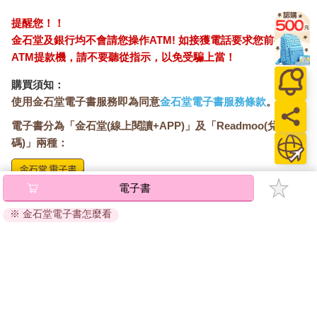
提醒您！！
金石堂及銀行均不會請您操作ATM! 如接獲電話要求您前往
ATM提款機，請不要聽從指示，以免受騙上當！
購買須知：
使用金石堂電子書服務即為同意
金石堂電子書服務條款
。
電子書分為「金石堂(線上閱讀+APP)」及「Readmoo(兌換
碼)」兩種：
電子書
將儲存於會員中心→電子書服務「我的e書櫃」，點選線上
閱讀直接開啟閱讀。
※ 金石堂電子書怎麼看
線上閱讀：
建議使用Chrome、Microsoft Edge 有較佳的線上瀏覽效
果， iOS 16 或以上版本，Android 6.0 以上版本，建議裝
置有6GB以上的記憶體，至少有 30 MB以上的容量。
離線閱讀：
APP下載：
iOS
Android