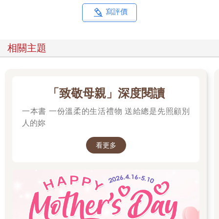
「你沒有理由阻止我介入。況且，這是最有效的方式。憤怒和悲
寫評價
傷這些無意義的情緒，應該立刻消除。」
「有意義！」蝙蝠輕觸脖子上的頸環，咬牙喊道：「有些人會因
為憤怒而成長，從悲傷中重新站起。」
相關主題
「對！我們能面對痛苦，就像現在這樣。」
「那麼那些無法振作、沒有辦法面對痛苦的人呢？」
「咦……」
「如果校園發生霸凌，被霸凌者無法提振精神，或承受不了痛
「致敬母親」深度閱讀
苦，你們會責怪他不夠堅強嗎？」
我和蝙蝠頓時語塞，海蝶的語氣中帶著幾分無奈。
一本書 一份溫柔的生活禮物 送給總是先照顧別
「你們幾個別自以為是了。覺得自己能做到，別人肯定也能做
人的妳
到，對吧？如果做不到，就歸咎於不夠努力、心智不堅……這都
是毫無根據且自私的結論。」
看更多
這番話好似打了我一記耳光，我只能閉上嘴。
「心靈脆弱不是罪。無論是被失意擊垮，抑或是從痛苦中逃跑，
每個人都該平等的擁有幸福。假若我的願望得以實現，即便是弱
者，也能以弱者的模樣獲得幸福。請問，這有什麼不對？」
面對海蝶的連番追問，我和蝙蝠只能吞下原本想說的話。
「我隨時接受反駁。只要能說服我，讓我相信我是錯的，或許我
就會改變想法。」