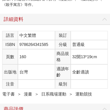
《殺手寓言》等作。
詳細資料
語言
中文繁體
裝訂
ISBN
9786264341585
分級
普通級
商品規
頁數
160
32開13*19cm
格
適讀年
出版地
台灣
全齡適讀
齡
注音
級別
電子書
＞
漫畫
＞
日系職場運動
＞
運動競技
商品評價