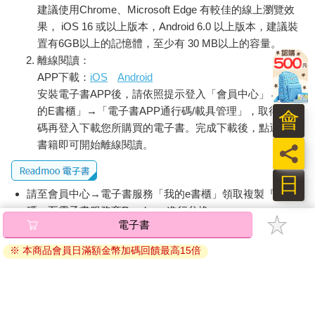
建議使用Chrome、Microsoft Edge 有較佳的線上瀏覽效
果， iOS 16 或以上版本，Android 6.0 以上版本，建議裝
置有6GB以上的記憶體，至少有 30 MB以上的容量。
離線閱讀：
APP下載：
iOS
Android
安裝電子書APP後，請依照提示登入「會員中心」→「我
的E書櫃」→「電子書APP通行碼/載具管理」，取得通行
會
碼再登入下載您所購買的電子書。完成下載後，點選任一
書籍即可開始離線閱讀。
員
日
請至會員中心→電子書服務「我的e書櫃」領取複製『兌換
碼』至電子書服務商Readmoo進行兌換。
退換貨須知：
因版權保護，您在金石堂所購買的電子書僅能以金石堂專屬
的閱讀軟體開啟閱讀，無法以其他閱讀器或直接下載檔案。
依據「消費者保護法」第19條及行政院消費者保護處公告之
「通訊交易解除權合理例外情事適用準則」，非以有形媒介