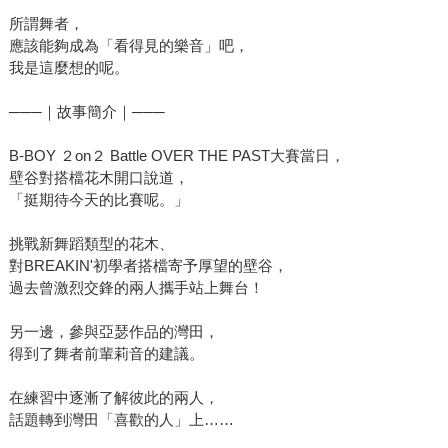
所謂舞者，
應該能夠成為「看得見的樂音」吧，
我是這麼想的呢。
───｜故事簡介｜───
B-BOY ２on２ Battle OVER THE PAST大賽當日，
壁谷對搭檔花木開口說道，
「挺期待今天的比賽呢。」
挑戰新舞蹈類型的花木、
對BREAKIN'初學者搭檔寄予厚望的壁谷，
過去曾激烈交鋒的兩人攜手站上舞台！
另一邊，參與亞瑟作品的灣田，
得到了舞者前輩莉音的建議。
在練習中逐漸了解彼此的兩人，
話題轉到灣田「喜歡的人」上……