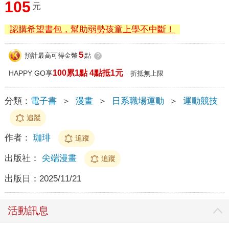
105
元
認購希望書包，幫助弱勢孩童上學不中斷！
5
預計最高可得金幣
點
?
100累1點 4點抵1元
HAPPY GO享
折抵無上限
分類：
電子書
＞
漫畫
＞
日系職場運動
＞
運動競技
追蹤
作者：
珈琲
追蹤
出版社：
尖端漫畫
追蹤
出版日：
2025/11/21
活動訊息