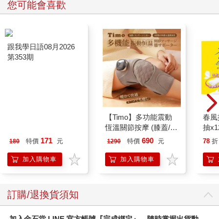
您可能會喜歡
跟我學日語08月2026
【Timo】多功能震動
春風
第353期
恆溫關節按摩 (膝蓋/
抽x1
肩/手肘通用) 無線充電
171
690
特價
元
特價
元
78
折
180
1290
加熱護膝 智能震動護
膝熱敷 【單入組】
加入購物車
加入購物車
訂購/退換貨須知
加入金石堂 LINE 官方帳號『完成綁定』，隨時掌握出貨動