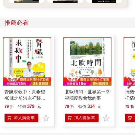
推薦必看
腎臟求救中：真希望
北歐時間：世界第一幸
情緒
40歲之前洪永祥醫師
福國度教會我的事
把情
就告訴我這些事
誰都
379
314
79
折
特價
元
79
折
特價
元
79
折
加入購物車
加入購物車