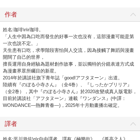
作者
姓名:珈琲\n\r珈琲。
「人生中因為口吃而發生的好事一次也沒有，這部漫畫可能是第
一次也說不定。」
天生患有口吃，求學階段害怕與人交流，因為接觸了舞蹈與漫畫
開闊了自己的世界，
擅長運用自身經驗為題材創作故事，並以獨特的分鏡表達方式成
為漫畫界眾所矚目的新星。
2014年於講談社旗下青年誌「good!アフタヌーン」出道。
陸續有『のぼる小寺さん』（全4巻）、『しったかブリリア』
（全2巻），其中『のぼる小寺さん』於2020改變成真人版電影，
目前於講談社「アフタヌーン」連載『ワンダンス』(中譯：
WONDANCE—熱舞青春—)，2025年十月動畫播出確定。
譯者
姓名:平川遊佐\n\r自由譯者，譯有《極樂街》、《孤高之人》、