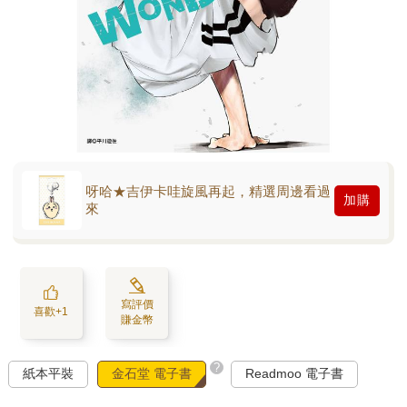
呀哈★吉伊卡哇旋風再起，精選周邊看過
加購
來
寫評價
喜歡+1
賺金幣
?
紙本平裝
金石堂 電子書
Readmoo 電子書