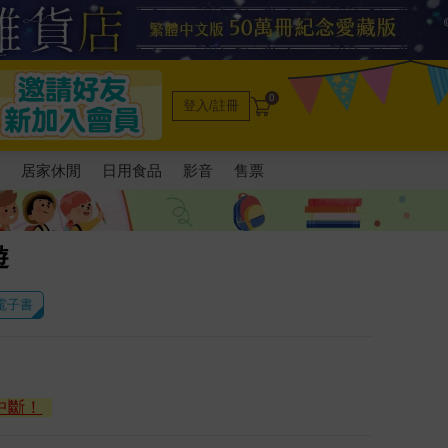
0
登入/註冊
電
居家休閒
日用食品
影音
售票
遊
 電子書
中斷！