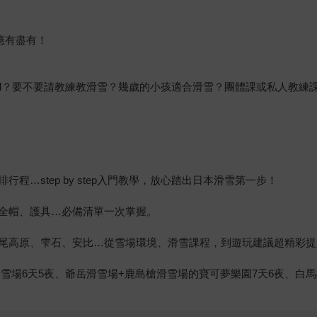
應有盡有！
oard？要不要請教練教滑雪？幾歲的小孩適合滑雪？團體課或私人教練
…step by step入門教學，放心踏出日本滑雪第一步！
全帽、護具…必備清單一次掌握。
尾高原、雫石、安比…從雪場環境、滑雪課程，到遊玩建議超精彩提
滑雪場6天5夜、爺岳滑雪場+鹿島槍滑雪場的寶可夢樂園7天6夜、白