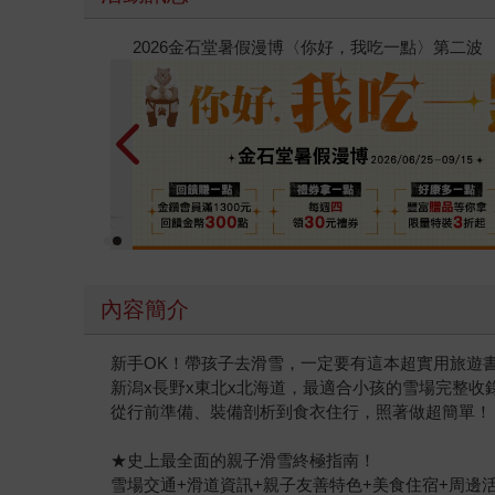
春光ｘ奇幻基地｜全書系展
內容簡介
新手OK！帶孩子去滑雪，一定要有這本超實用旅遊
新潟x長野x東北x北海道，最適合小孩的雪場完整收
從行前準備、裝備剖析到食衣住行，照著做超簡單！
★史上最全面的親子滑雪終極指南！
雪場交通+滑道資訊+親子友善特色+美食住宿+周邊