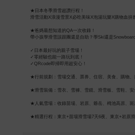
★日本冬季滑雪超讚行程！
滑雪活動X浪漫雪景X必吃美味X泡湯玩樂X購物血拚
★爸媽最想知道的QA一次收錄！
帶小孩學滑雪該跟團還是自助？學Ski還是Snowb
✓日本最好玩的親子雪場！
✓零經驗也能一路玩到底！
✓QRcode即掃即用超安心！
★行前規劃：雪場交通、票券、住宿、美食、購物、排行程
★滑雪裝備：雪衣、雪褲、雪鏡、滑雪板、雪鞋、安
★人氣雪場：收錄苗場、岩原、爺岳、栂池高原、斑
★精選行程：東京+苗場滑雪場7天6夜、東京+岩原