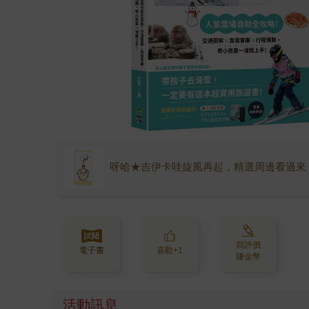
呀哈★吉伊卡哇旋風再起，精選周邊看過來
寫評價
電子書
喜歡+1
賺金幣
活動訊息