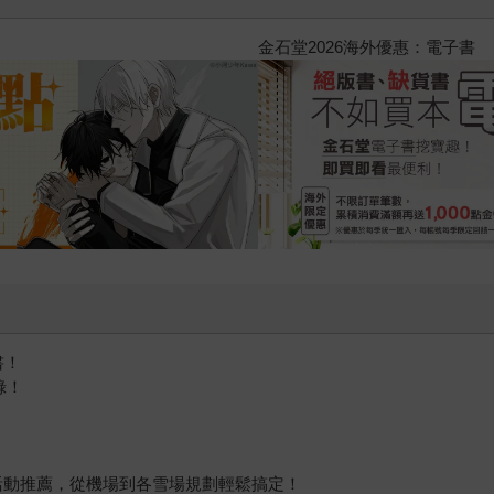
2026金石堂暑假漫博〈你好，我
書！
錄！
活動推薦，從機場到各雪場規劃輕鬆搞定！