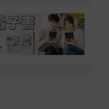
吃一點〉第二波
金石堂2026海