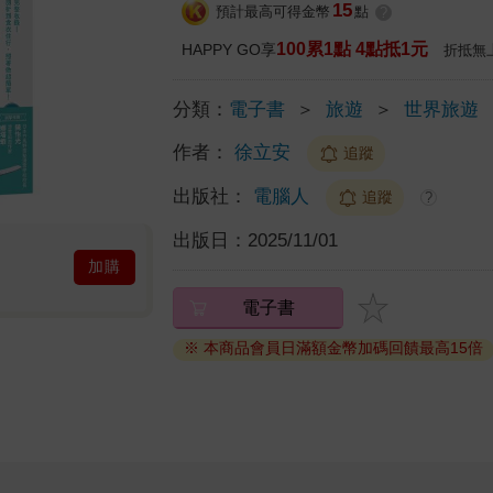
15
預計最高可得金幣
點
?
100累1點 4點抵1元
HAPPY GO享
折抵無
分類：
電子書
＞
旅遊
＞
世界旅遊
作者：
徐立安
追蹤
出版社：
電腦人
追蹤
?
出版日：
2025/11/01
加購
電子書
※ 本商品會員日滿額金幣加碼回饋最高15倍