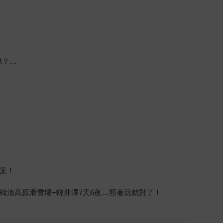
課？…
案！
馬栂池高原滑雪場+輕井澤7天6夜…照著玩就對了！