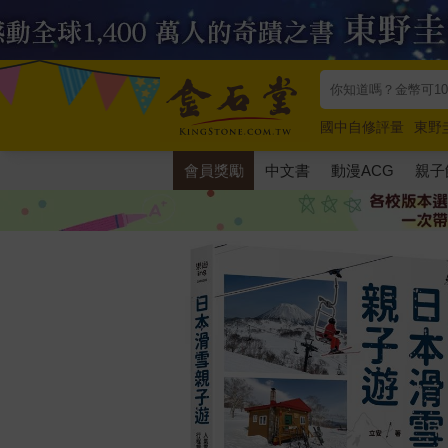
國中自修評量
東野
唯紅花綻放
奧德賽
會員獎勵
中文書
動漫ACG
親子