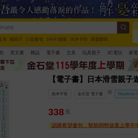
圭吾
楊双子
公益書包
16647續集
吉伊卡哇
通靈藥師
路邊攤新作
馬斯克
玩具總動員5
超慢跑
館
英文書
雜誌
電子書
文具
玩具親子
3C電玩
家
【電子書】日本滑雪親子
?
紙本平裝
金石堂 電子書
Readmoo
338
元
認購希望書包，幫助弱勢孩童上學不