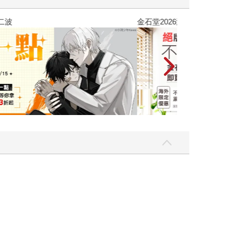
吃一點〉第二波
金石堂2026海