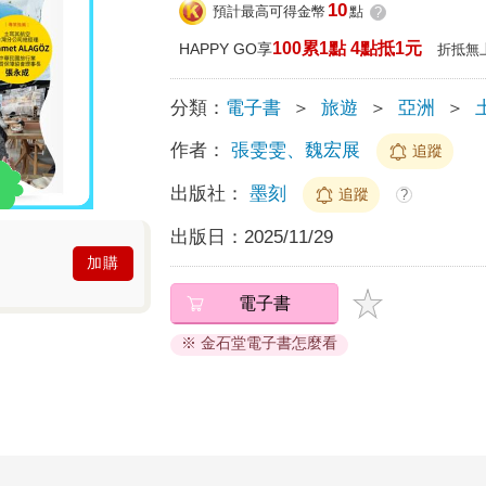
10
預計最高可得金幣
點
?
100累1點 4點抵1元
HAPPY GO享
折抵無
分類：
電子書
＞
旅遊
＞
亞洲
＞
作者：
張雯雯、魏宏展
追蹤
出版社：
墨刻
追蹤
?
出版日：
2025/11/29
加購
電子書
※ 金石堂電子書怎麼看