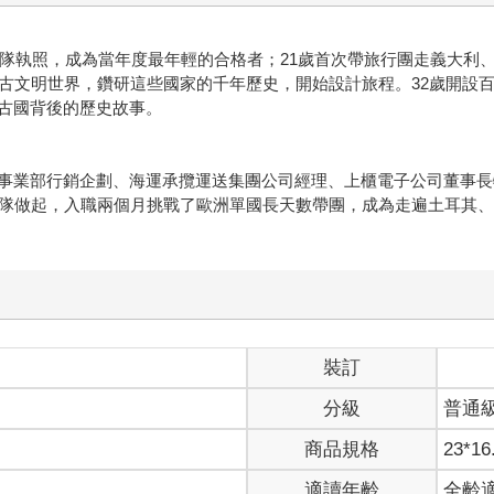
領隊執照，成為當年度最年輕的合格者；21歲首次帶旅行團走義大利
古文明世界，鑽研這些國家的千年歷史，開始設計旅程。32歲開設百
古國背後的歷史故事。
事業部行銷企劃、海運承攬運送集團公司經理、上櫃電子公司董事長
領隊做起，入職兩個月挑戰了歐洲單國長天數帶團，成為走遍土耳其
裝訂
分級
普通
商品規格
23*16
適讀年齡
全齡