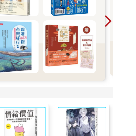
神
必備
品一
搞定
旅行
利平
看
更
多