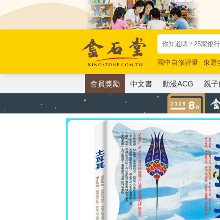
國中自修評量
東野
唯紅花綻放
奧德賽
會員獎勵
中文書
動漫ACG
親子