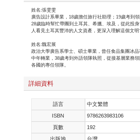
姓名:張雯雯
廣告設計系畢業，18歲擔任旅行社助理；19歲考到
28歲臨時幫忙帶團到土耳其、希臘、埃及，從此投身
人看見土耳其豐沛的人文資產，更深入理解這個文明
姓名:魏宏展
政治大學廣告系學士、碩士畢業，曾任食品集團冰品
中年轉業，38歲考到外語領隊執照，從接基層業務
各國的專任領隊。
詳細資料
語言
中文繁體
ISBN
9786263983106
頁數
192
出版地
台灣