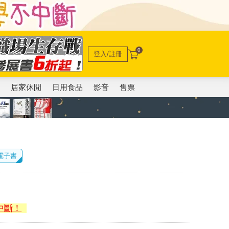
0
登入/註冊
電
居家休閒
日用食品
影音
售票
 電子書
中斷！