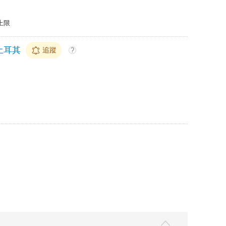
上限
土耳其
追蹤
?