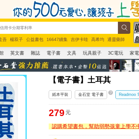
圭吾
楊双子
公益書包
16647續集
吉伊卡哇
高希均
通靈藥師
路邊攤新作
馬斯克
玩具總動員5
超慢跑
館
英文書
雜誌
電子書
文具
玩具親子
3C電玩
家
【電子書】土耳其
?
紙本平裝
金石堂 電子書
Readmoo
279
元
認購希望書包，幫助弱勢孩童上學不