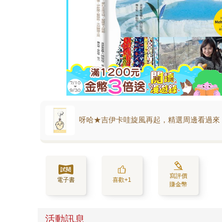
呀哈★吉伊卡哇旋風再起，精選周邊看過來
寫評價
電子書
喜歡+1
賺金幣
活動訊息