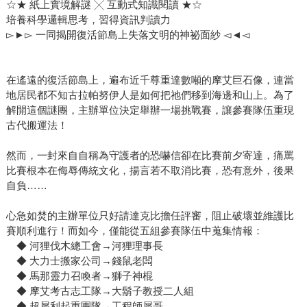
☆★ 紙上實境解謎 ╳ 互動式知識閱讀 ★☆
培養科學邏輯思考，習得資訊判讀力
▻►▻ 一同揭開復活節島上失落文明的神祕面紗 ◅◄◅
在遙遠的復活節島上，遍布近千尊重達數噸的摩艾巨石像，連當
地居民都不知古拉帕努伊人是如何把祂們移到海邊和山上。為了
解開這個謎團，主辦單位決定舉辦一場挑戰賽，讓參賽隊伍重現
古代搬運法！
然而，一封來自自稱為守護者的恐嚇信卻在比賽前夕寄達，痛罵
比賽根本在侮辱傳統文化，揚言若不取消比賽，恐有意外，後果
自負……
心急如焚的主辦單位只好請達克比擔任評審，阻止破壞並維護比
賽順利進行！而如今，僅能從五組參賽隊伍中蒐集情報：
◆ 河狸伐木總工會→河狸理事長
◆ 大力士搬家公司→錢鼠老闆
◆ 馬那靈力召喚者→獅子神棍
◆ 摩艾考古志工隊→大鬍子教授二人組
◆ 超犀利起重團隊→工程師犀哥