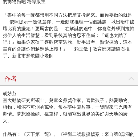
的博物館吧 粉專版主
「書中的每一隊都想用不同方法把摩艾搬起來。而你要做的就是
──依照提示一邊做選擇、一邊動腦推理一個個謎題，揪出暗中破
壞比賽的嫌犯！更厲害的是──在解謎的途中，你會意外學到拉帕
努伊人的生活智慧，看到最後真的會忍不住喊：『這也太酷了
吧！』如果你家孩子喜歡密室逃脫、動手思考、熱愛探險，這本
書真的會讓你們越翻越上癮！」──賴玉敏｜教育部閱讀磐石推
手、新北市鶯歌國小老師
作者
胡妙芬
臺大動物研究所碩士、兒童金鼎獎作家。喜歡孩子，熱愛動物、
植物，和深不可測的萬物。常在夢中寫故事，一覺醒來忘光所有
劇情。夢想搔搔頭、搖筆桿，就能寫出世界的美好與天地的廣
大。
作品有：《天下第一龍》、《福衛二號救援檔案：來自第8蟲洞的