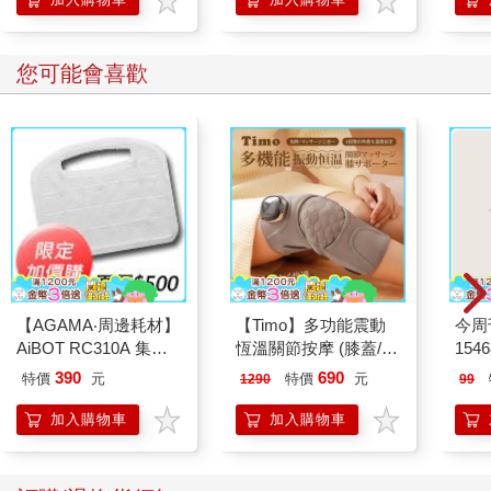
您可能會喜歡
【AGAMA‧周邊耗材】
【Timo】多功能震動
今周
AiBOT RC310A 集塵
恆溫關節按摩 (膝蓋/
154
盒專用3M防塵濾網
肩/手肘通用) 無線充電
390
690
特價
元
特價
元
1290
99
（一組4入）
加熱護膝 智能震動護
膝熱敷 【單入組】
加入購物車
加入購物車