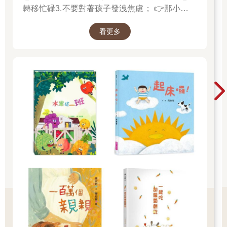
轉移忙碌3.不要對著孩子發洩焦慮； 👉那小朋友
該如何適應過渡期呢？1.可給予適當的安撫玩具
看更多
也許是熟悉的玩偶增加安全感 2.與孩子分開時請
好好堅定道別不可哄騙,並保證會回到身邊3.準時
守約的接回孩子 好好的渡這個時期，爸爸媽媽和
孩子一起迎接成長的過程！真是太好了！ 🎉金石
堂開學季！爸媽好輕鬆教你一站購足！文具、書
包、書套參展品全面5折起！👉文具滿777送80
元電子禮券 👉全站商品滿1200回饋4%金幣