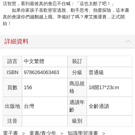
活智慧，看到最後真的會忍不住喊：「這也太酷了吧！」
如果你家孩子喜歡密室逃脫、動手思考、熱愛探險，這本書
真的會讓你們越翻越上癮。準備好了嗎？摩艾搬運賽，正式開
始！
詳細資料
語言
中文繁體
裝訂
ISBN
9786264063463
分級
普通級
商品規
頁數
156
18開17*23cm
格
適讀年
出版地
台灣
全齡適讀
齡
注音
級別
電子書
＞
童書/青少年
＞
知識學習漫畫
＞