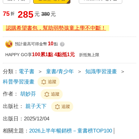
285
75
折
元
380
元
認購希望書包，幫助弱勢孩童上學不中斷！
10
預計最高可得金幣
點
?
100累1點 4點抵1元
HAPPY GO享
折抵無上限
分類：
電子書
＞
童書/青少年
＞
知識學習漫畫
＞
科普學習漫畫
追蹤
作者：
胡妙芬
追蹤
出版社：
親子天下
追蹤
出版日：
2025/12/04
相關主題：
2026上半年暢銷榜－童書榜TOP100