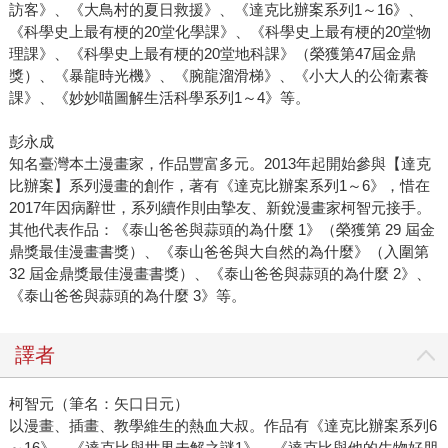
訪客》、《大鳥村的夏日救援》、《達克比辦案系列1～16》、
《科學史上最有梗的20堂化學課》、《科學史上最有梗的20堂物
理課》、《科學史上最有梗的20堂地科課》（榮獲第47屆金鼎
獎）、《暴龍時光機》、《腕龍溜滑梯》、《小大人的公衛素養
課》、《妙妙喵圖解生活科學系列1～4》等。
彭永成
知名臺灣本土漫畫家，作品豐富多元。2013年起開始參與【達克
比辦案】系列漫畫的創作，著有《達克比辦案系列1～6》，惜在
2017年因病辭世，系列續作則由摯友、新銳漫畫家柯智元接手。
其他代表作品：《泰山爸爸與蒜頭的為什麼 1》（榮獲第 29 屆金
鼎獎最佳漫畫書獎）、《泰山爸爸與大自然的為什麼》（入圍第
32 屆金鼎獎最佳漫畫書獎）、《泰山爸爸與蒜頭的為什麼 2》、
《泰山爸爸與蒜頭的為什麼 3》等。
譯者
柯智元（筆名：矢口日元）
以漫畫、插畫、教學維生的熱血大叔。作品有《達克比辦案系列6
～16》、《達克比與世界未解之謎1》、《達克比與他的生物好朋