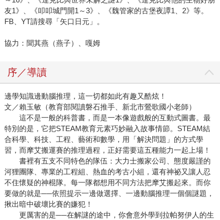
友1》、《叩叩城門開1～3》、《魏管家的古堡夜譚1、2》等。
FB、YT請搜尋「矢口日元」。
協力：聞其燕（燕子）、嘎姆
序／導讀
邊學知識邊動腦推理，這一切都如此有趣又酷炫！
文／賴玉敏（教育部閱讀磐石推手、新北市鶯歌國小老師）
這不是一般的科普書，而是一本像遊戲般的互動式圖書。最
特別的是，它把STEAM教育元素巧妙融入故事情節。STEAM結
合科學、科技、工程、藝術和數學，用「解決問題」的方式學
習，而摩艾搬運賽的推理過程，正好需要這五種能力一起上場！
書裡有五支不同特色的隊伍：大力士搬家公司、態度嚴謹的
河狸團隊、專業的工程組、熱血的考古小組，還有神祕又讓人忍
不住懷疑的神棍隊。每一隊都想用不同方法把摩艾搬起來。而你
要做的就是──依照提示一邊做選擇、一邊動腦推理一個個謎題，
揪出暗中破壞比賽的嫌犯！
更厲害的是──在解謎的途中，你會意外學到拉帕努伊人的生