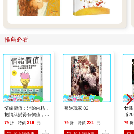
推薦必看
情緒價值：消除內耗，
叛逆玩家 02
廿載
把情緒變得有價值，跟
道2
誰都能自在相處
316
221
79
折
特價
元
79
折
特價
元
79
折
加入購物車
加入購物車