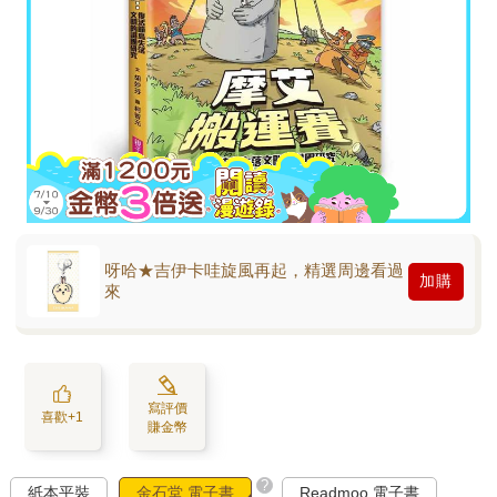
呀哈★吉伊卡哇旋風再起，精選周邊看過
加購
來
寫評價
喜歡+1
賺金幣
?
紙本平裝
金石堂 電子書
Readmoo 電子書