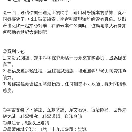
這一回，邀請你擔任達克比的助手，運用科學辦案的精神，從不
同參賽隊伍中找出破案線索，學習判讀與驗證線索的真偽。快跟
著達克比一起抽絲剝繭，在偵破案件的同時，也揭開摩艾石像如
何移動的世紀大謎團吧！
◎系列特色
1. 互動式閱讀，運用科學探究步驟一步步來實際參與，成為辦案
高手。
2. 提供反覆試驗途徑，重複嘗試錯誤，增進邏輯思考力與資訊判
讀力。
3. 每條路線蘊含破案關鍵物證，任何細節不可放過，提升閱讀敏
感度。
◎本書關鍵字：解謎、互動閱讀、摩艾石像、復活節島、世界未
解之謎、科學探究、科學邏輯、資訊判讀
◎無注音，9歲以上適讀
◎學習領域分類：自然，十九項議題：資訊