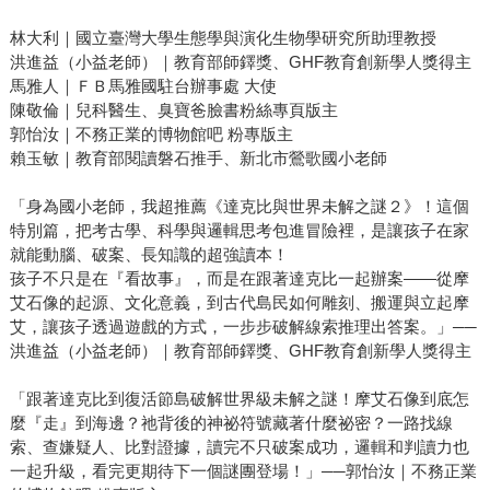
林大利｜國立臺灣大學生態學與演化生物學研究所助理教授
洪進益（小益老師）｜教育部師鐸獎、GHF教育創新學人獎得主
馬雅人｜ＦＢ馬雅國駐台辦事處 大使
陳敬倫｜兒科醫生、臭寶爸臉書粉絲專頁版主
郭怡汝｜不務正業的博物館吧 粉專版主
賴玉敏｜教育部閱讀磐石推手、新北市鶯歌國小老師
「身為國小老師，我超推薦《達克比與世界未解之謎２》！這個
特別篇，把考古學、科學與邏輯思考包進冒險裡，是讓孩子在家
就能動腦、破案、長知識的超強讀本！
孩子不只是在『看故事』，而是在跟著達克比一起辦案——從摩
艾石像的起源、文化意義，到古代島民如何雕刻、搬運與立起摩
艾，讓孩子透過遊戲的方式，一步步破解線索推理出答案。」──
洪進益（小益老師）｜教育部師鐸獎、GHF教育創新學人獎得主
「跟著達克比到復活節島破解世界級未解之謎！摩艾石像到底怎
麼『走』到海邊？祂背後的神祕符號藏著什麼祕密？一路找線
索、查嫌疑人、比對證據，讀完不只破案成功，邏輯和判讀力也
一起升級，看完更期待下一個謎團登場！」──郭怡汝｜不務正業