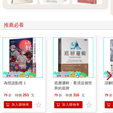
推薦必看
為怪談點燈 1
底層邏輯：看清這個世
請解
界的底牌
253
316
79
折
特價
元
79
折
特價
元
79
折
加入購物車
加入購物車