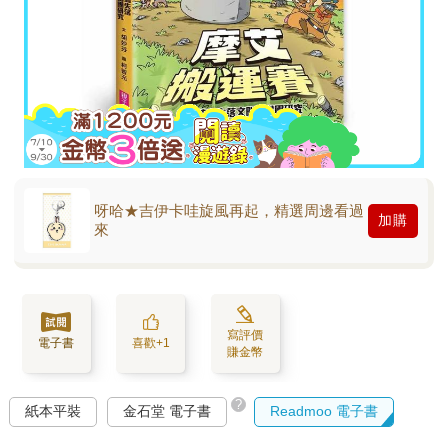
呀哈★吉伊卡哇旋風再起，精選周邊看過
加購
來
寫評價
電子書
喜歡+1
賺金幣
?
紙本平裝
金石堂 電子書
Readmoo 電子書