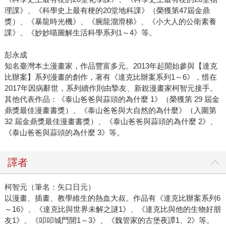
理課》、《科學史上最有梗的20堂地科課》（榮獲第47屆金鼎
獎）、《暴龍時光機》、《腕龍溜滑梯》、《小大人的公衛素養
課》、《妙妙喵圖解生活科學系列1～4》等。
彭永成
知名臺灣本土漫畫家，作品豐富多元。2013年起開始參與【達克
比辦案】系列漫畫的創作，著有《達克比辦案系列1～6》，惜在
2017年因病辭世，系列續作則由摯友、新銳漫畫家柯智元接手。
其他代表作品：《泰山爸爸與蒜頭的為什麼 1》（榮獲第 29 屆金
鼎獎最佳漫畫書獎）、《泰山爸爸與大自然的為什麼》（入圍第
32 屆金鼎獎最佳漫畫書獎）、《泰山爸爸與蒜頭的為什麼 2》、
《泰山爸爸與蒜頭的為什麼 3》等。
譯者
柯智元（筆名：矢口日元）
以漫畫、插畫、教學維生的熱血大叔。作品有《達克比辦案系列6
～16》、《達克比與世界未解之謎1》、《達克比與他的生物好朋
友1》、《叩叩城門開1～3》、《魏管家的古堡夜譚1、2》等。