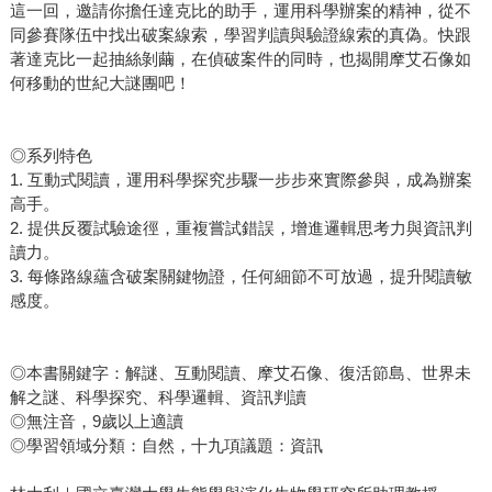
這一回，邀請你擔任達克比的助手，運用科學辦案的精神，從不
同參賽隊伍中找出破案線索，學習判讀與驗證線索的真偽。快跟
著達克比一起抽絲剝繭，在偵破案件的同時，也揭開摩艾石像如
何移動的世紀大謎團吧！
◎系列特色
1. 互動式閱讀，運用科學探究步驟一步步來實際參與，成為辦案
高手。
2. 提供反覆試驗途徑，重複嘗試錯誤，增進邏輯思考力與資訊判
讀力。
3. 每條路線蘊含破案關鍵物證，任何細節不可放過，提升閱讀敏
感度。
◎本書關鍵字：解謎、互動閱讀、摩艾石像、復活節島、世界未
解之謎、科學探究、科學邏輯、資訊判讀
◎無注音，9歲以上適讀
◎學習領域分類：自然，十九項議題：資訊