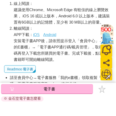
線上閱讀：
建議使用Chrome、Microsoft Edge 有較佳的線上瀏覽效
果， iOS 16 或以上版本，Android 6.0 以上版本，建議裝
置有6GB以上的記憶體，至少有 30 MB以上的容量。
離線閱讀：
APP下載：
iOS
Android
安裝電子書APP後，請依照提示登入「會員中心」→「我
的E書櫃」→「電子書APP通行碼/載具管理」，取得通行
碼再登入下載您所購買的電子書。完成下載後，點選任一
書籍即可開始離線閱讀。
請至會員中心→電子書服務「我的e書櫃」領取複製『兌換
碼』至電子書服務商Readmoo進行兌換。
電子書
退換貨須知：
※ 金石堂電子書怎麼看
因版權保護，您在金石堂所購買的電子書僅能以金石堂專屬
的閱讀軟體開啟閱讀，無法以其他閱讀器或直接下載檔案。
依據「消費者保護法」第19條及行政院消費者保護處公告之