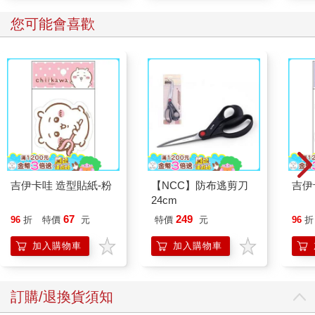
您可能會喜歡
吉伊卡哇 造型貼紙-粉
【NCC】防布逃剪刀
吉伊
24cm
67
249
96
折
特價
元
特價
元
96
折
加入購物車
加入購物車
訂購/退換貨須知