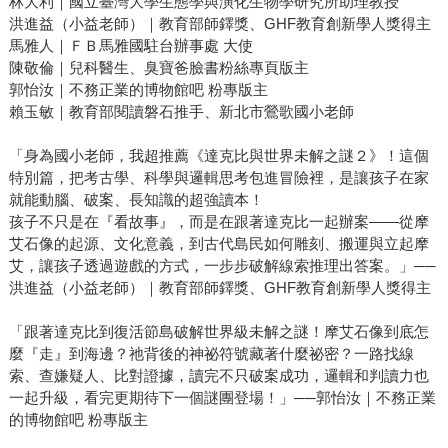
林大利｜國立臺灣大學生態學與演化生物學研究所助理教授
洪進益（小益老師）｜教育部師鐸獎、GHF教育創新學人獎得主
馬雅人｜ＦＢ馬雅國駐台辦事處 大使
陳敬倫｜兒科醫生、臭寶爸臉書粉絲專頁版主
郭怡汝｜不務正業的博物館吧 粉專版主
賴玉敏｜教育部閱讀磐石推手、新北市鶯歌國小老師
「身為國小老師，我超推薦《達克比與世界未解之謎２》！這個
特別篇，把考古學、科學與邏輯思考包進冒險裡，是讓孩子在家
就能動腦、破案、長知識的超強讀本！
孩子不只是在『看故事』，而是在跟著達克比一起辦案——從摩
艾石像的起源、文化意義，到古代島民如何雕刻、搬運與立起摩
艾，讓孩子透過遊戲的方式，一步步破解線索推理出答案。」──
洪進益（小益老師）｜教育部師鐸獎、GHF教育創新學人獎得主
「跟著達克比到復活節島破解世界級未解之謎！摩艾石像到底怎
麼『走』到海邊？祂背後的神祕符號藏著什麼祕密？一路找線
索、查嫌疑人、比對證據，讀完不只破案成功，邏輯和判讀力也
一起升級，看完更期待下一個謎團登場！」──郭怡汝｜不務正業
的博物館吧 粉專版主