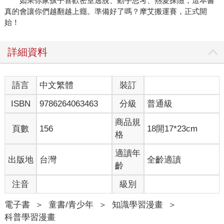
如果你家孩子喜歡密室逃脫、動手思考、熱愛探險，這本書
真的會讓你們越翻越上癮。準備好了嗎？摩艾搬運賽，正式開
始！
詳細資料
語言
中文繁體
裝訂
ISBN
9786264063463
分級
普通級
商品規
頁數
156
18開17*23cm
格
適讀年
出版地
台灣
全齡適讀
齡
注音
級別
電子書
＞
童書/青少年
＞
知識學習漫畫
＞
科普學習漫畫