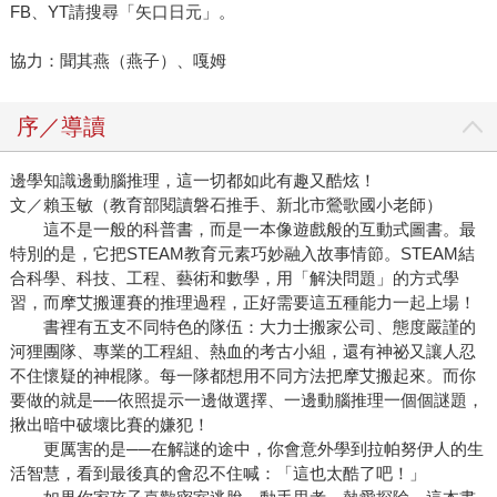
FB、YT請搜尋「矢口日元」。
協力：聞其燕（燕子）、嘎姆
序／導讀
邊學知識邊動腦推理，這一切都如此有趣又酷炫！
文／賴玉敏（教育部閱讀磐石推手、新北市鶯歌國小老師）
這不是一般的科普書，而是一本像遊戲般的互動式圖書。最
特別的是，它把STEAM教育元素巧妙融入故事情節。STEAM結
合科學、科技、工程、藝術和數學，用「解決問題」的方式學
習，而摩艾搬運賽的推理過程，正好需要這五種能力一起上場！
書裡有五支不同特色的隊伍：大力士搬家公司、態度嚴謹的
河狸團隊、專業的工程組、熱血的考古小組，還有神祕又讓人忍
不住懷疑的神棍隊。每一隊都想用不同方法把摩艾搬起來。而你
要做的就是──依照提示一邊做選擇、一邊動腦推理一個個謎題，
揪出暗中破壞比賽的嫌犯！
更厲害的是──在解謎的途中，你會意外學到拉帕努伊人的生
活智慧，看到最後真的會忍不住喊：「這也太酷了吧！」