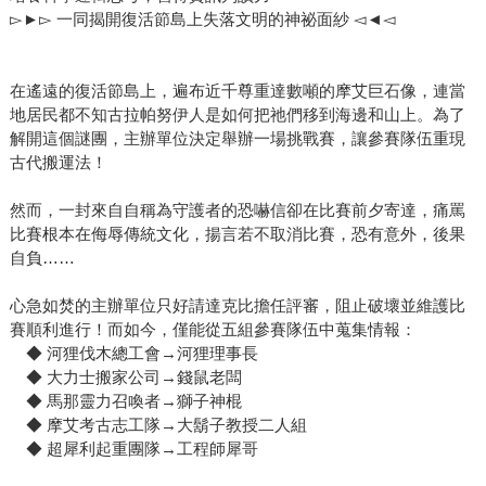
▻►▻ 一同揭開復活節島上失落文明的神祕面紗 ◅◄◅
在遙遠的復活節島上，遍布近千尊重達數噸的摩艾巨石像，連當
地居民都不知古拉帕努伊人是如何把祂們移到海邊和山上。為了
解開這個謎團，主辦單位決定舉辦一場挑戰賽，讓參賽隊伍重現
古代搬運法！
然而，一封來自自稱為守護者的恐嚇信卻在比賽前夕寄達，痛罵
比賽根本在侮辱傳統文化，揚言若不取消比賽，恐有意外，後果
自負……
心急如焚的主辦單位只好請達克比擔任評審，阻止破壞並維護比
賽順利進行！而如今，僅能從五組參賽隊伍中蒐集情報：
◆ 河狸伐木總工會→河狸理事長
◆ 大力士搬家公司→錢鼠老闆
◆ 馬那靈力召喚者→獅子神棍
◆ 摩艾考古志工隊→大鬍子教授二人組
◆ 超犀利起重團隊→工程師犀哥