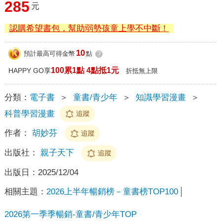
285
元
認購希望書包，幫助弱勢孩童上學不中斷！
10
預計最高可得金幣
點
?
100累1點 4點抵1元
HAPPY GO享
折抵無上限
分類：
電子書
＞
童書/青少年
＞
知識學習漫畫
＞
科普學習漫畫
追蹤
作者：
胡妙芬
追蹤
出版社：
親子天下
追蹤
出版日：
2025/12/04
相關主題：
2026上半年暢銷榜－童書榜TOP100
2026第一季季暢銷-童書/青少年TOP