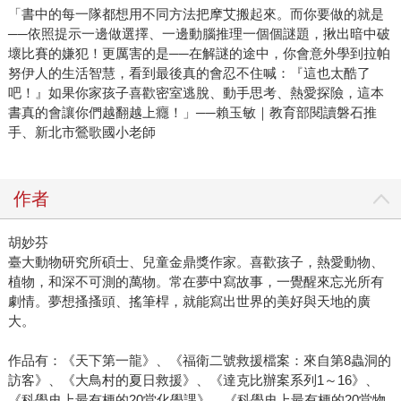
「書中的每一隊都想用不同方法把摩艾搬起來。而你要做的就是
──依照提示一邊做選擇、一邊動腦推理一個個謎題，揪出暗中破
壞比賽的嫌犯！更厲害的是──在解謎的途中，你會意外學到拉帕
努伊人的生活智慧，看到最後真的會忍不住喊：『這也太酷了
吧！』如果你家孩子喜歡密室逃脫、動手思考、熱愛探險，這本
書真的會讓你們越翻越上癮！」──賴玉敏｜教育部閱讀磐石推
手、新北市鶯歌國小老師
作者
胡妙芬
臺大動物研究所碩士、兒童金鼎獎作家。喜歡孩子，熱愛動物、
植物，和深不可測的萬物。常在夢中寫故事，一覺醒來忘光所有
劇情。夢想搔搔頭、搖筆桿，就能寫出世界的美好與天地的廣
大。
作品有：《天下第一龍》、《福衛二號救援檔案：來自第8蟲洞的
訪客》、《大鳥村的夏日救援》、《達克比辦案系列1～16》、
《科學史上最有梗的20堂化學課》、《科學史上最有梗的20堂物