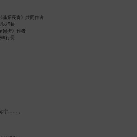
者、《基業長青》共同作者
長兼執行長
漫步華爾街》作者
暨執行長
赤字……，