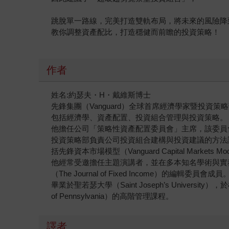
跳脫單一路線，完美打造雙軌布局，將未來的風險降
教你調整資產配比，打造穩健而前瞻的投資策略！
作者
姓名:約瑟夫・H・戴維斯博士
先鋒集團（Vanguard）全球首席經濟學家暨投
包括經濟學、資產配置、投資組合管理與投資策略。
他擔任公司「策略性資產配置委員會」主席，該委員
投資策略部負責公司投資組合建構與投資建議的方法
括先鋒資本市場模型（Vanguard Capital Ma
他經常受邀擔任主題演講者，並在多本知名學術與實務期刊發表白
（The Journal of Fixed Income）的編輯委員會成員
畢業於聖若瑟大學（Saint Joseph’s University
of Pennsylvania）的高階管理課程。
譯者