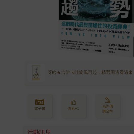
呀哈★吉伊卡哇旋風再起，精選周邊看過來
寫評價
電子書
喜歡+1
賺金幣
活動訊息