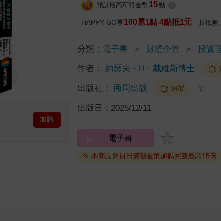
15
預計最高可得金幣
點
?
100累1點 4點抵1元
HAPPY GO享
折抵無
分類：
電子書
＞
財經企管
＞
投資
作者：
約瑟夫・H・戴維斯博士
出版社：
商周出版
追蹤
?
出版日：
2025/12/11
加購
電子書
※ 本商品會員日滿額金幣加碼回饋最高15倍