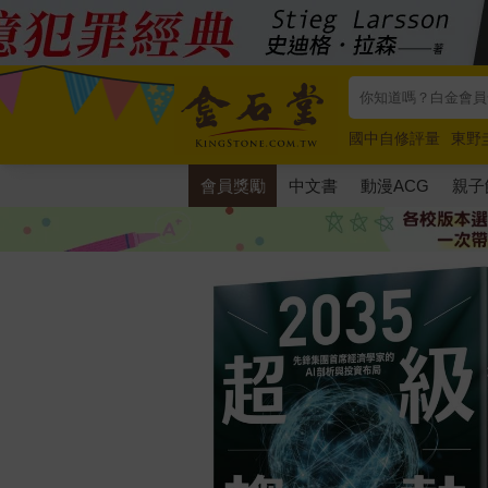
國中自修評量
東野
唯紅花綻放
奧德賽
會員獎勵
中文書
動漫ACG
親子