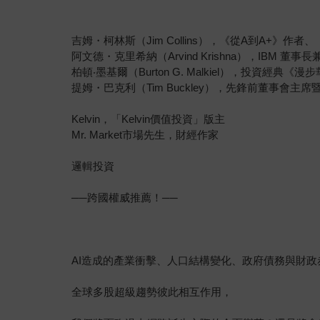
吉姆・柯林斯（Jim Collins），《從A到A+》作
阿文德・克里希納（Arvind Krishna），IBM 董事
柏頓‧墨基爾（Burton G. Malkiel），投資經典《
提姆・巴克利（Tim Buckley），先鋒前董事會主席
Kelvin，「Kelvin價值投資」版主
Mr. Market市場先生，財經作家
邏輯投資
──跨國權威推薦！──
AI造成的產業衝擊、人口結構變化、政府債務與財政
全球多股超級趨勢彼此相互作用，