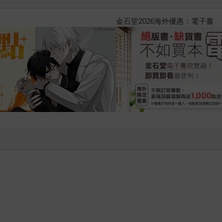
2026金石堂暑假漫博〈你好，我