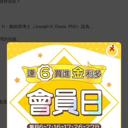
維持現狀？
戴維斯博士（Joseph H. Davis, PhD）認為，
之間的拉鋸，
配置，