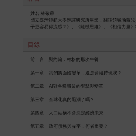
姓名:林敬蓉
國立臺灣師範大學翻譯研究所畢業，翻譯領域涵蓋兒
子更容易得流感？》、《隨機思維》、《相信力量》
目錄
前 言 與約翰．柏格的那次午餐
第一章 我們將面臨變革，還是會維持現狀？
第二章 AI對各種職業的衝擊與變革
第三章 全球化真的退潮了嗎？
第四章 人口結構不會決定經濟未來
第五章 政府債務與赤字，何者重要？