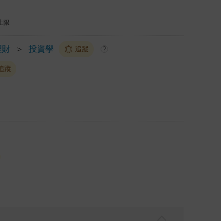
上限
理財
＞
投資學
追蹤
?
追蹤