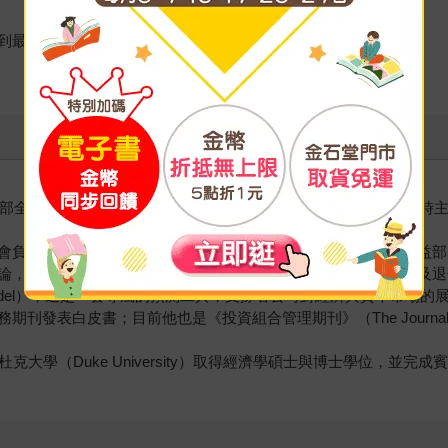
到最低，
資策略部全球主管。他領導的團隊負責先鋒的研究與思想領導方向，同
會負責管理多資產類別的投資解決方案；他同時也是先鋒固定收益部
論，並針對全球經濟與市場、投資策略與資產類別、投資人行為及退
rkets Model），這是一套專屬的預測工具，支撐著公司對經濟與資本市場的
皮書；目前他也是《投資組合管理期刊》（The Journal of Por
。
），於杜克大學（Duke University）取得經濟學碩士與博士學位，並完成賓州大學華