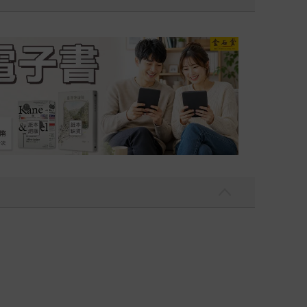
吃一點〉第二波
金石堂2026海