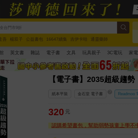
圭吾
楊双子
公益書包
16647續集
吉伊卡哇
通靈藥師
路邊攤新作
馬斯克
玩具總動員5
超慢跑
館
英文書
雜誌
電子書
文具
玩具親子
3C電玩
家
【電子書】2035超級趨勢
?
紙本平裝
金石堂 電子書
Readmoo
320
元
認購希望書包，幫助弱勢孩童上學不