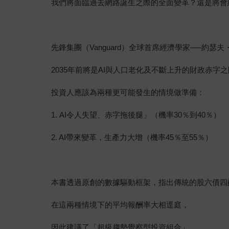
我們將面臨過去網路誕生之際的全面變革？還是將會
先鋒集團（Vanguard）全球首席經濟學家──約瑟夫・H・
2035年前將是AI與人口老化及不斷上升的財政赤字
投資人應該為兩種更可能發生的情境做準備：
1. AI令人失望、赤字拖後腿」（機率30％到40％）
2. AI帶來變革，生產力大增（機率45％至55％）
本書透過原創的數據驅動框架，指出傳統的股六債四
在這兩種情境下的平均報酬率大相逕庭，
因此建議了「超級趨勢覺察型投資組合」，