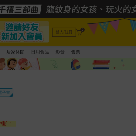
0
登入/註冊
電
居家休閒
日用食品
影音
售票
 電子書
中斷！