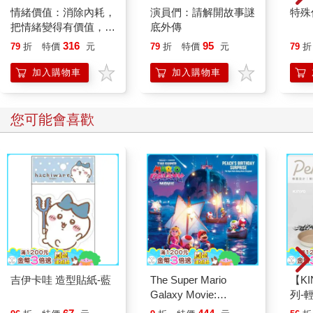
情緒價值：消除內耗，
演員們：請解開故事謎
特殊傳
把情緒變得有價值，跟
底外傳
誰都能自在相處
316
95
79
折
特價
元
79
折
特價
元
79
折
加入購物車
加入購物車
您可能會喜歡
吉伊卡哇 造型貼紙-藍
The Super Mario
【KI
Galaxy Movie:
列-
Peach`s Birthday
平煎