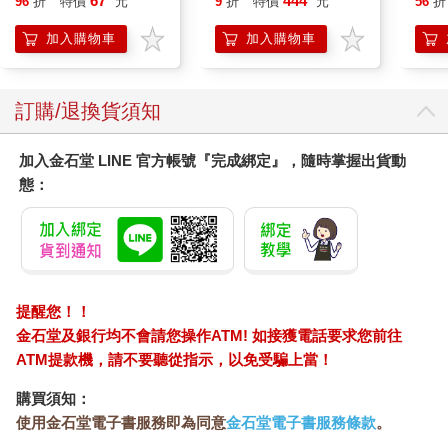
67
444
96
折
特價
元
9
折
特價
元
56
折
Surprise: The Super
Mario Galaxy Movie
加入購物車
加入購物車
Storybook
訂購/退換貨須知
加入金石堂 LINE 官方帳號『完成綁定』，隨時掌握出貨動
態：
提醒您！！
金石堂及銀行均不會請您操作ATM! 如接獲電話要求您前往
ATM提款機，請不要聽從指示，以免受騙上當！
購買須知：
使用金石堂電子書服務即為同意
金石堂電子書服務條款
。