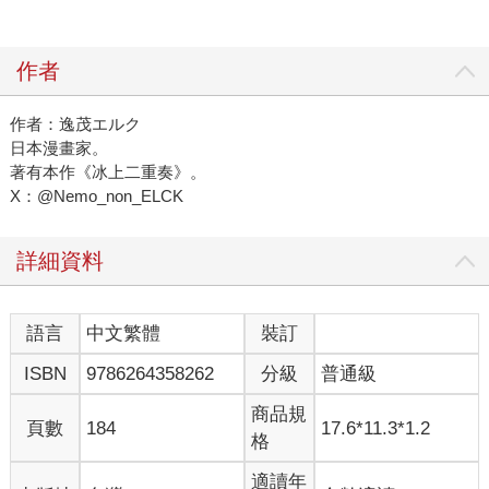
作者
作者：逸茂エルク
日本漫畫家。
著有本作《冰上二重奏》。
X：@Nemo_non_ELCK
詳細資料
語言
中文繁體
裝訂
ISBN
9786264358262
分級
普通級
商品規
頁數
184
17.6*11.3*1.2
格
適讀年