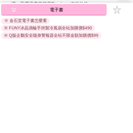
碼』至電子書服務商Readmoo進行兌換。
電子書
退換貨須知：
※ 金石堂電子書怎麼看
因版權保護，您在金石堂所購買的電子書僅能以金石堂專屬
※ FUNY冰晶渦輪手持製冷風扇全站加購價$490
的閱讀軟體開啟閱讀，無法以其他閱讀器或直接下載檔案。
依據「消費者保護法」第19條及行政院消費者保護處公告之
※ Q版企鵝安全隨身警報器全站不限金額加購價$99
「通訊交易解除權合理例外情事適用準則」，非以有形媒介
提供之數位內容或一經提供即為完成之線上服務，經消費者
事先同意始提供。（如：電子書、電子雜誌、下載版軟體、
虛擬商品…等），
不受「網購服務需提供七日鑑賞期」的限
制
。為維護您的權益，建議您先使用「試閱」功能後再付款
購買。