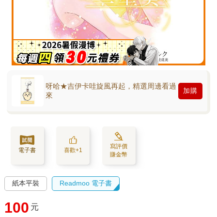
呀哈★吉伊卡哇旋風再起，精選周邊看過
加購
來
寫評價
電子書
喜歡+1
賺金幣
紙本平裝
Readmoo 電子書
100
元