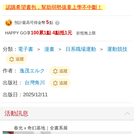
認購希望書包，幫助弱勢孩童上學不中斷！
5
預計最高可得金幣
點
?
100累1點 4點抵1元
HAPPY GO享
折抵無上限
分類：
電子書
＞
漫畫
＞
日系職場運動
＞
運動競技
追蹤
作者：
逸茂エルク
追蹤
出版社：
台灣角川
追蹤
出版日：
2025/12/11
活動訊息
春光ｘ奇幻基地｜全書系展
2