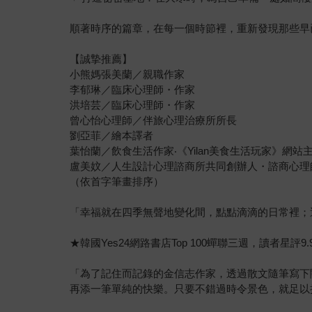
順著時序的篇章，在每一個時節裡，重新發現那些早
【誠摯推薦】
小熊媽張美蘭／親職作家
李郁琳／臨床心理師・作家
洪培芸／臨床心理師・作家
曾心怡心理師／伴旅心理治療所所長
劉亞菲／繪本譯者
葉怡蘭／飲食生活作家‧《Yilan美食生活玩家》網站
盧美妏／人生設計心理諮商所共同創辦人・諮商心理
（依首字筆畫排序）
「幸福就在四季無聲地變化間，點點滴滴的日常裡；
★韓國Yes24網路書店Top 100蟬聯三週，讀者星評9
「為了記住而記錄的金信志作家，透過散文隨筆寫下
再添一筆單純的快樂。只要不錯過時令景色，就足以把