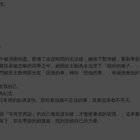
悅。
」
中被消磨殆盡。厭倦了追趕時間的生活後，她按下暫停鍵，重新學習
最容易被忽略的四季之中。她開始主動為生活埋下「期待的種子」，
們願意主動將眼光從「該做的事」轉向「想做的事」，幸福便會如約
有我自己。
為紀念。
日常裡的點滴喜悅。那些看似微不足道的事，其實從來都不平凡。
個『等有空再說』的自己徹底道別後，才慢慢養成的習慣。」這本書
當下，並在季節的細微處，找到安頓自己的力量。