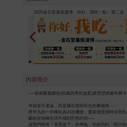
春光ｘ奇幻基地｜全書系展
內容簡介
──首刷限量贈送{收藏四季的溫柔}薛慧瑩插畫年曆卡
幸福並不遙遠，而是藏在應時而生的事物裡⋯⋯
將平凡的一年轉化為24次機會，重新感受因時令而
獻給在快轉生活中感到茫然的你──
讓我們既有「享受當下」的勇氣，也能預約「明日份