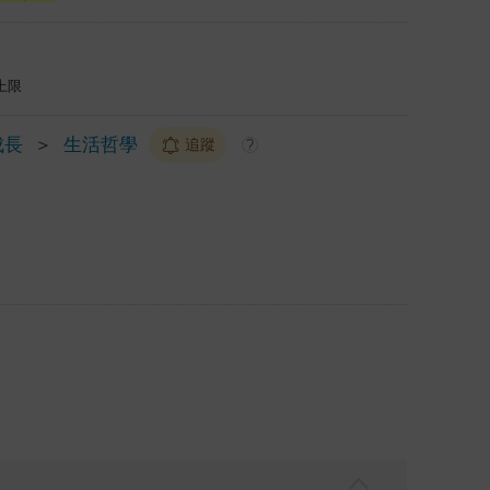
上限
成長
＞
生活哲學
追蹤
?