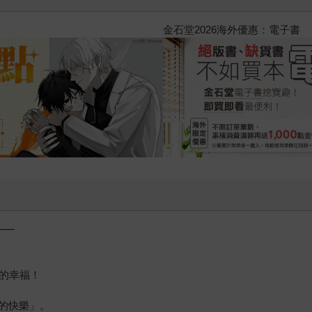
2026金石堂暑假漫博〈你好，我
──
生的幸福！
的快樂」。