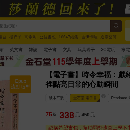
圭吾
楊双子
高希均
公益書包
16647續集
吉伊卡哇
通靈藥師
路邊攤新作
馬斯克
玩具總動員5
超慢跑
館
英文書
雜誌
電子書
文具
玩具親子
3C電玩
家
【電子書】時令幸福：獻給
Epub
裡點亮日常的心動瞬間
流動版型
?
紙本平裝
金石堂 電子書
Readmoo
338
75
折
元
450
元
認購希望書包，幫助弱勢孩童上學不