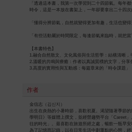
「透過這本書，我第一次學習到二十四節氣。每年都
時令，這是一本放在書架上，一年卻要拿出二十四次
「懂得分辨節氣，自然就變得更加有趣，生活也變得
「有些活動屬於時間限定，每逢節氣來臨時，就把當
【本書特色】
1.融合自然散文、文化風俗與生活哲學：結構清晰
2.溫暖的共鳴與療癒：作者以真誠質樸的文字，分
3.高度的實用性與互動感：每篇章末的「時令課題
作者
金信志（김신지）
出生在炎熱的小暑時節，喜歡初夏。渴望隨著季節的腳
學明日》等媒體上撰文，並經營趨勢平台「Caree
往的時光」。最喜歡在旅遊所經之處，暢飲一瓶早安
為了記憶而記錄，以在日常生活中劃重點的心態，經