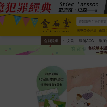
國中自修評量
東野
唯紅花綻放
奧德賽
會員獎勵
中文書
動漫ACG
親子