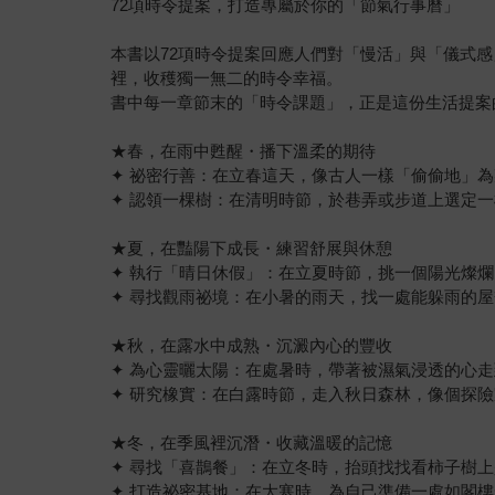
72項時令提案，打造專屬於你的「節氣行事曆」
本書以72項時令提案回應人們對「慢活」與「儀式
裡，收穫獨一無二的時令幸福。
書中每一章節末的「時令課題」，正是這份生活提案
★春，在雨中甦醒・播下溫柔的期待
✦ 祕密行善：在立春這天，像古人一樣「偷偷地」
✦ 認領一棵樹：在清明時節，於巷弄或步道上選定
★夏，在豔陽下成長・練習舒展與休憩
✦ 執行「晴日休假」：在立夏時節，挑一個陽光燦
✦ 尋找觀雨祕境：在小暑的雨天，找一處能躲雨的
★秋，在露水中成熟・沉澱內心的豐收
✦ 為心靈曬太陽：在處暑時，帶著被濕氣浸透的心
✦ 研究橡實：在白露時節，走入秋日森林，像個探
★冬，在季風裡沉潛・收藏溫暖的記憶
✦ 尋找「喜鵲餐」：在立冬時，抬頭找找看柿子樹
✦ 打造祕密基地：在大寒時，為自己準備一處如閣