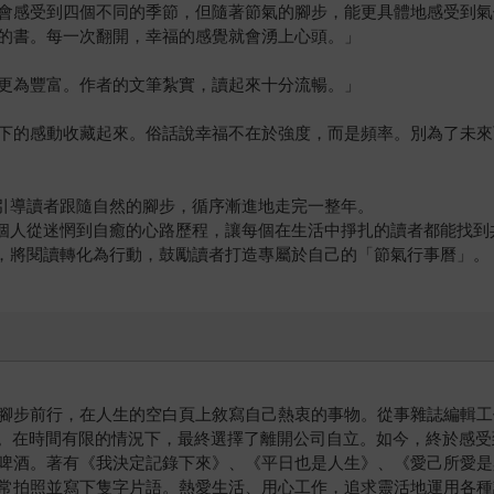
會感受到四個不同的季節，但隨著節氣的腳步，能更具體地感受到氣
的書。每一次翻開，幸福的感覺就會湧上心頭。」
更為豐富。作者的文筆紮實，讀起來十分流暢。」
下的感動收藏起來。俗話說幸福不在於強度，而是頻率。別為了未來
，引導讀者跟隨自然的腳步，循序漸進地走完一整年。
享個人從迷惘到自癒的心路歷程，讓每個在生活中掙扎的讀者都能找到
」，將閱讀轉化為行動，鼓勵讀者打造專屬於自己的「節氣行事曆」。
步前行，在人生的空白頁上敘寫自己熱衷的事物。從事雜誌編輯工作，
t」。在時間有限的情況下，最終選擇了離開公司自立。如今，終於感
啤酒。著有《我決定記錄下來》、《平日也是人生》、《愛己所愛是
常拍照並寫下隻字片語。熱愛生活、用心工作，追求靈活地運用各種