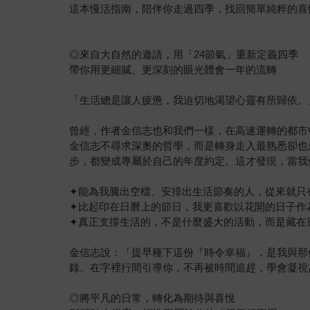
這本慢活指南，陪伴你走過四季，找回簡單純粹的喜
◎來自大自然的邀請，用「24節氣」重新定義四季
帶你用更細膩、更深刻的眼光體會一年的流轉
「生活總是讓人疲憊，我迫切地渴望心靈有所歸依。
曾經，作者金信志也和我們一樣，在高速運轉的都市
金信志不尋求深奧的哲學，而是轉身走入最熟悉卻也
步，都變成專屬於自己的年度約定。這才發現，當我
✦能為我騰出空檔、安排出生活節奏的人，從來就只
✦比起印在日曆上的節日，我更喜歡以花開的日子作
✦真正支撐生活的，不是什麼盛大的活動，而是藏在
金信志說：「提早種下這份『時令幸福』，是我與那
錄。在字裡行間引導你，不再被時間追趕，學會凝視
◎將平凡的日常，轉化為期待與喜悅