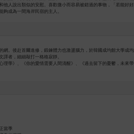
和他人說出類似的安慰。喜歡微小而容易被錯過的事物，「若能好好
能夠成為一間海岸民宿的主人。
的網。後赴首爾進修，鍛鍊體力也激盪腦力，於韓國成均館大學成均
文譯者，細細敲打一格格寂靜。
心理學》、《你的愛情需要人間清醒》、《過去留下的憂鬱，未來帶
正當季