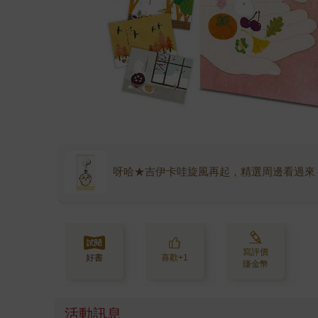
呀哈★吉伊卡哇旋風再起，精選周邊看過來
寫評價
好書
喜歡+1
賺金幣
活動訊息