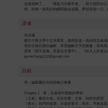
這樣就夠了」、「勝敗乃兵家常事」，努力想對自己
情，把每一個美好的瞬間集結成冊。夢想有朝一日，
譯者
張召儀
國立中興大學中文系畢業，偶然跌進一張由韓文織成
曾於出版社擔任編輯，享受融解文字的樂趣；現為韓
譯有《我不是懶，而是在充電中》、《給大人的童話
jaynechang1110@gmail.com
目錄
序／編製屬於你的節氣行事曆
Chapter 1 春，在春雨中甦醒的季節
［立春］春回大地，欣欣向榮：立春，純粹的想望
［雨水］我們的相遇，永遠是春天：雨水，早春蔬菜