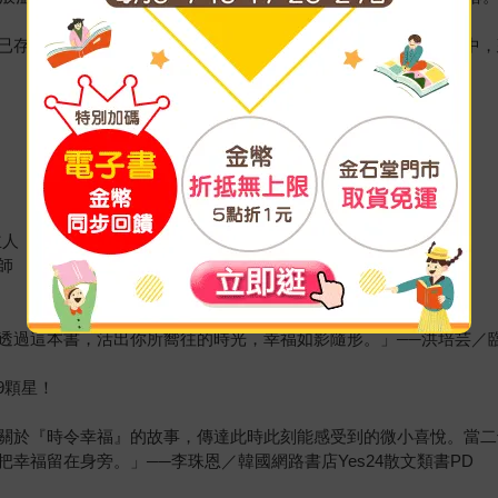
已存在卻被遺忘的美好。這本書將溫柔地陪伴你，在平凡的日常中，
主人
師
透過這本書，活出你所嚮往的時光，幸福如影隨形。」──洪培芸／
.9顆星！
關於『時令幸福』的故事，傳達此時此刻能感受到的微小喜悅。當二
幸福留在身旁。」──李珠恩／韓國網路書店Yes24散文類書PD