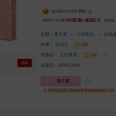
15
預計最高可得金幣
點
?
100累1點 4點抵1元
HAPPY GO享
折抵無
分類：
電子書
＞
心理勵志
＞
自我
作者：
金信志
追蹤
出版社：
大好書屋
追蹤
?
加購
出版日：
2025/12/04
電子書
※ 本商品會員日滿額金幣加碼回饋最高15倍