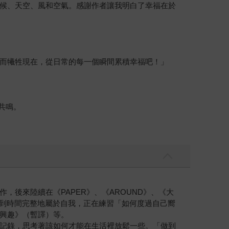
候、天空、風和空氣。感謝作者讓我明白了幸福在於
而犧牲現在，從日常的每一個瞬間累積幸福吧！」
共鳴。
後來陸續在《PAPER》、《AROUND》、《大
受到時間完整地屬於自我，正在練習「如何度過自己嚮
興趣》（暫譯）等。
記錄，思考著該如何才能在生活裡放鬆一些。「做到