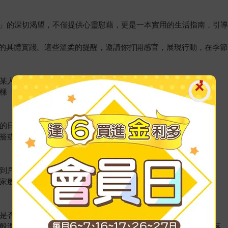
感」的深切渴望，不僅提供心靈慰藉，更是一本實用的生活指南，引
的具體實踐。這些溫柔的提醒，邀請你打開感官，展現行動，在季節
為某人做一件善事，體會不為人知的溫暖。
一棵「我的樹」，並在未來一年持續觀察它的細微變化。
爛的日子，拋開一切，大膽地給自己放一天「只因天氣好」的假。
屋簷或窗邊，享受一場適合「凝望雨景發呆」的愜意時光。
走到戶外，讓溫和的陽光與微風將煩憂一併晾乾。
險家般尋找並分辨有趣的「橡果六兄弟」。
上是否留有幾顆紅柿，那是人們留給鳥兒過冬的溫暖心意。
樓般溫馨的冬日祕密基地，一個可以安靜讀書、沉澱思緒的溫暖角落