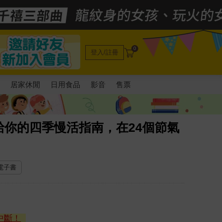
0
登入/註冊
電
居家休閒
日用食品
影音
售票
你的四季慢活指南，在24個節氣
 電子書
中斷！