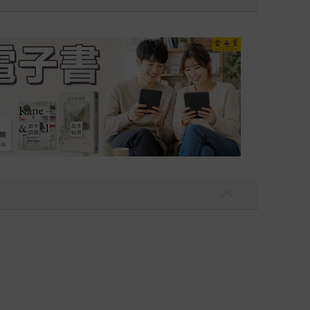
吃一點〉第二波
金石堂2026海