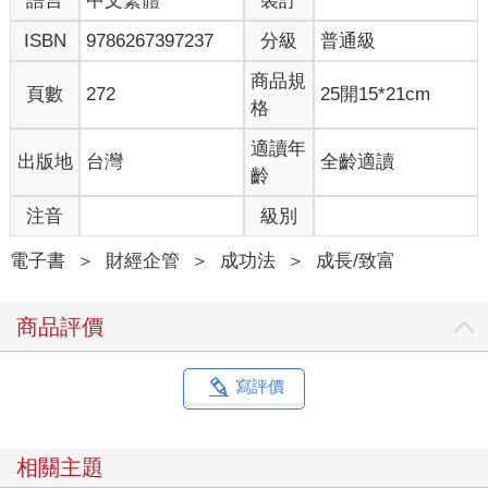
語言
中文繁體
裝訂
整形外科醫生到家中，或悠閒地在游泳池、溜冰場、高爾夫球
ISBN
9786267397237
分級
普通級
場、飯店餐廳消磨時間的有錢人的樣子，但實際情況並非如此。
全球著名的財富學專家湯瑪斯•史丹利博士（Thomas Stanley）曾
商品規
反駁道：
頁數
272
25開15*21cm
格
「在美國成功的有錢人大部分都是白手起家，他們住在中產階級
的社區，開著中低價的汽車或二手車，而不是高級轎車。」
適讀年
出版地
台灣
全齡適讀
根據丹•斯特魯策爾（Dan Strutzel）的《有錢人的模式》（The
齡
Top 1%），有錢人的支出遠遠低於他們的收入，他們會存下
25%~50%的收入，這筆數字相當驚人。此外，他們還不分時間和
注音
級別
場所，深受長時間工作、壓力和睡眠不足之苦。他們只是用和普
通人不同的方式做著不同的事情，他們也一樣為了生計比任何人
電子書
＞
財經企管
＞
成功法
＞
成長/致富
都還要努力工作。
最重要的是，有錢人之所以能享受長期的經濟自由，是因為他們
商品評價
堅持抑制當下的享樂本能，願意承受大大小小的犧牲。華倫．巴
菲特至今仍然住在一九五八年以三萬一千五百美金買下、位於奧
馬哈的一間只有五個房間的房子。還有一則傳聞說，他曾經住在
寫評價
一間沒有門的簡陋房子，結果遭到入室竊盜。華倫．巴菲特從小
就教育自己的孩子：「天下沒有白吃的午餐。」他的孩子也學會
了為自己規劃和開闢適合自己的人生。同樣地，光源產業的李秀
相關主題
英會長自從韓國科學技術院（KAIST） 建校以來，總共捐贈了七