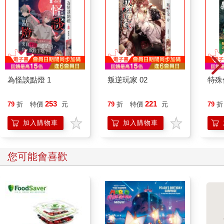
的一刻。」這個世代「為了幸福而消費」，他們透過在
Instagram、YouTube和Facebook等社群媒體上炫耀來結束這筆消
費。儘管經濟不景氣，他們仍然引領著星巴克的銷售成績。
不僅在日本，這種現象也在韓國出現。星巴克在日本和韓國都是
名副其實第一名的咖啡連鎖企業，這個名聲已經維持了超過二十
年。美國、澳洲和加拿大等地的人們看到爭先恐後收集星巴克保
溫杯現象後，紛紛表示完全無法理解。
為怪談點燈 1
叛逆玩家 02
特殊傳
「不是啊，在美國或加拿大，咖啡在下午時段賣得不好，所以經
常推出飲料打折或買一送一的優惠，但在這裡就算沒有打折，人
253
221
79
折
特價
元
79
折
特價
元
79
折
們也會根據不同設計購買星巴克的保溫杯，還會集點，甚至連一
些和咖啡無關的東西只要印上星巴克的標誌就會引起風潮，真的
加入購物車
加入購物車
是難以理解。」
星巴克的成功不能單純地用結合了咖啡的味道、香氣，以及在艱
困的現實中期待幸運降臨的感性訴求行銷策略來解釋。
您可能會喜歡
韓國首間開張的星巴克在哪裡呢？答案就是在梨花女子大學前。
為什麼選在韓國最好的女子大學前呢？因為在介紹相同食物時，
根據介紹者的身分，受眾感受到的信任度會有所不同。例如，與
路人介紹的餐廳相比，電視上的李英子 所推薦的餐廳更值得信
賴。如果星巴克不是開在梨花女子大學前，而是開在警察大學
前，情況就會有所不同。有時候評價結果會根據介紹食物的人的