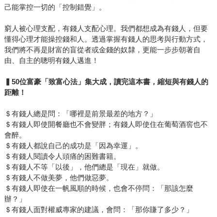
己能掌控一切的「控制錯覺」。
窮人被心理支配，有錢人支配心理。我們都想成為有錢人，但要
懂得心理才能操控錢和人。透過掌握有錢人的思考與行動方式，
我們將不再是財富的盲從者或金錢的奴隸，更能一步步朝著自
由、自主的聰明有錢人邁進！
▍50位富豪「致富心法」集大成，讀完這本書，縮短與有錢人的
距離！
＄有錢人總是問：「哪裡是前景最差的地方？」
＄有錢人即使開餐廳也不會變胖；有錢人即使住在葡萄酒窖也不
會醉。
＄有錢人都說自己的成功是「因為幸運」。
＄有錢人閱讀令人頭痛的困難書籍。
＄有錢人不等「以後」，他們總是「現在」就做。
＄有錢人不做美夢，他們做惡夢。
＄有錢人即使在一帆風順的時候，也會不停問：「那該怎麼
辦？」
＄有錢人面對權威專家的建議，會問：「那你賺了多少？」