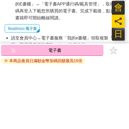
在吸引一百七十萬讀者閱讀的岸見一郎的《被討厭的勇氣》書
的E書櫃」→「電子書APP通行碼/載具管理」，取得通行
會
中，有一段文章說：
碼再登入下載您所購買的電子書。完成下載後，點選任一
真正有自信的人，是不會自大自誇的。
書籍即可開始離線閱讀。
員
因為強烈的自卑感，才會變得驕傲，
刻意誇耀自己是優秀的。
日
如果不這麼做，他怕身邊沒有人會認同「這樣的自己」。
請至會員中心→電子書服務「我的e書櫃」領取複製『兌換
碼』至電子書服務商Readmoo進行兌換。
透過不炫耀來炫耀
電子書
窮人單方面上傳自戀型照片到社群媒體上，反之，聰明的有錢人
退換貨須知：
並不會刻意在社群媒體上炫耀自己的財富，因為他們深知炫耀錢
※ 本商品會員日滿額金幣加碼回饋最高15倍
因版權保護，您在金石堂所購買的電子書僅能以金石堂專屬
財只會招來嫉妒，對他們毫無幫助。筆者採訪了一些韓國白手起
的閱讀軟體開啟閱讀，無法以其他閱讀器或直接下載檔案。
家的有錢人，他們向我解釋了不炫耀的原因：
依據「消費者保護法」第19條及行政院消費者保護處公告之
「在一無所有的時候，沒有什麼可以炫耀的，而在擁有很多可以
「通訊交易解除權合理例外情事適用準則」，非以有形媒介
炫耀的東西後，就不能炫耀了，因為我比任何人都清楚，我的炫
提供之數位內容或一經提供即為完成之線上服務，經消費者
耀會讓對方感到憂鬱及產生相對剝奪感。」
事先同意始提供。（如：電子書、電子雜誌、下載版軟體、
這裡的重點是「聰明的」有錢人。有一些非白手起家的有錢人會
虛擬商品…等），
不受「網購服務需提供七日鑑賞期」的限
在社群媒體上炫耀。人們在看到類似「我是以兆為單位在賺錢的
制
。為維護您的權益，建議您先使用「試閱」功能後再付款
人」、「我本身就是個奇蹟」等自戀型影片後，多少會覺得荒誕
購買。
無稽，進而拒絕購買那間公司的產品。
市場調查諮商公司哈理森集團的副會長吉姆•泰勒（Jim Taylor）