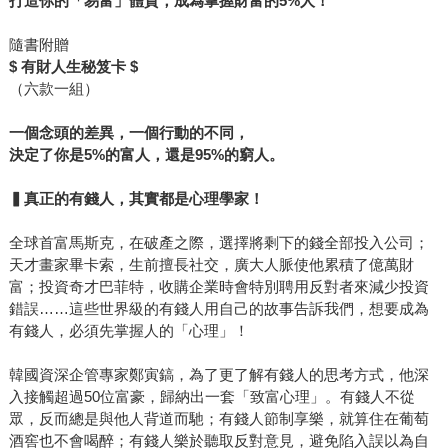
打造你的「易富」體質，成為掌握財富的5%人！
隨書附贈
$ 有財人生秘笈卡 $
（六款一組）
一個念頭的差異，一個行動的不同，
決定了你是5%的富人，還是95%的窮人。
▍真正的有錢人，其實都是心理學家！
全球首富馬斯克，在破產之際，選擇將剩下的錢全部投入公司；
天才畫家畢卡索，生前擅長社交，廣大人脈使他累積了億萬財
富；投資奇才巴菲特，收購企業時會特別聘用反對者來減少投資
錯誤……這些世界級的有錢人用自己的故事告訴我們，想要成為
有錢人，必須先掌握人的「心理」！
韓國資深企管專家鄭寅鎬，為了更了解有錢人的思考方式，他深
入接觸超過50位富豪，歸納出一套「致富心理」。有錢人不從
眾，反而總是與他人背道而馳；有錢人節制享樂，就算住在葡萄
酒窖也不會喝醉；有錢人樂於聽取反對意見，避免陷入誤以為自