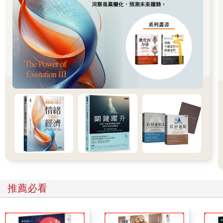
這是因為肥胖的人受到外部信號的影響大於從自己身體裡發出的
信號，導致他們對快樂的控制能力下降，因此減肥的失敗率很
高。
有錢人不會在賭博上孤注一擲。讓賭博成癮者感到幸福的並不是
贏錢，而是那一瞬間的享樂本能。許多投資者明明知道不能做，
卻還是沉迷於賭博或短期交易，這也是因為他們無法抵擋刺激和
快感。我曾經採訪過每天實際坐在證券公司裡解決兩餐的人，他
對我說：
「我沒辦法忍住想要交易的本能，在夢裡也總是出現股市走勢
圖，只要一天不交易，我就會不安到快要發瘋。」
綜上所述，減肥成功的人可以說已經具備成為有錢人的必要條
件。有錢人即使開餐廳也不會變胖；有錢人即使住在葡萄酒窖也
不會醉；有錢人即使經營賭場也不會賭上全部的財產。最終，有
錢人就是能夠控制享樂本能的人。
星巴克綠色杯子裡盛裝的幻想
二○一三年，日本的星巴克東京晴空塔店公布了一則消息，他們要
以三十倍的價格，大約一○三 萬韓元銷售原本價值三到四萬韓元
推薦必看
的限量版保溫杯。「保溫杯要價超過一百萬韓元？」當人們懷抱
疑問去詢問時，相關人員回答：「的確是以這個價格在銷售。」
一位二十幾歲的客人買了保溫杯後表示：「現在是我感到最幸福