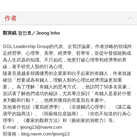
作者
鄭寅鎬 정인호／Jeong Inho
GGL Leadership Group的代表、企管評論家。作者涉略的領域跨
足經營學、心理學、美學、經濟學、哲學等，並從中發掘能夠成
為人生武器的知識。不只如此，他更打破心理學和經濟學的界
線，著手研究人類的行為心理。
隨著見過越多韓國優秀的企業家和白手起家的有錢人，作者就越
確信「想要成為有錢人，理解人類的心理比經濟理論更加重
要」。為了理解「有錢人的思考方式」，他訪問了50多名富豪，
並試著了解他們成功的秘訣，尤其專注探討「有錢人是基於什麼
來判斷和行動？」，他將所獲得的答案寫在本書中。
其他著作包括《重寫經濟學》、《非接觸式心理學》、《讓乙贏
過甲的協商法》、《與蘇格拉底協商》、《你也不知道的行為心
理學》、《畫家的觀察方法》和《藝術家的洞察力》等。
E-mail：ijeong13@naver.com
部落格：blog.naver.com/ijeong13