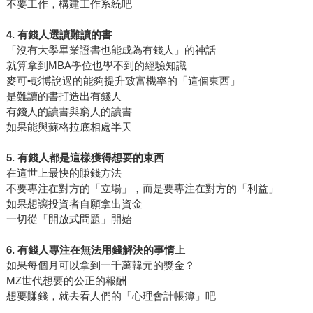
不要工作，構建工作系統吧
4. 有錢人選讀難讀的書
「沒有大學畢業證書也能成為有錢人」的神話
就算拿到MBA學位也學不到的經驗知識
麥可•彭博說過的能夠提升致富機率的「這個東西」
是難讀的書打造出有錢人
有錢人的讀書與窮人的讀書
如果能與蘇格拉底相處半天
5. 有錢人都是這樣獲得想要的東西
在這世上最快的賺錢方法
不要專注在對方的「立場」，而是要專注在對方的「利益」
如果想讓投資者自願拿出資金
一切從「開放式問題」開始
6. 有錢人專注在無法用錢解決的事情上
如果每個月可以拿到一千萬韓元的獎金？
MZ世代想要的公正的報酬
想要賺錢，就去看人們的「心理會計帳簿」吧