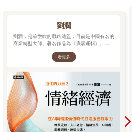
百六十六億韓元，創下最高紀錄。她也是穿著在網路或電視購物
上買的價值一萬韓元的衣服，戴假的珍珠項鍊，而非名牌服飾。
一九六○年代，日本因極高的儲蓄率而被稱為「儲蓄大國」，心理
學家將其歸因於生理上的快樂與儲蓄率之間的關係。日本的房屋
劉潤
大多都是木製住宅，房間地板上鋪設榻榻米，夏天涼爽，冬天溫
度也不會下降太多。然而榻榻米是用稻草做的，如果小孩在上面
劉潤，是前微軟的戰略總監，目前是中國有名的
大便，可能就會卡在榻榻米上，難以清理，因此日本的父母從小
商業轉型大師。著名作品為《底層邏輯》。唯有
就開始嚴格地對小孩進行大小便訓練，由於小時候經歷過控制生
透過「底層邏輯+環境變數」，才能在千變萬化
理上快樂的大小便訓練，導致日本的節約和儲蓄率很高。這個邏
看更多
的世界中，認清所有真相！
輯背景涉及精神分析理論（Psychoanalytic Theory），由西格蒙
德•佛洛伊德（Sigmund Freud）提出，他透過該理論開啟對人類
行動的理解和精神治療的新篇章，他曾經強調小時候的大小便訓
練會決定成年後節省和浪費的態度。
對於能夠控制享樂本能的有錢人來說，自我節制是必要條件。光
是看每年《富比士》評選的全球富豪榜上提到的富豪，就可以發
現沒有一個人過胖。一位從事全球貿易的朋友曾經說過這種話：
「看看街上路人們的身材，大概就可以知道這個社區有不有錢。
在我曾經居住過的有錢人社區裡，幾乎找不到胖子，但是有運動
習慣的人卻隨處可見。」