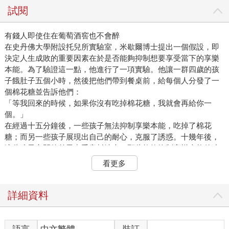
試閱
有錢人即使住在葡萄酒窖也不會醉
在史丹佛大學附設托兒所實驗室，米歇爾博士提出一個假設，即
決定人生成敗的重要因素在於是否能夠抑制想要享受當下的享樂
本能。為了驗證這一點，他進行了一項實驗。他讓一群四歲的孩
子餓肚子五個小時，然後把他們帶到餐桌前，給每個人分發了一
個棉花糖並告訴他們：
「等我回來的時候，如果你沒有吃掉棉花糖，我就會再給你一
個。」
在經過十五分鐘後，一些孩子無法抑制享樂本能，吃掉了棉花
糖；而另一些孩子展現出自己的耐心，克服了誘惑。十幾年後，
這些孩子之間的差異出乎意料地大。那些能夠抑制享樂本能的孩
子比無法抑制享樂本能的孩子取得更優異的高中畢業成績，SAT
看更多
分數也高出了二一○分。二十年後，他們的大學畢業成績也相當出
色，在社會上適應良好，成為了更富有的有錢人。雖然米歇爾博
士的實驗存在爭議，但很少有人對於能夠抑制享樂本能的人更有
詳細資料
可能成功和致富的觀點提出異議。
通常提到「有錢人」，人們就會聯想到那些不需要進行什麼特別
的活動，憑著累積下來的財富就能搭遊艇和專機，叫私人教練和