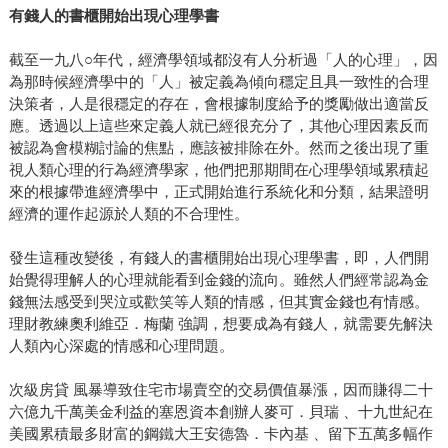
有錢人的書櫃開始出現心理學書
截至一九八○年代，經濟學領域都沒有人分析過「人的心理」，因
為那時候經濟學中的「人」被定義為傾向穩定且具一致性的合理
決策者，人是很穩定的存在，會根據制度給予的獎勵做出適當反
應。透過以上這些來定義人就已經很充分了，其他心理因素反而
被認為會模糊討論的焦點，應該被排除在外。然而之後出現了重
視人類心理的行為經濟學家，他們把那期間在心理學領域累積起
來的根據帶進經濟學中，正式開始進行系統化和分類，結果證明
經濟的運作起源於人類的不合理性。
發生這種改變後，有錢人的書櫃開始出現心理學書，即，人們開
始覺得理解人的心理就能看到金錢的流向。雖然人們經常認為金
錢無法感受到哭泣或歡笑等人類的情感，但其實金錢也有情感。
理財教練奧利維亞．梅蘭 強調，想要成為有錢人，就需要先解決
人類內心深處的情感和心理問題。
次級房貸 風暴導致住宅市場賣空的交易價值暴漲，因而賺得二十
六億九千萬美金利益的塞恩資本創辦人麥可．貝瑞 、十九世紀在
美國累積最多財富的鋼鐵大王安德魯．卡內基 、留下五萬多幅作