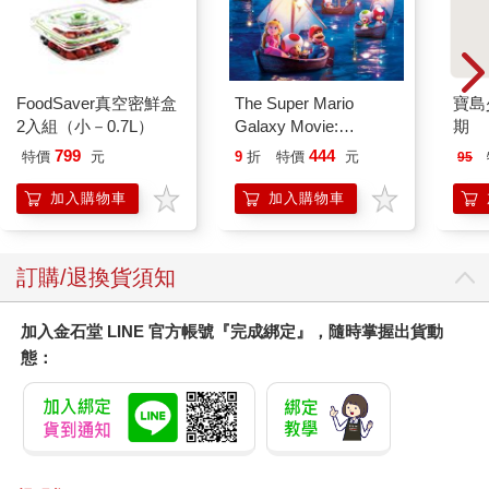
權威性而改變，而不是產品本身。日本首間星巴克門市選擇在東
京最高檔的街區「銀座」也是出於同樣的原因。
梨花女子大學的大學生拿著印有星巴克綠色女海妖賽蓮圖樣的紙
杯，給人留下了「星巴克＝高級咖啡代名詞」的強烈印象。現在
FoodSaver真空密鮮盒
The Super Mario
寶島少
依然有許多人對坐在星巴克門市裡，一邊使用筆記型電腦，一邊
2入組（小－0.7L）
Galaxy Movie:
期
喝咖啡的自己的模樣，賦予特殊的感受，他們會到處上傳星巴克
Peach`s Birthday
杯子的打卡照到社群媒體上。
799
444
特價
元
9
折
特價
元
95
Surprise: The Super
事實上，星巴克掌握了顧客重視的炫耀性消費傾向因素，開發相
Mario Galaxy Movie
加入購物車
加入購物車
應的產品，提高了客人的忠誠度。忠誠的客人們自動拿著印有星
Storybook
巴克標誌的杯子行走或在社群媒體上炫耀，因此星巴克無需為了
宣傳品牌投入資金，星巴克的客人會在日常生活中展示他們炫耀
的慾望，這本身就是廣告了。
訂購/退換貨須知
社群媒體的「關心種子」中沒有真正的有錢人
加入金石堂 LINE 官方帳號『完成綁定』，隨時掌握出貨動
我們的日常生活早已與社群媒體密切相關。人們一邊窺探別人的
態：
生活，一邊將可以向他人展示近況的工具掌握在手中，只要有空
就會點開社群媒體。然而，上傳到社群媒體的照片中，有很多是
會引起反效果的內容，其中最具代表性的就是「自戀型」照片。
實際上，每十名社群媒體用戶中就有七人（68.8%）回答，大家
好像只想在社群媒體上展現自己幸福的模樣，只有6.6%的人認為
在社群媒體上看到的面貌就是那個人的真實面貌。