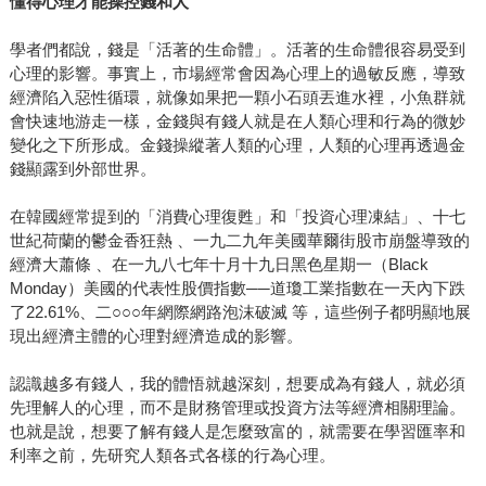
懂得心理才能操控錢和人
學者們都說，錢是「活著的生命體」。活著的生命體很容易受到
心理的影響。事實上，市場經常會因為心理上的過敏反應，導致
經濟陷入惡性循環，就像如果把一顆小石頭丟進水裡，小魚群就
會快速地游走一樣，金錢與有錢人就是在人類心理和行為的微妙
變化之下所形成。金錢操縱著人類的心理，人類的心理再透過金
錢顯露到外部世界。
在韓國經常提到的「消費心理復甦」和「投資心理凍結」、十七
世紀荷蘭的鬱金香狂熱 、一九二九年美國華爾街股市崩盤導致的
經濟大蕭條 、在一九八七年十月十九日黑色星期一（Black
Monday）美國的代表性股價指數──道瓊工業指數在一天內下跌
了22.61%、二○○○年網際網路泡沫破滅 等，這些例子都明顯地展
現出經濟主體的心理對經濟造成的影響。
認識越多有錢人，我的體悟就越深刻，想要成為有錢人，就必須
先理解人的心理，而不是財務管理或投資方法等經濟相關理論。
也就是說，想要了解有錢人是怎麼致富的，就需要在學習匯率和
利率之前，先研究人類各式各樣的行為心理。