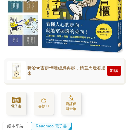
呀哈★吉伊卡哇旋風再起，精選周邊看過
加購
來
寫評價
電子書
喜歡+1
賺金幣
紙本平裝
Readmoo 電子書