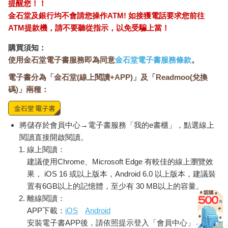
提醒您！！
當然，適度的自戀是必要的，就像韓文中有一句話說，「健康的
金石堂及銀行均不會請您操作ATM! 如接獲電話要求您前往
『關心種子 』能夠得到關注。」隨著社群媒體的發達，人們對於
ATM提款機，請不要聽從指示，以免受騙上當！
博取關注的「關心種子」的視線也變得寬容許多。過去人們普遍
認為關心種子總是為了博取關注而採取過度的舉動和言詞，但現
購買須知：
在的氛圍開始轉變成接受關心種子是透過那些行為來宣傳自己是
使用金石堂電子書服務即為同意
金石堂電子書服務條款
。
什麼樣的人，並且展示自己喜好的人。根據韓國的研究顯示，
電子書分為「金石堂(線上閱讀+APP)」及「Readmoo(兌換
「透過社群媒體來炫耀慾望，比較類似於獲得他人的關注並提高
自身價值的行為，而非為了炫耀財富或地位的行為。」
碼)」兩種：
問題在於，有些人炫耀的時候，展示出的面貌比自己實際擁有的
更多，或者超過自己的能力範圍，甚至涉足自己從未嘗試過的領
域。尤其是在意他人視線的韓國人，他們的炫耀慾望具有獨特的
將儲存於會員中心→電子書服務「我的e書櫃」，點選線上
一面。韓國人在制定了一套理想的社會規範後，認為不違反那個
閱讀直接開啟閱讀。
標準才能受到人性待遇，於是逐漸習慣與他人比較的行為特徵。
線上閱讀：
因為朋友背名牌包包，所以自己就算用信用卡分期付款也要買到
建議使用Chrome、Microsoft Edge 有較佳的線上瀏覽效
才會甘心，或者因為進口車很流行，所以自己也要跟著開同一款
果， iOS 16 或以上版本，Android 6.0 以上版本，建議裝
車。我們的身邊意外地有許多這種人，他們比起自己原本的面
置有6GB以上的記憶體，至少有 30 MB以上的容量。
貌，更執著於他人眼中自己的形象。過度的炫耀慾望源自於擔心
離線閱讀：
別人怎麼看待自己的恐懼感，因此財富的累積和真正的幸福才會
APP下載：
iOS
Android
隔了一段距離。因為生活的標準不在自己身上，最終只能過著別
安裝電子書APP後，請依照提示登入「會員中心」→「我
人的生活。