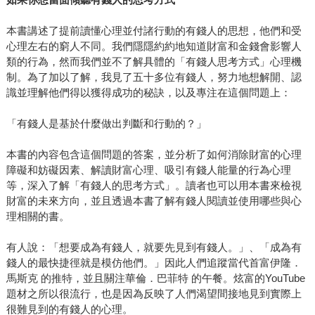
本書講述了提前讀懂心理並付諸行動的有錢人的思想，他們和受
心理左右的窮人不同。我們隱隱約約地知道財富和金錢會影響人
類的行為，然而我們並不了解具體的「有錢人思考方式」心理機
制。為了加以了解，我見了五十多位有錢人，努力地想解開、認
識並理解他們得以獲得成功的秘訣，以及專注在這個問題上：
「有錢人是基於什麼做出判斷和行動的？」
本書的內容包含這個問題的答案，並分析了如何消除財富的心理
障礙和妨礙因素、解讀財富心理、吸引有錢人能量的行為心理
等，深入了解「有錢人的思考方式」。讀者也可以用本書來檢視
財富的未來方向，並且透過本書了解有錢人閱讀並使用哪些與心
理相關的書。
有人說：「想要成為有錢人，就要先見到有錢人。」、「成為有
錢人的最快捷徑就是模仿他們。」因此人們追蹤當代首富伊隆．
馬斯克 的推特，並且關注華倫．巴菲特 的午餐。炫富的YouTube
題材之所以很流行，也是因為反映了人們渴望間接地見到實際上
很難見到的有錢人的心理。