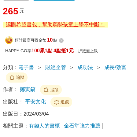
265
元
認購希望書包，幫助弱勢孩童上學不中斷！
10
預計最高可得金幣
點
?
100累1點 4點抵1元
HAPPY GO享
折抵無上限
分類：
電子書
＞
財經企管
＞
成功法
＞
成長/致富
追蹤
作者：
鄭寅鎬
追蹤
出版社：
平安文化
追蹤
出版日：
2024/03/04
相關主題：
有錢人的書櫃
金石堂強力推薦