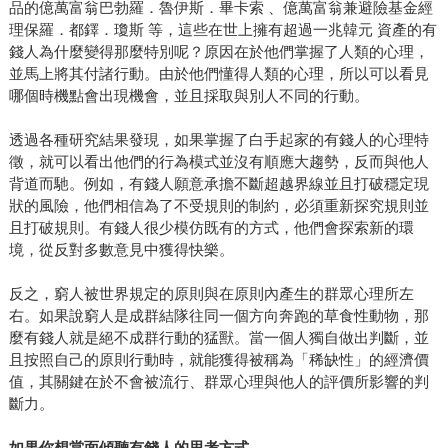
品的億萬富翁巴勃羅．魯伊斯．畢卡索 、億萬富翁兼避險基金經
理保羅．都鐸．瓊斯 等，這些在世上擁有超過一兆韓元 資產的有
錢人為什麼變得那麼特別呢？原因在於他們掌握了人類的心理，
並馬上將其付諸行動。由於他們懂得人類的心理，所以可以看見
哪個時機點會出現機會，並且採取與別人不同的行動。
透過各種研究結果發現，如果掌握了白手起家的有錢人的心理特
徵，就可以看出他們的行為模式並沒有順應大趨勢，反而與他人
背道而馳。例如，有錢人願意承擔不斷超越界線並且打破穩定現
狀的風險，他們相信為了不受規則的制約，必須重新探究規則並
且打破規則。有錢人很少模仿既有的方式，他們會探索新的環
境，從反對多數意見中獲得快樂。
反之，窮人被世界規定的原則與在原則內產生的群眾心理所左
右。如果說窮人是成群結隊往同一個方向奔跑的草食性動物，那
麼有錢人就是絕不成群行動的猛獸。當一個人獨自做出判斷，並
且按照自己的原則行動時，就能獲得被稱為「稀缺性」的經濟價
值，其關鍵在於不會被流行、群眾心理與他人的評價所影響的判
斷力。
如果你想當面傾聽有錢人的思考方式