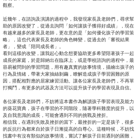
觀察。
近幾年，在諮詢及演講的過程中，我發現家長及老師們，尋求幫
助的原因改變了，從過去詢問「如何讓孩子獲得好成績」，現在
有越來越多的家長及老師，更在意的是「如何優化孩子的學習策
略」，這也代表家長及老師的角色轉變，從過去的「審視結果
者」，變成「陪同成長者」。
看到這樣的改變，讓我起心動念想要協助更多希望陪著孩子一起
成長的家庭，於是歸納出在臨床上，或是學校諮詢的過程中，最
容易被問到的學習問題，用有趣真實的故事情境，描繪出孩子的
行為及情緒，帶著大家抽絲剝繭，瞭解造成孩子學習困難的原
因，搭配相對應的居家練習活動。讓各位家長及老師們，不再單
打獨鬥，有更多的武器及方法可以提升孩子的學習表現及自信。
各位家長及老師們，不妨將這本書作為解讀孩子學習表現及能力
的葵花寶典，孩子在學習的不同階段，隨著學科難度的提升，以
及自我意識的成長，可能會遇到不同的挑戰及挫折。
相信我，在遇到失敗及挫折的當下，最挫折的一定是孩子，很多
的反抗行為都來自於孩子日漸提高的自尊心。這種時候，不妨找
找書中有沒有類似的故事情境，嘗試了解孩子目前遇到的困難，