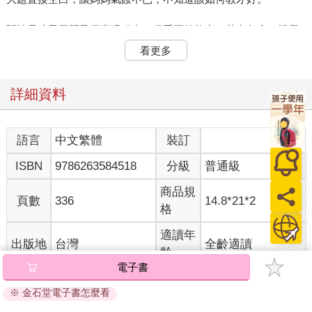
閱讀是孩子學習及探索過程中，很重要的能力，其中包含了視覺
輸入和訊息解讀。我們之所以能沒有障礙的進行閱讀，都來自於
看更多
從小到大許多能力及經驗的累積。
尤其在升上國小後，「閱讀」是學習必備的技能，與課堂中的資
訊獲取、課文理解、作業書寫和考試讀題等有關。而閱讀的流暢
詳細資料
性以及理解能力，會大大影響孩子的學習表現及動機。
很常會遇到家長很緊張地問我，「為什麼我的孩子好像都讀不
懂？」、「為什麼我的孩子這麼排斥閱讀？」有些孩子因為缺乏
語言
中文繁體
裝訂
用眼的經驗，導致在閱讀時會出現很難持續盯著看，或是出現跳
ISBN
9786263584518
分級
普通級
字跳行的情形，影響閱讀的流暢性及理解表現。
另外，也有些孩子對於閱讀內容，比較難找出重點，又或是詞彙
商品規
量不足，影響文章的全面性理解。
頁數
336
14.8*21*2
格
適讀年
出版地
台灣
全齡適讀
【Check Point兒童發展專家解析 小孩卡在哪？】
齡
［Point 1］追視能力
電子書
我請傑森去拿放在桌上的特定物品，要花比較長的時間才能找
注音
級別
到，顯示傑森屬於「片斷式搜尋」，也就是比較難依照同一個方
※ 金石堂電子書怎麼看
向進行搜尋。例如，由左到右看過去，容易遺漏，或是閱讀時容
電子書
＞
教育/親子教養
＞
親子教養
＞