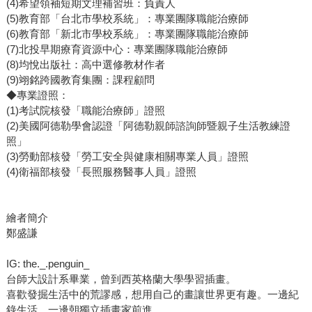
(4)希望領袖短期文理補習班：負責人
(5)教育部「台北市學校系統」：專業團隊職能治療師
(6)教育部「新北市學校系統」：專業團隊職能治療師
(7)北投早期療育資源中心：專業團隊職能治療師
(8)均悅出版社：高中選修教材作者
(9)翊銘跨國教育集團：課程顧問
◆專業證照：
(1)考試院核發「職能治療師」證照
(2)美國阿德勒學會認證「阿德勒親師諮詢師暨親子生活教練證
照」
(3)勞動部核發「勞工安全與健康相關專業人員」證照
(4)衛福部核發「長照服務醫事人員」證照
繪者簡介
鄭盛謙
IG: the._.penguin_
台師大設計系畢業，曾到西英格蘭大學學習插畫。
喜歡發掘生活中的荒謬感，想用自己的畫讓世界更有趣。一邊紀
錄生活，一邊朝獨立插畫家前進。