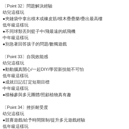
〔Point 32〕問題解決經驗
幼兒這樣玩
●夾鏈袋中拿出積木或橡皮筋/積木疊疊樂/疊出最高樓
低年級這樣玩
●不同球類丟到籃子中/飛最遠的紙飛機
中年級這樣玩
●別急著回答孩子的問題/數獨遊戲
〔Point 33〕自我效能感
幼兒這樣玩
●動動腦真開心/一起DIY/學習新技能不可怕
低年級這樣玩
●成就日記/訂定短期目標
中年級這樣玩
●積極參與多元團體/照顧植物真有趣
〔Point 34〕挫折耐受度
幼兒這樣玩
●競賽遊戲/給予時間限制/提升多元遊戲經驗
低年級這樣玩