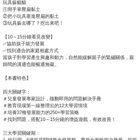
玩具躲貓貓
①用手掌壓扁黏土
②把小玩具塞進壓扁的黏土
③玩具躲去哪了？挖出來吧！
【10～15分鐘看見改變】
✅️協助孩子能力發展
✅️找到適合的家庭相處方式
當孩子對學習產生興趣和動力，自然能緩解親子的緊繃關係，親
師間的溝通也能暢通無礙。
【本書特色】
四大關鍵字：
＃兒童發展專家設計，隨翻即用的問題解決手冊
＃教育現場第一線整理出的12大學習情境
＃培養37種發展能力的250+學習策略
＃找到問題，搭配10～15分鐘的增益遊戲，有效改善！
三大學習關鍵期：
1. 幼兒園→6歲前是關鍵黃金發展期，重視全面性能力發展，提前