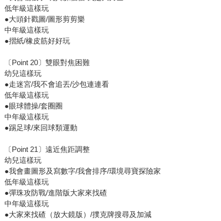
低年級這樣玩
●大頭針戳圖/圖形剪剪樂
中年級這樣玩
●摺紙/橡皮筋好好玩
〔Point 20〕雙眼對焦困難
幼兒這樣玩
●走迷宮/我不會追丟/沙包連連看
低年級這樣玩
●眼球體操/套圈圈
中年級這樣玩
●踢足球/來回球類運動
〔Point 21〕遠近焦距調整
幼兒這樣玩
●我會畫圖形及寫數字/我會排序/環境尋寶探險家
低年級這樣玩
●彈珠攻防戰/進階版大家來找碴
中年級這樣玩
●大家來找碴（放大鏡版）/撲克牌搜尋及加減