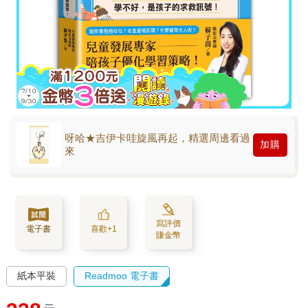
呀哈★吉伊卡哇旋風再起，精選周邊看過
加購
來
寫評價
電子書
喜歡+1
賺金幣
紙本平裝
Readmoo 電子書