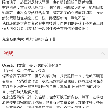
陪著孩子一起面對及解決問題，也有助於讓親子關係增溫。
有趣的是，當你發現原來同一個問題，可能被這麼多可能的因素
影響著，也許會突然豁然開朗，帶著不同的心態面對問題，從此
解決問題就像越級打怪一樣一路過關斬將，戰無不勝！
我自詡成為大家育兒過程中的後盾，而你們則是孩子學習路上最
強大的引領者，讓我們一起陪伴孩子有自信的學習吧！
兒童發展專家│職能治療師 蘇子茵
試閱
Question1文章一長，便放空讀不懂？
【案例】國小二年級．傑森
傑森會寫字和識字，但每次考試時，只要題目一長，他就不願意
看題目，只憑感覺作答，或依賴媽媽讀給他聽。媽媽還發現傑森
有時會不理解一些常見詞語的意思，導致看不懂語句的前因後
果，進而無法理解文意。
在家透過媽媽一對一的協助，傑森可以理解內容。然而，在學校
若需要獨自完成閱讀測驗，他會看著文章發呆，放棄作答，整個
大題直接空白，讓媽媽氣餒不已，不知道該如何教才好。