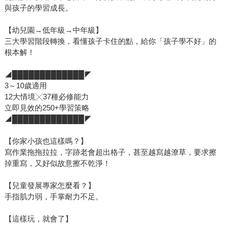
與孩子的學習成長。
【幼兒園→低年級→中年級】
三大學習階段轉換，看懂孩子卡住的點，給你「孩子學不好」的
根本解！
◢█████████████◤
3～10歲適用
12大情境╳37種必修能力
立即見效的250+學習策略
◢█████████████◤
【你家小孩也這樣嗎？】
寫作業拖拖拉拉，字跡老會超出格子，甚至越寫越潦草，要求擦
掉重寫，又好似故意擦不乾淨！
【兒童發展專家怎麼看？】
手指肌力弱，手掌耐力不足。
【這樣玩，就會了】