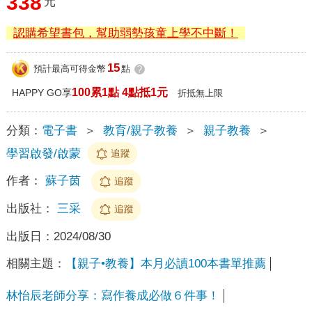
338
元
認購希望書包，幫助弱勢孩童上學不中斷！
15
預計最高可得金幣
點
?
100累1點 4點抵1元
HAPPY GO享
折抵無上限
分類：
電子書
＞
教育/親子教養
＞
親子教養
＞
學習啟發/啟蒙
追蹤
作者：
蘇子茵
追蹤
出版社：
三采
追蹤
出版日：
2024/08/30
相關主題：
【親子•教養】本月必讀100本書單推薦
林怡辰老師分享：寫作養成必做６件事！