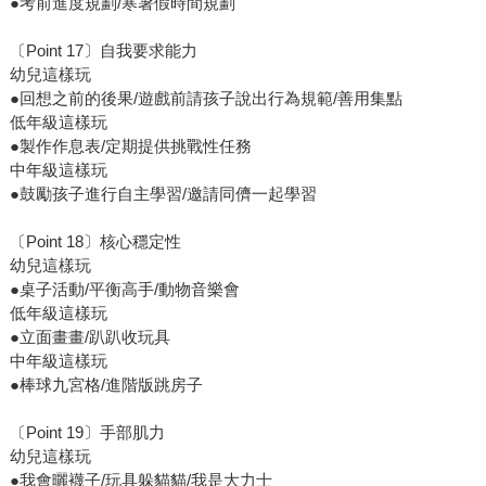
●考前進度規劃/寒暑假時間規劃
〔Point 17〕自我要求能力
幼兒這樣玩
●回想之前的後果/遊戲前請孩子說出行為規範/善用集點
低年級這樣玩
●製作作息表/定期提供挑戰性任務
中年級這樣玩
●鼓勵孩子進行自主學習/邀請同儕一起學習
〔Point 18〕核心穩定性
幼兒這樣玩
●桌子活動/平衡高手/動物音樂會
低年級這樣玩
●立面畫畫/趴趴收玩具
中年級這樣玩
●棒球九宮格/進階版跳房子
〔Point 19〕手部肌力
幼兒這樣玩
●我會曬襪子/玩具躲貓貓/我是大力士