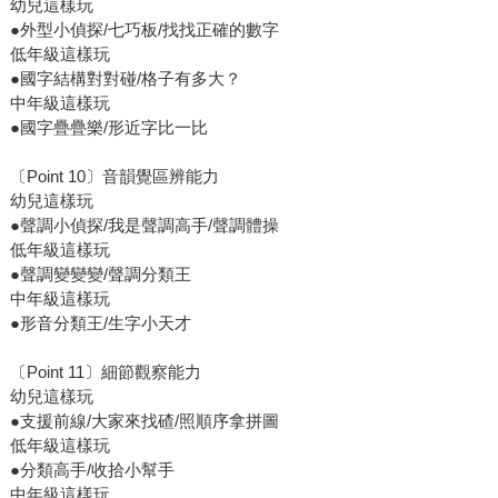
幼兒這樣玩
●外型小偵探/七巧板/找找正確的數字
低年級這樣玩
●國字結構對對碰/格子有多大？
中年級這樣玩
●國字疊疊樂/形近字比一比
〔Point 10〕音韻覺區辨能力
幼兒這樣玩
●聲調小偵探/我是聲調高手/聲調體操
低年級這樣玩
●聲調變變變/聲調分類王
中年級這樣玩
●形音分類王/生字小天才
〔Point 11〕細節觀察能力
幼兒這樣玩
●支援前線/大家來找碴/照順序拿拼圖
低年級這樣玩
●分類高手/收拾小幫手
中年級這樣玩