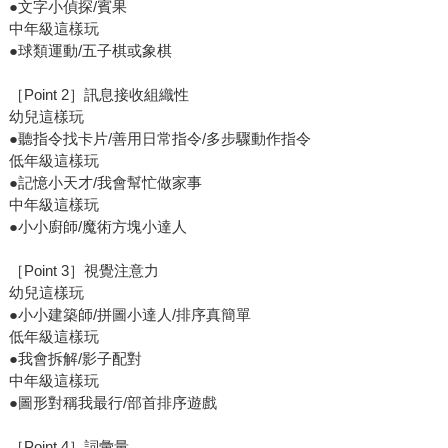
●文字小偵探/賓果
中年級這樣玩
●球類運動/五子棋或象棋
［Point 2］訊息接收組織性
幼兒這樣玩
●聽指令找卡片/善用日常指令/多步驟動作指令
低年級這樣玩
●記憶小天才/我會幫忙做家事
中年級這樣玩
●小小廚師/魔術方塊小達人
［Point 3］視覺注意力
幼兒這樣玩
●小小建築師/拼圖小達人/排序真簡單
低年級這樣玩
●我會拆解/影子配對
中年級這樣玩
●圖形對稱我最行/部首排序遊戲
［Point 4］詞彙量