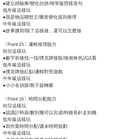
●建立經驗庫/變化仿拼/簡單版照樣造句
低年級這樣玩
●我是物品聯想王/圖形變化規則推理
中年級這樣玩
●故事擴寫/除了這樣做，還可以怎麼做
〔Point 15〕邏輯推理能力
幼兒這樣玩
●數字前後找一找/撲克牌接龍/換個角色試試看
低年級這樣玩
●撲克牌撿紅點/邏輯對照遊戲
中年級這樣玩
●小小名偵探/骰子旋轉樂
〔Point 16〕時間分配能力
幼兒這樣玩
●認識計時器/數到幾可以完成/時鐘長針走到幾
低年級這樣玩
●寫作業時間分配/週末時間規劃
中年級這樣玩