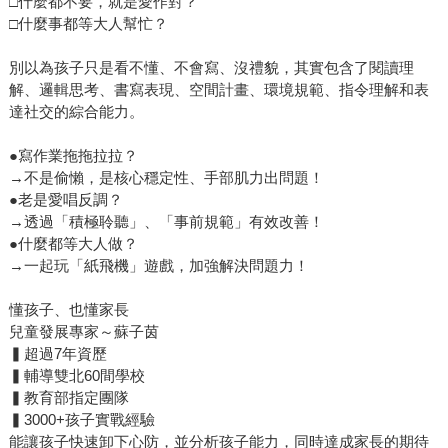
□什麼都不要，就是愛作對？
□什麼事都等大人幫忙？
別以為孩子只是看不懂、不會寫、沒禮貌，其實包含了閱讀理
解、邏輯思考、書寫表現、空間計畫、環境規範、指令理解和表
達社交的綜合能力。
●寫作業拖拖拉拉？
→不是偷懶，是核心穩定性、手部肌力出問題！
●老是愛唱反調？
→透過「積極聆聽」、「事前規範」有效改善！
●什麼都等大人做？
→一起玩「紙飛機」遊戲，加強解決問題力！
懂孩子、也懂家長
兒童發展專家～蘇子茵
▍超過7年資歷
▍輔導雙北60間學校
▍教育部指定團隊
▍3000+孩子實戰經驗
能讓孩子快速卸下心防，並分析孩子能力，同時達成家長的期待