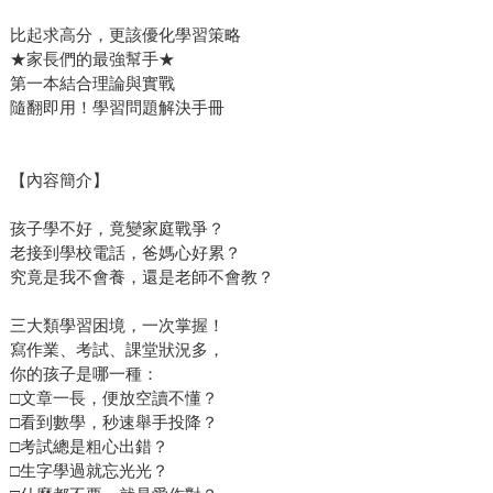
比起求高分，更該優化學習策略
★家長們的最強幫手★
第一本結合理論與實戰
隨翻即用！學習問題解決手冊
【內容簡介】
孩子學不好，竟變家庭戰爭？
老接到學校電話，爸媽心好累？
究竟是我不會養，還是老師不會教？
三大類學習困境，一次掌握！
寫作業、考試、課堂狀況多，
你的孩子是哪一種：
□文章一長，便放空讀不懂？
□看到數學，秒速舉手投降？
□考試總是粗心出錯？
□生字學過就忘光光？