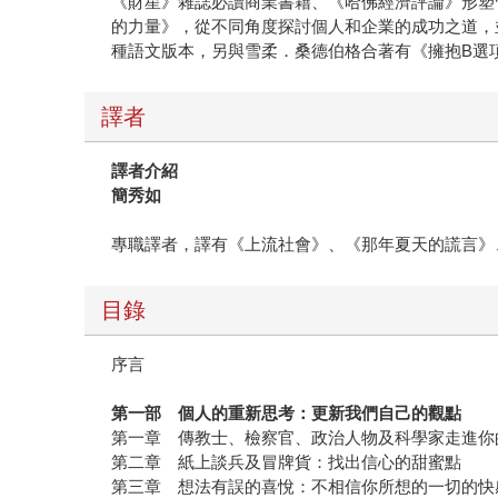
《財星》雜誌必讀商業書籍、《哈佛經濟評論》形塑
的力量》，從不同角度探討個人和企業的成功之道，
種語文版本，另與雪柔．桑德伯格合著有《擁抱B選
譯者
譯者介紹
簡秀如
專職譯者，譯有《上流社會》、《那年夏天的謊言》
目錄
序言
第一部 個人的重新思考：更新我們自己的觀點
第一章 傳教士、檢察官、政治人物及科學家走進你
第二章 紙上談兵及冒牌貨：找出信心的甜蜜點
第三章 想法有誤的喜悅：不相信你所想的一切的快