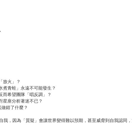
、
「放火」？
溫水煮青蛙」永遠不可能發生？
，反而希望團隊「唱反調」？
是對星座分析著迷不已？
底做錯了什麼？
自我，因為「質疑」會讓世界變得難以預期，甚至威脅到自我認同，