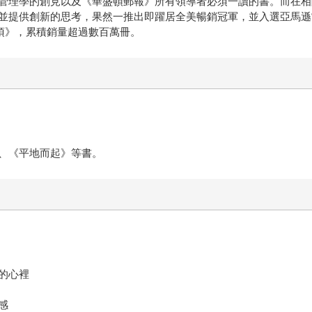
管理學的創見以及《華盛頓郵報》所有領導者必須一讀的書。而在相
並提供創新的思考，果然一推出即躍居全美暢銷冠軍，並入選亞馬遜
項》，累積銷量超過數百萬冊。
、《平地而起》等書。
的心裡
感