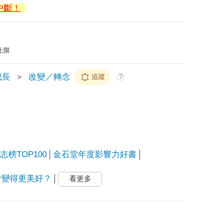
中斷！
上限
成長
＞
改變／轉念
追蹤
?
榜TOP100
金石堂年度影響力好書
會變得更美好？
看更多