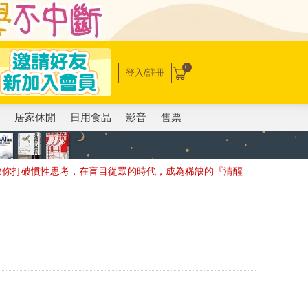
0
登入/註冊
電
居家休閒
日用食品
影音
售票
教你打破慣性思考，在盲目從眾的時代，成為稀缺的『清醒