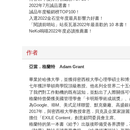
2022年7月誠品選書！
誠品年度暢銷榜TOP100！
入選2022金石堂年度最具影響力好書！
「閱讀前哨站」站長瓦基2022年最喜歡的 10 本書！
NeKo嗚喵2022年度必讀推薦書！
作者
亞當．格蘭特 Adam Grant
畢業於哈佛大學，並獲得密西根大學心理學碩士和博
七年獲評華頓商學院頂級教授。他名列全世界二十五
了我們對工作動機的既有認知，並點出了人際關係可帶
格蘭特曾榮獲美國管理學會「卡明斯學術成就獎」、
為Google、IBM、美式足球聯盟、默克藥廠、
2017年，與密西根大學教授韋恩．貝克及企業家謝麗爾．貝克
擔任「EXILE Content」創意顧問委員會主席。
格蘭特的第一本書《給予》出版後即備受各界讚譽，