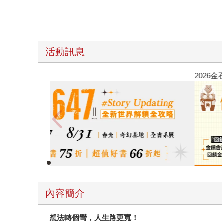
活動訊息
春光ｘ奇幻基地｜全書系展
內容簡介
想法轉個彎，人生路更寬！