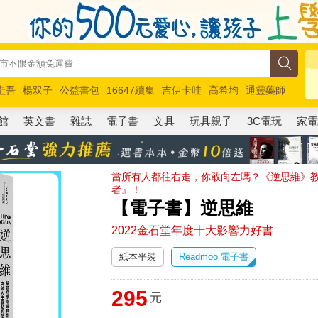
圭吾
楊双子
公益書包
16647續集
吉伊卡哇
高希均
通靈藥師
路邊攤新作
馬斯克
玩具總動員5
超慢跑
館
英文書
雜誌
電子書
文具
玩具親子
3C電玩
家
當所有人都往右走，你敢向左嗎？《逆思維》
者』！
【電子書】逆思維
2022金石堂年度十大影響力好書
紙本平裝
Readmoo 電子書
295
元