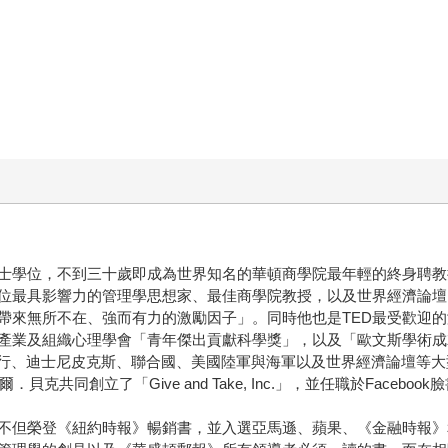
士學位，不到三十歲即成為世界知名的華頓商學院最年輕的終身聘教
位最具影響力的管理學思想家、最佳商學院教授，以及世界經濟論壇
來無所不在、強而有力的激勵因子」。同時他也是TED最受歡迎的演
產業及組織心理學會「青年傑出貢獻科學獎」，以及「歐文斯學術成
高盛銀行、迪士尼皮克斯、聯合國、美國陸軍與海軍以及世界經濟論壇等
共同創立了「Give and Take, Inc.」，並任職於Facebo
不但榮登《紐約時報》暢銷書，並入選亞馬遜、蘋果、《金融時報》