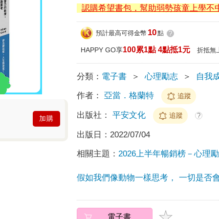
認購希望書包，幫助弱勢孩童上學不
10
預計最高可得金幣
點
?
100累1點 4點抵1元
HAPPY GO享
折抵無
分類：
電子書
＞
心理勵志
＞
自我
作者：
亞當．格蘭特
追蹤
出版社：
平安文化
追蹤
?
加購
出版日：
2022/07/04
相關主題：
2026上半年暢銷榜－心理勵志
假如我們像動物一樣思考， 一切是否
電子書