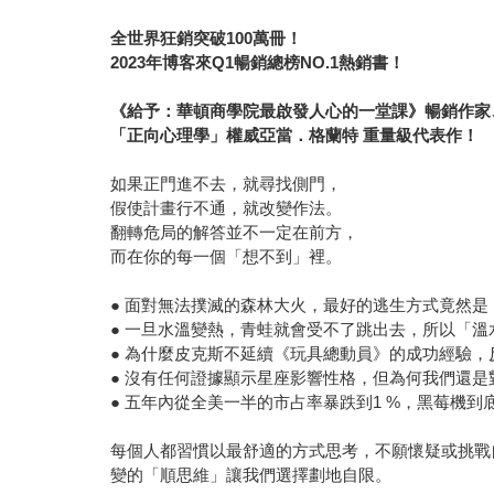
全世界狂銷突破100萬冊！
2023年博客來Q1暢銷總榜NO.1熱銷書！
《給予：華頓商學院最啟發人心的一堂課》暢銷作家
「正向心理學」權威亞當．格蘭特 重量級代表作！
如果正門進不去，就尋找側門，
假使計畫行不通，就改變作法。
翻轉危局的解答並不一定在前方，
而在你的每一個「想不到」裡。
● 面對無法撲滅的森林大火，最好的逃生方式竟然是
● 一旦水溫變熱，青蛙就會受不了跳出去，所以「
● 為什麼皮克斯不延續《玩具總動員》的成功經驗
● 沒有任何證據顯示星座影響性格，但為何我們還
● 五年內從全美一半的市占率暴跌到1 %，黑莓機到
每個人都習慣以最舒適的方式思考，不願懷疑或挑戰
變的「順思維」讓我們選擇劃地自限。