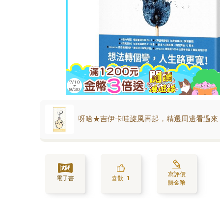
呀哈★吉伊卡哇旋風再起，精選周邊看過來
寫評價
電子書
喜歡+1
賺金幣