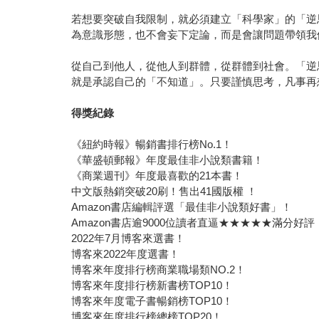
若想要突破自我限制，就必須建立「科學家」的「逆
為意識形態，也不會妄下定論，而是會讓問題帶領我
從自己到他人，從他人到群體，從群體到社會。「逆
就是承認自己的「不知道」。只要謹慎思考，凡事再
得獎紀錄
《紐約時報》暢銷書排行榜No.1！
《華盛頓郵報》年度最佳非小說類書籍！
《商業週刊》年度最喜歡的21本書！
中文版熱銷突破20刷！售出41國版權 ！
Amazon書店編輯評選「最佳非小說類好書」！
Amazon書店逾9000位讀者直逼★★★★★滿分好評
2022年7月博客來選書！
博客來2022年度選書！
博客來年度排行榜商業職場類NO.2！
博客來年度排行榜新書榜TOP10！
博客來年度電子書暢銷榜TOP10！
博客來年度排行榜總榜TOP20！