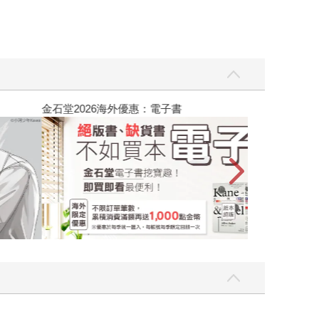
吃一點〉第二波
金石堂2026海