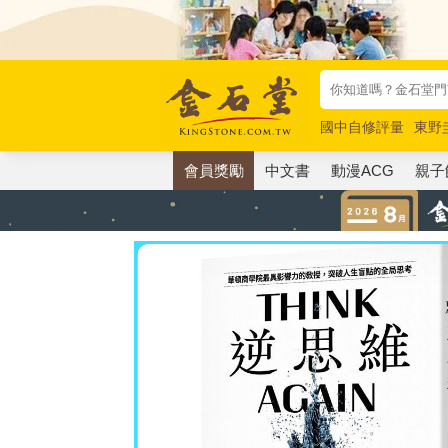
國中自修評量
東野
唯紅花綻放
奧德賽
會員獎勵
中文書
動漫ACG
親子