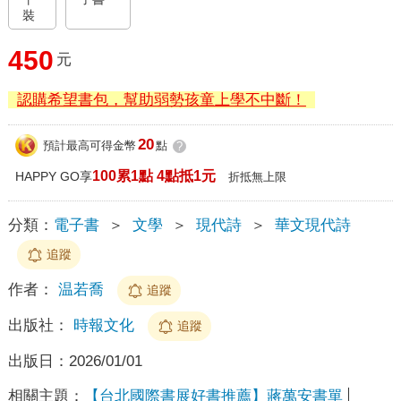
裝
450
元
認購希望書包，幫助弱勢孩童上學不中斷！
20
預計最高可得金幣
點
?
100累1點 4點抵1元
HAPPY GO享
折抵無上限
分類：
電子書
＞
文學
＞
現代詩
＞
華文現代詩
追蹤
作者：
温若喬
追蹤
出版社：
時報文化
追蹤
出版日：
2026/01/01
相關主題：
【台北國際書展好書推薦】蔣萬安書單