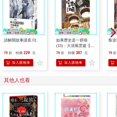
請解開故事謎底 01
如果歷史是一群喵
叛逆
(15)：大清風雲篇【萌
貓漫畫學歷史】
229
387
79
折
特價
元
79
折
特價
元
79
折
加入購物車
加入購物車
其他人也看