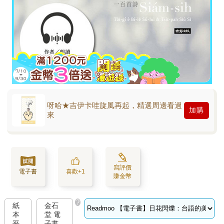
呀哈★吉伊卡哇旋風再起，精選周邊看過
加購
來
寫評價
電子書
喜歡+1
賺金幣
?
紙
金石
本
堂 電
平
子書