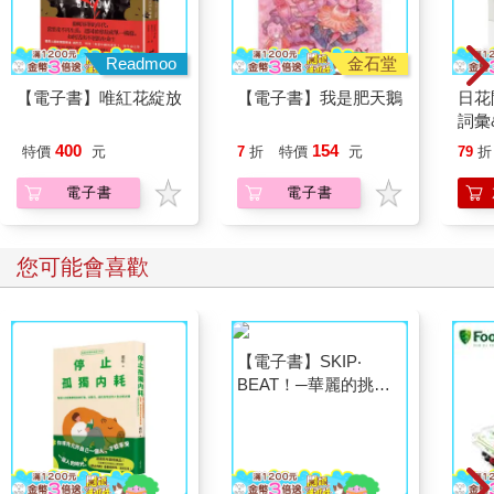
Readmoo
金石堂
【電子書】唯紅花綻放
【電子書】我是肥天鵝
日花
詞彙
400
154
特價
元
7
折
特價
元
79
折
電子書
電子書
您可能會喜歡