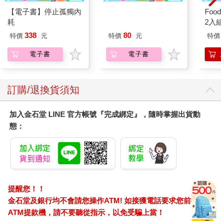
【電子書】停止孤獨內
【電子書】SKIP‧
Foo
耗
BEAT！─華麗的挑戰─
2入
(52)
338
80
特價
元
特價
元
特價
電子書
電子書
訂購/退換貨須知
加入金石堂 LINE 官方帳號『完成綁定』，隨時掌握出貨動
態：
提醒您！！
金石堂及銀行均不會請您操作ATM! 如接獲電話要求您前往
ATM提款機，請不要聽從指示，以免受騙上當！