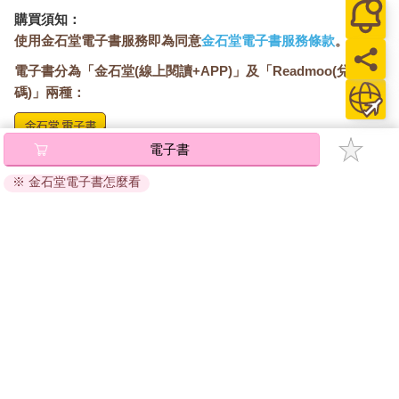
購買須知：
使用金石堂電子書服務即為同意
金石堂電子書服務條款
。
電子書分為「金石堂(線上閱讀+APP)」及「Readmoo(兌換
碼)」兩種：
電子書
將儲存於會員中心→電子書服務「我的e書櫃」，點選線上
閱讀直接開啟閱讀。
※ 金石堂電子書怎麼看
線上閱讀：
建議使用Chrome、Microsoft Edge 有較佳的線上瀏覽效
果， iOS 16 或以上版本，Android 6.0 以上版本，建議裝
置有6GB以上的記憶體，至少有 30 MB以上的容量。
離線閱讀：
APP下載：
iOS
Android
安裝電子書APP後，請依照提示登入「會員中心」→「我
的E書櫃」→「電子書APP通行碼/載具管理」，取得通行
碼再登入下載您所購買的電子書。完成下載後，點選任一
書籍即可開始離線閱讀。