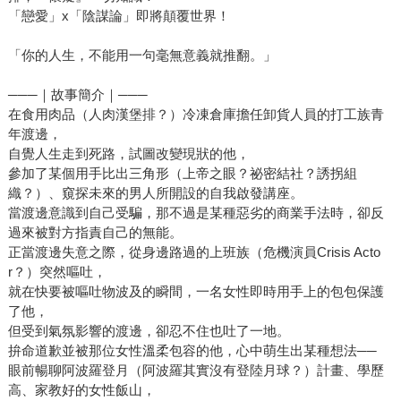
「戀愛」x「陰謀論」即將顛覆世界！
「你的人生，不能用一句毫無意義就推翻。」
───｜故事簡介｜───
在食用肉品（人肉漢堡排？）冷凍倉庫擔任卸貨人員的打工族青
年渡邊，
自覺人生走到死路，試圖改變現狀的他，
參加了某個用手比出三角形（上帝之眼？祕密結社？誘拐組
織？）、窺探未來的男人所開設的自我啟發講座。
當渡邊意識到自己受騙，那不過是某種惡劣的商業手法時，卻反
過來被對方指責自己的無能。
正當渡邊失意之際，從身邊路過的上班族（危機演員Crisis Acto
r？）突然嘔吐，
就在快要被嘔吐物波及的瞬間，一名女性即時用手上的包包保護
了他，
但受到氣氛影響的渡邊，卻忍不住也吐了一地。
拚命道歉並被那位女性溫柔包容的他，心中萌生出某種想法──
眼前暢聊阿波羅登月（阿波羅其實沒有登陸月球？）計畫、學歷
高、家教好的女性飯山，