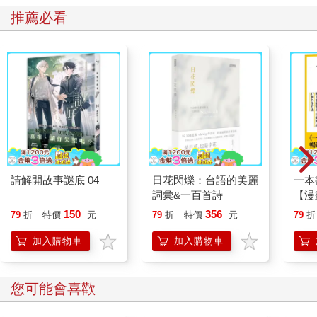
推薦必看
請解開故事謎底 04
日花閃爍：台語的美麗
一本
詞彙&一百首詩
【漫
行動
150
356
79
折
特價
元
79
折
特價
元
79
折
開關
「行
加入購物車
加入購物車
學方
您可能會喜歡