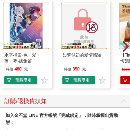
水平檔案-色・愛・
如夢似幻的愛情體驗
【T
落・夢-總集篇
恆溫
肩/
480
350
特價
元
特價
元
1290
加熱
膝熱
預購限定
預購限定
訂購/退換貨須知
加入金石堂 LINE 官方帳號『完成綁定』，隨時掌握出貨動
態：