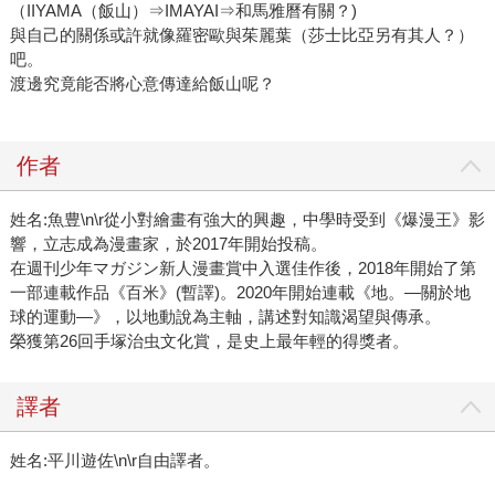
（IIYAMA（飯山）⇒IMAYAI⇒和馬雅曆有關？)
與自己的關係或許就像羅密歐與茱麗葉（莎士比亞另有其人？）
吧。
渡邊究竟能否將心意傳達給飯山呢？
作者
姓名:魚豊\n\r從小對繪畫有強大的興趣，中學時受到《爆漫王》影
響，立志成為漫畫家，於2017年開始投稿。
在週刊少年マガジン新人漫畫賞中入選佳作後，2018年開始了第
一部連載作品《百米》(暫譯)。2020年開始連載《地。—關於地
球的運動—》，以地動說為主軸，講述對知識渴望與傳承。
榮獲第26回手塚治虫文化賞，是史上最年輕的得獎者。
譯者
姓名:平川遊佐\n\r自由譯者。