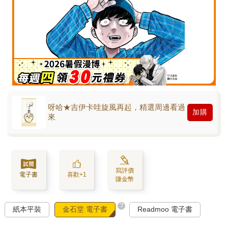
呀哈★吉伊卡哇旋風再起，精選周邊看過
加購
來
寫評價
電子書
喜歡+1
賺金幣
?
紙本平裝
金石堂 電子書
Readmoo 電子書