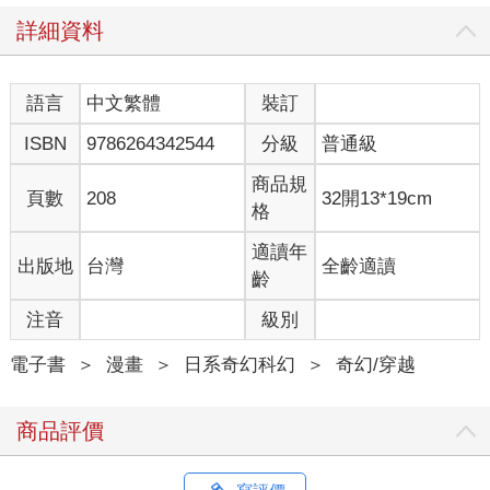
詳細資料
語言
中文繁體
裝訂
ISBN
9786264342544
分級
普通級
商品規
頁數
208
32開13*19cm
格
適讀年
出版地
台灣
全齡適讀
齡
注音
級別
電子書
＞
漫畫
＞
日系奇幻科幻
＞
奇幻/穿越
商品評價