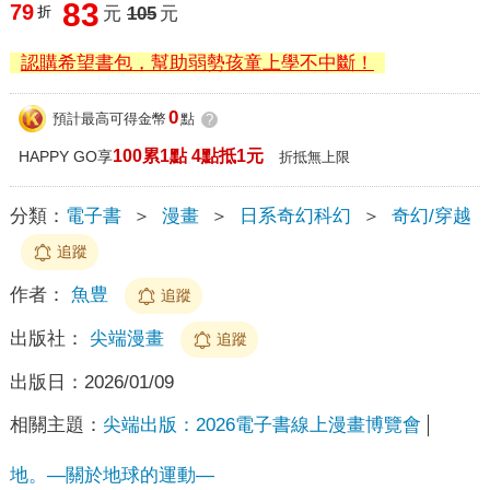
83
79
折
元
105
元
認購希望書包，幫助弱勢孩童上學不中斷！
0
預計最高可得金幣
點
?
100累1點 4點抵1元
HAPPY GO享
折抵無上限
分類：
電子書
＞
漫畫
＞
日系奇幻科幻
＞
奇幻/穿越
追蹤
作者：
魚豊
追蹤
出版社：
尖端漫畫
追蹤
出版日：
2026/01/09
相關主題：
尖端出版：2026電子書線上漫畫博覽會
地。—關於地球的運動—