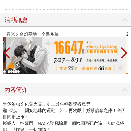
活動訊息
春光ｘ奇幻基地｜全書系展
2
內容簡介
手塚治虫文化賞大賞，史上最年輕得獎者魚豊
繼《地。—關於地球的運動—》，再次獻上撼動信念之作！全四
冊同步上市！
蜥蜴人、披薩門、NASA登月騙局、網際網路死亡論、人肉漢堡
排，『懷疑』一切知識！