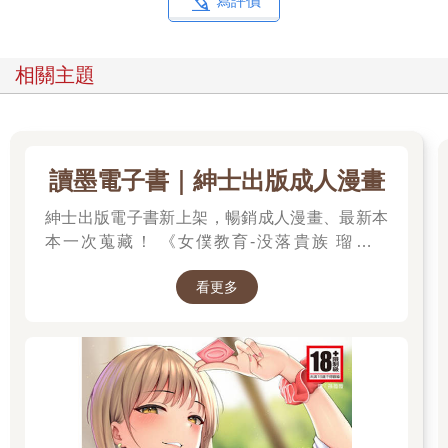
寫評價
相關主題
讀墨電子書｜紳士出版成人漫畫
紳士出版電子書新上架，暢銷成人漫畫、最新本
本一次蒐藏！ 《女僕教育-没落貴族 瑠璃川
椿》、《班長的催眠》、《無懈可擊的女上司被
看更多
●得死去活來》等熱門系列作品任君挑選，隨時
開讀無負擔，立即體驗專屬你的紳士閱讀時光！