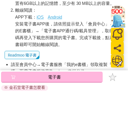
置有6GB以上的記憶體，至少有 30 MB以上的容量。
離線閱讀：
APP下載：
iOS
Android
安裝電子書APP後，請依照提示登入「會員中心」→「我
的E書櫃」→「電子書APP通行碼/載具管理」，取得通行
碼再登入下載您所購買的電子書。完成下載後，點選任一
書籍即可開始離線閱讀。
請至會員中心→電子書服務「我的e書櫃」領取複製『兌換
碼』至電子書服務商Readmoo進行兌換。
電子書
退換貨須知：
※ 金石堂電子書怎麼看
因版權保護，您在金石堂所購買的電子書僅能以金石堂專屬
的閱讀軟體開啟閱讀，無法以其他閱讀器或直接下載檔案。
依據「消費者保護法」第19條及行政院消費者保護處公告之
「通訊交易解除權合理例外情事適用準則」，非以有形媒介
提供之數位內容或一經提供即為完成之線上服務，經消費者
事先同意始提供。（如：電子書、電子雜誌、下載版軟體、