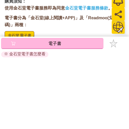
購買須知：
使用金石堂電子書服務即為同意
金石堂電子書服務條款
。
電子書分為「金石堂(線上閱讀+APP)」及「Readmoo(兌換
碼)」兩種：
電子書
將儲存於會員中心→電子書服務「我的e書櫃」，點選線上
閱讀直接開啟閱讀。
※ 金石堂電子書怎麼看
線上閱讀：
建議使用Chrome、Microsoft Edge 有較佳的線上瀏覽效
果， iOS 16 或以上版本，Android 6.0 以上版本，建議裝
置有6GB以上的記憶體，至少有 30 MB以上的容量。
離線閱讀：
APP下載：
iOS
Android
安裝電子書APP後，請依照提示登入「會員中心」→「我
的E書櫃」→「電子書APP通行碼/載具管理」，取得通行
碼再登入下載您所購買的電子書。完成下載後，點選任一
書籍即可開始離線閱讀。