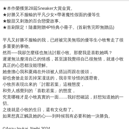
★本作榮獲第28屆Sneaker大賞金賞。
★好勝又不服輸的平凡少女×帶著魔性假面的優等生
★酸甜又刺激的百合戀愛故事。
★首刷限定！隨書附贈4P特典小冊子。(首刷售完即無贈品)
平凡又好勝不服輸的我，已經被完美無瑕的優等生小牧奪走了很
多重要的事物。
然而──我卻怎麼樣也無法討厭小牧。那麼我是喜歡她嗎？
遲遲無法釐清自己的情感，甚至讓我覺得自己很無情，就連小牧
真正的心思都沒能理解。
她會擔心我和夏織在外頭被人搭訕而跟在後頭，
卻也會搶走並丟掉茉凜送的，我非常珍惜的護脣膏。
小牧所表現出來的「討厭若葉」這種態度，
和旁人感覺到的「喜歡若葉」的態度，
究竟哪種才是小牧真實的一面……我好想確認，好想知道她的一
切。
之後就是小牧的生日，還有文化祭了。
如果想真正觸及她的心──到時候我有必要和她一決勝負。
©Anzu Inukai, Neibi 2024