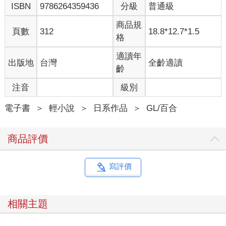
ISBN
9786264359436
分級
普通級
商品規
頁數
312
18.8*12.7*1.5
格
適讀年
出版地
台灣
全齡適讀
齡
注音
級別
電子書
＞
輕小說
＞
日系作品
＞
GL/百合
商品評價
寫評價
相關主題