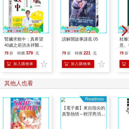
腎臟求救中：真希望
請解開故事謎底 05
杖藜
40歲之前洪永祥醫師
意、
就告訴我這些事
恭談
379
221
79
折
特價
元
79
折
特價
元
79
折
想
加入購物車
加入購物車
其他人也看