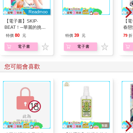
Readmoo
Readmoo
【電子書】SKIP‧
【電子書】來自指尖的
【電
BEAT！─華麗的挑戰─
真摯熱情～輕浮男消防
春戀
（34）
員帶著熱烈眼神擁抱我
（3
80
39
特價
元
特價
元
79
折
～(第18話)
電子書
電子書
您可能會喜歡