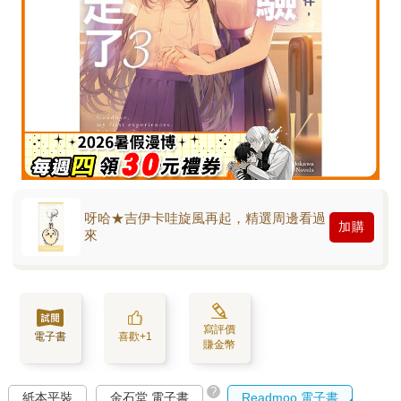
呀哈★吉伊卡哇旋風再起，精選周邊看過
加購
來
寫評價
電子書
喜歡+1
賺金幣
?
紙本平裝
金石堂 電子書
Readmoo 電子書