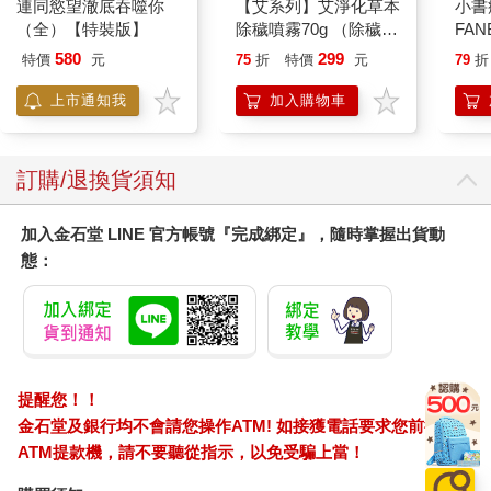
連同慾望澈底吞噬你
【艾系列】艾淨化草本
小書
（全）【特裝版】
除穢噴霧70g （除穢/
FAN
平安/淨化/艾草/芙蓉/
成為
580
299
特價
元
75
折
特價
元
79
折
抹草） 此為單瓶賣場
段！
另有多瓶組優惠賣場
上市通知我
加入購物車
訂購/退換貨須知
加入金石堂 LINE 官方帳號『完成綁定』，隨時掌握出貨動
態：
提醒您！！
金石堂及銀行均不會請您操作ATM! 如接獲電話要求您前往
ATM提款機，請不要聽從指示，以免受騙上當！