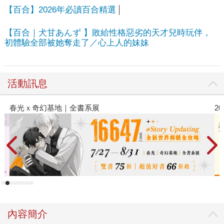
【百合】2026年必讀百合精選
【百合｜犬甘あんず 】敗給性格惡劣的天才兒時玩伴，
初體驗全部被她奪走了／心上人的妹妹
活動訊息
2026金石堂暑假漫博〈你好，我吃一點〉第二波
內容簡介