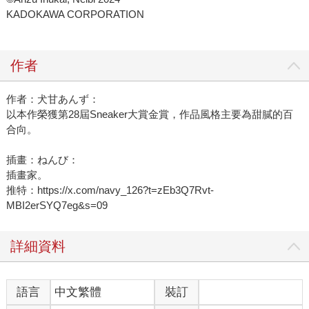
KADOKAWA CORPORATION
作者
作者：犬甘あんず：
以本作榮獲第28屆Sneaker大賞金賞，作品風格主要為甜膩的百
合向。
插畫：ねんび：
插畫家。
推特：https://x.com/navy_126?t=zEb3Q7Rvt-
MBI2erSYQ7eg&s=09
詳細資料
語言
中文繁體
裝訂