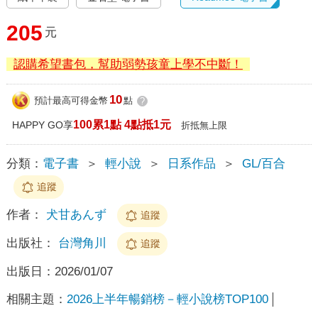
205
元
認購希望書包，幫助弱勢孩童上學不中斷！
10
預計最高可得金幣
點
?
100累1點 4點抵1元
HAPPY GO享
折抵無上限
分類：
電子書
＞
輕小說
＞
日系作品
＞
GL/百合
追蹤
作者：
犬甘あんず
追蹤
出版社：
台灣角川
追蹤
出版日：
2026/01/07
相關主題：
2026上半年暢銷榜－輕小說榜TOP100