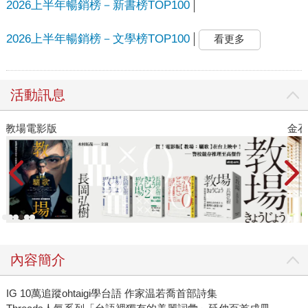
2026上半年暢銷榜－新書榜TOP100
2026上半年暢銷榜－文學榜TOP100
看更多
活動訊息
金石堂2026海外優惠：電子書
時
內容簡介
IG 10萬追蹤ohtaigi學台語 作家温若喬首部詩集