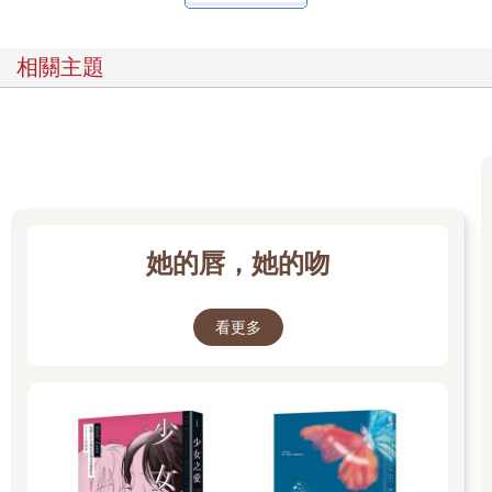
闊，像是發現藏身於生活裡的日花一般，看見越來越多從前不曾
注意的事物。
十多年仍學不完。今年學到日花這個詞，我才開始認真研究，台
相關主題
語裡到底還有多少我沒有注意到的美景？研究日治時期的台語辭
典後，結果令我震驚。原來一百年前，這座島嶼上的人們，是用
了千頁以上的字來捕捉生活的影子，用七聲八調拼湊出一個又一
個唸起來媲美詩歌的詞彙。如今，通曉的人卻越來越少，社會對
台語的印象受長久的政策影響變得歪斜，粗俗不雅的一面又被人
放大。實際上，任何語言都是有俗有雅，只憑台語侷限的片面就
要為其定位，我覺得是很不公平的事。阿媽在時代的變化當中，
喪失了用自己熟悉的語言和孫輩談心的權利，也讓我感到悲傷。
她的唇，她的吻
就這樣，我開始在網路上分享台語裡的美麗詞彙，並且將其寫成
詩，希望能讓更多人看見台語優雅的一面。幸運地在Threads上收
到相當大的迴響，也才有機會將這些作品結為詩集，成為你現在
看更多
所讀的這本《日花閃爍》。這本書蒐集了100個我在研究過程中很
受其意境吸引的台語詞彙，有一些是從古時候的辭典找出來的，
有一些則是生活中常聽見、但要仔細想過方能體會美麗之處的詞
語。每一個詞，我都寫一首相應的詩，之後按照詩句內容分為11
個主題，分別是景、厝（家）、散、伴、憾、念、恩、夢、悟、
澀、甘。這是我26年的生活裡，感受到的、或者是感受過的種種
皺摺。