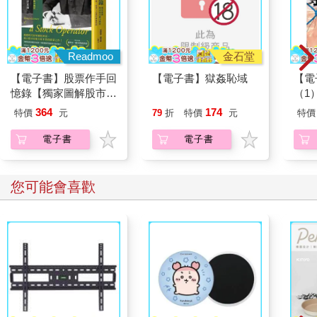
「水鏡」
Tsuí-kiànn
形容如鏡子般映照出周圍景色的平靜水面。
Readmoo
金石堂
深秋的葉一芾一芾飄落來湖面
【電子書】股票作手回
【電子書】獄姦恥域
【電
佇水鏡內底彼片笑藍的天頂
憶錄【獨家圖解股市最
（1
成做大粒細粒金閃閃的星
小阻力路徑】
364
174
特價
元
79
折
特價
元
特價
Tshim-tshiu ê hio̍h tsı̍t phuè tsı̍t phuè phiau luaih ôo-bīn,
電子書
電子書
tī tsuí-kiànn lāi-té hit phiàn tshiò-lâm ê thinn-tíng,
tsiânn-tsuè tuā lia̍p sè lia̍p kim-siám-siám ê tshinn.
您可能會喜歡
晚秋樹葉片片飄落湖面，在它所映出那片蔚藍的天空裡，成為大
大小小的金黃繁星。