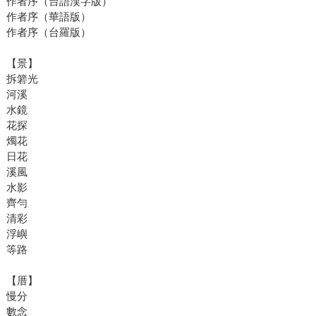
作者序（台語漢字版）
作者序（華語版）
作者序（台羅版）
【景】
拆箬光
河溪
水鏡
花探
燭花
日花
溪風
水影
齊勻
清彩
浮嶼
等路
【厝】
慢分
數念