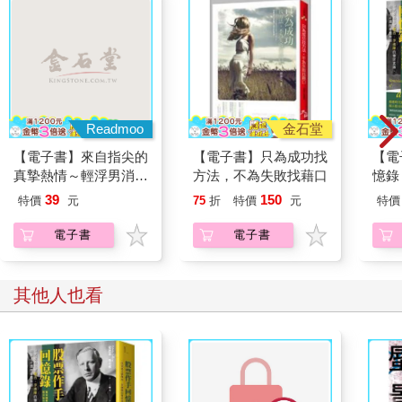
「河溪」
Hô-khue
形容夜空中如悠長溪流般、將星辰劃為兩岸的銀河。
暗暝的飛行機親像一隻船
寬寬仔流過天頂的河溪
Readmoo
金石堂
滿路的星光若船尾湠出的水花
【電子書】來自指尖的
【電子書】只為成功找
【電
閃爍咧相送
真摯熱情～輕浮男消防
方法，不為失敗找藉口
憶錄
望漂浪的人平安去到好風日的勝地
員帶著熱烈眼神擁抱我
小阻
39
150
特價
元
75
折
特價
元
特價
～(第12話)
Àm-mî ê pue-lîng-ki tshin-tshiūnn tsi̍t tsiah tsûn,
電子書
電子書
khuann-khuann-á lâu-kuè thinn-tíng ê hô-khue.
Muá-lōo ê tshinn-kng ná tsûn-bué thuànn--tshut ê tsuí-hue,
siám-sih teh sio-sàng,
其他人也看
bāng phiau-lōng ê lâng pîng-an khì-kàu hó-hong-ji̍t ê sìng-tē.
夜晚的飛機彷如一艘船，緩緩流過天上的銀河。滿路星光像是船
尾泛開的水花，閃耀地為人送別，盼望浪跡者平安抵達風和日麗
的美景之地。