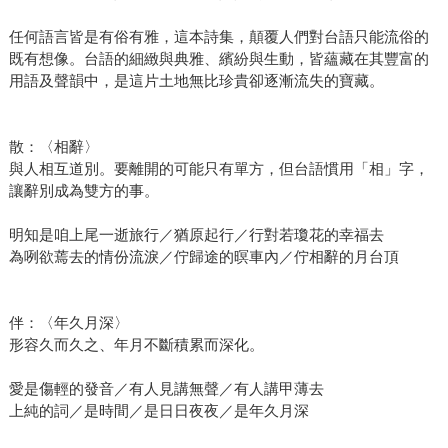
任何語言皆是有俗有雅，這本詩集，顛覆人們對台語只能流俗的
既有想像。台語的細緻與典雅、繽紛與生動，皆蘊藏在其豐富的
用語及聲韻中，是這片土地無比珍貴卻逐漸流失的寶藏。
散：〈相辭〉
與人相互道別。要離開的可能只有單方，但台語慣用「相」字，
讓辭別成為雙方的事。
明知是咱上尾一逝旅行／猶原起行／行對若瓊花的幸福去
為咧欲蔫去的情份流淚／佇歸途的暝車內／佇相辭的月台頂
伴：〈年久月深〉
形容久而久之、年月不斷積累而深化。
愛是傷輕的發音／有人見講無聲／有人講甲薄去
上純的詞／是時間／是日日夜夜／是年久月深