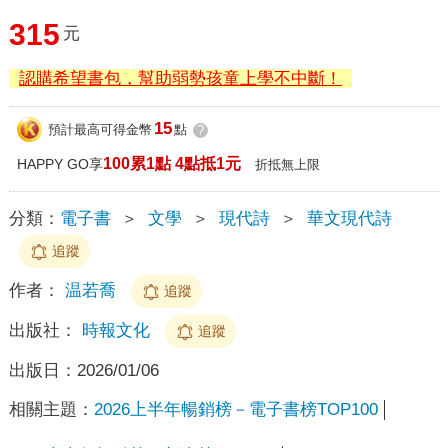
315
元
認購希望書包，幫助弱勢孩童上學不中斷！
15
預計最高可得金幣
點
?
100累1點 4點抵1元
HAPPY GO享
折抵無上限
分類：
電子書
＞
文學
＞
現代詩
＞
華文現代詩
追蹤
作者：
温若喬
追蹤
出版社：
時報文化
追蹤
出版日：
2026/01/06
相關主題：
2026上半年暢銷榜－電子書榜TOP100