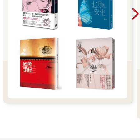
寫詩對我來說是把生活的皺摺攤平的過程。活得太倉促的時候，
沒時間仔細端詳這些痕跡，得要攤開來才會發現，一道道皺痕底
下，滿是倉促的我不慎遺漏的東西。有些是不起眼的日常風景，
有些是尚未整理的故事，有些是細微得抓不到具體形態的情緒。
寫詩，甚至我大部分的寫作，就是把這些東西小心翼翼地取出，
用語言賦予它們長短不一的名份，這樣它們就會成為我認知的一
部分，把世界形塑成我越來越熟稔的模樣。謝謝美麗的台語，給
我滿滿的詞彙做為為生活塑形的材料。也謝謝這滿是皺摺的生
活，給予我理由貼近自己、貼近家人的舌根與心房。
《日花閃爍》是我第一本原創的作品，非常感謝時報出版社願意
給我機會，甚至安排有聲書的錄音，讓尚無法閱讀台文的人也能
一起聽詩。這本書是以教育部台語辭典推薦的漢字與羅馬字撰寫
而成，每篇都附有朗讀音檔，也有華語解釋和翻譯。希望我的創
作能夠讓你感受到台語的不同面向，也陪你細細感受生活中各種
難以名狀的東西，一字一句為它們取上美麗的名字。
2025.10.30
温若喬
【景Kíng】