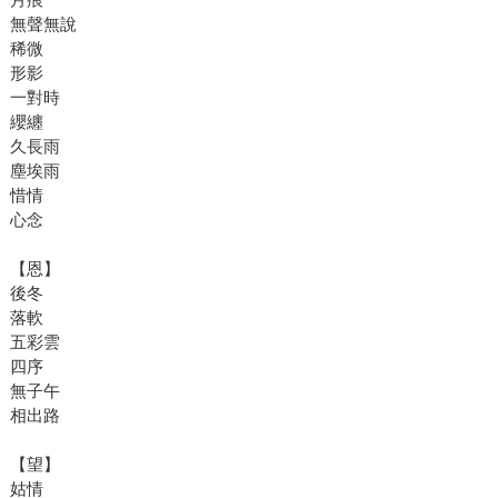
無聲無說
稀微
形影
一對時
纓纏
久長雨
塵埃雨
惜情
心念
【恩】
後冬
落軟
五彩雲
四序
無子午
相出路
【望】
姑情