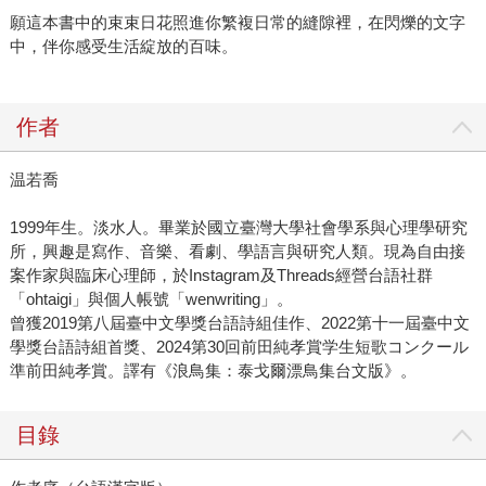
願這本書中的束束日花照進你繁複日常的縫隙裡，在閃爍的文字
中，伴你感受生活綻放的百味。
作者
温若喬
1999年生。淡水人。畢業於國立臺灣大學社會學系與心理學研究
所，興趣是寫作、音樂、看劇、學語言與研究人類。現為自由接
案作家與臨床心理師，於Instagram及Threads經營台語社群
「ohtaigi」與個人帳號「wenwriting」。
曾獲2019第八屆臺中文學獎台語詩組佳作、2022第十一屆臺中文
學獎台語詩組首獎、2024第30回前田純孝賞学生短歌コンクール
準前田純孝賞。譯有《浪鳥集：泰戈爾漂鳥集台文版》。
目錄