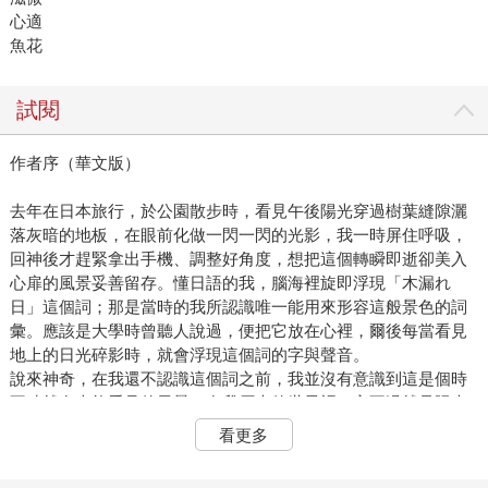
心適
魚花
試閱
作者序（華文版）
去年在日本旅行，於公園散步時，看見午後陽光穿過樹葉縫隙灑
落灰暗的地板，在眼前化做一閃一閃的光影，我一時屏住呼吸，
回神後才趕緊拿出手機、調整好角度，想把這個轉瞬即逝卻美入
心扉的風景妥善留存。懂日語的我，腦海裡旋即浮現「木漏れ
日」這個詞；那是當時的我所認識唯一能用來形容這般景色的詞
彙。應該是大學時曾聽人說過，便把它放在心裡，爾後每當看見
地上的日光碎影時，就會浮現這個詞的字與聲音。
說來神奇，在我還不認識這個詞之前，我並沒有意識到這是個時
不時就有幸能看見的風景，在我原本的世界裡，它不過就是陽光
的一種變形。但是知道這個詞以後，「木漏れ日」卻越來越常映
看更多
入眼簾，在台北街頭奔走之時，在淡水河邊散步之際，不時就會
看見從葉縫流洩至地面的陽光，靜靜地在我腳邊閃耀。其實外在