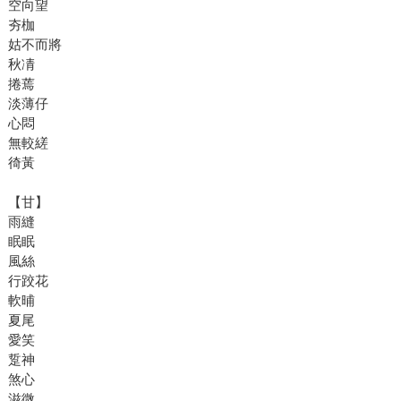
空向望
夯枷
姑不而將
秋凊
捲蔫
淡薄仔
心悶
無較縒
徛黃
【甘】
雨縫
眠眠
風絲
行跤花
軟晡
夏尾
愛笑
踅神
煞心
滋微