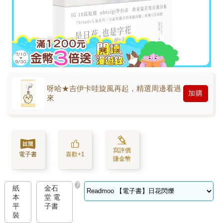
呀哈★吉伊卡哇旋風再起，精選周邊看過
加購
來
寫評價
電子書
喜歡+1
賺金幣
?
紙
金石
本
堂 電
平
子書
裝