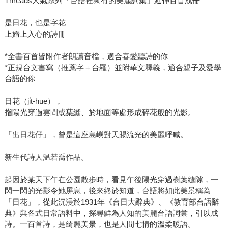
Threads人氣系列「台語裡獨有的美麗詞彙」延伸百首成冊
是日花，也是字花
上媠上入心的詩冊
*全書百首皆附作者朗讀音檔，適合喜愛聽詩的你
*正規台文書寫（推薦字＋台羅）並附華文釋義，適合親子及愛學
台語的你
日花（ji̍t-hue），
指陽光穿過雲間或葉縫、於地面等處形成碎花般的光影。
「出日花仔」，曾是這座島嶼對天賜流光的美麗呼喊。
新生代詩人温若喬作品。
起因於某天下午在公園散步時，看見午後陽光穿過樹葉縫隙，一
閃一閃的光影令她屏息，後來終於知道，台語將如此美景稱為
「日花」，從此沉浸於1931年《台日大辭典》、《教育部台語辭
典》與各式日常語料中，探尋鮮為人知的美麗台語詞彙，引以成
詩。一百首詩，是綺麗美景，也是人間七情的溫柔暖語。