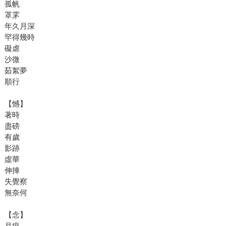
孤帆
罩雺
年久月深
罕得幾時
礙虐
沙微
茹絮夢
順行
【憾】
著時
盡磅
有歲
影跡
虛華
伸捙
失覺察
無奈何
【念】
月痕