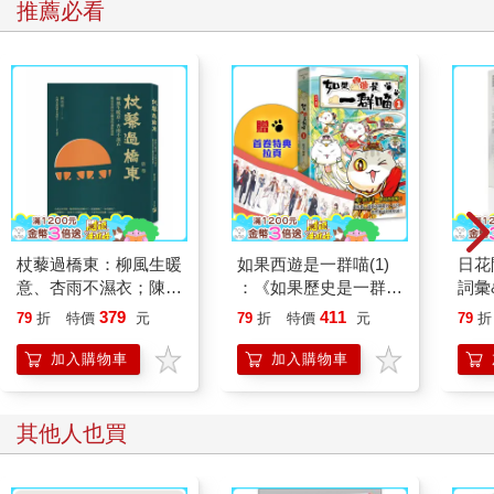
推薦必看
「拆箬光」
Thiah-ha̍h-kng
指清晨的天空如剝去竹殼一般、悄然將夜幕褪下後，自幽暗中綻
放的微弱曙光。
日頭恬恬仔盤過海天相接的水平線
用幽微的拆箬光
共烏暗送去後一个暝夜
Jı̍t-thâu tiām-tiām-á puânn kuè hái thinn sio-tsiap ê tsuí-pîng-
杖藜過橋東：柳風生暖
如果西遊是一群喵(1)
日花
suànn,
意、杏雨不濕衣；陳亮
：《如果歷史是一群
詞彙
iōng iu-bî ê thiah-ha̍h-kng
恭談以心轉境的適齡漫
喵》作者最新力作，附
379
411
79
折
特價
元
79
折
特價
元
79
折
kā oo-àm sàng khì āu tsı̍t ê mî-iā.
想
【首卷特典】拉頁
加入購物車
加入購物車
太陽悄悄越過海和天相交的水平線，用微弱的破曉晨光將黑暗送
至下一個夜晚。
其他人也買
註：箬（ㄖㄨㄛˋ）在古語裡指竹子或筍類的外殼，台語引申以
「拆箬」形容破曉。