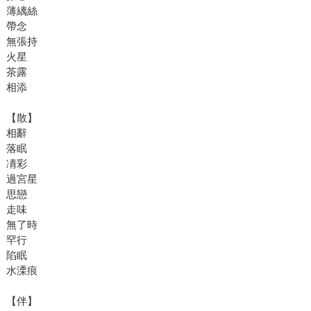
薄縭絲
帶念
無張持
火星
茶露
相添
【散】
相辭
落眠
凊彩
過宮星
思戀
走味
無了時
罕行
陷眠
水溧痕
【伴】