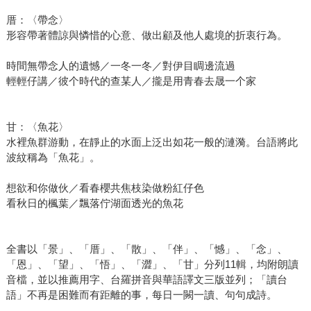
厝：〈帶念〉
形容帶著體諒與憐惜的心意、做出顧及他人處境的折衷行為。
時間無帶念人的遺憾／一冬一冬／對伊目睭邊流過
輕輕仔講／彼个時代的查某人／攏是用青春去晟一个家
甘：〈魚花〉
水裡魚群游動，在靜止的水面上泛出如花一般的漣漪。台語將此
波紋稱為「魚花」。
想欲和你做伙／看春櫻共焦枝染做粉紅仔色
看秋日的楓葉／飄落佇湖面透光的魚花
全書以「景」、「厝」、「散」、「伴」、「憾」、「念」、
「恩」、「望」、「悟」、「澀」、「甘」分列11輯，均附朗讀
音檔，並以推薦用字、台羅拼音與華語譯文三版並列；「讀台
語」不再是困難而有距離的事，每日一闕一讀、句句成詩。