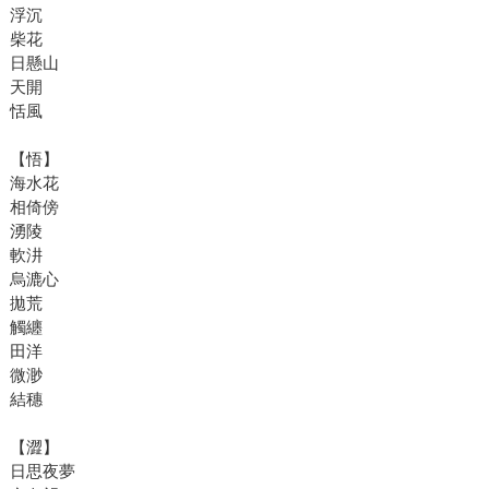
浮沉
柴花
日懸山
天開
恬風
【悟】
海水花
相倚傍
湧陵
軟汫
烏漉心
拋荒
觸纏
田洋
微渺
結穗
【澀】
日思夜夢