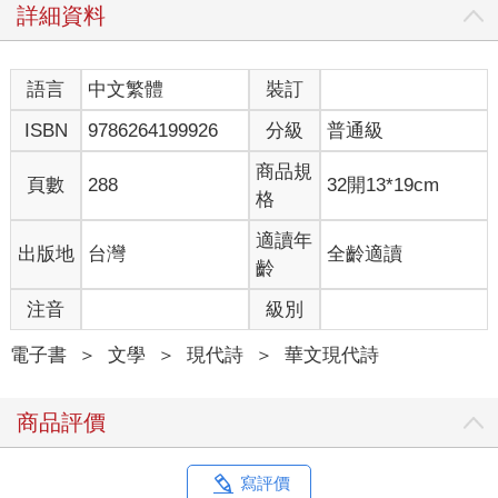
的世界並沒有改變，只是語言會把我們每個人所看見的世界形塑
詳細資料
成不同模樣。自從這個景色以一個概念、一個詞的形式住進我心
裡那時開始，它在我的世界裡就越發醒目，不會再被我忽視。
後來我才知道，台語裡也有一個叫做「日花」的詞，是形容陽光
語言
中文繁體
裝訂
從樹葉或雲的縫隙透出、化為彷若小花朵般的樣子。它的含義比
ISBN
9786264199926
分級
普通級
「木漏れ日」更廣，也更加具象。學到這個詞以後，我經常看見
落地的陽光如花一般，出現在樹的下方、雲的底端。就連從玻璃
商品規
窗上一個個色塊的縫隙間透入後灑落桌面的光影，在我的世界裡
頁數
288
32開13*19cm
格
也有了浪漫的新名字。我的世界因為我對這個詞的認知，多了許
多可愛的發現。
適讀年
出版地
台灣
全齡適讀
我是1999年出生的北部小孩，小時候和阿公阿媽一起住，所以台
齡
語和華語一樣，都是我從小聽到大的語言，但是因為家裡沒有要
求說台語，學校等外在環境也並不特別鼓勵，所以我的台語說得
注音
級別
不及華語的十分之一流利。小時候的我能感受到，對許多大人來
說，説台語並不是一件多重要甚至光彩的事情，把成語記牢、把
電子書
＞
文學
＞
現代詩
＞
華文現代詩
英語說好還更實際。為什麼語言會有地位的差異呢？為什麼把我
拉拔長大的阿媽說了一輩子的語言，會被晚輩認為比外語更不值
商品評價
得學習？有人認為台語本質上就是較俗氣、較粗魯的語言，真的
是這樣嗎？讀國中以後我開始有了這些疑惑，因而決定要把台語
和台文（台語的文字）學起來，親自尋找答案。越學世界便越遼
寫評價