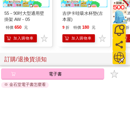
55－90吋大型通用壁
吉伊卡哇吸水杯墊(古
【KI
掛架 AW－05
本屋)
列-
平煎
650
180
特價
元
9
折
特價
元
56
折
加入購物車
加入購物車
訂購/退換貨須知
加入金石堂 LINE 官方帳號『完成綁定』，隨時掌握出貨動
電子書
態：
※ 金石堂電子書怎麼看
提醒您！！
金石堂及銀行均不會請您操作ATM! 如接獲電話要求您前往