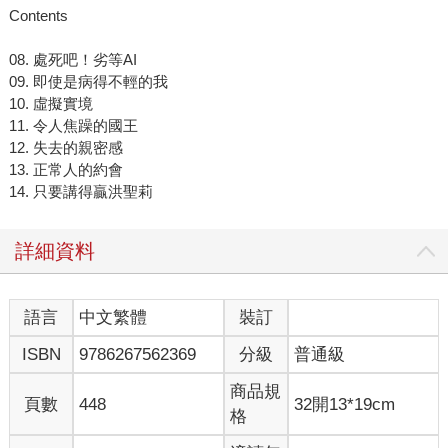
Contents
08. 處死吧！劣等AI
09. 即使是病得不輕的我
10. 虛擬實境
11. 令人焦躁的國王
12. 失去的親密感
13. 正常人的約會
14. 只要講得贏洪聖莉
詳細資料
語言
中文繁體
裝訂
ISBN
9786267562369
分級
普通級
商品規
頁數
448
32開13*19cm
格