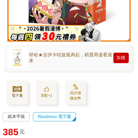
呀哈★吉伊卡哇旋風再起，精選周邊看過
加購
來
寫評價
電子書
喜歡+1
賺金幣
紙本平裝
Readmoo 電子書
385
元