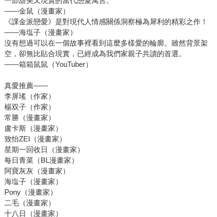
一部甜美又現實的當代戀愛寓言。
――金鼠（漫畫家）
《課金派戀愛》是對現代人情感關係洞察極為犀利的精彩之作！
――海塩子（漫畫家）
沒有想過可以在一個故事裡看到這麼多樣愛的輪廓。雖然背景架
空，卻無比貼合現實，已經成為我們家親子共讀的首選。
――箱箱鼠鼠（YouTuber）
真愛推薦――
李屏瑤（作家）
楊双子（作家）
常勝（漫畫家）
盧卡斯（漫畫家）
致怡ZEI（漫畫家）
星期一回收日（漫畫家）
每日青菜（BL漫畫家）
阿寶灰灰（漫畫家）
海塩子（漫畫家）
Pony（漫畫家）
二毛（漫畫家）
十八日（漫畫家）