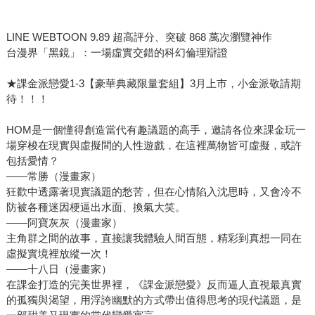
LINE WEBTOON 9.89 超高評分、突破 868 萬次瀏覽神作
台漫界「黑鏡」：一場虛實交錯的科幻倫理辯證
★課金派戀愛1-3【豪華典藏限量套組】3月上市，小金派敬請期
待！！！
HOM是一個懂得創造當代有趣議題的高手，邀請各位來課金玩一
場穿梭在現實與虛擬間的人性遊戲，在這裡萬物皆可虛擬，或許
包括愛情？
――常勝（漫畫家）
狂歡中透露著現實議題的愁苦，但在心情陷入沈思時，又會冷不
防被各種迷因梗逼出水面、換氣大笑。
――阿寶灰灰（漫畫家）
主角群之間的故事，直接讓我體驗人間百態，精彩到真想一同在
虛擬實境裡放縱一次！
――十八日（漫畫家）
在課金打造的完美世界裡，《課金派戀愛》反而逼人直視最真實
的孤獨與渴望，用浮誇幽默的方式帶出值得思考的現代議題，是