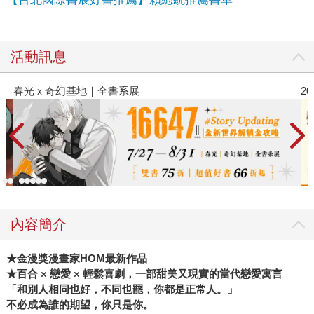
活動訊息
春光ｘ奇幻基地｜全書系展
2
內容簡介
★金漫獎漫畫家HOM最新作品
★百合 × 戀愛 × 輕鬆喜劇，一部甜美又現實的當代戀愛寓言
「和別人相同也好，不同也罷，你都是正常人。」
不必成為誰的期望，你只是你。