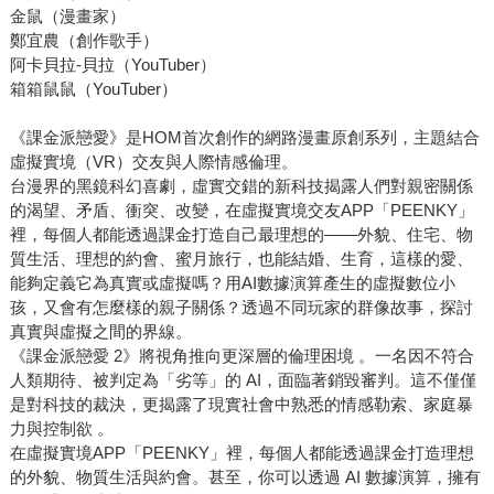
金鼠（漫畫家）
鄭宜農（創作歌手）
阿卡貝拉-貝拉（YouTuber）
箱箱鼠鼠（YouTuber）
《課金派戀愛》是HOM首次創作的網路漫畫原創系列，主題結合
虛擬實境（VR）交友與人際情感倫理。
台漫界的黑鏡科幻喜劇，虛實交錯的新科技揭露人們對親密關係
的渴望、矛盾、衝突、改變，在虛擬實境交友APP「PEENKY」
裡，每個人都能透過課金打造自己最理想的――外貌、住宅、物
質生活、理想的約會、蜜月旅行，也能結婚、生育，這樣的愛、
能夠定義它為真實或虛擬嗎？用AI數據演算產生的虛擬數位小
孩，又會有怎麼樣的親子關係？透過不同玩家的群像故事，探討
真實與虛擬之間的界線。
《課金派戀愛 2》將視角推向更深層的倫理困境 。一名因不符合
人類期待、被判定為「劣等」的 AI，面臨著銷毀審判。這不僅僅
是對科技的裁決，更揭露了現實社會中熟悉的情感勒索、家庭暴
力與控制欲 。
在虛擬實境APP「PEENKY」裡，每個人都能透過課金打造理想
的外貌、物質生活與約會。甚至，你可以透過 AI 數據演算，擁有