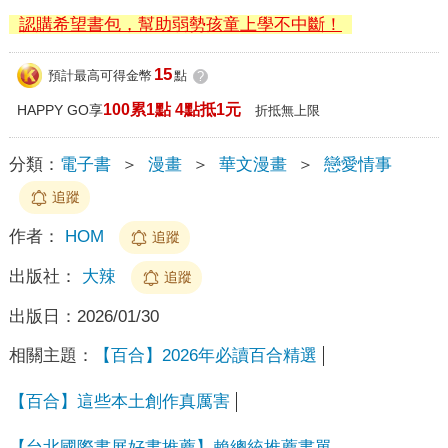
認購希望書包，幫助弱勢孩童上學不中斷！
15
預計最高可得金幣
點
?
100累1點 4點抵1元
HAPPY GO享
折抵無上限
分類：
電子書
＞
漫畫
＞
華文漫畫
＞
戀愛情事
追蹤
作者：
HOM
追蹤
出版社：
大辣
追蹤
出版日：
2026/01/30
相關主題：
【百合】2026年必讀百合精選
【百合】這些本土創作真厲害
【台北國際書展好書推薦】賴總統推薦書單