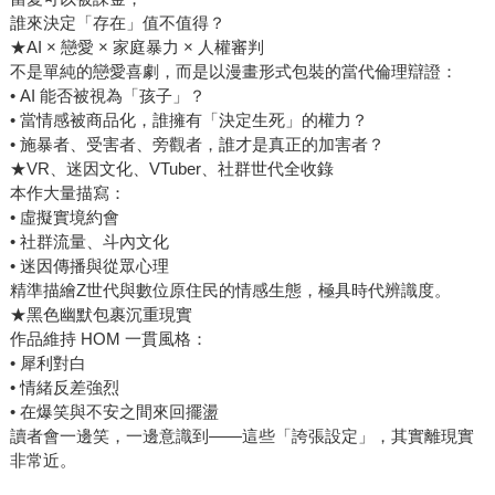
誰來決定「存在」值不值得？
★AI × 戀愛 × 家庭暴力 × 人權審判
不是單純的戀愛喜劇，而是以漫畫形式包裝的當代倫理辯證：
• AI 能否被視為「孩子」？
• 當情感被商品化，誰擁有「決定生死」的權力？
• 施暴者、受害者、旁觀者，誰才是真正的加害者？
★VR、迷因文化、VTuber、社群世代全收錄
本作大量描寫：
• 虛擬實境約會
• 社群流量、斗內文化
• 迷因傳播與從眾心理
精準描繪Z世代與數位原住民的情感生態，極具時代辨識度。
★黑色幽默包裹沉重現實
作品維持 HOM 一貫風格：
• 犀利對白
• 情緒反差強烈
• 在爆笑與不安之間來回擺盪
讀者會一邊笑，一邊意識到——這些「誇張設定」，其實離現實
非常近。