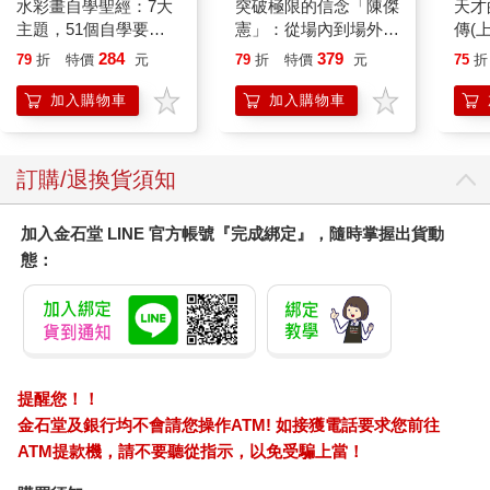
水彩畫自學聖經：7大
突破極限的信念「陳傑
天才
主題，51個自學要
憲」：從場內到場外，
傳(
點，一本最全面的水彩
台灣隊長全力以赴的堅
284
379
79
折
特價
元
79
折
特價
元
75
折
繪畫技巧寶典！
持與自白 （限量典藏
「日常私服小卡組」）
加入購物車
加入購物車
訂購/退換貨須知
加入金石堂 LINE 官方帳號『完成綁定』，隨時掌握出貨動
態：
提醒您！！
金石堂及銀行均不會請您操作ATM! 如接獲電話要求您前往
ATM提款機，請不要聽從指示，以免受騙上當！