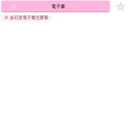
電子書
※ 金石堂電子書怎麼看
關於我們
門市查詢
分紅大聯盟
客服中心
加好友
訂閱
粉絲團
追蹤
聯絡我們
公司名稱：金石網絡股份有限公司
統編 : 70832800
食品業者登錄字號：A-170832800-00000-6
Copyright© 2000–2026 金石網絡股份有限公司
0806_a861311