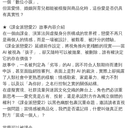
一個「數位小孩」。
但當愛情、婚姻與育兒都能被模擬與商品化時，這份愛是否仍具
有真實性？
★《課金派戀愛2》故事內容介紹
在一個由課金、演算法與虛擬身分所構成的世界裡，戀愛不再只
是兩個人的情感，而是一場被設計、被觀看、被評分的體驗。
《課金派戀愛2》延續前作設定，將視角推向更殘酷的現實——當
AI 被視為「孩子」，卻又隨時可以被拋棄、被刪除，誰有權決定
它的存在價值？
故事中，一名被判定為「劣等」的AI，因不符合人類期待而遭到
申訴，甚至面臨銷毀審判。表面上是對 AI 的裁決，實際上卻揭露
了人類社會中更熟悉的樣貌：情感勒索、家庭暴力、權力不對
等，以及以「為你好」之名行控制之實的關係結構。
在虛擬實境、社群流量與迷因文化交織的舞台上，角色們必須重
新思考——愛究竟是占有、投射，還是承認對方作為獨立個體的
權利？《課金派戀愛2》以黑色幽默包裹沉重命題，邀請讀者直視
一個問題：當情感被商品化，我們是否還記得，什麼叫做真正把
對方「當成一個人」？
當愛可以被課金，