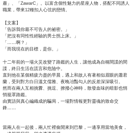
肅」、「ZawarC」。以富含個性魅力的星座人物，搭配不同誘人
職業，帶來12種扣人心弦的戀情。 
【文案】 
「告訴我你最不可告人的祕密。」 
「把沒有同性性經驗的男士拐上床。」 
「……啊？」 
「而我現在的目標，是你。」 
十二年前的一場火災改變了路鑑的人生，讓他成為自稱間諜的間
諜，終日生活在謊言和危險中。 
直到他在某個精疲力盡的早晨，遇上和故人有著相似眉眼的蕭君
蘭，受到對方白日溫文儒雅、夜晚冶豔勾人的反差深深吸引。 
然而在兩人互相挑釁、挑逗、撩撥心神時，散發血味的暗影也悄
悄籠罩路鑑。 
由實語與真心編織成的騙局，一場對情報更對靈魂的致命交
鋒…… 
當兩人在一起後，兩人忙裡偷閒來到巴黎，一邊享用當地美食，