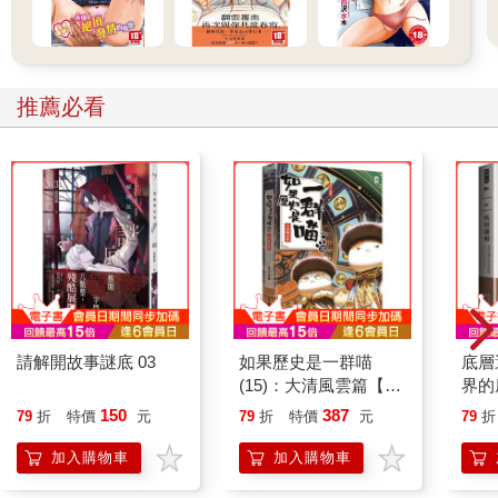
推薦必看
請解開故事謎底 03
如果歷史是一群喵
底層
(15)：大清風雲篇【萌
界的
貓漫畫學歷史】
150
387
79
折
特價
元
79
折
特價
元
79
折
加入購物車
加入購物車