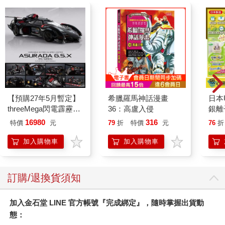
【預購27年5月暫定】
希臘羅馬神話漫畫
日本U
threeMega閃電霹靂車
36：高盧入侵
銀離
VA Hi-SPEC UNITED
乾爽
16980
316
特價
元
79
折
特價
元
76
折
阿斯拉 G.S.X RS
墊2
SIREN 黑色限定
防滲
加入購物車
加入購物車
尿色
品不
訂購/退換貨須知
加入金石堂 LINE 官方帳號『完成綁定』，隨時掌握出貨動
態：