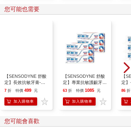
您可能也需要
【SENSODYNE 舒酸
【SENSODYNE 舒酸
【S
定】長效抗敏牙膏-多
定】專業抗敏護齦牙
定】
元護理120gx3入
膏-經典配方100gx6入
涼薄荷
499
1085
7
折
特價
元
63
折
特價
元
86
折
加入購物車
加入購物車
您可能會喜歡