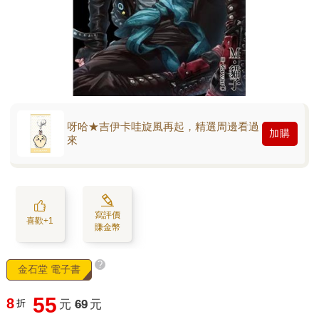
呀哈★吉伊卡哇旋風再起，精選周邊看過
加購
來
寫評價
喜歡+1
賺金幣
?
金石堂 電子書
55
8
折
元
69
元