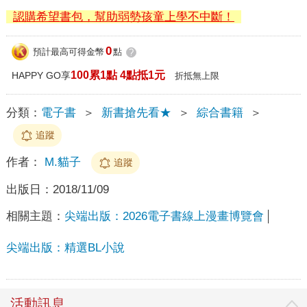
認購希望書包，幫助弱勢孩童上學不中斷！
0
預計最高可得金幣
點
?
100累1點 4點抵1元
HAPPY GO享
折抵無上限
分類：
電子書
＞
新書搶先看★
＞
綜合書籍
＞
追蹤
作者：
M.貓子
追蹤
出版日：
2018/11/09
相關主題：
尖端出版：2026電子書線上漫畫博覽會
尖端出版：精選BL小說
活動訊息