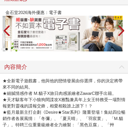
金石堂2026海外優惠：電子書
內容簡介
★全新電子遊戲書，他與他的戀情發展由你選擇，你的決定將帶
來不同的結局。 
★細膩情感作者 M.貓子X旅日肉感派繪者ZawarC聯手出籍。 
★天才駭客年下小狼狗間諜攻X雅豔兼具年上女王特務受一場對情
報更對靈魂的諜報交鋒，相愛相殺誰上誰下！？ 
★藍月最新主打企劃《Desire★Star系列》隆重登場！集結四位暢
銷作者各展風情：「冬彌」、「夏天晴」、「羽宸寰」、「M.貓
子」。特聘三位重量級繪者全力繪製：「黑色豆腐」、「艸