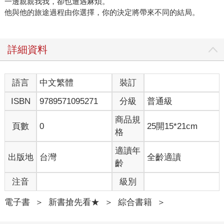
一邊親親我我，卻也遭遇麻煩。 
他與他的旅途過程由你選擇，你的決定將帶來不同的結局。
詳細資料
語言
中文繁體
裝訂
ISBN
9789571095271
分級
普通級
商品規
頁數
0
25開15*21cm
格
適讀年
出版地
台灣
全齡適讀
齡
注音
級別
電子書
＞
新書搶先看★
＞
綜合書籍
＞