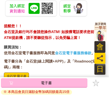
提醒您！！
金石堂及銀行均不會請您操作ATM! 如接獲電話要求您前往
ATM提款機，請不要聽從指示，以免受騙上當！
會
購買須知：
使用金石堂電子書服務即為同意
金石堂電子書服務條款
。
員
電子書分為「金石堂(線上閱讀+APP)」及「Readmoo(兌換
日
碼)」兩種：
電子書
將儲存於會員中心→電子書服務「我的e書櫃」，點選線上
閱讀直接開啟閱讀。
※ 本商品會員日滿額金幣加碼回饋最高15倍
線上閱讀：
建議使用Chrome、Microsoft Edge 有較佳的線上瀏覽效
果， iOS 16 或以上版本，Android 6.0 以上版本，建議裝