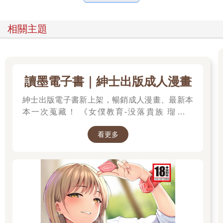
相關主題
讀墨電子書｜紳士出版成人漫畫
紳士出版電子書新上架，暢銷成人漫畫、最新本
本一次蒐藏！ 《女僕教育-没落貴族 瑠璃川
椿》、《班長的催眠》、《無懈可擊的女上司被
看更多
●得死去活來》等熱門系列作品任君挑選，隨時
開讀無負擔，立即體驗專屬你的紳士閱讀時光！