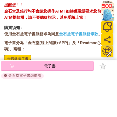
提醒您！！
金石堂及銀行均不會請您操作ATM! 如接獲電話要求您前往
ATM提款機，請不要聽從指示，以免受騙上當！
購買須知：
使用金石堂電子書服務即為同意
金石堂電子書服務條款
。
電子書分為「金石堂(線上閱讀+APP)」及「Readmoo(兌換
碼)」兩種：
電子書
將儲存於會員中心→電子書服務「我的e書櫃」，點選線上
閱讀直接開啟閱讀。
※ 金石堂電子書怎麼看
線上閱讀：
建議使用Chrome、Microsoft Edge 有較佳的線上瀏覽效
果， iOS 16 或以上版本，Android 6.0 以上版本，建議裝
置有6GB以上的記憶體，至少有 30 MB以上的容量。
離線閱讀：
APP下載：
iOS
Android