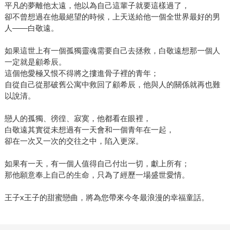
平凡的夢離他太遠，他以為自己這輩子就要這樣過了，
卻不曾想過在他最絕望的時候，上天送給他一個全世界最好的男
人——白敬遠。
如果這世上有一個孤獨靈魂需要自己去拯救，白敬遠想那一個人
一定就是顧希辰。
這個他愛極又恨不得將之摟進骨子裡的青年；
自從自己從那破舊公寓中救回了顧希辰，他與人的關係就再也難
以說清。
戀人的孤獨、徬徨、寂寞，他都看在眼裡，
白敬遠其實從未想過有一天會和一個青年在一起，
卻在一次又一次的交往之中，陷入更深。
如果有一天，有一個人值得自己付出一切，獻上所有；
那他願意奉上自己的生命，只為了經歷一場盛世愛情。
王子x王子的甜蜜戀曲，將為您帶來今冬最浪漫的幸福童話。