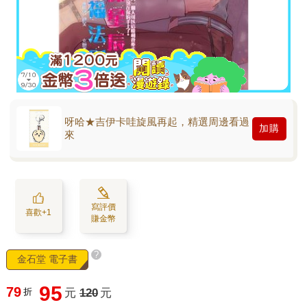
呀哈★吉伊卡哇旋風再起，精選周邊看過
加購
來
寫評價
喜歡+1
賺金幣
?
金石堂 電子書
95
79
折
元
120
元