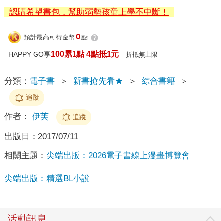
認購希望書包，幫助弱勢孩童上學不中斷！
0
預計最高可得金幣
點
?
100累1點 4點抵1元
HAPPY GO享
折抵無上限
分類：
電子書
＞
新書搶先看★
＞
綜合書籍
＞
追蹤
作者：
伊芙
追蹤
出版日：
2017/07/11
相關主題：
尖端出版：2026電子書線上漫畫博覽會
尖端出版：精選BL小說
活動訊息