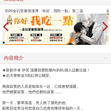
金石堂2026海外優惠：電子書
內容簡介
★新銳作者 伊芙 溫馨甜蜜歡樂向的BL個人誌數位版！
★忠犬警察攻X前紅牌公關受。
兩個寂寞的人若是能靠在一起，心就會變溫暖。
他們都愛寂寞，他們也都怕寂寞……
那一天，繁華落盡，男人救了瀕死的他。
顧希辰從來沒有想過自己也會有獲得幸福的一天，