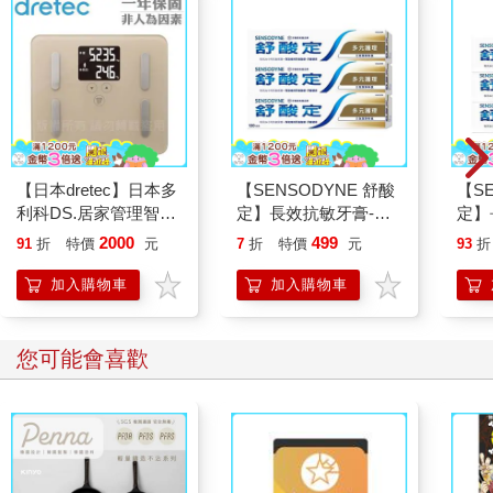
【日本dretec】日本多
【SENSODYNE 舒酸
【S
利科DS.居家管理智能
定】長效抗敏牙膏-多
定】
四合一體重體脂計-摩
元護理120gx3入
齦護理
2000
499
91
折
特價
元
7
折
特價
元
93
折
卡色(BS-248BE)
加入購物車
加入購物車
您可能會喜歡