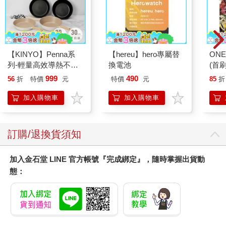
【KINYO】Penna系
【hereu】hero專屬替
ONE
列-輕量高效導熱不沾
換電池
(首刷
平煎鍋30cm
999
490
56
折
特價
元
特價
元
85
折
加入購物車
加入購物車
訂購/退換貨須知
加入金石堂 LINE 官方帳號『完成綁定』，隨時掌握出貨動
態：