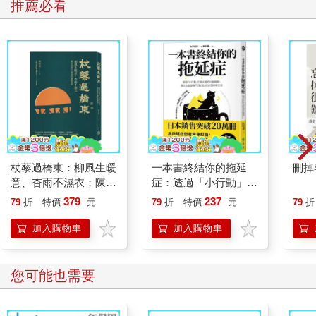
推薦必看
杖藜過橋東：柳風生暖
一本書終結你的拖延
刪掉
意、杏雨不濕衣；陳亮
症：透過「小行動」打
恭談以心轉境的適齡漫
開大腦的行動開關，懶
379
237
79
折
特價
元
79
折
特價
元
79
折
想
人也能變身「行動派」
的37個科學方法
加入購物車
加入購物車
您可能也需要