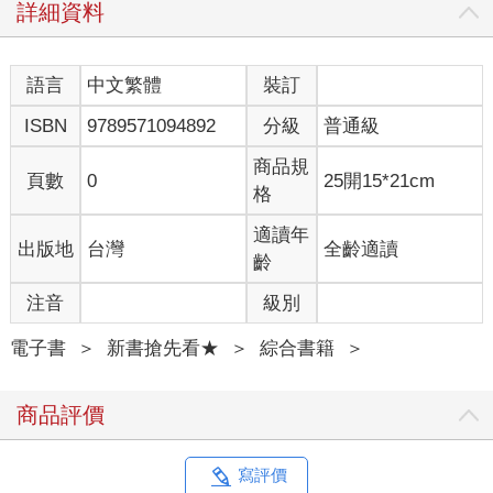
詳細資料
語言
中文繁體
裝訂
ISBN
9789571094892
分級
普通級
商品規
頁數
0
25開15*21cm
格
適讀年
出版地
台灣
全齡適讀
齡
注音
級別
電子書
＞
新書搶先看★
＞
綜合書籍
＞
商品評價
寫評價