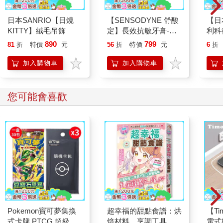
日本SANRIO【日燒
【SENSODYNE 舒酸
【日
KITTY】絨毛吊飾
定】長效抗敏牙膏-多
利科
元護理120gx6入
濕度
890
799
81
折
特價
元
56
折
特價
元
6
折
(O-4
加入購物車
加入購物車
您可能會喜歡
Pokemon寶可夢集換
超幸福的甜點食譜：烘
【T
式卡牌 PTCG 超級進
焙材料、烹調工具、可
電式