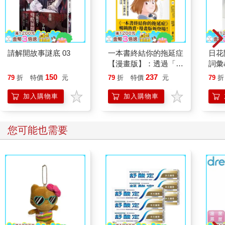
請解開故事謎底 03
一本書終結你的拖延症
日花
【漫畫版】：透過「小
詞彙
行動」打開大腦的行動
150
237
79
折
特價
元
79
折
特價
元
79
折
開關，懶人也能變身
「行動派」的37個科
加入購物車
加入購物車
學方法
您可能也需要