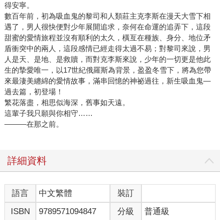
得安寧。
數百年前，初為吸血鬼的黎司和人類莊主克李斯在漫天大雪下相
遇了，男人很快便對少年展開追求，奈何在命運的追弄下，這段
甜蜜的愛情旅程並沒有順利的太久，橫亙在種族、身分、地位矛
盾衝突中的兩人，這段感情已經走得太過不易；對黎司來說，男
人是天、是地、是救贖，而對克李斯來說，少年的一切更是他此
生的摯愛唯一，以17世紀俄羅斯為背景，盈盈冬雪下，將為您帶
來最淒美纏綿的愛情故事，滿串回憶的神祕過往，新生吸血鬼—
過去篇，初登場！
繁花落盡，相思似海深，舊事如天遠。
這輩子我只願與你相守……
———在那之前。
詳細資料
語言
中文繁體
裝訂
ISBN
9789571094847
分級
普通級