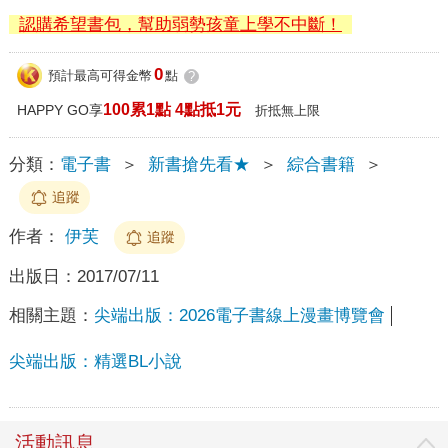
認購希望書包，幫助弱勢孩童上學不中斷！
0
預計最高可得金幣
點
?
100累1點 4點抵1元
HAPPY GO享
折抵無上限
分類：
電子書
＞
新書搶先看★
＞
綜合書籍
＞
追蹤
作者：
伊芙
追蹤
出版日：
2017/07/11
相關主題：
尖端出版：2026電子書線上漫畫博覽會
尖端出版：精選BL小說
活動訊息