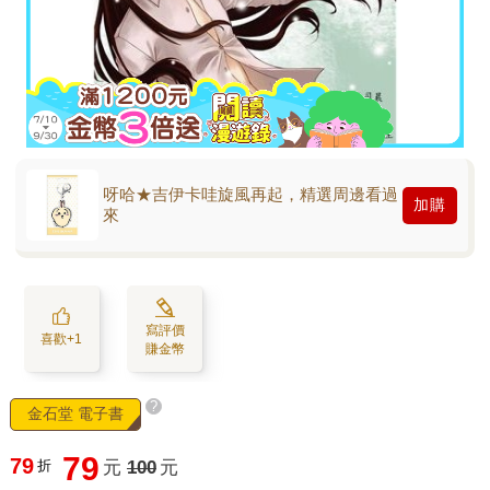
呀哈★吉伊卡哇旋風再起，精選周邊看過
加購
來
寫評價
喜歡+1
賺金幣
?
金石堂 電子書
79
79
折
元
100
元