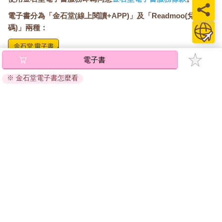
電子書分為「金石堂(線上閱讀+APP)」及「Readmoo(兌換
碼)」兩種：
電子書
將儲存於會員中心→電子書服務「我的e書櫃」，點選線上
閱讀直接開啟閱讀。
※ 金石堂電子書怎麼看
線上閱讀：
建議使用Chrome、Microsoft Edge 有較佳的線上瀏覽效
果， iOS 16 或以上版本，Android 6.0 以上版本，建議裝
置有6GB以上的記憶體，至少有 30 MB以上的容量。
離線閱讀：
APP下載：
iOS
Android
安裝電子書APP後，請依照提示登入「會員中心」→「我
的E書櫃」→「電子書APP通行碼/載具管理」，取得通行
碼再登入下載您所購買的電子書。完成下載後，點選任一
書籍即可開始離線閱讀。