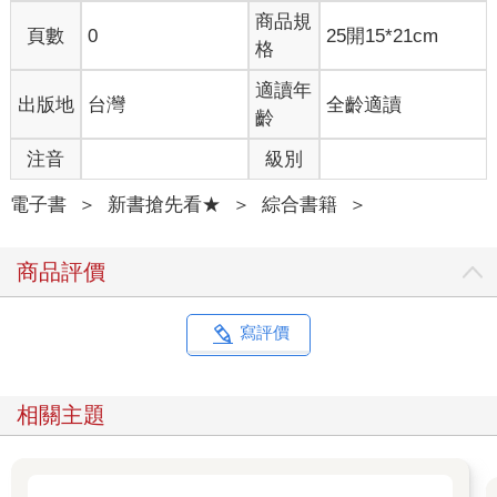
商品規
頁數
0
25開15*21cm
格
適讀年
出版地
台灣
全齡適讀
齡
注音
級別
電子書
＞
新書搶先看★
＞
綜合書籍
＞
商品評價
寫評價
相關主題