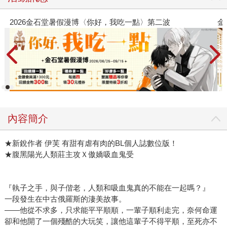
第二波
金石堂2026海外優惠：電子書
內容簡介
★新銳作者 伊芙 有甜有虐有肉的BL個人誌數位版！
★腹黑陽光人類莊主攻Ｘ傲嬌吸血鬼受
『執子之手，與子偕老，人類和吸血鬼真的不能在一起嗎？』
一段發生在中古俄羅斯的淒美故事。
——他從不求多，只求能平平順順，一輩子順利走完，奈何命運
卻和他開了一個殘酷的大玩笑，讓他這輩子不得平順，至死亦不