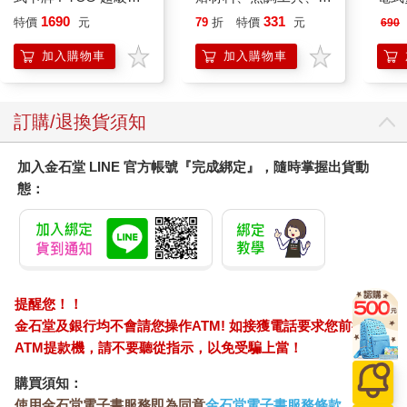
化 擴充包 綠寶石風暴
愛配色【閃亮女孩6】
1690
331
特價
元
79
折
特價
元
690
（+隨機彈3包）
加入購物車
加入購物車
訂購/退換貨須知
加入金石堂 LINE 官方帳號『完成綁定』，隨時掌握出貨動
態：
提醒您！！
金石堂及銀行均不會請您操作ATM! 如接獲電話要求您前往
ATM提款機，請不要聽從指示，以免受騙上當！
購買須知：
使用金石堂電子書服務即為同意
金石堂電子書服務條款
。