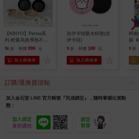
【KINYO】Penna系
吉伊卡哇吸水杯墊(吉
柯南
列-輕量高效導熱不沾
伊卡哇)
探 B
平煎鍋30cm
999
180
56
折
特價
元
9
折
特價
元
9
折
加入購物車
加入購物車
訂購/退換貨須知
加入金石堂 LINE 官方帳號『完成綁定』，隨時掌握出貨動
態：