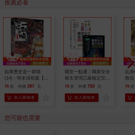
推薦必看
如果歷史是一群喵
職安一點通｜職業安全
乩身
(14)：明末清初篇【萌
衛生管理乙級檢定完勝
救信
貓漫畫學歷史】
攻略｜2026版(套書)
387
750
79
折
特價
元
79
折
特價
元
79
折
加入購物車
加入購物車
您可能也需要