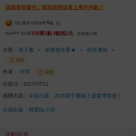
認購希望書包，幫助弱勢孩童上學不中斷！
5
預計最高可得金幣
點
?
100累1點 4點抵1元
HAPPY GO享
折抵無上限
分類：
電子書
＞
新書搶先看★
＞
綜合書籍
＞
追蹤
作者：
伊芙
追蹤
出版日：
2017/07/11
相關主題：
尖端出版：2026電子書線上漫畫博覽會
尖端出版：精選BL小說
活動訊息