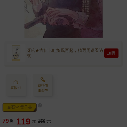
呀哈★吉伊卡哇旋風再起，精選周邊看過
加購
來
寫評價
喜歡+1
賺金幣
?
金石堂 電子書
119
79
折
元
150
元