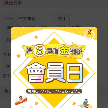
詳細資料
語言
中文繁體
裝訂
ISBN
9789571094779
分級
普通級
商品規
頁數
0
25開15*21cm
格
適讀年
出版地
台灣
全齡適讀
齡
注音
級別
電子書
＞
新書搶先看★
＞
綜合書籍
＞
商品評價
寫評價