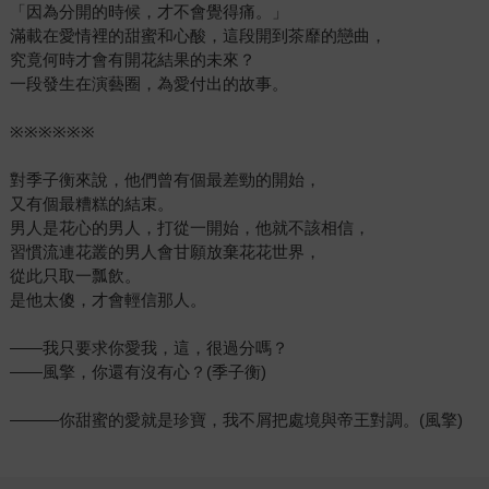
「因為分開的時候，才不會覺得痛。」
滿載在愛情裡的甜蜜和心酸，這段開到茶靡的戀曲，
究竟何時才會有開花結果的未來？
一段發生在演藝圈，為愛付出的故事。
※※※※※※
對季子衡來說，他們曾有個最差勁的開始，
又有個最糟糕的結束。
男人是花心的男人，打從一開始，他就不該相信，
習慣流連花叢的男人會甘願放棄花花世界，
從此只取一瓢飲。
是他太傻，才會輕信那人。
——我只要求你愛我，這，很過分嗎？
——風擎，你還有沒有心？(季子衡)
———你甜蜜的愛就是珍寶，我不屑把處境與帝王對調。(風擎)