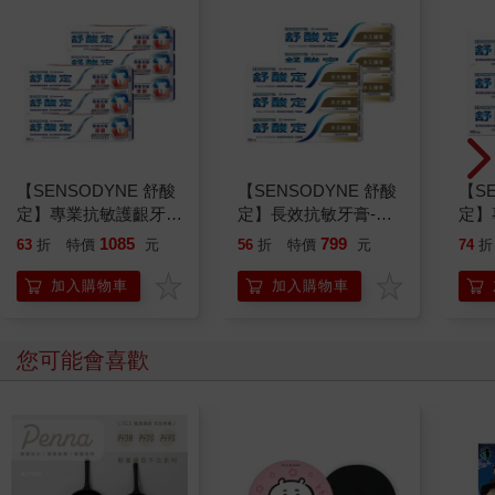
【SENSODYNE 舒酸
【SENSODYNE 舒酸
【S
定】專業抗敏護齦牙
定】長效抗敏牙膏-多
定】
膏-亮白配方100gx6入
元護理120gx6入
膏-沁
1085
799
63
折
特價
元
56
折
特價
元
74
折
加入購物車
加入購物車
您可能會喜歡