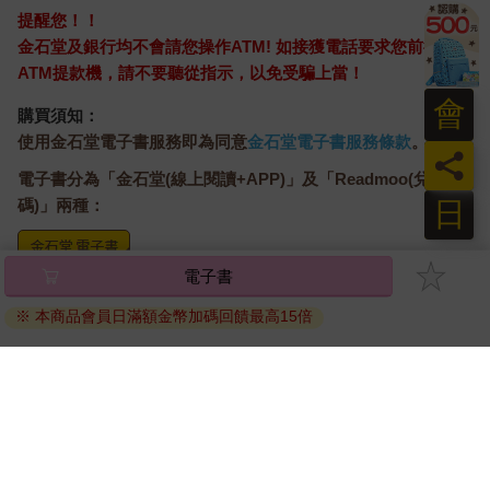
提醒您！！
金石堂及銀行均不會請您操作ATM! 如接獲電話要求您前往
ATM提款機，請不要聽從指示，以免受騙上當！
會
購買須知：
使用金石堂電子書服務即為同意
金石堂電子書服務條款
。
員
電子書分為「金石堂(線上閱讀+APP)」及「Readmoo(兌換
日
碼)」兩種：
電子書
將儲存於會員中心→電子書服務「我的e書櫃」，點選線上
閱讀直接開啟閱讀。
※ 本商品會員日滿額金幣加碼回饋最高15倍
線上閱讀：
建議使用Chrome、Microsoft Edge 有較佳的線上瀏覽效
果， iOS 16 或以上版本，Android 6.0 以上版本，建議裝
置有6GB以上的記憶體，至少有 30 MB以上的容量。
離線閱讀：
APP下載：
iOS
Android