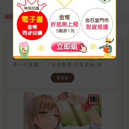
相關主題
讀墨電子書｜紳士出版成人漫畫
紳士出版電子書新上架，暢銷成人漫畫、最新本
本一次蒐藏！ 《女僕教育-没落貴族 瑠璃川
椿》、《班長的催眠》、《無懈可擊的女上司被
看更多
●得死去活來》等熱門系列作品任君挑選，隨時
開讀無負擔，立即體驗專屬你的紳士閱讀時光！