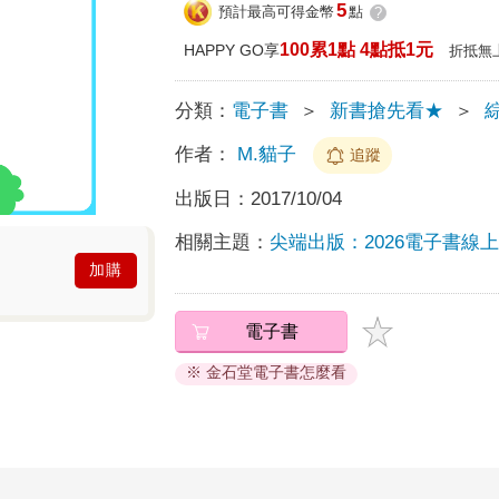
5
預計最高可得金幣
點
?
100累1點 4點抵1元
HAPPY GO享
折抵無
分類：
電子書
＞
新書搶先看★
＞
作者：
M.貓子
追蹤
出版日：
2017/10/04
相關主題：
尖端出版：2026電子書線
加購
電子書
※ 金石堂電子書怎麼看