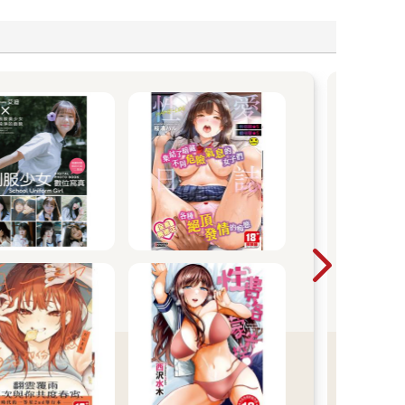
金
紳士
成人
或禁
即登
的紳