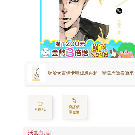
呀哈★吉伊卡哇旋風再起，精選周邊看過來
寫評價
喜歡+1
賺金幣
活動訊息