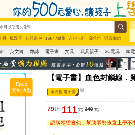
圭吾
楊双子
公益書包
16647續集
吉伊卡哇
高希均
通靈藥師
路邊攤新作
馬斯克
玩具總動員5
超慢跑
館
英文書
雜誌
電子書
文具
玩具親子
3C電玩
家
【電子書】血色封鎖線．
Epub
流動版型
?
金石堂 電子書
111
79
折
元
140
元
認購希望書包，幫助弱勢孩童上學不