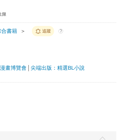
上限
綜合書籍
＞
追蹤
?
上漫畫博覽會
尖端出版：精選BL小說