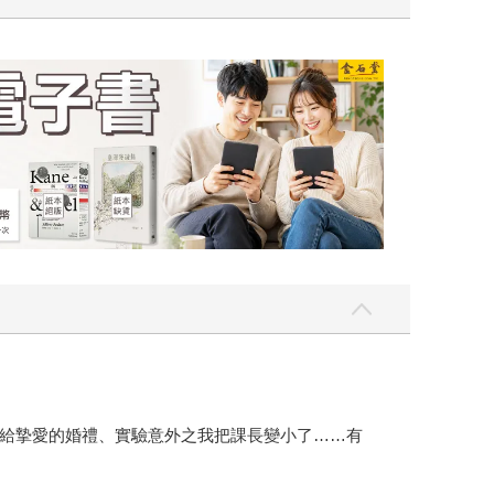
吃一點〉第二波
金石堂2026海外
給摯愛的婚禮、實驗意外之我把課長變小了……有