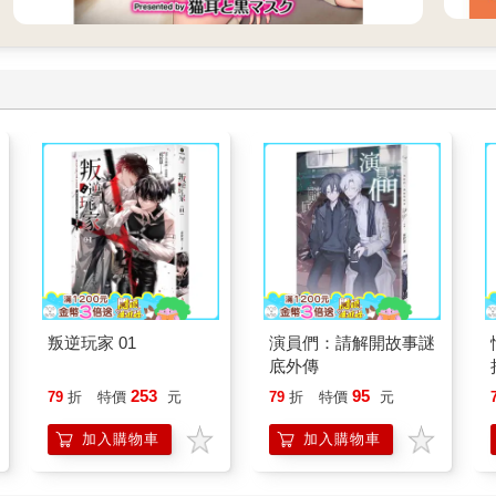
叛逆玩家 01
演員們：請解開故事謎
底外傳
253
95
79
折
特價
元
79
折
特價
元
加入購物車
加入購物車