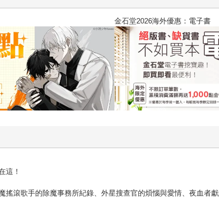
2026金石堂暑假漫博〈你好，我
在這！
魔搖滾歌手的除魔事務所紀錄、外星搜查官的煩惱與愛情、夜血者獻