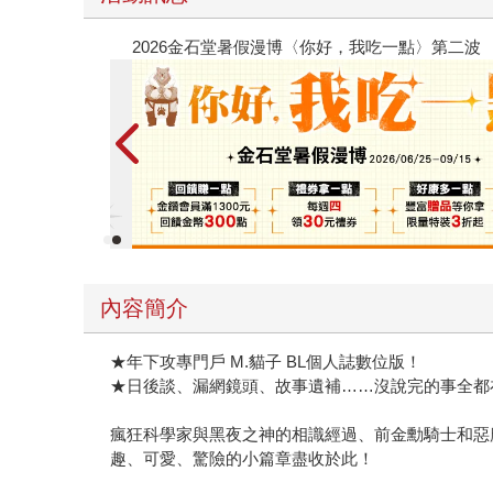
春光ｘ奇幻基地｜全書系展
內容簡介
★年下攻專門戶 M.貓子 BL個人誌數位版！
★日後談、漏網鏡頭、故事遺補……沒說完的事全都
瘋狂科學家與黑夜之神的相識經過、前金勳騎士和惡
趣、可愛、驚險的小篇章盡收於此！