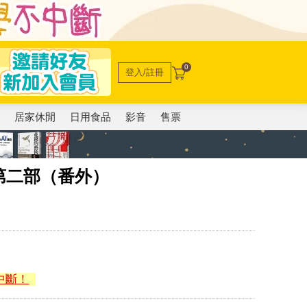
0
登入/註冊
電
居家休閒
日用食品
影音
售票
第二部（番外）
中斷！