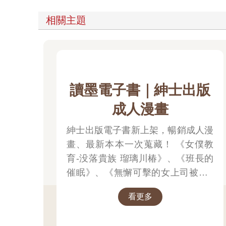
相關主題
讀墨電子書｜紳士出版
成人漫畫
紳士出版電子書新上架，暢銷成人漫
畫、最新本本一次蒐藏！ 《女僕教
育-没落貴族 瑠璃川椿》、《班長的
催眠》、《無懈可擊的女上司被●得
死去活來》等熱門系列作品任君挑
看更多
選，隨時開讀無負擔，立即體驗專屬
你的紳士閱讀時光！