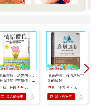
情緒價值：消除內耗，
底層邏輯：看清這個世
一本書
把情緒變得有價值，跟
界的底牌
【漫畫
誰都能自在相處
行動」
316
316
79
折
特價
元
79
折
特價
元
79
折
開關，
「行動
加入購物車
加入購物車
加
學方法