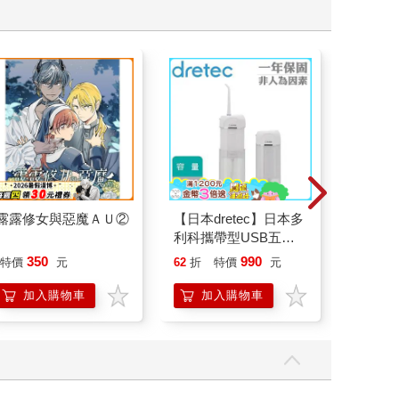
露露修女與惡魔ＡＵ②
【日本dretec】日本多
露露修
利科攜帶型USB五段
貼貼紙
式電動沖牙機-白
350
990
10
特價
元
62
折
特價
元
特價
色-160ml(FS-101WT)
加入購物車
加入購物車
加