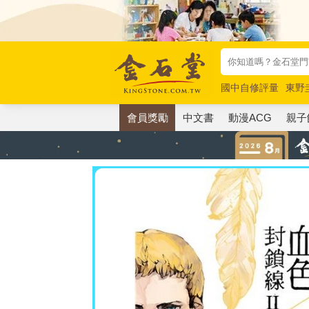
國中自修評量
東野
唯紅花綻放
奧德賽
會員獎勵
中文書
動漫ACG
親子