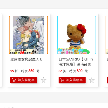
露露修女與惡魔ＡＵ
日本SANRIO【KITTY
海洋焦糖】絨毛吊飾
350
890
95
折
特價
元
82
折
特價
元
加入購物車
加入購物車