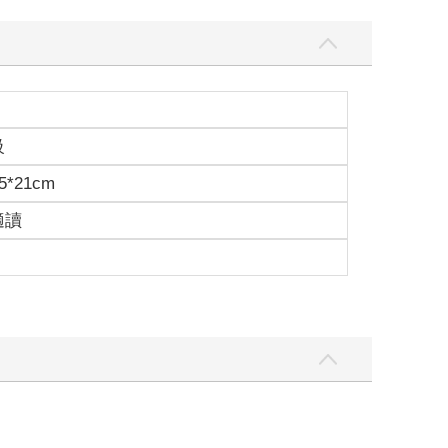
級
5*21cm
適讀