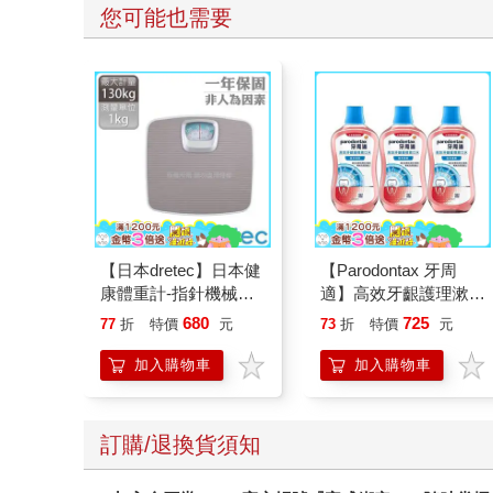
您可能也需要
【日本dretec】日本健
【Parodontax 牙周
康體重計-指針機械式-
適】高效牙齦護理漱口
灰色(BS-306GYKO)
水-極淨清新500mlx3
680
725
77
折
特價
元
73
折
特價
元
入
加入購物車
加入購物車
訂購/退換貨須知