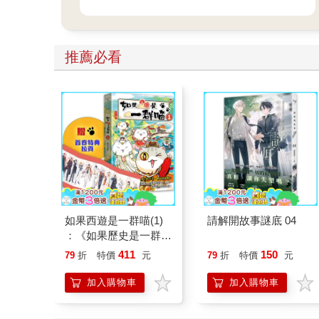
推薦必看
如果西遊是一群喵(1)
請解開故事謎底 04
：《如果歷史是一群
喵》作者最新力作，附
411
150
79
折
特價
元
79
折
特價
元
【首卷特典】拉頁
加入購物車
加入購物車