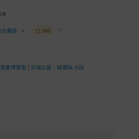
上限
綜合書籍
＞
追蹤
?
上漫畫博覽會
尖端出版：精選BL小說