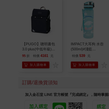
【PUGO】聰明書包
IMPACT大耳狗 水壺
3.0 plus(中低年級)酷
(500ml)#淺藍
黑 全新進化玩美上市
IMCMB01LB
4161
539
95
折
特價
元
特價
元
加入購物車
加入購物車
訂購/退換貨須知
加入金石堂 LINE 官方帳號『完成綁定』，隨時掌