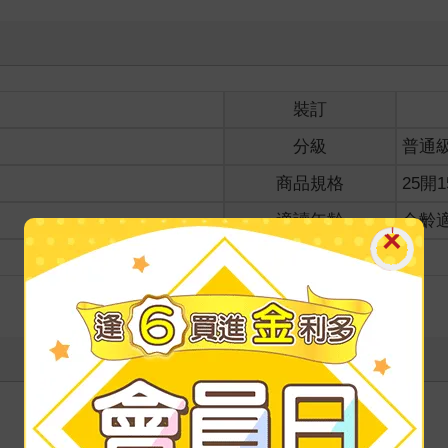
裝訂
分級
普通
商品規格
25開1
適讀年齡
全齡
級別
寫評價