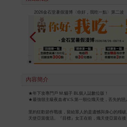
春光ｘ奇幻基地｜全書系展
內容簡介
★年下攻專門戶 M.貓子 BL個人誌數位版！
★最強領主級夜血者V.S.第一順位熾天使，丟失的
里約狂歡節作戰後，留給眾人的是遺憾與身心的殘破
天使亞當復活。『目標』女王在前，熾天使亞當在後