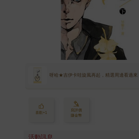
呀哈★吉伊卡哇旋風再起，精選周邊看過來
寫評價
喜歡+1
賺金幣
活動訊息