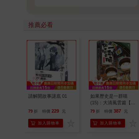
推薦必看
請解開故事謎底 01
如果歷史是一群喵
(15)：大清風雲篇【萌
貓漫畫學歷史】
229
387
79
折
特價
元
79
折
特價
元
加入購物車
加入購物車