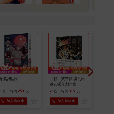
為怪談點燈 1
廿載．繁華夢 護玄出
請解開故
道20週年創作集
253
315
79
折
特價
元
79
折
特價
元
79
折
加入購物車
加入購物車
加