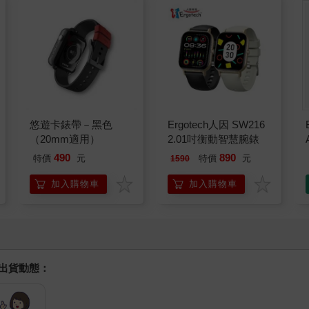
悠遊卡錶帶－黑色
Ergotech人因 SW216
（20mm適用）
2.01吋衡動智慧腕錶
490
890
特價
元
特價
元
1590
加入購物車
加入購物車
握出貨動態：