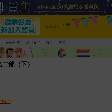
0
登入/註冊
電
居家休閒
日用食品
影音
售票
第二部（下）
中斷！