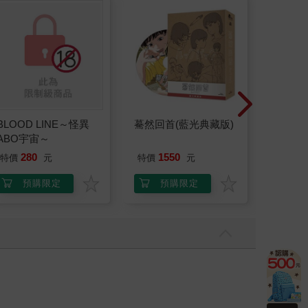
BLOOD LINE～怪異
驀然回首(藍光典藏版)
連同慾
ABO宇宙～
（全）
280
1550
58
特價
元
特價
元
特價
預購限定
預購限定
上