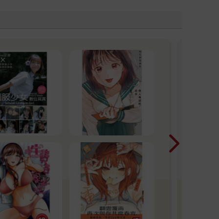
金
紳士
成人
或禁
即登
的紳