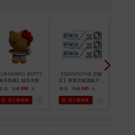
日本SANRIO【KITTY
【SENSODYNE 舒酸
【SEN
海洋焦糖】絨毛吊飾
定】專業抗敏護齦牙
定】長
膏-沁涼薄荷100gx3入
元護理1
890
640
82
折
特價
元
74
折
特價
元
7
折
特
加入購物車
加入購物車
加