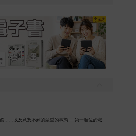
吃一點〉第二波
金石堂2026海
蹤……以及意想不到的嚴重的事態──第一順位的熾