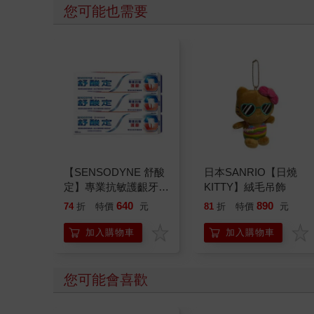
您可能也需要
【SENSODYNE 舒酸
日本SANRIO【日燒
定】專業抗敏護齦牙
KITTY】絨毛吊飾
膏-經典配方100gx3入
640
890
74
折
特價
元
81
折
特價
元
加入購物車
加入購物車
您可能會喜歡