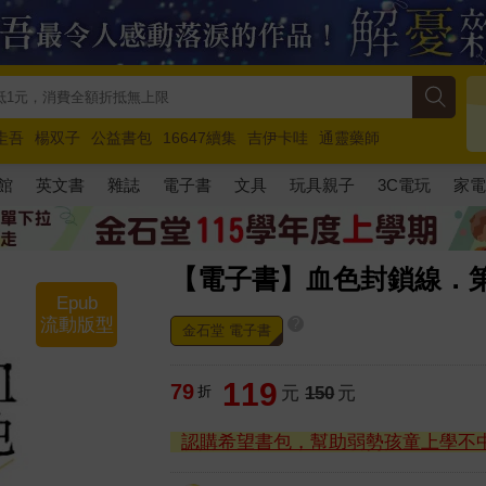
圭吾
楊双子
公益書包
16647續集
吉伊卡哇
通靈藥師
路邊攤新作
馬斯克
玩具總動員5
超慢跑
館
英文書
雜誌
電子書
文具
玩具親子
3C電玩
家
【電子書】血色封鎖線．
Epub
流動版型
?
金石堂 電子書
119
79
折
元
150
元
認購希望書包，幫助弱勢孩童上學不