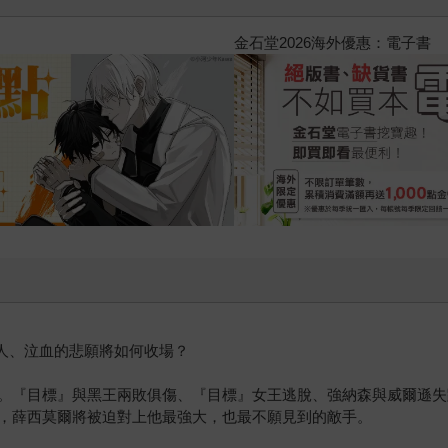
2026金石堂暑假漫博〈你好，我
戀人、泣血的悲願將如何收場？
。『目標』與黑王兩敗俱傷、『目標』女王逃脫、強納森與威爾遜失
，薛西莫爾將被迫對上他最強大，也最不願見到的敵手。