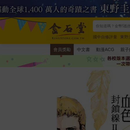
國中自修評量
東野
唯紅花綻放
奧德賽
會員獎勵
中文書
動漫ACG
親子