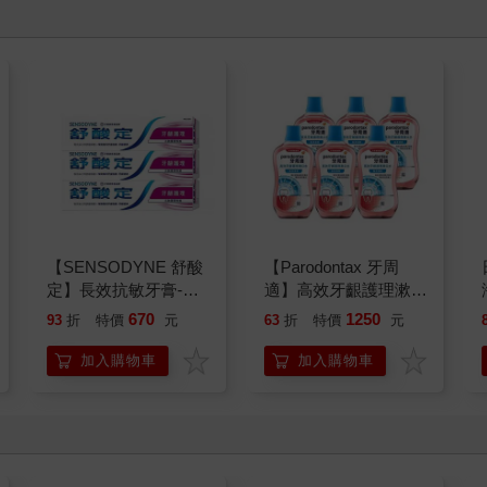
【SENSODYNE 舒酸
【Parodontax 牙周
定】長效抗敏牙膏-牙
適】高效牙齦護理漱口
齦護理160gx3入
水-極淨清新500mlx6
670
1250
93
折
特價
元
63
折
特價
元
入
加入購物車
加入購物車