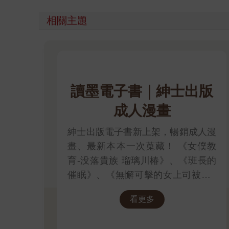
相關主題
讀墨電子書｜紳士出版
成人漫畫
紳士出版電子書新上架，暢銷成人漫
畫、最新本本一次蒐藏！ 《女僕教
育-没落貴族 瑠璃川椿》、《班長的
催眠》、《無懈可擊的女上司被●得
死去活來》等熱門系列作品任君挑
看更多
選，隨時開讀無負擔，立即體驗專屬
你的紳士閱讀時光！