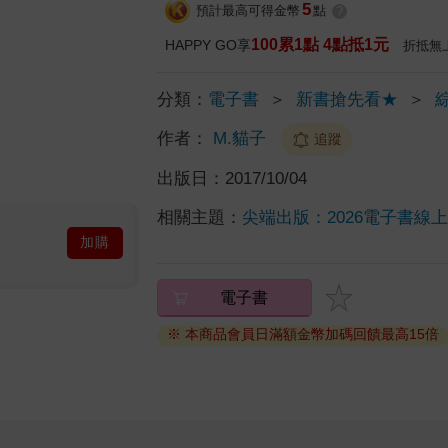
5
預計最高可得金幣
點
?
100累1點 4點抵1元
HAPPY GO享
折抵無
分類：
電子書
＞
新書搶先看★
＞
作者：
M.貓子
追蹤
出版日：
2017/10/04
相關主題：
尖端出版：2026電子書線
加購
電子書
※ 本商品會員日滿額金幣加碼回饋最高15倍