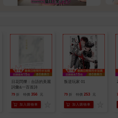
日花閃爍：台語的美麗
叛逆玩家 01
詞彙&一百首詩
356
253
79
折
特價
元
79
折
特價
元
加入購物車
加入購物車