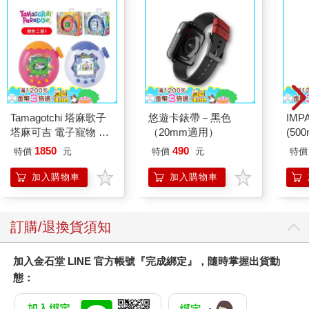
Tamagotchi 塔麻歌子
悠遊卡錶帶－黑色
IM
塔麻可吉 電子寵物 樂
（20mm適用）
(50
園系列（熱帶橙果／極
IMC
1850
490
特價
元
特價
元
特價
地冰雪）
加入購物車
加入購物車
訂購/退換貨須知
加入金石堂 LINE 官方帳號『完成綁定』，隨時掌握出貨動
態：