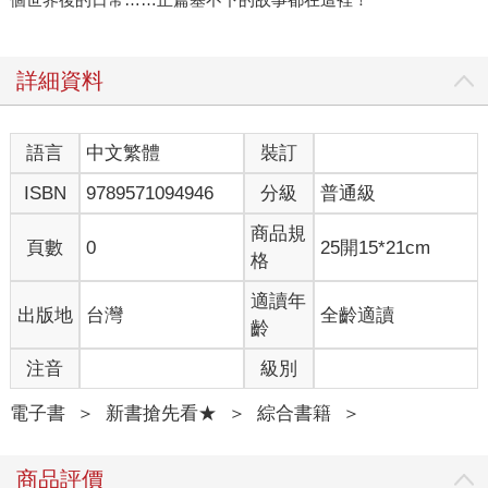
詳細資料
語言
中文繁體
裝訂
ISBN
9789571094946
分級
普通級
商品規
頁數
0
25開15*21cm
格
適讀年
出版地
台灣
全齡適讀
齡
注音
級別
電子書
＞
新書搶先看★
＞
綜合書籍
＞
商品評價