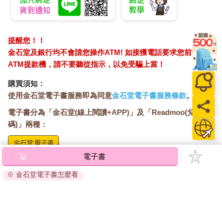
提醒您！！
金石堂及銀行均不會請您操作ATM! 如接獲電話要求您前往
ATM提款機，請不要聽從指示，以免受騙上當！
購買須知：
使用金石堂電子書服務即為同意
金石堂電子書服務條款
。
電子書分為「金石堂(線上閱讀+APP)」及「Readmoo(兌換
碼)」兩種：
電子書
將儲存於會員中心→電子書服務「我的e書櫃」，點選線上
閱讀直接開啟閱讀。
※ 金石堂電子書怎麼看
線上閱讀：
建議使用Chrome、Microsoft Edge 有較佳的線上瀏覽效
果， iOS 16 或以上版本，Android 6.0 以上版本，建議裝
置有6GB以上的記憶體，至少有 30 MB以上的容量。