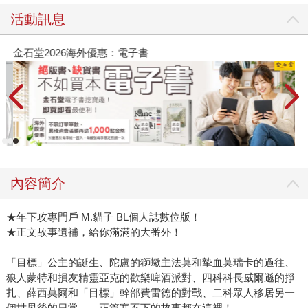
活動訊息
金石堂2026海外優惠：電子書
內容簡介
★年下攻專門戶 M.貓子 BL個人誌數位版！
★正文故事遺補，給你滿滿的大番外！
「目標」公主的誕生、陀盧的獅蠍主法莫和摯血莫瑞卡的過往、
狼人蒙特和損友精靈亞克的歡樂啤酒派對、四科科長威爾遜的掙
扎、薛西莫爾和「目標」幹部費雷德的對戰、二科眾人移居另一
個世界後的日常……正篇塞不下的故事都在這裡！