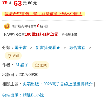
63
79
折
元
80
元
認購希望書包，幫助弱勢孩童上學不中斷！
0
預計最高可得金幣
點
?
100累1點 4點抵1元
HAPPY GO享
折抵無上限
分類：
電子書
＞
新書搶先看★
＞
綜合書籍
＞
追蹤
作者：
M.貓子
追蹤
出版日：
2017/09/30
相關主題：
尖端出版：2026電子書線上漫畫博覽會
尖端出版：精選BL小說