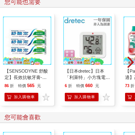
您可能也需要
【SENSODYNE 舒酸
【日本dretec】日本
【Pa
定】長效抗敏牙膏-清
「利萊特」小方塊電子
適】
涼薄荷160gx3入
式溫濕度計-白色(O-
水-溫
565
660
86
折
特價
元
6
折
特價
元
73
折
451WT)
入
加入購物車
加入購物車
您可能會喜歡