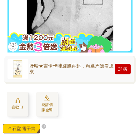
呀哈★吉伊卡哇旋風再起，精選周邊看過
加購
來
寫評價
喜歡+1
賺金幣
?
金石堂 電子書