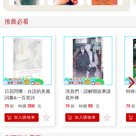
推薦必看
日花閃爍：台語的美麗
演員們：請解開故事謎
特殊傳
詞彙&一百首詩
底外傳
356
95
79
折
特價
元
79
折
特價
元
79
折
加入購物車
加入購物車