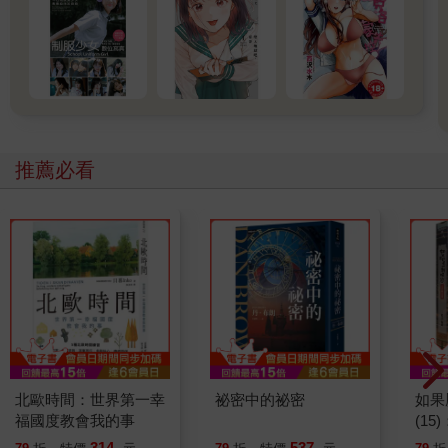
推薦必看
北歐時間：世界第一幸
祕密中的祕密
如果
福國度教會我的事
(1
貓漫
314
537