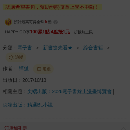
認購希望書包，幫助弱勢孩童上學不中斷！
5
預計最高可得金幣
點
?
100累1點 4點抵1元
HAPPY GO享
折抵無上限
分類：
電子書
＞
新書搶先看★
＞
綜合書籍
＞
追蹤
作者：
禪狐
追蹤
出版日：
2017/10/13
相關主題：
尖端出版：2026電子書線上漫畫博覽會
尖端出版：精選BL小說
活動訊息