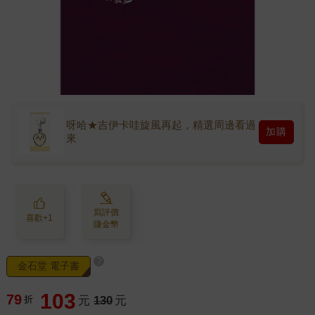
呀哈★吉伊卡哇旋風再起，精選周邊看過
加購
來
寫評價
喜歡+1
賺金幣
?
金石堂 電子書
103
79
折
元
130
元