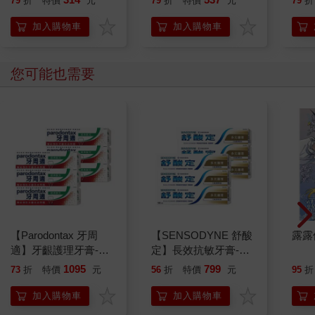
79
折
特價
元
79
折
特價
元
79
折
加入購物車
加入購物車
您可能也需要
【Parodontax 牙周
【SENSODYNE 舒酸
露露
適】牙齦護理牙膏-經
定】長效抗敏牙膏-多
典配方90gx6入
元護理120gx6入
1095
799
73
折
特價
元
56
折
特價
元
95
折
加入購物車
加入購物車