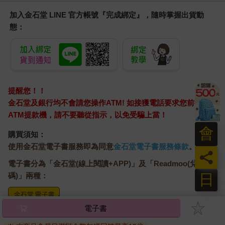
加入金石堂 LINE 官方帳號『完成綁定』，隨時掌握出貨動
態：
提醒您！！
金石堂及銀行均不會請您操作ATM! 如接獲電話要求您前往
ATM提款機，請不要聽從指示，以免受騙上當！
會
購買須知：
使用金石堂電子書服務即為同意
金石堂電子書服務條款
。
員
電子書分為「金石堂(線上閱讀+APP)」及「Readmoo(兌換
日
碼)」兩種：
電子書
將儲存於會員中心→電子書服務「我的e書櫃」，點選線上
閱讀直接開啟閱讀。