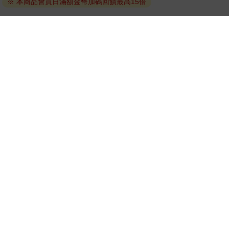
※ 本商品會員日滿額金幣加碼回饋最高15倍
線上閱讀：
建議使用Chrome、Microsoft Edge 有較佳的線上瀏覽效
果， iOS 16 或以上版本，Android 6.0 以上版本，建議裝
置有6GB以上的記憶體，至少有 30 MB以上的容量。
離線閱讀：
APP下載：
iOS
Android
安裝電子書APP後，請依照提示登入「會員中心」→「我
的E書櫃」→「電子書APP通行碼/載具管理」，取得通行
碼再登入下載您所購買的電子書。完成下載後，點選任一
書籍即可開始離線閱讀。
請至會員中心→電子書服務「我的e書櫃」領取複製『兌換
碼』至電子書服務商Readmoo進行兌換。
退換貨須知：
因版權保護，您在金石堂所購買的電子書僅能以金石堂專屬
的閱讀軟體開啟閱讀，無法以其他閱讀器或直接下載檔案。
依據「消費者保護法」第19條及行政院消費者保護處公告之