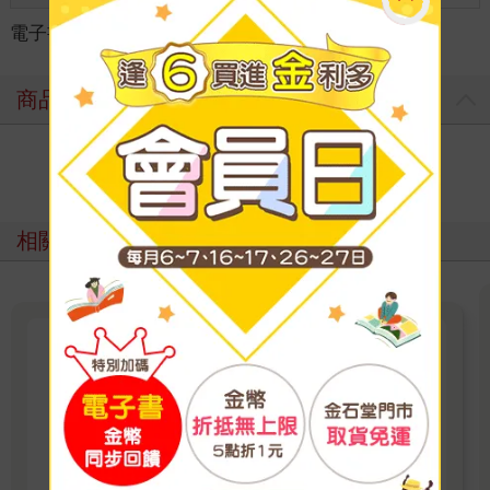
電子書
＞
新書搶先看★
＞
綜合書籍
＞
商品評價
寫評價
相關主題
讀墨電子書｜紳士出版成人漫畫
紳士出版電子書新上架，暢銷成人漫畫、最新本
本一次蒐藏！ 《女僕教育-没落貴族 瑠璃川
椿》、《班長的催眠》、《無懈可擊的女上司被
看更多
●得死去活來》等熱門系列作品任君挑選，隨時