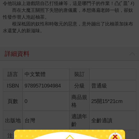
令他玩線上遊戲陪自己打怪練等，這是哪門子的作業！凸(ﾟ皿ﾟﾒ)
　　而在大魔王關照下失戀的唐儀薰，本想痛扁老師一頓，卻奴
性發作替人泡起柚茶。
　　根深柢固的奴性和時敬元的惡意，意外蹦出了比柚茶加抹布
水還驚人的新滋味。
詳細資料
語言
中文繁體
裝訂
ISBN
9789571094984
分級
普通級
商品規
頁數
0
25開15*21cm
格
適讀年
出版地
台灣
全齡適讀
齡
注音
級別