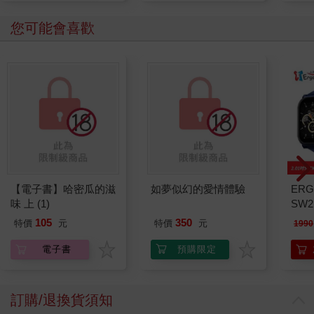
您可能會喜歡
【電子書】哈密瓜的滋
如夢似幻的愛情體驗
ERG
味 上 (1)
SW2
泳心
105
350
特價
元
特價
元
1990
錶
電子書
預購限定
訂購/退換貨須知