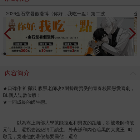
金石堂2026海外優惠：電子書
內容簡介
★口碑作者 禪狐 腹黑老師攻X耐操耐勞受的青春校園戀愛喜劇，
BL個人誌數位版！
★一同成長的師生戀。
　　　以為靠上南部大學就能拉近和男友的距離，卻被老師時敬
元盯上，還拐去當悲情工讀生。外表謙和內心暗黑的大魔王─時
敬元，竟連他的暑假都要霸佔，還命