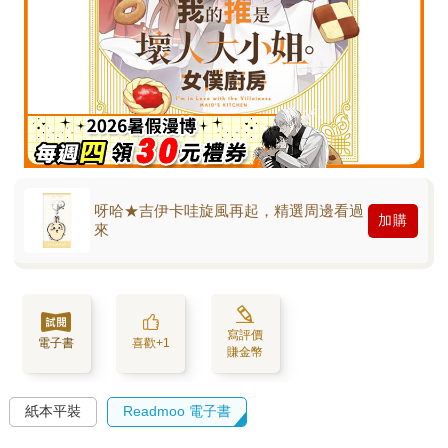
呀哈★吉伊卡哇旋風再起，精選周邊看過
加購
來
寫評價
電子書
喜歡+1
賺金幣
紙本平裝
Readmoo 電子書