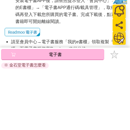
安裝電子書APP後，請依照提示登入「會員中心」→「我
的E書櫃」→「電子書APP通行碼/載具管理」，取得通行
碼再登入下載您所購買的電子書。完成下載後，點選任一
書籍即可開始離線閱讀。
請至會員中心→電子書服務「我的e書櫃」領取複製『兌換
碼』至電子書服務商Readmoo進行兌換。
電子書
退換貨須知：
※ 金石堂電子書怎麼看
因版權保護，您在金石堂所購買的電子書僅能以金石堂專屬
的閱讀軟體開啟閱讀，無法以其他閱讀器或直接下載檔案。
依據「消費者保護法」第19條及行政院消費者保護處公告之
「通訊交易解除權合理例外情事適用準則」，非以有形媒介
提供之數位內容或一經提供即為完成之線上服務，經消費者
事先同意始提供。（如：電子書、電子雜誌、下載版軟體、
虛擬商品…等），
不受「網購服務需提供七日鑑賞期」的限
制
。為維護您的權益，建議您先使用「試閱」功能後再付款
購買。