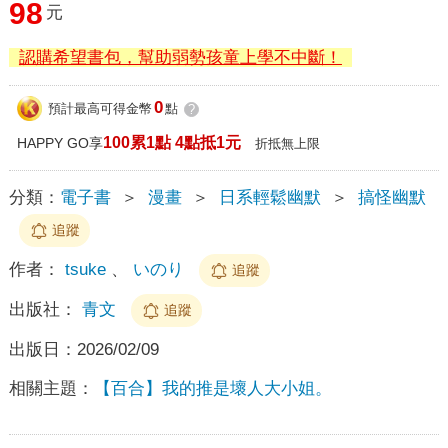
98
元
認購希望書包，幫助弱勢孩童上學不中斷！
0
預計最高可得金幣
點
?
100累1點 4點抵1元
HAPPY GO享
折抵無上限
分類：
電子書
＞
漫畫
＞
日系輕鬆幽默
＞
搞怪幽默
追蹤
作者：
tsuke
、
いのり
追蹤
出版社：
青文
追蹤
出版日：
2026/02/09
相關主題：
【百合】我的推是壞人大小姐。