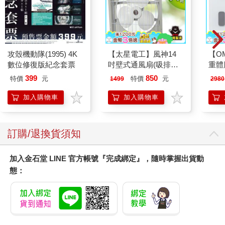
攻殼機動隊(1995) 4K
【太星電工】風神14
【O
數位修復版紀念套票
吋壁式通風扇(吸排風
重體
機)
212
399
850
特價
元
特價
元
1499
2980
電動
2210
加入購物車
加入購物車
訂購/退換貨須知
加入金石堂 LINE 官方帳號『完成綁定』，隨時掌握出貨動
態：