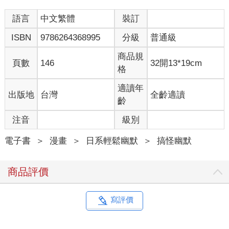
語言
中文繁體
裝訂
ISBN
9786264368995
分級
普通級
商品規
頁數
146
32開13*19cm
格
適讀年
出版地
台灣
全齡適讀
齡
注音
級別
電子書
＞
漫畫
＞
日系輕鬆幽默
＞
搞怪幽默
商品評價
寫評價