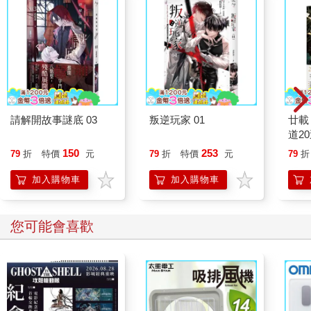
請解開故事謎底 03
叛逆玩家 01
廿載
道2
150
253
79
折
特價
元
79
折
特價
元
79
折
加入購物車
加入購物車
您可能會喜歡