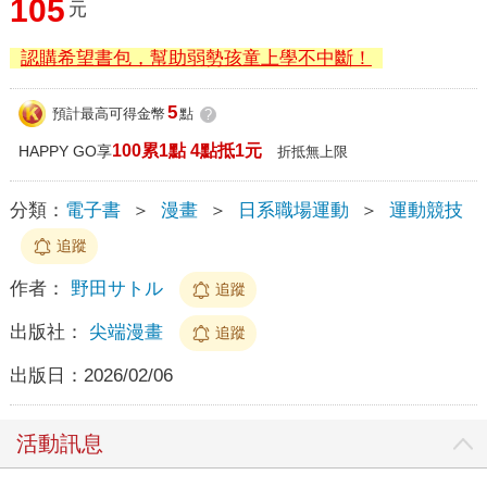
105
元
認購希望書包，幫助弱勢孩童上學不中斷！
5
預計最高可得金幣
點
?
100累1點 4點抵1元
HAPPY GO享
折抵無上限
分類：
電子書
＞
漫畫
＞
日系職場運動
＞
運動競技
追蹤
作者：
野田サトル
追蹤
出版社：
尖端漫畫
追蹤
出版日：
2026/02/06
活動訊息