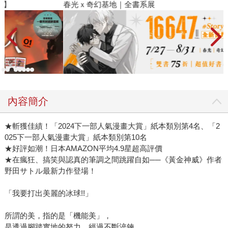
春光ｘ奇幻基地｜全書系展
2
內容簡介
★斬獲佳績！「2024下一部人氣漫畫大賞」紙本類別第4名、「2
025下一部人氣漫畫大賞」紙本類別第10名
★好評如潮！日本AMAZON平均4.9星超高評價
★在瘋狂、搞笑與認真的筆調之間跳躍自如──《黃金神威》作者
野田サトル最新力作登場！
「我要打出美麗的冰球!!」
所謂的美，指的是「機能美」，
是透過腳踏實地的努力，經過不斷淬鍊，