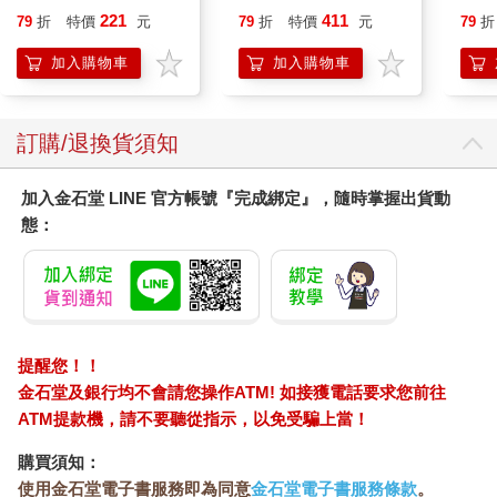
喵》作者最新力作，附
221
411
79
折
特價
元
79
折
特價
元
79
折
【首卷特典】拉頁
加入購物車
加入購物車
訂購/退換貨須知
加入金石堂 LINE 官方帳號『完成綁定』，隨時掌握出貨動
態：
提醒您！！
金石堂及銀行均不會請您操作ATM! 如接獲電話要求您前往
ATM提款機，請不要聽從指示，以免受騙上當！
購買須知：
使用金石堂電子書服務即為同意
金石堂電子書服務條款
。