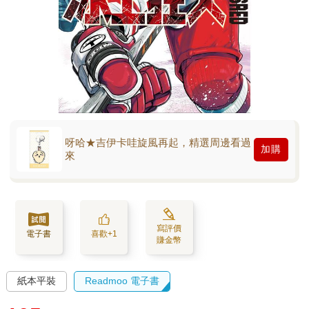
呀哈★吉伊卡哇旋風再起，精選周邊看過
加購
來
寫評價
電子書
喜歡+1
賺金幣
紙本平裝
Readmoo 電子書